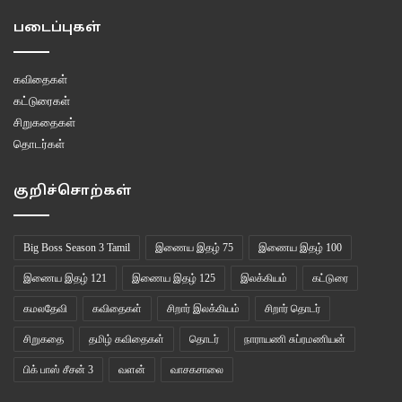
ஏற்படுத்தும் பாதிப்புகளைத் தொடர்ந்து கண்காணித்து, அதற்கான தீர்வுகளை
படைப்புகள்
நாம் முன்னெடுத்தபடியே இருக்கவேண்டும்.
nans.mythila@gmail.com
கவிதைகள்
கட்டுரைகள்
சிறுகதைகள்
இணைய இதழ் 100
இலக்கியம்
கட்டுரைகள்
தொடர்கள்
நாராயணி சுப்ரமணியன்
வாசகசாலை
குறிச்சொற்கள்
Big Boss Season 3 Tamil
இணைய இதழ் 75
இணைய இதழ் 100
இணைய இதழ் 121
இணைய இதழ் 125
இலக்கியம்
கட்டுரை
கமலதேவி
கவிதைகள்
சிறார் இலக்கியம்
சிறார் தொடர்
சிறுகதை
தமிழ் கவிதைகள்
தொடர்
நாராயணி சுப்ரமணியன்
பிக் பாஸ் சீசன் 3
வளன்
வாசகசாலை