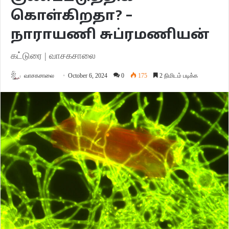
கொள்கிறதா? –
நாராயணி சுப்ரமணியன்
கட்டுரை | வாசகசாலை
வாசகசாலை
October 6, 2024
0
175
2 நிமிடம் படிக்க