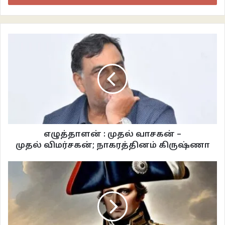
பிரச்சனைக்கு இது தீர்வாகி விடுமா? இதனால் பூமி தன்னைத்தானே
குணப்படுத்திக்கொள்கிறது என்று சொல்லிவிட முடியுமா?
நெகிழிப் பிரச்சனைக்கு நிச்சயமாக இந்த நுண்ணுயிரிகள் ஒரு தீர்வாகாது.
இதுவரை மொத்தமாக 810 கோடி மெட்ரிக் டன் நெகிழிப் பொருட்களை உற்பத்தி
செய்திருக்கிறோம். அதில் 79% குப்பையாகத்தான் இருக்கிறது. இவ்வளவு பெரிய
பிரச்சனையை நுண்ணுயிரிகளால் சரி செய்யமுடியாது. ஏன் என்று விரிவாகப்
பேசலாம்.
எழுத்தாளன் : முதல் வாசகன் –
முதல் விமர்சகன்; நாகரத்தினம் கிருஷ்ணா