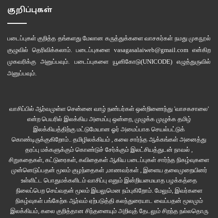
குறிப்புகள்
படைப்புகள் குறித்த தங்களது மேலான கருத்துக்களை வாசகர்கள் நமது
முகநூல்
குழுவில்
தெரிவிக்கலாம். படைப்புகளை
vasagasalaiweb@gmail.com
என்கிற
முகவரிக்கு அனுப்பவும். படைப்புகளை
யூனிகோடு(UNICODE)
எழுத்துருவில்
அனுப்பவும்.
வாசிப்பில் ஆர்வமுள்ள சென்னை வாழ் நண்பர்கள் ஒன்றிணைந்து 'வாசகசாலை'
என்ற பெயரில் இலக்கிய அமைப்பு ஒன்றை, முழுக்க முழுக்க தமிழ்
இலக்கியத்திற்கு மட்டுமேயான ஓர் அமைப்பாக செயல்பட்டுக்
கொண்டிருக்குகிறோம்.. தமிழிலக்கியம் , கலை சார்ந்த ஆக்கங்கள் அனைத்து
தரப்பு மக்களுக்கும் கொண்டுச் சேர்க்கும் இலட்சியத்துடன் நாவல் ,
சிறுகதைகள், கட்டுரைகள், கவிதைகள் ஆகிய படைப்புகள் சார்ந்த நிகழ்வுகளை
முன்னெடுப்பதன் மூலம் குழந்தைகள் ,மாணவர்கள் , இளைய தலைமுறையினர்
உள்ளிட்ட பொதுமக்களிடம் வாசிப்பு எனும் இன்றியமையாத பழக்கத்தை
நிலைப்பெற செய்வதன் மூலம் இயலுமென நம்புகிறோம். மேலும், இவர்களை
நிகழ்வுகள் பங்கேற்க ஆர்வம் ஏற்படுத்தி கலந்துரையாட வைப்பதன் மூலமும்
இலக்கியம், கலை குறித்தான சிந்தனையும் அறிவுத் தேடலும் சிறந்த நல்லதொரு