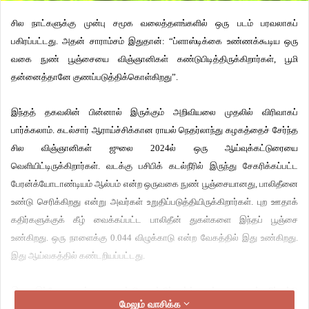
சில நாட்களுக்கு முன்பு சமூக வலைத்தளங்களில் ஒரு படம் பரவலாகப்
பகிரப்பட்டது. அதன் சாராம்சம் இதுதான்: “ப்ளாஸ்டிக்கை உண்ணக்கூடிய ஒரு
வகை நுண் பூஞ்சையை விஞ்ஞானிகள் கண்டுபிடித்திருக்கிறார்கள், பூமி
தன்னைத்தானே குணப்படுத்திக்கொள்கிறது”.
இந்தத் தகவலின் பின்னால் இருக்கும் அறிவியலை முதலில் விரிவாகப்
பார்க்கலாம். கடல்சார் ஆராய்ச்சிக்கான ராயல் நெதர்லாந்து கழகத்தைச் சேர்ந்த
சில விஞ்ஞானிகள் ஜுலை 2024ல் ஒரு ஆய்வுக்கட்டுரையை
வெளியிட்டிருக்கிறார்கள். வடக்கு பசிபிக் கடல்நீரில் இருந்து சேகரிக்கப்பட்ட
பேரன்க்யோடாண்டியம் ஆல்பம் என்ற ஒருவகை நுண் பூஞ்சையானது, பாலிதீனை
உண்டு செரிக்கிறது என்று அவர்கள் உறுதிப்படுத்தியிருக்கிறார்கள். புற ஊதாக்
கதிர்களுக்குக் கீழ் வைக்கப்பட்ட பாலிதீன் துகள்களை இந்தப் பூஞ்சை
உண்கிறது. ஒரு நாளைக்கு 0.044 விழுக்காடு என்ற வேகத்தில் இது உண்கிறது.
இது ஆய்வகத்தில் கண்டறியப்பட்டது.
இதை இப்போது கடல் சூழலுடன் பொருத்திப் பார்க்கலாம். புற ஊதாக்கதிர் பட்டு
மேலும் வாசிக்க
சிதைந்த பாலிதீன் என்றால் என்ன? கடல்பரப்பின் மேலே பல நாட்களாக