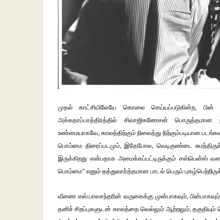
முதல் காட்சியிலேயே கொலை செய்யப்படுகின்ற, பின் 
அக்கதாப்பாத்திரத்தில் சிவாஜிகணேசன் பொருத்தமான நட
உண்மையாகவே, காலத்திற்கும் நிலைத்து நிற்கும்படியான படங்க
பொம்மை திரைப்படமும், இதேபோல, வெடிகுண்டை சுமந்திருக்
இருக்கிறது என்பதாக அமைக்கப்பட்டிருக்கும் சஸ்பென்ஸ் வகை
பொம்மை” எனும் தத்துவார்த்தமான பாடல் பெரும் புகழ்பெற்றிருக
வீணை எஸ்.பாலசந்தரின் வருகைக்கு முன்பாகவும், பின்பாகவும் ச
தனிச் சிறப்புகளுடன் காலத்தை வெல்லும் ஆற்றலும், தகுதியும