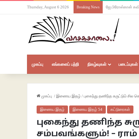
Thursday, August 6 2026
ஜே.பிரோஸ்கான் க
Breaking News
முகப்பு
எங்களைப் பற்றி
நிகழ்வுகள்
படைப்புகள்
முகப்பு
/
இணைய இதழ்
/
புகைந்து தணிந்த சுருட்டும் சில 
இணைய இதழ்
இணைய இதழ் 54
கட்டுரைகள்
புகைந்து தணிந்த சு
சம்பவங்களும்! – ராம்