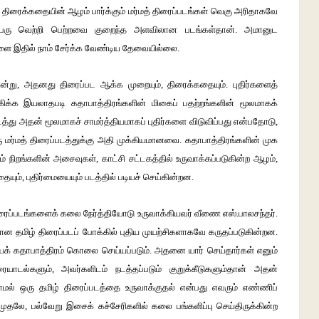
ம் திரைக்கதையின் ஆழம் பார்க்கும் மர்மத் திரைப்படங்கள் வெகு அரிதாகவே
ம் பெரு வெற்றி பெற்றவை குறைந்த அளவிலான படங்கள்தான். அமானுட
ை இதில் நாம் சேர்க்க வேண்டிய தேவையில்லை.
ஒன்று, அதனது திரைப்பட ஆக்க முறையும், திரைக்கதையும். புதிர்களைத்
க்க இயலாதபடி கதாபாத்திரங்களின் மிகைப் பதற்றங்களின் மூலமாகக்
்து அதன் மூலமாகச் சாமர்த்தியமாகப் புதிர்களை விடுவிப்பது என்பதோடு,
 மர்மத் திரைப்படத்துக்கு அதி முக்கியமானவை. கதாபாத்திரங்களின் முக
 நிறங்களின் அசைவுகள், காட்சி சட்டகத்தில் உருவாக்கப்படுகின்ற ஆழம்,
ும், புதிர்மையையும் படத்தில் படியச் செய்கின்றன.
திரைப்படங்களைக் கலை நேர்த்தியோடு உருவாக்கியவர் வீணை எஸ்.பாலசந்தர்.
ன தமிழ் திரைப்படப் போக்கில் புதிய முயற்சிகளாகவே கருதப்படுகின்றன.
ையக் கதாபாத்திரம் கொலை செய்யப்படும். அதனை யார் செய்தார்கள் எனும்
ாடல்களும், அவர்களிடம் நடத்தப்படும் குறுக்கீடுகளும்தான் அதன்
ல் ஒரு தமிழ் திரைப்படத்தை உருவாக்குதல் என்பது எவரும் எண்ணிப்
ு முதலே, பல்வேறு இசைக் கச்சேரிகளில் கலை பங்களிப்பு செய்திருக்கின்ற