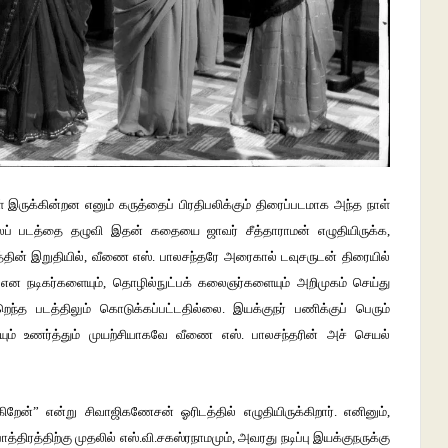
ருக்கின்றன எனும் கருத்தைப் பிரதிபலிக்கும் திரைப்படமாக அந்த நாள்
ிலப் படத்தை தழுவி இதன் கதையை ஜாவர் சீத்தாராமன் எழுதியிருக்க,
்தின் இறுதியில், வீணை எஸ். பாலசந்தரே அரைகால் டவுசருடன் திரையில்
ள் என நடிகர்களையும், தொழில்நுட்பக் கலைஞர்களையும் அறிமுகம் செய்து
ந்த படத்திலும் கொடுக்கப்பட்டதில்லை. இயக்குநர் பணிக்குப் பெரும்
ம் உணர்த்தும் முயற்சியாகவே வீணை எஸ். பாலசந்தரின் அச் செயல்
றேன்” என்று சிவாஜிகணேசன் ஓரிடத்தில் எழுதியிருக்கிறார். எனினும்,
ாத்திரத்திற்கு முதலில் எஸ்.வி.சகஸ்ரநாமமும், அவரது நடிப்பு இயக்குநருக்கு