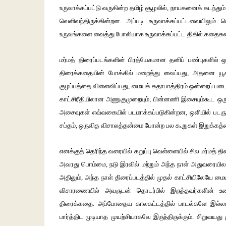
உருவாக்கப்பட்டு வருகின்ற தமிழ் சூழலில், நாயகனைக் கடந்து
வெளிவந்திருக்கின்றன. அப்படி உருவாக்கப்பட்டவையிலு
உருவங்களை வைத்து போலியாக உருவாக்கப்பட்ட திகில் கதைகள
மர்மத் திரைப்படங்களின் பிரத்யேகமான தனிப் பண்புகளில் 
திரைக்கதையின் போக்கில் மறைத்து வைப்பது, அதனை யூகி
குழப்பத்தை விளைவிப்பது, மையக் கதாபாத்திரம் ஒன்றைப் படைத
காட்சிரீதியிலான அணுகுமுறையும், பின்னணி இசையும்கூட ஒரு
அசைவுகள் எவ்வகையில் படமாக்கப்படுகின்றன, ஒளியில் படரும்
சப்தம், ஒருவித விசாலத்தன்மை போன்ற பல கூறுகள் இறுக்கத்தைய
எனக்குத் தெரிந்த வரையில் கறுப்பு வெள்ளையில் சில மர்மத் 
அவரது பொம்மை, நடு இரவில் மற்றும் அந்த நாள் அதுவரையிலா
அதிலும், அந்த நாள் திரைப்படத்தில் முதல் காட்சியிலேயே ம
விசாரணையில் அவருடன் தொடர்பில் இருந்தவர்களின் உரைய
திரைக்கதை. அப்போதைய காலகட்டத்தில் பாடல்களே இல்லாம
பார்த்திட முடியாத முயற்சியாகவே இருந்திருக்கும். சிறுவயத