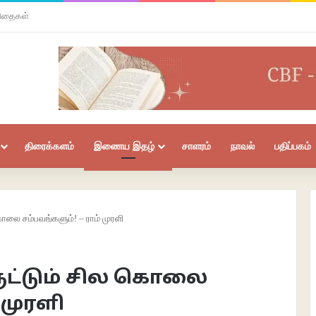
விதைகள்
திரைக்களம்
இணைய இதழ்
சாளரம்
நாவல்
பதிப்பகம்
கொலை சம்பவங்களும்! – ராம் முரளி
ருட்டும் சில கொலை
 முரளி