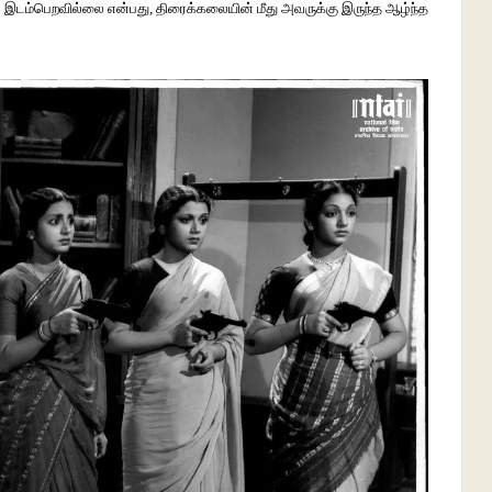
 இடம்பெறவில்லை என்பது, திரைக்கலையின் மீது அவருக்கு இருந்த ஆழ்ந்த