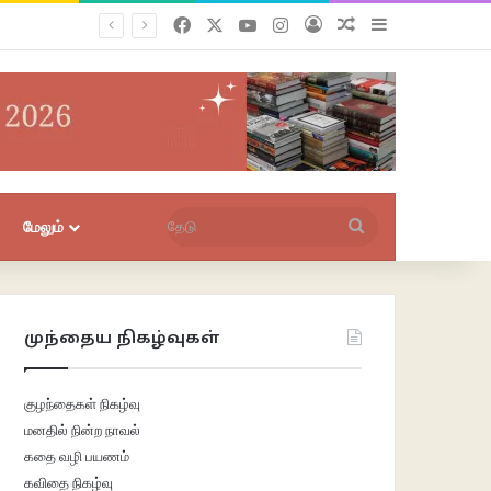
Facebook
X
YouTube
Instagram
புகுபதிகை
சீரற்ற பதிவுகள்
Sidebar
தேடு
மேலும்
முந்தைய நிகழ்வுகள்
குழந்தைகள் நிகழ்வு
மனதில் நின்ற நாவல்
கதை வழி பயணம்
கவிதை நிகழ்வு