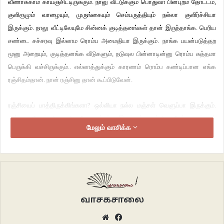
வீணாக்காம காய்ஞ்சிட்டிருக்கும். நாலு வீட்டுக்கும் பொதுவா பின்புறம் தோட்டம்,
குளிரூமும் வாழையும், முருங்கையும் செம்பருத்தியும் நல்லா குளிர்ச்சியா
இருக்கும். நாலு வீட்டிலேயுமே சின்னக் குடித்தனங்கள் தான் இருந்தாங்க. பெரிய
சண்டை சச்சரவு இல்லாம ரொம்ப அமைதியா இருக்கும். நாங்க பயன்படுத்தற
மூனு அறையும், குடித்தனங்க வீடுகளும், நடுவுல பின்னாடின்னு ரொம்ப சுத்தமா
பெருக்கி வச்சிருக்கும்.. எல்லாத்துக்கும் காரணம் ரொம்ப கண்டிப்பான எங்க
ரஞ்சிதம்தான். நான் ரஞ்சினு தான் கூப்பிடுவேன்.
ரஞ்சியைப் பாத்திருக்கிங்களா? ஒல்லியா நல்ல மஞ்சள் வெளுப்பா இருக்கும்.
சன்னமா பேசும். ஆனா அதுவே கண்டிப்பா இருக்கும். நான் அது பேச்சை எப்பவும்
மேலும் வாசிக்க
மீறனதில்ல. எப்பவும் கலைஞ்ச தலையோடயோ பொட்டில்லாமலோ யாரும்
ரஞ்சித்தைப் பாத்திருக்க முடியாது. சுத்தமா குளிச்சி, பிசிறில்லாத பொட்டு வச்சி
நெளிநெளியான முடிய வாரி கொண்டை போட்டிருக்கும். முன்னாடியெல்லாம்
பெரிய ரிங் கொண்டை தான்.. இப்போதான் அதெல்லாம் போடறதில்லை. ரஞ்சி
அப்பவே அவ்வளவு அழகி. எனக்கு ரஞ்சியைக் கட்டிக்க அவ்ளோ பிரமிப்பா
இருந்திச்சி. என் ஈடு பசங்கள்லாம் எனக்கு வந்த திடீர் அதிர்ஷ்டத்தை கிண்டல்
வாசகசாலை
பண்ணாங்க. அது எப்பவும் சிரிக்காது. கொஞ்சம் இறுக்கமாத்தான் இருக்கும்.
Website
Facebook
ஆனா ஒரு வார்த்தை சொன்னாலும் சரியா இருக்கும். எனக்கு தான் யார் சரி