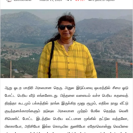
ஆறு ஓடற மாதிரி அகலமான தெரு. அதுல இடுப்பளவு ஒயரத்தில் சீமை ஓடு
போட்ட பெரிய வீடு எங்களோடது. பித்தளை வளையம் வச்ச பெரிய கதவைத்
திறந்தா கூடமும் பக்கத்தில் நாங்க இருக்கிற மூனு ரூமும், எதிர்ல நாலு வீட்டு
குடித்தனக்காரங்களும் நடுவுல அகலமான முற்றம் மேலே தெறந்த வெளி
சிமெண்ட் போட்ட இடத்தில பெரிய வட்டமான மூங்கில் தட்டுல வத்தலோ,
மிளகாயோ, அரிசியோ இல்ல கொடியில துணியோ ஏதோவொன்னு வெயிலை