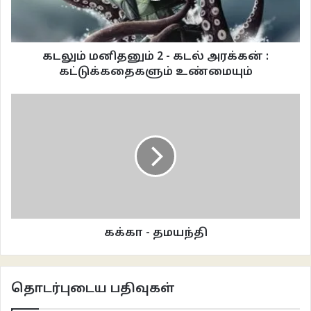
பெல்ட் போட்டு கட்டிவிட்டாரு. அப்புறம் ஒரு சைக்கிள் வச்சிருக்கேன். கொஞ்ச
வருஷத்துக்கு முன்ன வரை நான் ரஞ்சியை வச்சி ஓட்டிட்டு வருவேன்.
இப்போதான் கொஞ்ச நாளா தனியா கூட ஓட்ட முடியல. அதனால கடைக்குப்
கடலும் மனிதனும் 2 - கடல் அரக்கன் :
போய் பையை பின்னாடி வச்சி தள்ளிட்டே வந்திடறேன்.
கட்டுக்கதைகளும் உண்மையும்
தான் பெத்த பொண்ணு புள்ளைக கிட்ட மட்டும் தான் ரஞ்சி சிரிக்கும்.
புள்ளைங்களை ஒரு வார்த்தை கடிஞ்சி பேசாது. ரெண்டையும் நல்லா உடுத்திப்
பாத்து ரசிக்கும். நல்லா சமைச்சி குடுக்கும். அவங்க சாப்பாட்டுல எந்தக்
கொறையும் இருக்காது. புள்ளைங்களும் வெளியாளு தெரியாம அமைதியா
நல்லதனமா வளர்ந்திச்சிங்க. ரஞ்சிக்கு புள்ளைங்க பெருமைதான் எப்பவும்.
வீட்டுக்கு யாரும் பத்திரிகை வைக்க வந்தால் உடனே அவங்க
கேக்கலைன்னாலும், பெருமையா சொல்லும். பெரியவள உள்ளூர்ல காலேஜ்
ப்ரொபசரா இருந்த அவ தம்பிக்கே கட்டிக் குடுத்தோம். வாராவாரம் மத்தியான
கக்கா - தமயந்தி
சாப்பாடு எங்க ரெண்டு பேருக்கும் அங்கதான். ராவுக்கு குழம்பு எடுத்திட்டு நானும்
அதுவும் பேசிட்டே என் சைக்கிளைத் தள்ளிட்டு ஒன்றரை மைல் துரத்தை நடந்தே
வந்திடுவோம். அடுத்த மகனை நல்லாத்தான் படிக்க வச்சோம். படிச்சி முடிச்சதும்
தொடர்புடைய பதிவுகள்
சென்னையில் மத்திய அரசு வேலைக்குப் போயிட்டான். வெளியூரிலேயே படிச்ச