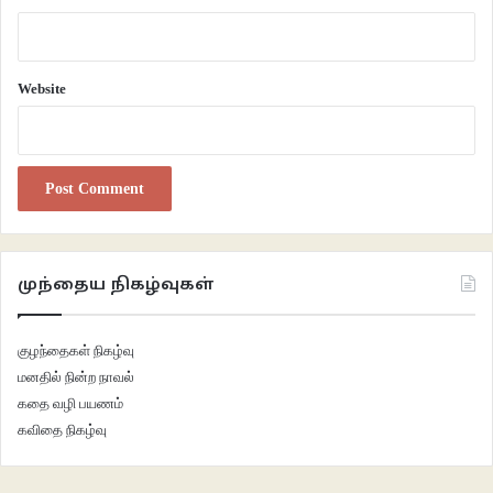
பேசினான். “இப்போ எதுக்குக் கத்தறிங்க? என் பொண்டாட்டி முழுகாம இருக்கா.
அவங்க வீட்டுக்கு வந்திருக்கோம். அவளுக்கு உடம்பு முடியல. அதான் அங்க வரல.
இன்னைக்கு ஊருக்குக் கிளம்பலாம்னு இருக்கோம்”னு சொன்னதும் ரஞ்சி
Website
நெஞ்சைப் பிடிச்சிக்கிட்டா. ஆனாலும், மருமக முழுகாம இருக்கறது எனக்கு
உள்ளுர சந்தோஷமா இருந்திச்சி.
எனக்கு குழந்தைங்கன்னா ரொம்பப் பிடிக்கும். நம்ம வீட்ல ஒரு குழந்தை
விளையாடப் போகுதுன்னு நிறைவா போச்சி. ரஞ்சியை வீட்டுக்குக் கூட்டிட்டு
வந்துப் படுக்க வச்சேன். என்ன சொல்றதுன்னே புரியல. நாலு வீடு தள்ளி என்
கூடப் படிச்ச ஃப்ரண்டு இருக்கான். என் சின்ன வயசு கூட்டாளி அவன்தான்.
முந்தைய நிகழ்வுகள்
வெங்கடேசன் அவன் நல்லா படிப்பான். தினமும் பேப்பர் படிக்க வீட்டுக்கு
வருவான். அதை ரஞ்சிதம்னு பேர் சொல்லிக் கூப்பிடறது அவன் மட்டும்தான். ரஞ்சி
குழந்தைகள் நிகழ்வு
அவன்கிட்டயும், அவன் மனைவி கிட்டயும்தான் நல்லா மனம் விட்டு பேசும். போய்
மனதில் நின்ற நாவல்
அவங்க ரெண்டு பேரையும் கூட்டிட்டு வந்தேன். ரஞ்சி அப்படியழுதிச்சி. எனக்கு
கதை வழி பயணம்
ரொம்ப வருத்தமா இருந்திச்சி. அவங்க சாயந்திரம் வரை இருந்து பேசி சமாதானப்
கவிதை நிகழ்வு
படுத்தி விட்டுப் போனாங்க. குழந்தை பொறாந்தா நம்ம வீட்டுக்கு வராமலா
போயிடுவாங்கன்னு நினைச்சி அமைதியாயிட்டோம். அது தூங்குனதும்