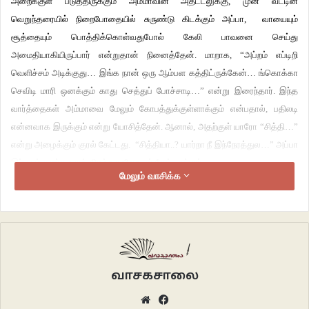
அறைக்குள் படுத்திருக்கும் அம்மாவின் அதட்டலுக்கு, முன் வீட்டின்
வெறுந்தரையில் நிறைபோதையில் சுருண்டு கிடக்கும் அப்பா, வாயையும்
சூத்தையும் பொத்திக்கொள்வதுபோல் கேலி பாவனை செய்து
அமைதியாகியிருப்பார் என்றுதான் நினைத்தேன். மாறாக, “அப்றம் எப்டிறி
வெளிச்சம் அடிக்குது… இங்க நான் ஒரு ஆம்பள கத்திட்ருக்கேன்… ங்கொக்கா
செவிடி மாரி ஒனக்கும் காது செத்துப் போச்சாடி…” என்று இரைந்தார். இந்த
வார்த்தைகள் அம்மாவை மேலும் கோபத்துக்குள்ளாக்கும் என்பதால், பதிலடி
என்னவாக இருக்கும் என்று யோசித்தேன். ஆனால், அதற்குள் யாரோ “சித்தி…”
என்று அழைக்கும் குரல் கேட்டது. “சித்தியா..? யார்றா நீ இந்நேரத்துல…” அப்பா
இப்பவும் கண்களைத் திறக்காமலேதான் கேட்டிருப்பார்.
மேலும் வாசிக்க
“நான்தான் சித்தப்பா…” என்றது அந்தக் குரல். இது சின்ன அண்ணனின் குரல்
போல இருக்கிறதே என்று படுக்கையில் இருந்து எழுந்தேன். அதற்குள் அப்பா,
“நான்தான்னா… பேருல்லயா ஒனக்கு..?” என வம்பாய்க் கேட்க, “வாயிலயே
மிதிச்சிப்புடுவேன்… ஒழுங்கு மரியாதையா இறுக்கிகிட்டுத் தூங்கு… குடிச்சா
வாயி செத்த ஓயிரதுல்ல..?” வெறும் வார்த்தையாக மட்டும் சொல்லாமல்,
வாசகசாலை
நிஜமாகவே மிதிப்பது போல் காலைத் தூக்கிக்கொண்டு அருகில் ஓடியது அம்மா.
Website
Facebook
அப்பா இப்போது நிஜமாவே பயந்து ஒடுங்கினார்.