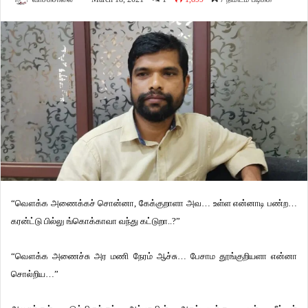
“வௌக்க அணைக்கச் சொன்னா, கேக்குறாளா அவ… உள்ள என்னாடி பண்ற…
கரன்ட்டு பில்லு ங்கொக்காவா வந்து கட்டுறா..?”
“வௌக்க அணைச்சு அர மணி நேரம் ஆச்சு… பேசாம தூங்குறியளா என்னா
சொல்றிய…”