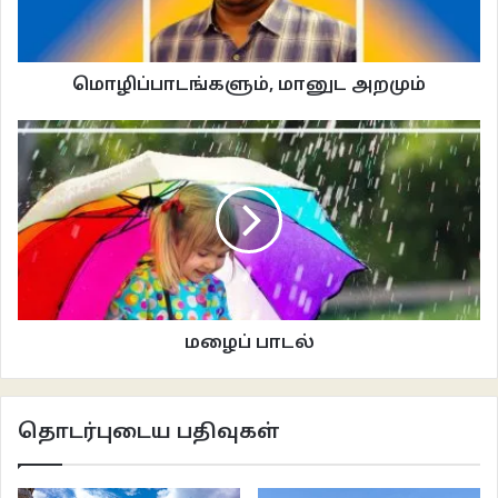
மாற்றங்களை கொண்டு வந்தார் சாத் பர்ரெ.
ராணுவ
ஆட்சியில்
மாற்றங்கள்
:
மொழிப்பாடங்களும், மானுட அறமும்
உயர்மட்ட ராணுவ அதிகாரிகள் உள்ளடக்கிய Supreme Revolutionary Council
ஒன்றை உருவாக்கினார் சாத் பர்ரே. இவர்கள் நாட்டின் நிர்வாகத்தை நடத்தி
வந்தனர். இது நம்மூர் மந்திரி சபை போன்றதொரு நிர்வாக முறை ஆகும். மாவட்ட
ஆட்சியாளர்களாகவும், மாநில நிர்வாகிகளாகவும் ராணுவ அதிகாரிகள்
நியமிக்கப்பட்டார்கள்.
பொருளாதாரத்தை மேம்படுத்தவும், கால் நடை வர்த்தகத்தை பெருக்கவும் பெரும்
திட்டங்கள் தீட்டப்பட்டன. ரஷ்ய வல்லுனர்களோடு ஐரோப்பாவில் கல்வி பயின்ற
மழைப் பாடல்
சோமாலியர்கள் பெரும் முனைப்போடு சோமாலியாவை சோஷியலிச நாடாக்கும்
கனவை முன்னெடுக்க ஆரம்பித்தார்கள். அதே வேளையில் புதியதாக உருவாகிய
ரஷ்ய நெருக்கம் ராணுவ பலத்தை கூட்டியது. இந்தச் சூழலில் அகண்ட சோமாலிய
தொடர்புடைய பதிவுகள்
கனவாகிய சோமாலி மக்கள் வாழும் எத்தியோப்பிய நிலப்பகுதியான உலாடன்
பகுதி மற்றும் கென்ய நிலப்பகுதியை சோமாலியாவுடன் இணைக்கும் கனவு சாத்