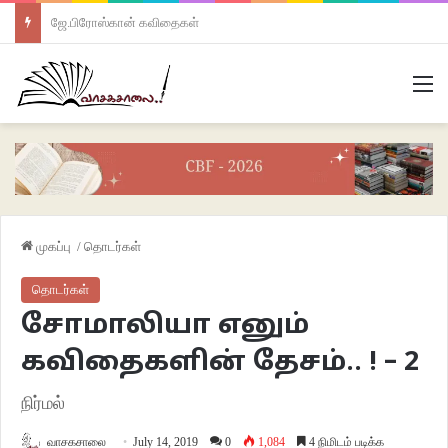
ஜே.பிரோஸ்கான் கவிதைகள்
M
முகப்பு
/
தொடர்கள்
தொடர்கள்
சோமாலியா எனும்
கவிதைகளின் தேசம்.. ! – 2
நிர்மல்
வாசகசாலை
July 14, 2019
0
1,084
4 நிமிடம் படிக்க