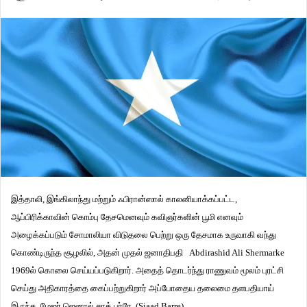
இத்தாலி, இங்கிலாந்து மற்றும் ஃபிரான்ஸால் காலனியாக்கப்பட்ட,
ஆப்பிரிக்காவின் கொம்பு தேசமெனவும் கவிஞர்களின் பூமி எனவும்
அழைக்கப்படும் சோமாலியா விடுதலை பெற்று ஒரு தேசமாக உருவாகி வந்து
கொண்டிருந்த சூழலில், அதன் முதல் ஜனாதிபதி Abdirashid Ali Shermarke
1969ல் கொலை செய்யப்படுகிறார். அதைத் தொடர்ந்து ராணுவம் மூலம் புரட்சி
செய்து அதிகாரத்தை கைப்பற்றுகிறார் அப்போதைய தலைமை தளபதியாய்
இருந்த மேஜர் ஜெனரல்.சாத் பர்ரே. (Siaad Barre)