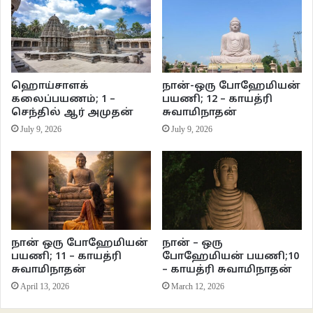
பர்ரே ராணுவ ஆட்சியில் மெல்ல மெல்ல வலுப்பெற்றுக் கொண்டிருந்தது.
ஒரு சோமாலிய கவிதை :
“காலம் காலமாக மனிதர்கள் மீது
ஹொய்சாளக்
நான்-ஒரு போஹேமியன்
நான் கருணைகளை பொழிந்த வண்ணம் இருக்கிறேன்.
கலைப்பயணம்; 1 –
பயணி; 12 – காயத்ரி
நான் கருணை பொழிந்து கொண்டே இருக்கிறேன்.
செந்தில் ஆர் அமுதன்
சுவாமிநாதன்
July 9, 2026
July 9, 2026
அவர்களுக்கு இன்னும் நிறைவு கொள்ளவில்லையா?
உறங்க அவர்களுக்கு படுக்கை அளித்து
அவர்களை தூங்க அழைத்தேன்.
அவர்களுக்கு இன்னும் நிறைவு கொள்ளவில்லையா?
ஒட்டகத்துப் பாலை நாளொன்றுக்கு
மும்முறை கறந்தேன்.
அவர்களை அருந்த அழைத்தேன்.
நான் ஒரு போஹேமியன்
நான் – ஒரு
பயணி; 11 – காயத்ரி
போஹேமியன் பயணி;10
அவர்களுக்கு இன்னும் நிறைவு கொள்ளவில்லையா?
சுவாமிநாதன்
– காயத்ரி சுவாமிநாதன்
கொழுத்த கிடாய் அடித்து உண்ண அழைத்தேன்.
April 13, 2026
March 12, 2026
அவர்களுக்கு இன்னும் நிறைவு கொள்ளவில்லையா?
அவர்கள் இலையில் நெய் ஊற்றினேன்.