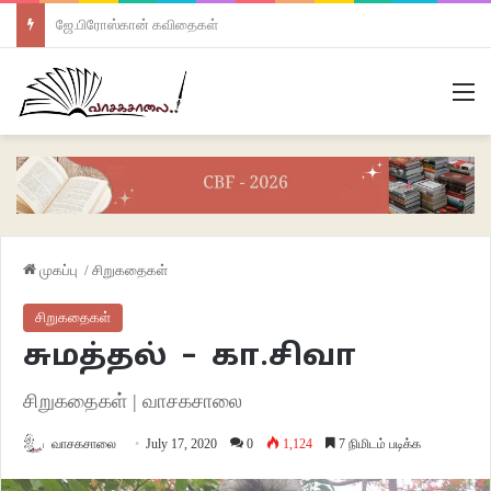
ஜே.பிரோஸ்கான் கவிதைகள்
M
முகப்பு
/
சிறுகதைகள்
சிறுகதைகள்
சுமத்தல் – கா.சிவா
சிறுகதைகள் | வாசகசாலை
வாசகசாலை
July 17, 2020
0
1,124
7 நிமிடம் படிக்க