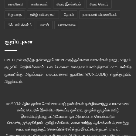
கமலதேவி
கவிதைகள்
சிறார் இலக்கியம்
சிறார் தொடர்
தனது இருக்கையில் அமர்ந்திருந்தவர் மீண்டு, கைக்குட்டையால் முகத்தில்
சிறுகதை
தமிழ் கவிதைகள்
தொடர்
நாராயணி சுப்ரமணியன்
துளிர்த்திருந்த வியர்வையை துடைத்தபடி என்னைப் பார்த்தார். டேபிளில் இருந்த
பிக் பாஸ் சீசன் 3
வளன்
வாசகசாலை
மூங்கில் குச்சியை எடுத்துவந்து, என் தலையில் சத்தம் வருமாறு தட்டினார்.
அப்போதுதான் நான் செய்துகொண்டிருந்தது என்ன என்பது எனக்குப் புரிந்தது.
சாதாரணமாகவே நான் நகம் கடிக்கும் பழக்கம் கொண்டவன். இப்போது
குறிப்புகள்
கதையின் சுவாரசியத்தில் கை விரல்களில் இருந்த நகங்களெல்லாம் தீர்ந்த
நிலையில், கால் விரல் நகத்தைக் கடித்துக்கொண்டிருந்தேன். வீட்டில் சில நேரம்
படைப்புகள் குறித்த தங்களது மேலான கருத்துக்களை வாசகர்கள் நமது
முகநூல்
இதற்காகத் திட்டு வாங்கியிருந்தாலும், பள்ளியில் கால் நகத்தை கடித்ததில்லை.
குழுவில்
தெரிவிக்கலாம். படைப்புகளை
vasagasalaiweb@gmail.com
என்கிற
தரையில் அமர்ந்ததால், எளிதாகக் கால் விரல் வாய்க்கு எட்டியுள்ளது. எல்லோரும்
முகவரிக்கு அனுப்பவும். படைப்புகளை
யூனிகோடு(UNICODE)
எழுத்துருவில்
என்னையே ஆச்சர்யமாகவும், என்ன நடந்ததென்று புரியாமலும் நோக்கினார்கள்.
அனுப்பவும்.
லட்சுமி டீச்சர், “என்னோடு வா” என்று கூறியபடி ஆசிரியர்களின் ஓய்வறைக்குச்
சென்றார்.
வாசிப்பில் ஆர்வமுள்ள சென்னை வாழ் நண்பர்கள் ஒன்றிணைந்து 'வாசகசாலை'
என்ற பெயரில் இலக்கிய அமைப்பு ஒன்றை, முழுக்க முழுக்க தமிழ்
எல்லா ஆசிரியைகளும் வகுப்புகளில் இருந்ததால், அந்த அறையில் இருந்த ஏழு மர
இலக்கியத்திற்கு மட்டுமேயான ஓர் அமைப்பாக செயல்பட்டுக்
நாற்காலிகளும் காலியாக இருந்தன. முதலிலிருந்த நாற்காலியில் அமர்ந்த டீச்சர், ”
கொண்டிருக்குகிறோம்.. தமிழிலக்கியம் , கலை சார்ந்த ஆக்கங்கள் அனைத்து
எத்தனை வருசமா இந்தப் பழக்கம்?” என்றார்.
தரப்பு மக்களுக்கும் கொண்டுச் சேர்க்கும் இலட்சியத்துடன் நாவல் ,
சிறுகதைகள், கட்டுரைகள், கவிதைகள் ஆகிய படைப்புகள் சார்ந்த நிகழ்வுகளை