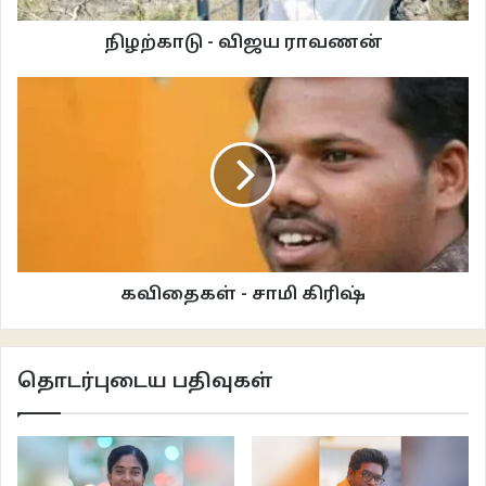
கொண்டுவந்திருந்த தயிர், புளி, தேங்காய்ச் சோறுகளை ஊறுகாய், துவயல் ,
நிழற்காடு - விஜய ராவணன்
வடாம் இவற்றோடு கலந்து திண்போம். என் பேச்சும் சிரிப்பும் பல காத தூரம்
கேட்கும். கிராமத்திலிருந்து புதிதாக வந்திருந்ததால், நகரத்தின் நாசூக்கை
நண்பர்கள் கூறிக்கொண்டேயிருந்தாலும் கற்றுக்கொள்ளாமல் இருந்தேன். மேல்
வகுப்புகளுக்கு இடைவேளை விட்டவுடன் லட்சுமி டீச்சர் எங்களை கடந்ததுதான்
தன் வீட்டுக்குச் செல்வார். என் சத்தம் கேட்டு திரும்பிப் பார்த்தவரிடம், எப்போதும்
போலவே சிரித்துவைத்தேன். அவரும் எவ்வுணர்ச்சியும் காட்டாது திரும்பிச்
சென்றார்.
சில மாதங்களுக்குப் பிறகு நண்பர்கள் மூலம், ஒன்பது பத்தாம் வகுப்புகளில்
கவிதைகள் - சாமி கிரிஷ்
அவருக்கு, `ஜான்சி ராணி’ என்ற பெயர் வழங்கப்பட்டுள்ளது எனத் தெரியவந்தது.
எப்பவுமே இறுக்கமான முகத்துடன் இருப்பதால் இப்பெயரை இட்டிருப்பார்கள் என
எண்ணிக்கொண்டேன். ஒருமுறை, “என்னடா, ரஜினி ஒரு சண்டகூடப் போடல.
தொடர்புடைய பதிவுகள்
படம் நல்லாவே இல்லடா” என சயானியில் ஸ்ரீ ராகவேந்திரா படம் பார்த்துவிட்டு
வந்து எப்போதும்போல சத்தமாகக் கூறிக்கொண்டிருந்ததை கேட்டபடியே
கடந்தவர், லேசாக புன்னகைத்ததாகத் தோன்றியது.