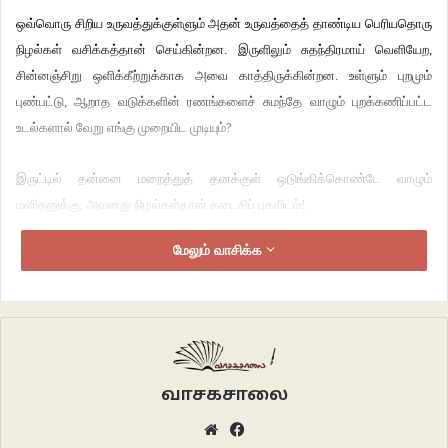
ஒவ்வொரு சிறிய உருவத்துக்குள்ளும் அதன் உருவத்தைத் தாண்டிய பெரியதொரு
நிழல்கள் வசிக்கத்தான் செய்கின்றன. இருளிலும் சுதந்திரமாய் வெளியேற,
சின்னஞ்சிறு ஒளிக்கீற்றுக்காக அவை காத்திருக்கின்றன. உள்ளும் புறமும்
புண்பட்டு, ஆறாத வடுக்களின் ரணங்களைச் சுமந்தே வாழும் புறக்கணிப்பட்ட
உடல்களால் வேறு எங்கு முறையிட முடியும்?
இருட்டில் தன்னை மறைத்துத் தனக்குள் ஒடுங்கிக்கொண்டே வாழும்
மனிதனுக்கு, அவனது நிழல்கள்தான் கடைசிப் புகலிடம்!.
மேலும் வாசிக்க
“சரிவா! கேமரா இல்லாம போட்டோ எடுத்துப்போம்” என்றாள் சிரித்தபடியே.
காற்றில் தனித்தனி உதிரிகளாய்ப் பறந்துகொண்டிருக்கும் கலைந்த தலைமுடியைச்
சரிசெய்து, அருகருகில் நின்றுகொண்டு வெயிலில் நிழல்களாய் புகைப்படம்
எடுத்துகொண்டார்கள்.
வாசகசாலை
“பெயருக்கு ஏத்த புகைப்படம்”
Website
Facebook