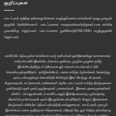
குறிப்புகள்
“இனிமேயாச்சும் நமக்கு எந்தப் பிரச்னையும் இருக்காதுல குணா?”
படைப்புகள் குறித்த தங்களது மேலான கருத்துக்களை வாசகர்கள் நமது
முகநூல்
கொஞ்சநேரம் முன்பு அவளுள் பொங்கி வழிந்த கோபம் அடங்கியிருந்தது.
குழுவில்
தெரிவிக்கலாம். படைப்புகளை
vasagasalaiweb@gmail.com
என்கிற
இப்போது ஆதரவான பதிலை எதிர்பார்க்கும் ஒரு சராசரி பெண்ணின் தவிப்பு
முகவரிக்கு அனுப்பவும். படைப்புகளை
யூனிகோடு(UNICODE)
எழுத்துருவில்
மட்டுமே எஞ்சியிருந்தது.
அனுப்பவும்.
தூரத்தில் மூக்கையனின் குடிசை தெரிந்தது. குடிசையின் ஒரு பக்கம் ஓலை
பிய்ந்து தொங்கிக்கொண்டிருந்தது. நட்டுவைத்த கம்புகள் எலும்புகூடுகளாய்
வாசிப்பில் ஆர்வமுள்ள சென்னை வாழ் நண்பர்கள் ஒன்றிணைந்து 'வாசகசாலை'
எஞ்சி இருந்தன. அங்குதான் மேட்டில் உட்கார்ந்திருப்பான். தலையில்
என்ற பெயரில் இலக்கிய அமைப்பு ஒன்றை, முழுக்க முழுக்க தமிழ்
முண்டாசோடு மேலுக்குச் சட்டை அணியாமல், சாம்பல் நிற வேட்டி உடுத்தி, பீடி
இலக்கியத்திற்கு மட்டுமேயான ஓர் அமைப்பாக செயல்பட்டுக்
கொண்டிருக்குகிறோம்.. தமிழிலக்கியம் , கலை சார்ந்த ஆக்கங்கள் அனைத்து
பிடித்தபடி கையில் கழியோடு… தன் நீண்ட நாக்கைத் தொங்கப் போட்டபடி
தரப்பு மக்களுக்கும் கொண்டுச் சேர்க்கும் இலட்சியத்துடன் நாவல் ,
கருவாய் செவலையும் அவனோடு எப்போதும் காவலுக்கு கூடவே நிற்கும்.
சிறுகதைகள், கட்டுரைகள், கவிதைகள் ஆகிய படைப்புகள் சார்ந்த நிகழ்வுகளை
முன்னெடுப்பதன் மூலம் குழந்தைகள் ,மாணவர்கள் , இளைய தலைமுறையினர்
ராசாமணி, குணாளனைக் கட்டிப்பிடித்து அழுத அன்றுதான் அவனுக்குத்
உள்ளிட்ட பொதுமக்களிடம் வாசிப்பு எனும் இன்றியமையாத பழக்கத்தை
தெரியும், அப்பாவுக்கு அசலூரில் இன்னொரு குடும்பம் இருப்பது. அம்மா அப்படி
நிலைப்பெற செய்வதன் மூலம் இயலுமென நம்புகிறோம். மேலும், இவர்களை
நிகழ்வுகள் பங்கேற்க ஆர்வம் ஏற்படுத்தி கலந்துரையாட வைப்பதன் மூலமும்
அழுது அதுவரை குணா பார்த்ததில்லை. அப்போது பத்தாவது
இலக்கியம், கலை குறித்தான சிந்தனையும் அறிவுத் தேடலும் சிறந்த நல்லதொரு
படித்துக்கொண்டிருந்த அவனுக்கு வயதைத் தாண்டிய கோபம் கிளைவிட்டது.
சமூகத்தை உருவாக்க முடியுமென்றும் தீர்க்கமாக நம்புகிறோம்.
மேலும் வாசிக்க...