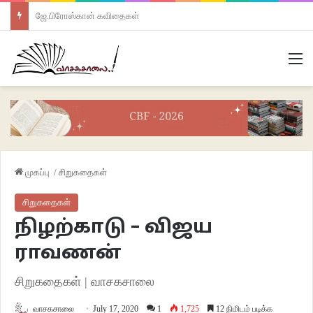
ஜே.பிரோஸ்கான் கவிதைகள்
M
முகப்பு
/
சிறுகதைகள்
சிறுகதைகள்
நிழற்காடு – விஜய
ராவணன்
சிறுகதைகள் | வாசகசாலை
வாசகசாலை
July 17, 2020
1
1,725
12 நிமிடம் படிக்க