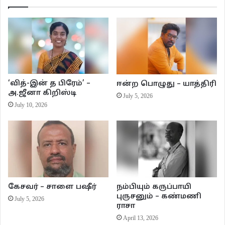
குண்டும் குழியுமான தார்ச் சாலையில் பக்கவாட்டில் விழும் இருவரின்
நிழல்களைப் பார்த்துச் சொன்னாள், “உன்னைவிட நான்தான் வளத்தி!”
“நிழலு பொய் சொல்லுது!” புகைத்துக்கொண்டிருக்கும் சிகரெட்டோடு
அவளுக்குப் பக்கவாட்டில் பக்கமாய் போய் நின்றான். இப்போது நிழல்கள்
‘வித்-இன் த பிரேம்’ –
ஈன்ற பொழுது – யாத்திரி
நிஜத்தைப் பேசின. அவனது நிழல், அவளைவிட நீண்டிருந்தது. கைகளை
அ.ஜீனா கிறிஸ்டி
July 5, 2026
லேசாய்த் தூக்கி அசைத்தான். நிழலும் ஒரு குரங்குபோல் தரையில் அதையே
July 10, 2026
செய்துகாட்டியது.
“சில நேரம் இந்த மாதிரி நிழலும் உண்மையச் சொல்லும்” என்று சிரித்தான்.
அவனின் இந்தப் பதில், நிச்சயம் அவளுக்குப் பிடித்திருக்கும். அவளே அறியாமல்
இரண்டுமுறை கண் சிமிட்டினாள். மனதும் மூளையும் ஒரே சமன்பாட்டில்
இணையும் அரிய சந்தோஷமான பொழுதுகளில், அவளே அறியாமல் இப்படிக் கண்
கேசவர் – சாளை பஷீர்
நம்பியும் கருப்பாயி
சிமிட்டுவாள்.
புருசனும் – கண்மணி
July 5, 2026
ராசா
தன்னைக் கருக்கிய விரல்களை சிகரெட் பழிதீர்த்துக்கொண்டது. கையை
April 13, 2026