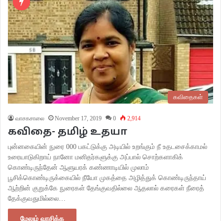
கவிதைகள்
வாசகசாலை
November 17, 2019
0
2,914
கவிதை- தமிழ் உதயா
புன்னகையின் நுரை 000 பகட்டுக்கு அடியில் உறங்கும் நீ உதடசைக்காமல்
உரையாடுகிறாய் நானோ மனிதர்களுக்கு அப்பால் சொற்களாகிக்
கொண்டிருந்தேன் ஆளுயரக் கண்ணாடியில் முலாம்
பூசிக்கொண்டிருக்கையில் நீயோ முகத்தை அழித்துக் கொண்டிருந்தாய்
ஆற்றின் குறுக்கே நுரைகள் தேங்குவதில்லை ஆதலால் கரைகள் நீரைத்
தேக்குவதுமில்லை…
மேலும் வாசிக்க