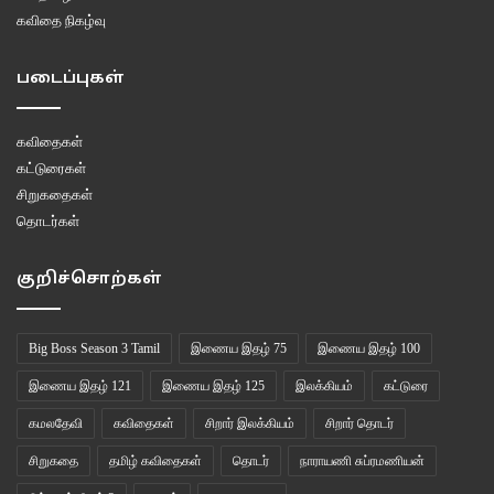
கவிதை நிகழ்வு
படைப்புகள்
கவிதைகள்
கட்டுரைகள்
சிறுகதைகள்
தொடர்கள்
குறிச்சொற்கள்
Big Boss Season 3 Tamil
இணைய இதழ் 75
இணைய இதழ் 100
இணைய இதழ் 121
இணைய இதழ் 125
இலக்கியம்
கட்டுரை
கமலதேவி
கவிதைகள்
சிறார் இலக்கியம்
சிறார் தொடர்
சிறுகதை
தமிழ் கவிதைகள்
தொடர்
நாராயணி சுப்ரமணியன்