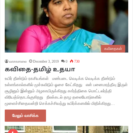
கவிதைகள்
வாசகசாலை
December 3, 2019
0
730
கவிதை-தமிழ் உதயா
உயிர் தீண்டும் ரகசியங்கள் மண்படை வெடிக்க வெடிக்க தீண்டும்
உள்ளங்கால்களில் மூச்சுவிடும் ஓசை கேட்கிறது என் பனைமரத்தீவு இருள்
சூழினும் இன்னும் அழகாயிருக்கிறது கார்த்திகை மொட்டலர்த்தி
விரியத்தொடங்குகிறது நீலக்கடல் தாழ தலையோடுகளில்
மூளைச்சிதைவன்றி செக்கச்சிவந்து உயிர்க்கனலில் மிதிக்கிறது…
மேலும் வாசிக்க