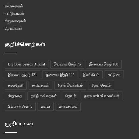
கவிதைகள்
கட்டுரைகள்
சிறுகதைகள்
தொடர்கள்
குறிச்சொற்கள்
Big Boss Season 3 Tamil
இணைய இதழ் 75
இணைய இதழ் 100
இணைய இதழ் 121
இணைய இதழ் 125
இலக்கியம்
கட்டுரை
கமலதேவி
கவிதைகள்
சிறார் இலக்கியம்
சிறார் தொடர்
சிறுகதை
தமிழ் கவிதைகள்
தொடர்
நாராயணி சுப்ரமணியன்
பிக் பாஸ் சீசன் 3
வளன்
வாசகசாலை
குறிப்புகள்