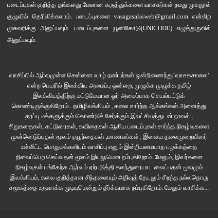
படைப்புகள் குறித்த தங்களது மேலான கருத்துக்களை வாசகர்கள் நமது
முகநூல்
குழுவில்
தெரிவிக்கலாம். படைப்புகளை
vasagasalaiweb@gmail.com
என்கிற
முகவரிக்கு அனுப்பவும். படைப்புகளை
யூனிகோடு(UNICODE)
எழுத்துருவில்
அனுப்பவும்.
வாசிப்பில் ஆர்வமுள்ள சென்னை வாழ் நண்பர்கள் ஒன்றிணைந்து 'வாசகசாலை'
என்ற பெயரில் இலக்கிய அமைப்பு ஒன்றை, முழுக்க முழுக்க தமிழ்
இலக்கியத்திற்கு மட்டுமேயான ஓர் அமைப்பாக செயல்பட்டுக்
கொண்டிருக்குகிறோம்.. தமிழிலக்கியம் , கலை சார்ந்த ஆக்கங்கள் அனைத்து
தரப்பு மக்களுக்கும் கொண்டுச் சேர்க்கும் இலட்சியத்துடன் நாவல் ,
சிறுகதைகள், கட்டுரைகள், கவிதைகள் ஆகிய படைப்புகள் சார்ந்த நிகழ்வுகளை
முன்னெடுப்பதன் மூலம் குழந்தைகள் ,மாணவர்கள் , இளைய தலைமுறையினர்
உள்ளிட்ட பொதுமக்களிடம் வாசிப்பு எனும் இன்றியமையாத பழக்கத்தை
நிலைப்பெற செய்வதன் மூலம் இயலுமென நம்புகிறோம். மேலும், இவர்களை
நிகழ்வுகள் பங்கேற்க ஆர்வம் ஏற்படுத்தி கலந்துரையாட வைப்பதன் மூலமும்
இலக்கியம், கலை குறித்தான சிந்தனையும் அறிவுத் தேடலும் சிறந்த நல்லதொரு
சமூகத்தை உருவாக்க முடியுமென்றும் தீர்க்கமாக நம்புகிறோம்.
மேலும் வாசிக்க...