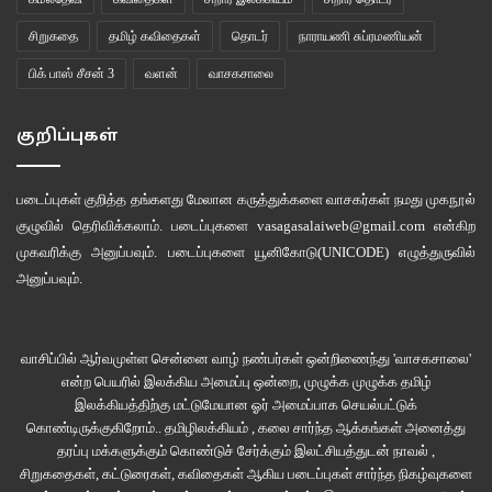
சிறுகதை
தமிழ் கவிதைகள்
தொடர்
நாராயணி சுப்ரமணியன்
பிக் பாஸ் சீசன் 3
வளன்
வாசகசாலை
குறிப்புகள்
படைப்புகள் குறித்த தங்களது மேலான கருத்துக்களை வாசகர்கள் நமது
முகநூல்
குழுவில்
தெரிவிக்கலாம். படைப்புகளை
vasagasalaiweb@gmail.com
என்கிற
முகவரிக்கு அனுப்பவும். படைப்புகளை
யூனிகோடு(UNICODE)
எழுத்துருவில்
அனுப்பவும்.
வாசிப்பில் ஆர்வமுள்ள சென்னை வாழ் நண்பர்கள் ஒன்றிணைந்து 'வாசகசாலை'
என்ற பெயரில் இலக்கிய அமைப்பு ஒன்றை, முழுக்க முழுக்க தமிழ்
இலக்கியத்திற்கு மட்டுமேயான ஓர் அமைப்பாக செயல்பட்டுக்
கொண்டிருக்குகிறோம்.. தமிழிலக்கியம் , கலை சார்ந்த ஆக்கங்கள் அனைத்து
தரப்பு மக்களுக்கும் கொண்டுச் சேர்க்கும் இலட்சியத்துடன் நாவல் ,
சிறுகதைகள், கட்டுரைகள், கவிதைகள் ஆகிய படைப்புகள் சார்ந்த நிகழ்வுகளை