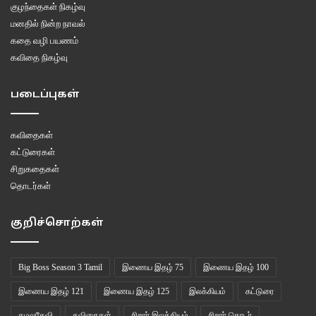
குழந்தைகள் நிகழ்வு
மனதில் நின்ற நாவல்
கதை வழி பயணம்
கவிதை நிகழ்வு
படைப்புகள்
கவிதைகள்
கட்டுரைகள்
சிறுகதைகள்
தொடர்கள்
குறிச்சொற்கள்
Big Boss Season 3 Tamil
இணைய இதழ் 75
இணைய இதழ் 100
இணைய இதழ் 121
இணைய இதழ் 125
இலக்கியம்
கட்டுரை
கமலதேவி
கவிதைகள்
சிறார் இலக்கியம்
சிறார் தொடர்