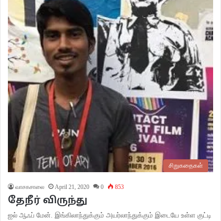
சிறுகதைகள்
வாசகசாலை
April 21, 2020
0
853
தேநீர் விருந்து
ஐல் ஆஃப் மேன். இங்கிலாந்துக்கும் அயர்லாந்துக்கும் இடையே உள்ள குட்டி