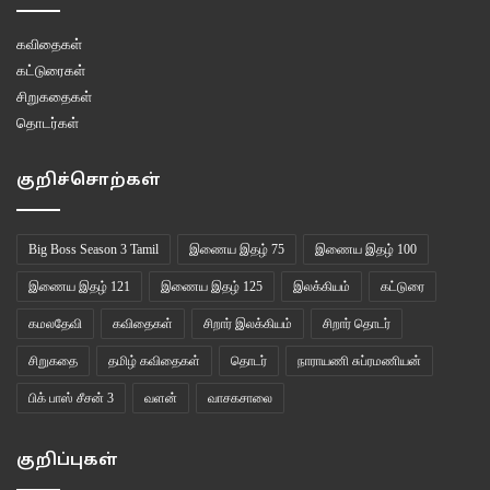
கவிதைகள்
கட்டுரைகள்
சிறுகதைகள்
தொடர்கள்
குறிச்சொற்கள்
Big Boss Season 3 Tamil
இணைய இதழ் 75
இணைய இதழ் 100
இணைய இதழ் 121
இணைய இதழ் 125
இலக்கியம்
கட்டுரை
கமலதேவி
கவிதைகள்
சிறார் இலக்கியம்
சிறார் தொடர்
சிறுகதை
தமிழ் கவிதைகள்
தொடர்
நாராயணி சுப்ரமணியன்
பிக் பாஸ் சீசன் 3
வளன்
வாசகசாலை
குறிப்புகள்