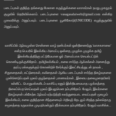
படைப்புகள் குறித்த தங்களது மேலான கருத்துக்களை வாசகர்கள் நமது
முகநூல்
குழுவில்
தெரிவிக்கலாம். படைப்புகளை
vasagasalaiweb@gmail.com
என்கிற
முகவரிக்கு அனுப்பவும். படைப்புகளை
யூனிகோடு(UNICODE)
எழுத்துருவில்
அனுப்பவும்.
வாசிப்பில் ஆர்வமுள்ள சென்னை வாழ் நண்பர்கள் ஒன்றிணைந்து 'வாசகசாலை'
என்ற பெயரில் இலக்கிய அமைப்பு ஒன்றை, முழுக்க முழுக்க தமிழ்
இலக்கியத்திற்கு மட்டுமேயான ஓர் அமைப்பாக செயல்பட்டுக்
கொண்டிருக்குகிறோம்.. தமிழிலக்கியம் , கலை சார்ந்த ஆக்கங்கள் அனைத்து
தரப்பு மக்களுக்கும் கொண்டுச் சேர்க்கும் இலட்சியத்துடன் நாவல் ,
சிறுகதைகள், கட்டுரைகள், கவிதைகள் ஆகிய படைப்புகள் சார்ந்த நிகழ்வுகளை
முன்னெடுப்பதன் மூலம் குழந்தைகள் ,மாணவர்கள் , இளைய தலைமுறையினர்
உள்ளிட்ட பொதுமக்களிடம் வாசிப்பு எனும் இன்றியமையாத பழக்கத்தை
நிலைப்பெற செய்வதன் மூலம் இயலுமென நம்புகிறோம். மேலும், இவர்களை
நிகழ்வுகள் பங்கேற்க ஆர்வம் ஏற்படுத்தி கலந்துரையாட வைப்பதன் மூலமும்
இலக்கியம், கலை குறித்தான சிந்தனையும் அறிவுத் தேடலும் சிறந்த நல்லதொரு
சமூகத்தை உருவாக்க முடியுமென்றும் தீர்க்கமாக நம்புகிறோம்.
மேலும் வாசிக்க...