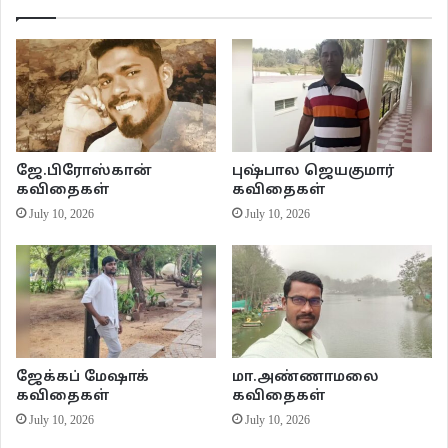
மிருகத்தனத்தையும்
நக்கித் துடைக்க முடியும்.
ஆகையால்,
நான் மண்டியிட்டு
அமர்ந்துகொள்கிறேன்.
உங்களுடைய
இருண்ட பக்கங்களை
ஜே.பிரோஸ்கான்
புஷ்பால ஜெயகுமார்
என்னிடம்
கவிதைகள்
கவிதைகள்
வரிசையாய்க் காட்டுங்கள்.
July 10, 2026
July 10, 2026
நான் மென்மையாய்
உங்களை வருத்தாதவாறு
நக்கித் துடைத்து விடுகிறேன்.
நான்
துடைத்து முடிக்க முடிக்க
என்னருகில்
ஜேக்கப் மேஷாக்
மா.அண்ணாமலை
நீங்கள் ஒவ்வொருவராய்
கவிதைகள்
கவிதைகள்
மண்டியிட்டு அமருங்கள்,
July 10, 2026
July 10, 2026
காத்திருப்பவர்களின்