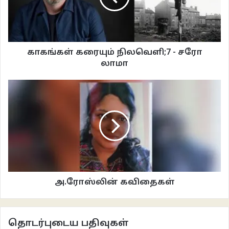
நான்
சாத்தானின் குழந்தையாயிருந்தால் என்ன?
அதன் அன்பும்
அளவிடமுடியாததாய் இருக்கிறதே.
காகங்கள் கரையும் நிலவெளி;7 - சரோ
லாமா
***
உங்களுக்கு அருமையான நாவு வேண்டுமா?
அருமையானவர்களே!
உங்களுக்கு ஒன்று தெரியுமா?
என்னிடம்
அருமையான ஒரு நாக்கு இருக்கிறது.
என் நாவால்
அ.ரோஸ்லின் கவிதைகள்
எப்பேர்பட்ட
காயத்தையும்
வன்முறையையும்
தொடர்புடைய பதிவுகள்