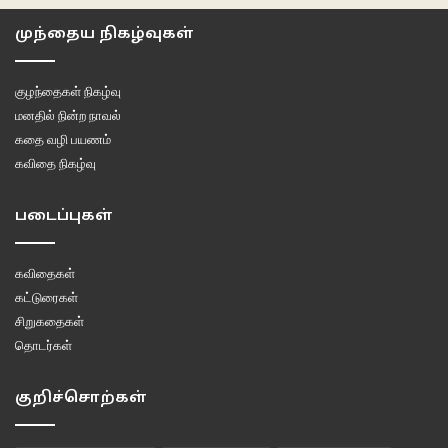
கொஞ்ச விழைகிறது.
முந்தைய நிகழ்வுகள்
கைகளுக்குள்
விரல்களுக்குள்
பொதிந்து அமைதிப்படுத்த விழைகிறது.
குழந்தைகள் நிகழ்வு
உலகின் தாலாட்டுகளைக்
மனதில் நின்ற நாவல்
கோதிக்கொடுத்துக்கொண்டே
கதை வழி பயணம்
கூற விழைகிறது.
கவிதை நிகழ்வு
அந்த காட்டாறின் பெயர்
படைப்புகள்
நன்றியுணர்வாக
இருக்கலாமென நினைக்கிறேன்.
கவிதைகள்
***
கட்டுரைகள்
சிறுகதைகள்
ஒரு உள்ளங்கை, எச்சில், கண்கள்
தொடர்கள்
உலகின் கன்னங்களை
குறிச்சொற்கள்
எந்நேரமும் தொட்டுக்கொண்டேயிருக்கும்
உள்ளங்கைகளுக்குள்