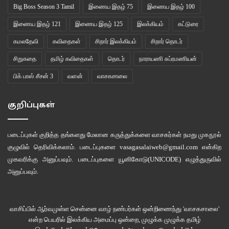
Big Boss Season 3 Tamil
இணைய இதழ் 75
இணைய இதழ் 100
எல்லா உணர்வுகளும் தஞ்சமடையும்
இணைய இதழ் 121
இணைய இதழ் 125
இலக்கியம்
கட்டுரை
ஏகாந்தமொன்று ஒன்றியிருக்கிறது.
அந்த ஏகாந்தத்திற்கு
கமலதேவி
கவிதைகள்
சிறார் இலக்கியம்
சிறார் தொடர்
எந்த உதடுகளாலும்
சிறுகதை
தமிழ் கவிதைகள்
தொடர்
நாராயணி சுப்ரமணியன்
எச்சிலாலும்
பிக் பாஸ் சீசன் 3
வளன்
வாசகசாலை
நாவுகளாலும்
நன்றியுரைக்க முடியவில்லை.
குறிப்புகள்
பிறந்த நேரத்திற்கு அருகில்
தோலில் சார்ந்த
ஓர் எச்சிலின் ஈரம்
படைப்புகள் குறித்த தங்களது மேலான கருத்துக்களை வாசகர்கள் நமது
முகநூல்
அழைத்துச் செல்கிறது.
குழுவில்
தெரிவிக்கலாம். படைப்புகளை
vasagasalaiweb@gmail.com
என்கிற
நாவில் திரண்டு சொட்டும்
முகவரிக்கு அனுப்பவும். படைப்புகளை
யூனிகோடு(UNICODE)
எழுத்துருவில்
அனுப்பவும்.
ஒரு துளி
தாழ்வுகளைக் கழுவும்போது
அதன் சிறுமடியில்
வாசிப்பில் ஆர்வமுள்ள சென்னை வாழ் நண்பர்கள் ஒன்றிணைந்து 'வாசகசாலை'
நெஞ்சு ஒண்டிக்கொள்கிறது.
என்ற பெயரில் இலக்கிய அமைப்பு ஒன்றை, முழுக்க முழுக்க தமிழ்
உலகத்து அன்பின்