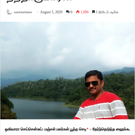
வாசகசாலை
August 5, 2020
0
1,090
1 நிமிடம் படிக்க
ஒகிவாரா செய்சென்சுய்: மஞ்சள் மலர்கள் பூத்த செடி
*
– தேர்ந்தெடுத்த ஹைக்கூ