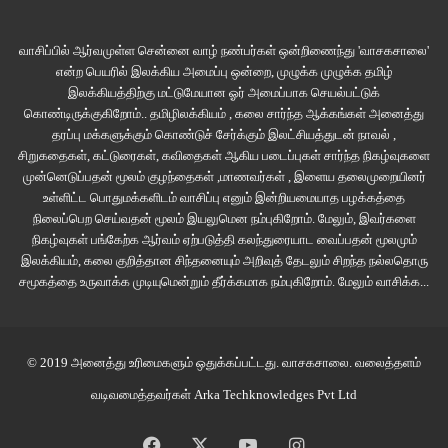
வாசிப்பில் ஆர்வமுள்ள சென்னை வாழ் நண்பர்கள் ஒன்றிணைந்து 'வாசகசாலை'
என்ற பெயரில் இலக்கிய அமைப்பு ஒன்றை, முழுக்க முழுக்க தமிழ்
இலக்கியத்திற்கு மட்டுமேயான ஓர் அமைப்பாக செயல்பட்டுக்
கொண்டிருக்குகிறோம்.. தமிழிலக்கியம் , கலை சார்ந்த ஆக்கங்கள் அனைத்து
தரப்பு மக்களுக்கும் கொண்டுச் சேர்க்கும் இலட்சியத்துடன் நாவல் ,
சிறுகதைகள், கட்டுரைகள், கவிதைகள் ஆகிய படைப்புகள் சார்ந்த நிகழ்வுகளை
முன்னெடுப்பதன் மூலம் குழந்தைகள் ,மாணவர்கள் , இளைய தலைமுறையினர்
உள்ளிட்ட பொதுமக்களிடம் வாசிப்பு எனும் இன்றியமையாத பழக்கத்தை
நிலைப்பெற செய்வதன் மூலம் இயலுமென நம்புகிறோம். மேலும், இவர்களை
நிகழ்வுகள் பங்கேற்க ஆர்வம் ஏற்படுத்தி கலந்துரையாட வைப்பதன் மூலமும்
இலக்கியம், கலை குறித்தான சிந்தனையும் அறிவுத் தேடலும் சிறந்த நல்லதொரு
சமூகத்தை உருவாக்க முடியுமென்றும் தீர்க்கமாக நம்புகிறோம்.
மேலும் வாசிக்க...
© 2019 அனைத்து உரிமைகளும் ஒதுக்கப்பட்டது.
வாசகசாலை
. வலைத்தளம்
வடிவமைத்தவர்கள்
Arka Techknowledges Pvt Ltd
Facebook
X
YouTube
Instagram