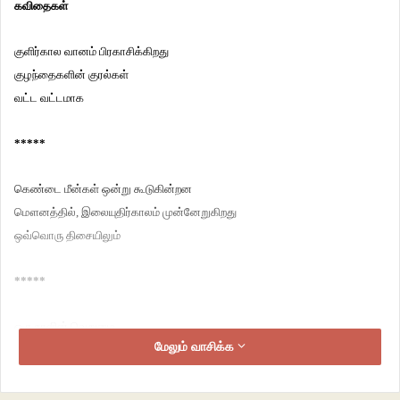
கவிதைகள்
குளிர்கால வானம் பிரகாசிக்கிறது
குழந்தைகளின் குரல்கள்
வட்ட வட்டமாக
*****
கெண்டை மீன்கள் ஒன்று கூடுகின்றன
மௌனத்தில், இலையுதிர்காலம் முன்னேறுகிறது
ஒவ்வொரு திசையிலும்
*****
ஒரு நாளின் வெறுமை
மேலும் வாசிக்க
வறட்சியை மீறிக் கடந்து செல்கிறது
ஒரேயொரு வெள்ளைப் பட்டாம்பூச்சி