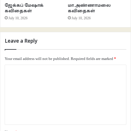
ஜேக்கப் மேஷாக்
மா.அண்ணாமலை
கவிதைகள்
கவிதைகள்
***
ஜப்பானிய அரிசி மது
July 10, 2026
July 10, 2026
ஆசிரியர் குறிப்பு:
Leave a Reply
ஒகிவாரா செய்சென்சுய் (Ogiwara Seisensui) – (16 ஜூன் 1884 – 11 மே 1976)
Your email address will not be published.
Required fields are marked
*
இயற்பெயர்: ஒகிவாரா டோக்கிச்சி (Ogiwara Tōkichi)
C
o
m
m
e
n
t
*