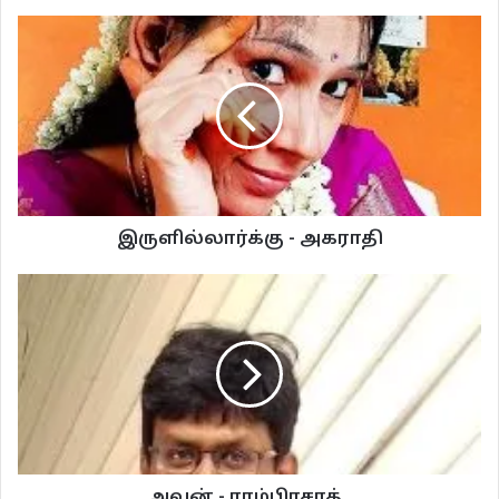
*****
வானில் நடந்தபடி
தெளிந்த நிலவு
தனிமையில்
*****
இருளில்லார்க்கு - அகராதி
“ஏய்” என்றான் ஒரு தனிமையான மனிதன்
“ஏய்” என்றது ஒரு தனிமையான மலை
*****
நான் எங்கு பார்த்தாலும்
வசந்தகால மேகங்கள், மலைகளில்
சேன்டோகா
**
நடந்த இடமெல்லாம்
*****
அவன் - ராம்பிரசாத்