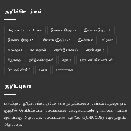
செய்சென்சுய் தன் வாழ்வின் பிற்பகுதியில் ஜப்பான் முழுவதும் நிறைய
குறிச்சொற்கள்
பயணங்களை மேற்கொண்டார். அவர் இந்த உலகை விட்டுப் பிரிந்தபோது,
இருநூறுக்கும் அதிகமான ஹைக்கூக்கள், கட்டுரைகள், பயணக் குறிப்புகள்
Big Boss Season 3 Tamil
இணைய இதழ் 75
இணைய இதழ் 100
ஆகியவற்றை எழுதி முடித்திருந்தார்.
இணைய இதழ் 121
இணைய இதழ் 125
இலக்கியம்
கட்டுரை
கமலதேவி
கவிதைகள்
சிறார் இலக்கியம்
சிறார் தொடர்
ஒகிவாரா செய்சென்சுய்
சிறுகதை
தமிழ் கவிதைகள்
தொடர்
நாராயணி சுப்ரமணியன்
மொழிபெயர்ப்பு கவிதைகள்
ஹைக்கூ கவிதைகள்
பிக் பாஸ் சீசன் 3
வளன்
வாசகசாலை
குறிப்புகள்
படைப்புகள் குறித்த தங்களது மேலான கருத்துக்களை வாசகர்கள் நமது
முகநூல்
குழுவில்
தெரிவிக்கலாம். படைப்புகளை
vasagasalaiweb@gmail.com
என்கிற
முகவரிக்கு அனுப்பவும். படைப்புகளை
யூனிகோடு(UNICODE)
எழுத்துருவில்
அனுப்பவும்.