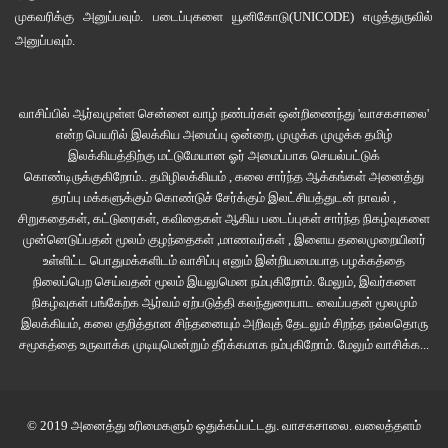
முகவரிக்கு அனுப்பவும். படைப்புகளை
யூனிகோடு(UNICODE)
எழுத்துருவில்
மோகமுள்
அனுப்பவும்.
பதின்வயதின்
முடிவிலிருக்கும்
பாபுவுக்குள்
தொடங்கும்
அகம்
புறம்
சார்ந்த
சிக்கல்களின்
ஒவ்வொரு
இழையாகப்
பேசப்பட்ட
நாவல்
’
மோகமுள்’
.
வாசிப்பில் ஆர்வமுள்ள சென்னை வாழ் நண்பர்கள் ஒன்றிணைந்து 'வாசகசாலை'
எப்பொழுதும்
தன்னுள்
ஒடுங்கிய
அகமுகனாக
பாபுவும்
,
எப்பொழுதும்
என்ற பெயரில் இலக்கிய அமைப்பு ஒன்றை, முழுக்க முழுக்க தமிழ்
கலகலப்பான
ராஜமும்
தோழர்கள்
.
இந்தத்
தோழமை
நாவலில்
அழகாகத்
திரண்டு
இலக்கியத்திற்கு மட்டுமேயான ஓர் அமைப்பாக செயல்பட்டுக்
வந்திருக்கிறது
.
காவிரி மணலில்
ராஜத்தின்
வீட்டில்
,
கல்லூரியில்
,
படகுப்
கொண்டிருக்குகிறோம்.. தமிழிலக்கியம் , கலை சார்ந்த ஆக்கங்கள் அனைத்து
தரப்பு மக்களுக்கும் கொண்டுச் சேர்க்கும் இலட்சியத்துடன் நாவல் ,
பயணத்தில்
,
கோவிலில்
என
இவர்கள்
உரையாடல்களும்
கும்பகோணத்தின்
அந்த
சிறுகதைகள், கட்டுரைகள், கவிதைகள் ஆகிய படைப்புகள் சார்ந்த நிகழ்வுகளை
இடங்களும்
நினைவில்
அழியாமல்
இருக்கிறது
.
சட்டென்று
வாழ்க்கை
சுழற்றலில்
முன்னெடுப்பதன் மூலம் குழந்தைகள் ,மாணவர்கள் , இளைய தலைமுறையினர்
கல்லூரி
முடிந்த பின்
ராஜம்
வேலையின்
நிமித்தம்
பிரியும்
பொழுது
வாசிக்கும்
உள்ளிட்ட பொதுமக்களிடம் வாசிப்பு எனும் இன்றியமையாத பழக்கத்தை
நமக்கும்
ஒரு
வெறுமை
வருவதைத்
தவிர்க்க
முடியாது
.
நிலைப்பெற செய்வதன் மூலம் இயலுமென நம்புகிறோம். மேலும், இவர்களை
நிகழ்வுகள் பங்கேற்க ஆர்வம் ஏற்படுத்தி கலந்துரையாட வைப்பதன் மூலமும்
இலக்கியம், கலை குறித்தான சிந்தனையும் அறிவுத் தேடலும் சிறந்த நல்லதொரு
பாபு
வுக்கும்
இசை
குரு
ரங்கண்ணாவிற்குமான
உறவு
அதைக் கடந்து
தந்தை
மகன்
சமூகத்தை உருவாக்க முடியுமென்றும் தீர்க்கமாக நம்புகிறோம்.
மேலும் வாசிக்க...
இடத்தை
எய்துகிறது
.
பாபு
ஒருநாள்
இசை வகுப்பிற்கு
வராததற்காக
ரங்கண்ணா
தவிக்கும்
தவிப்பும்
எதிர்பார்ப்பும்
மனதைத்
தொடுபவை
.
தன்னை
இன்னொருவனில்
கண்டு
கொள்ளும்
பரவசம்
நிறைந்த
உறவு
.
© 2019 அனைத்து உரிமைகளும் ஒதுக்கப்பட்டது.
வாசகசாலை
. வலைத்தளம்