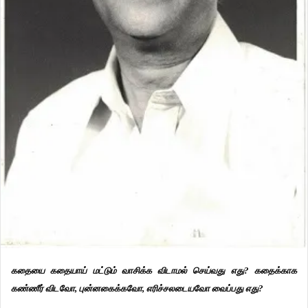
கதையை கதையாய் மட்டும் வாசிக்க விடாமல் செய்வது எது? கதைக்காக
கண்ணீர் விடவோ, புன்னகைக்கவோ, எரிச்சலடையவோ வைப்பது எது?