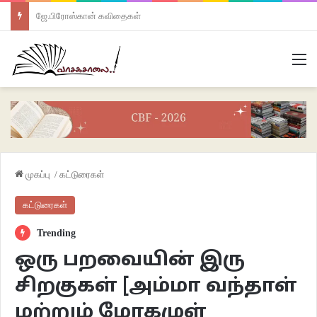
ஜே.பிரோஸ்கான் கவிதைகள்
M
முகப்பு
/
கட்டுரைகள்
கட்டுரைகள்
Trending
ஒரு பறவையின் இரு
சிறகுகள் [அம்மா வந்தாள்
மற்றும் மோகமுள்