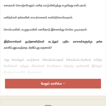
கதைகள்
கொஞ்சமேனும்
மனித வாழ்விலிருந்து
எழுகிறது
என்பதால்
.
மனிதர்கள்
தங்களின்
சாயல்களைக்
கண்டுகொள்வதால்
.
சொல்பவரின்,
எழுதுபவரின்
மனதோடு
இணைந்து
செல்ல
முடிவதால்
.
இதிகாசங்கள் நூற்றாண்டுகள் கடந்தும் புதிய வாசகர்களுக்கு நல்ல
வாசிப்பனுபவத்தை அளிப்பது எதனால்?
அது
சொல்லும்
வாழ்க்கை
சிக்கல்கள்
,
உறவுச் சிக்கல்கள்
,
அரசியல்
சார்ந்த
கேள்விகள்
,
தத்துவ சிக்கல்கள்
போன்றவை
அந்தந்த
தளங்களில்
இன்னும்
இருந்து
கொண்டே
இருப்பதால்
.
மேலும் வாசிக்க
ஆக மொத்தத்தில்
வாழ்க்கை
போல
ஒன்றைக்
கதையோடு
வாழ்ந்து
,
தெரிந்து
,
உணர்ந்து
கொள்வதால்தான்
குழந்தைக் கதைகள்
முதல்
இதிகாசங்கள்
வரை
மனிதருடன்
இணைந்து
இருக்கின்றன
.
தான்
உணர்ந்தை
மற்றவர்களுடன்
உரையாட
நினைத்ததுதான்
கலைகளின்
ஆதாரமாக
இருக்கக்கூடும்
.