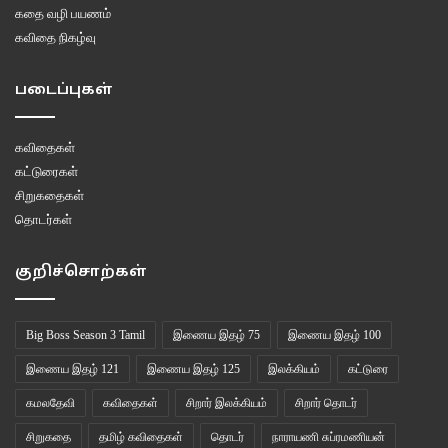
கதை வழி பயணம்
கவிதை நிகழ்வு
படைப்புகள்
கவிதைகள்
கட்டுரைகள்
சிறுகதைகள்
தொடர்கள்
குறிச்சொற்கள்
Big Boss Season 3 Tamil
இணைய இதழ் 75
இணைய இதழ் 100
இணைய இதழ் 121
இணைய இதழ் 125
இலக்கியம்
கட்டுரை
கமலதேவி
கவிதைகள்
சிறார் இலக்கியம்
சிறார் தொடர்
சிறுகதை
தமிழ் கவிதைகள்
தொடர்
நாராயணி சுப்ரமணியன்