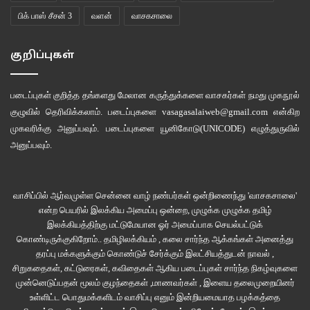
பிக் பாஸ் சீசன் 3
வளன்
வாசகசாலை
குறிப்புகள்
படைப்புகள் குறித்த தங்களது மேலான கருத்துக்களை வாசகர்கள் நமது
முகநூல்
குழுவில்
தெரிவிக்கலாம். படைப்புகளை
vasagasalaiweb@gmail.com
என்கிற
முகவரிக்கு அனுப்பவும். படைப்புகளை
யூனிகோடு(UNICODE)
எழுத்துருவில்
அனுப்பவும்.
வாசிப்பில் ஆர்வமுள்ள சென்னை வாழ் நண்பர்கள் ஒன்றிணைந்து 'வாசகசாலை'
என்ற பெயரில் இலக்கிய அமைப்பு ஒன்றை, முழுக்க முழுக்க தமிழ்
இலக்கியத்திற்கு மட்டுமேயான ஓர் அமைப்பாக செயல்பட்டுக்
கொண்டிருக்குகிறோம்.. தமிழிலக்கியம் , கலை சார்ந்த ஆக்கங்கள் அனைத்து
தரப்பு மக்களுக்கும் கொண்டுச் சேர்க்கும் இலட்சியத்துடன் நாவல் ,
சிறுகதைகள், கட்டுரைகள், கவிதைகள் ஆகிய படைப்புகள் சார்ந்த நிகழ்வுகளை
முன்னெடுப்பதன் மூலம் குழந்தைகள் ,மாணவர்கள் , இளைய தலைமுறையினர்
உள்ளிட்ட பொதுமக்களிடம் வாசிப்பு எனும் இன்றியமையாத பழக்கத்தை