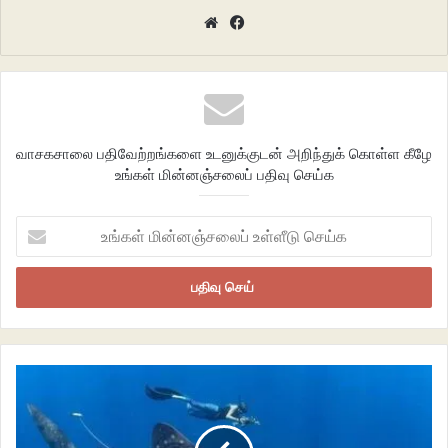
Website
Facebook
சிறுவர் பாடல்
ஞா.கலையரசி
வாசகசாலை பதிவேற்றங்களை உடனுக்குடன் அறிந்துக் கொள்ள கீழே
உங்கள் மின்னஞ்சலைப் பதிவு செய்க
உங்கள்
மின்னஞ்சலைப்
உள்ளீடு
செய்க