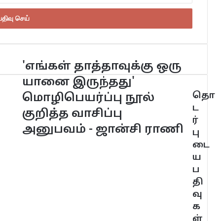
'எங்கள் தாத்தாவுக்கு ஒரு
யானை இருந்தது'
தொ
மொழிபெயர்ப்பு நூல்
ட
குறித்த வாசிப்பு
ர்
அனுபவம் - ஜான்சி ராணி
பு
டை
ய
ப
தி
வு
க
ள்