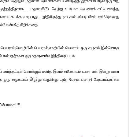
்கும்.
அதிலும்
முதலாளி
அம்மாக்கள்
பயன்படுத்தி
தூக்கி
போடும்
ஒரு
சிறு
குற்றத்திற்காக…
முதலாளி
(?)
வெற்று
உடம்பாக
அவளைக்
கட்டி
வைத்து
்களால்
கடக்க
முடியாது
….
இதிலிருந்து
நாயகன்
எப்படி
மீண்டான்?அவனது
ள்?
என்பதே
மீதிக்கதை
.
பெயரால்
,
மொழியின்
பெயரால்
,
சாதியின்
பெயரால்
ஒரு
சமூகம்
இன்னொரு
ம்
என்பதற்கான
ஒரு
உதாரணமே
இத்திரைப்படம்
.
ய்
மார்த்தட்டிக்
கொள்ளும்
மனித
இனம்
சமீபகாலம்
வரை
ஏன்
இன்று
வரை
த
ஒரு
சமூகமாய்
இருந்து
வருகிறது
…
நிற
பேதமாய்
,
சாதி
பேதமாய்
,
வர்க்க
ிப்போமாக
!!!!