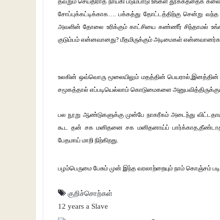
தவறும்
செய்திராத
நாயகி
படும்பாடு
உங்கள்
தூக்கத்தைக்
கலைக
சோப்புக்கட்டிக்காக….
பக்கத்து
தோட்டத்திற்கு
சென்று
வந்த
அவளின்
தோலை
உரிக்கும் காட்சியை
கண்ணீர்
சிந்தாமல்
உங
குடும்பம்
என்னவானது?
மீதமிருக்கும்
அடிமைகள்
என்னவானர்க
உலகின்
ஒவ்வொரு
மூலையிலும்
மதத்தின்
பெயரால்
,
இனத்தின்
சமூகத்தால்
எப்படியெல்லாம்
கொடுமைகளை
அனுபவித்திருக்கு
பல
நூறு
ஆண்டுகளுக்கு
முன்பே
நாகரீகம்
அடைந்து
விட்டதா
கூட
தன்
சக
மனிதனை
சக
மனிதனாய்ப்
பார்க்காத
,
தீண்டா
பேதமாய்
மாறி
நிற்கிறது
.
பழம்பெருமை
பேசும்
முன்
இந்த
வரலாற்றையும்
நாம்
கொஞ்சம்
பட
குறிச்சொற்கள்
12 years a Slave