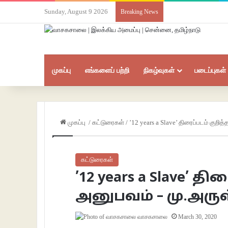
Sunday, August 9 2026
Breaking News
முகப்பு
எங்களைப் பற்றி
நிகழ்வுகள்
படைப்புகள்
முகப்பு
/
கட்டுரைகள்
/
’12 years a Slave’ திரைப்படம் குறி
கட்டுரைகள்
’12 years a Slave’ த
அனுபவம் – மு.அரு
வாசகசாலை
March 30, 2020