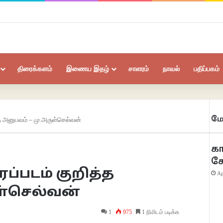
திரைக்களம்
இணைய இதழ்
சாளரம்
நாவல்
பதிப்பகம்
மே
த்த அனுபவம் – மு.அருள்செல்வன்
கா
க
ிரைப்படம் குறித்த
Ap
ள்செல்வன்
1
975
1 நிமிடம் படிக்க