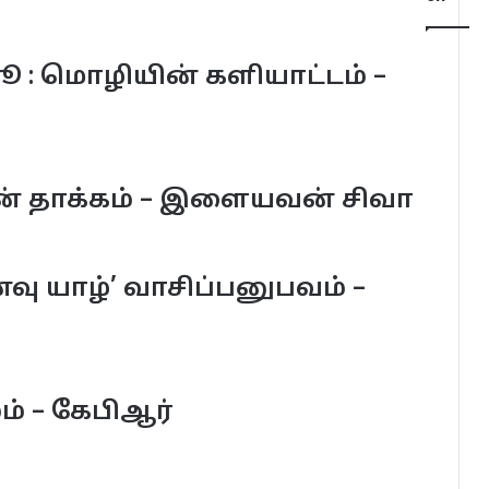
 : மொழியின் களியாட்டம் –
்
லின் தாக்கம் – இளையவன் சிவா
வு யாழ்’ வாசிப்பனுபவம் –
ும் – கேபிஆர்