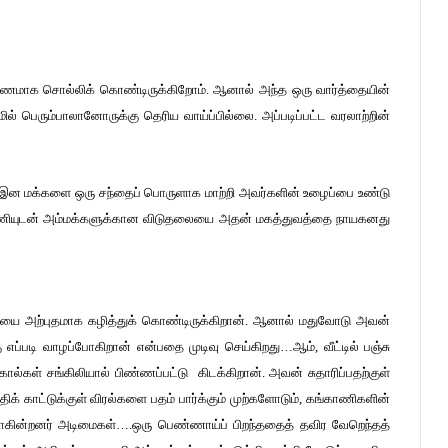
ரணமாக
சொல்லிக்
கொண்டிருக்கிறோம்.
ஆனால்
அந்த
ஒரு
வார்த்தையின்
மில்
பெரும்பாலானோருக்கு
தெரிய
வாய்ப்பில்லை
.
அப்படிப்பட்ட
வரலாற்றின்
இன
மக்களை
ஒரு
சந்தைப்
பொருளாக
மாற்றி
அவர்களின்
உழைப்பை
உண்டு
ியுடன்
அம்மக்களுக்கான
விடுதலையை
அதன் மகத்துவத்தை நாயகனது
ையை
அற்புதமாக
கழித்துக்
கொண்டிருக்கிறான்.
ஆனால்
மதுவோடு
அவன்
ு
எப்படி
வாழப்போகிறான்
என்பதை
முடிவு
செய்கிறது
…
ஆம்,
வீட்டில்
பஞ்சு
கால்கள்
சங்கிலியால்
பிண்ணப்பட்டு
கிடக்கிறான்.
அவன்
சுதாரிப்பதற்குள்
திக்
காட்டுக்குள்
விரல்களை
பதம்
பார்க்கும்
முற்களோடும்
,
கங்காணிகளின்
ாகின்றனர்
அடிமைகள்
….
ஒரு
பெண்ணாய்ப்
பிறந்ததைத்
தவிர
வேறெந்தத்