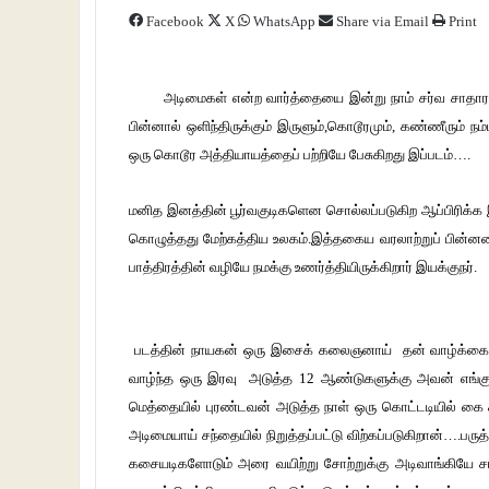
Facebook
X
WhatsApp
Share via Email
Print
அடிமைகள்
என்ற
வார்த்தையை
இன்று
நாம்
சர்வ
சாதா
பின்னால்
ஒளிந்திருக்கும்
இருளும்
,
கொடூரமும்
,
கண்ணீரும்
நம்
ஒரு
கொடூர
அத்தியாயத்தைப்
பற்றியே
பேசுகிறது
இப்படம்
….
மனித
இனத்தின்
பூர்வகுடிகளென
சொல்லப்படுகிற
ஆப்பிரிக்க
கொழுத்தது
மேற்கத்திய
உலகம்
.
இத்தகைய
வரலாற்றுப்
பின்னண
பாத்திரத்தின்
வழியே
நமக்கு
உணர்த்தியிருக்கிறார்
இயக்குநர்
.
படத்தின்
நாயகன்
ஒரு
இசைக்
கலைஞனாய்
தன்
வாழ்க்க
வாழ்ந்த
ஒரு
இரவு
அடுத்த
12
ஆண்டுகளுக்கு
அவன்
எங்க
மெத்தையில்
புரண்டவன்
அடுத்த
நாள்
ஒரு
கொட்டடியில்
கை
அடிமையாய்
சந்தையில்
நிறுத்தப்பட்டு
விற்கப்படுகிறான்
….
பருத்
கசையடிகளோடும்
அரை
வயிற்று
சோற்றுக்கு
அடிவாங்கியே
ச