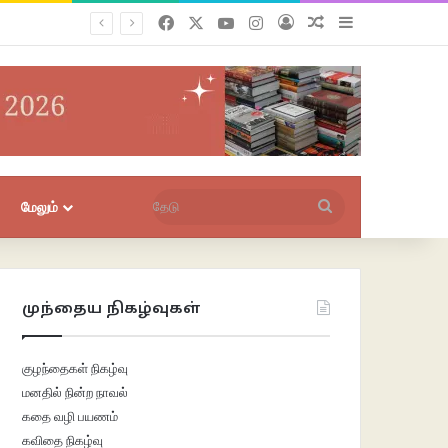
Facebook
X
YouTube
Instagram
புகுபதிகை
சீரற்ற பதிவுகள்
Sidebar
தேடு
மேலும்
முந்தைய நிகழ்வுகள்
குழந்தைகள் நிகழ்வு
மனதில் நின்ற நாவல்
கதை வழி பயணம்
கவிதை நிகழ்வு