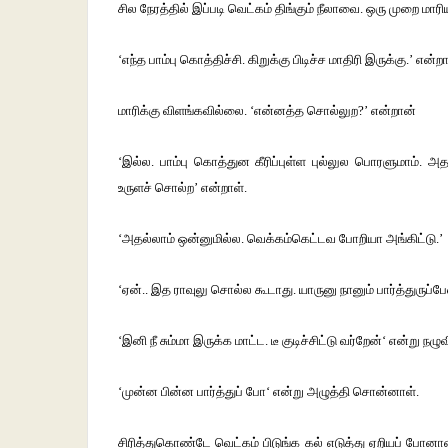
சில நேரத்தில் இப்படி வெட்கம் திங்கும் நீலாவை. ஒரு முறை மா
‘எந்த பாம்பு கொத்திச்சி. கிறுக்கு பிடிச்ச மாதிரி இருக்கு.’ என்ற
மாரிக்கு விளங்கவில்லை. ‘என்னத்த சொல்லுற?’ என்றான்
‘இல்ல. பாம்பு கொத்துன கீரிப்புள்ள புல்லுல பொரளுமாம். அத
உருளச் சொல்ற’ என்றாள்.
‘அதல்லாம் ஒன்னுமில்ல. வெக்கம்கெட்டவ போறியா அங்கிட்டு.’
‘ஏன்.. இத ராவுலு சொல்ல கூடாது. யாருனு நானும் பார்த்துருப்பே
‘இனி நீ சும்மா இருக்க மாட்ட. டீ குடிச்சிட்டு வர்றேன்‘ என்று நழ
‘முன்ன பின்ன பார்த்துப் போ‘ என்று அழுத்தி சொன்னாள்.
சிரித்துகொண்டே வெட்கம் பிடுங்க கல் எடுத்து ஏறியப் போனா