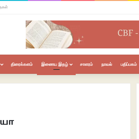
ைகள்
திரைக்களம்
இணைய இதழ்
சாளரம்
நாவல்
பதிப்பகம்
ெயா