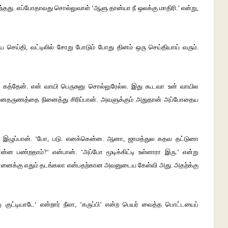
தது. எப்போதாவது சொல்லுவாள் ‘ஆளு தான்யா நீ ஒலக்கு மாதிரி.’ என்று,
ற்றிய செய்தி, வட்டிலில் சோறு போடும் போது தினம் ஒரு செய்தியாய் வரும்.
தான் கத்தேன். என் வாயி பெருசுனு சொல்லுரேல்ல. இது கூடவா உன் வாயில
ன்னதருணத்தை நினைத்து சிரிப்பான். அவளுக்கும் அதுதான் அப்போதைய
பு இழுப்பான். ‘போ, படு. எனக்கென்ன. ஆனா, ஜாமத்துல கதவ தட்டுனா
்ன பண்றதாம்?‘ என்பான். ‘அப்போ மூடிக்கிட்டி உள்ளாரா இரு.‘ என்று
 இன்னைக்கு எதும் தடங்கலா என்பதற்கான அவனுடைய கேள்வி அது. அதற்க்கு
 குட்டியாடே‘ என்றார் நீலா, ‘கருப்பி’ என்ற பெயர் வைத்த பொட்டயைப்