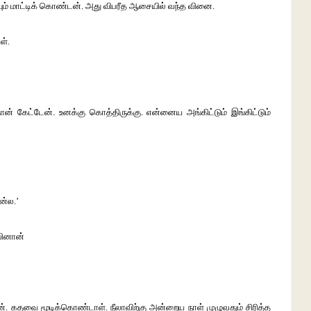
ரியும் மாட்டிக் கொண்டன். அது விபரீத ஆசையில் வந்த வினை.
ாள்.
ான் கேட்டேன். உனக்கு கொத்திருக்கு. என்னைய அங்கிட்டும் இங்கிட்டும்
ன்ல.’
ுவினான்
ன். கதவை மூடிக்கொண்டாள். நீலாவிற்கு அன்றைய நாள் முழுவதும் சிரித்த