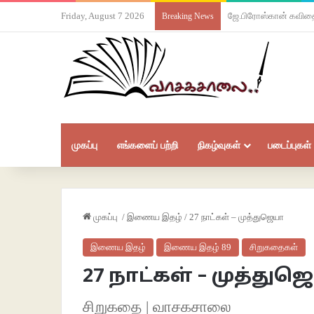
Friday, August 7 2026
ஜே.பிரோஸ்கான் கவித
Breaking News
முகப்பு
எங்களைப் பற்றி
நிகழ்வுகள்
படைப்புகள்
முகப்பு
/
இணைய இதழ்
/
27 நாட்கள் – முத்துஜெயா
இணைய இதழ்
இணைய இதழ் 89
சிறுகதைகள்
27 நாட்கள் – முத்துஜ
சிறுகதை | வாசகசாலை