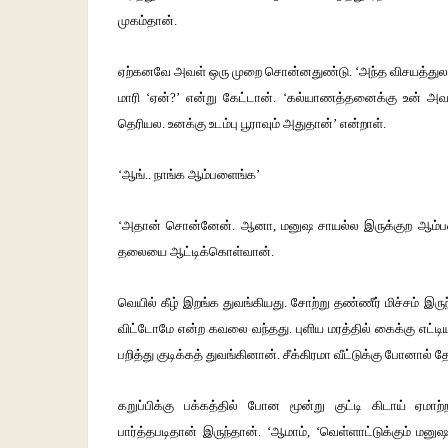
முகம்தான்.
ஏற்கனவே அவள் ஒரு முறை சொன்னதுண்டு. ‘அந்த விசயத்துல 
மாரி ‘ஏன்?’ என்று கேட்டான். ‘கல்யாணத்தனைக்கு உன் அவ
தெரியல. உனக்கு உடம்பு பூராவும் அதுதான்’ என்றாள்.
‘ஆங்.. நாங்க ஆம்பளைங்க’
‘அதான் சொன்னேன். ஆனா, மனுஷ சாயல்ல இருக்குற ஆம்பளைங்க
தலையை ஆட்டிக்கொள்வான்.
வெயில் கீழ் இறங்க துவங்கியது. சோற்று தண்ணீர் மிச்சம் இ
விட்டோமே என்ற கவலை வந்தது. புளிய மரத்தில் கைக்கு எட்டி
பறித்து குடிக்கத் துவங்கினான். சீக்கிரமா வீட்டுக்கு போனால
கறுப்பிக்கு பக்கத்தில் போன மூன்று குட்டி கிடாய் ஏம
பார்த்தபடிதான் இருந்தான். ‘ஆமாம், ‘வெள்ளாட்டுக்கும் மனு