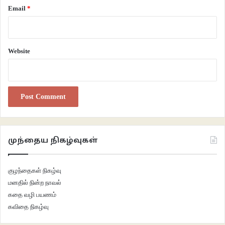
மருத்துவம் பார்த்தார்கள். இருந்தாலும் இறப்பு விகிதம் அதிகமாக இருந்தது.
Email
*
இப்படியான சூழலில் சில இளம்பெண்கள் தங்கள் சமையலறையிலிருக்கும் சில
பொருள்களின் உதவியோடு வியாதிகளை குணப்படுத்தினார்கள். ஆகவே
கிராமத்து பெண்கள் இப்படியான இளம்பெண்களிடம் தங்கள் குழந்தைகளை
Website
தூக்கிச் சென்று குணப்படுத்திக் கொண்டார்கள். இப்படி மருத்துவம் பார்க்கும்
பெண்கள் தங்கள் மருத்துவ குறிப்புகளை தெளிவாக யாரிடமும் சொல்ல மறுத்து
ஒரு ரகசியத்தை பேணிக்காத்தார்கள். இது ஆண் வர்கத்தை அவமதிப்பதாகவும்
மத நம்பிக்கைகளுக்கு எதிரானதாகவும் பார்க்கப்பட்டது. இந்தப் பெண்களை
பொதுவெளியில் வைத்து தண்டிக்க முயற்சித்தார்கள். தங்கள் ரகசியத்தை
வெளியில் சொல்லும்படி வற்புறுத்தப்பட்டார்கள். முடிவில் அவர்கள் பல்வேறு
வதைகளுக்கு ஆளாகி மடிந்தார்கள்.
முந்தைய நிகழ்வுகள்
குழந்தைகள் நிகழ்வு
மனதில் நின்ற நாவல்
கதை வழி பயணம்
கவிதை நிகழ்வு