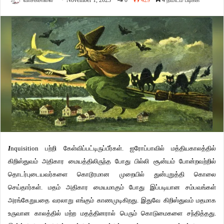
வாசகசாலை
November 1, 2023
0
429
4 நிமிடம் படிக்க
I
nquisition பற்றி கேள்விப்பட்டிருப்பீர்கள். ஐரோப்பாவில் மத்தியகாலத்தில்
கிறிஸ்துவம் அதிகார மையத்திலிருந்த போது பில்லி சூன்யம் போன்றவற்றில்
தொடர்புடையவர்களை கொடூரமான முறையில் துன்புறுத்தி கொலை
செய்தார்கள். மதம் அதிகார மையமாகும் போது இப்படியான சம்பவங்கள்
அரங்கேறுயதை வரலாறு எங்கும் காணமுடிகிறது. இதுவே கிறிஸ்துவம் மதமாக
உருவான காலத்தில் மற்ற மதத்தினரால் பெரும் கொடுமைகளை சந்தித்தது.