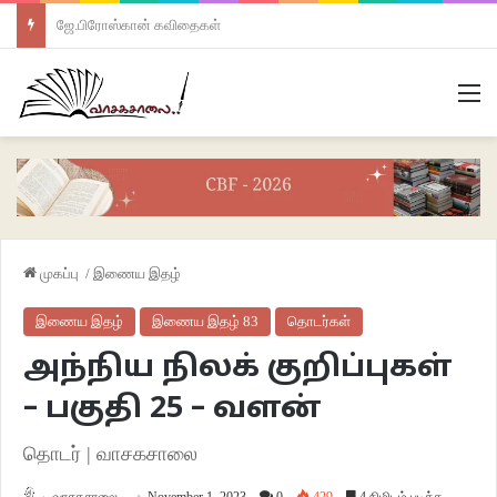
ஜே.பிரோஸ்கான் கவிதைகள்
M
முகப்பு
/
இணைய இதழ்
இணைய இதழ்
இணைய இதழ் 83
தொடர்கள்
அந்நிய நிலக் குறிப்புகள்
– பகுதி 25 – வளன்
தொடர் | வாசகசாலை