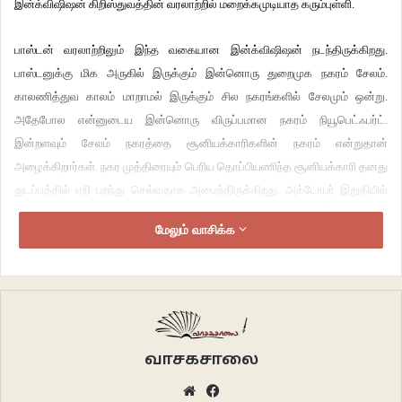
இன்க்விஷிஷன் கிறிஸ்துவத்தின் வரலாற்றில் மறைக்கமுடியாத கரும்புள்ளி.
பாஸ்டன் வரலாற்றிலும் இந்த வகையான இன்க்விஷிஷன் நடந்திருக்கிறது.
பாஸ்டனுக்கு மிக அருகில் இருக்கும் இன்னொரு துறைமுக நகரம் சேலம்.
காலணித்துவ காலம் மாறாமல் இருக்கும் சில நகரங்களில் சேலமும் ஒன்று.
அதேபோல என்னுடைய இன்னொரு விருப்பமான நகரம் நியூபெட்ஃபர்ட்.
இன்றளவும் சேலம் நகரத்தை சூனியக்காரிகளின் நகரம் என்றுதான்
அழைக்கிறார்கள். நகர முத்திரையும் பெரிய தொப்பியணிந்த சூனியக்காரி தனது
துடப்பத்தில் ஏறி பறந்து செல்வதாக அமைந்திருக்கிறது. அக்டோபர் இறுதியில்
நடக்கும் ஹேலோவீனை கொண்டாட மக்கள் பெரியளவில் இங்கு ஒன்று
மேலும் வாசிக்க
கூடுகிறார்கள்.
வாசகசாலை
Website
Facebook