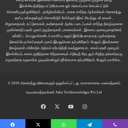
இலக்கியத்திற்கு மட்டுமேயான ஓர் அமைப்பாக செயல்பட்டுக்
நினைவிடத்திற்கு சென்றிருந்தேன். தூக்கிலடப்பட்டவர்களின் பெயர்கள்
கொண்டிருக்குகிறோம்.. தமிழிலக்கியம் , கலை சார்ந்த ஆக்கங்கள் அனைத்து
பொறிக்கப்பட்ட நினைவுகற்களை பார்க்கும் போது நம்மை அறியாமல் ஒரு பெரும்
தரப்பு மக்களுக்கும் கொண்டுச் சேர்க்கும் இலட்சியத்துடன் நாவல் ,
அமானுஷ்ய உணர்வுகள் ஏற்படுவதை தடுக்க முடியவில்லை. சாரா கூட்ஸ் என்ற
சிறுகதைகள், கட்டுரைகள், கவிதைகள் ஆகிய படைப்புகள் சார்ந்த நிகழ்வுகளை
பெண்ணை ஜூலை 29, 1692ல் சித்ரவதை செய்து கொண்டிருக்கிறார்கள். அவள்
முன்னெடுப்பதன் மூலம் குழந்தைகள் ,மாணவர்கள் , இளைய தலைமுறையினர்
உள்ளிட்ட பொதுமக்களிடம் வாசிப்பு எனும் இன்றியமையாத பழக்கத்தை
இறப்பதற்கு முன் நீதிபதிகளை நோக்கி, “நான் சூனியக்காரி என்றால்
நிலைப்பெற செய்வதன் மூலம் இயலுமென நம்புகிறோம். மேலும், இவர்களை
நீங்களெல்லாம் சூனியக்காரர்களே! என் உயிரை நீங்கள் பறித்துக் கொண்டால்
நிகழ்வுகள் பங்கேற்க ஆர்வம் ஏற்படுத்தி கலந்துரையாட வைப்பதன் மூலமும்
கடவுள் உங்களுக்கு ரத்தத்தை குடிக்க கொடுக்கட்டும்!” என்று சொல்லி
இலக்கியம், கலை குறித்தான சிந்தனையும் அறிவுத் தேடலும் சிறந்த நல்லதொரு
இறந்திருக்கிறாள். இப்படி எத்தனையோ பேரின் கதைகளை சொல்லலாம்.
சமூகத்தை உருவாக்க முடியுமென்றும் தீர்க்கமாக நம்புகிறோம்.
மேலும் வாசிக்க...
© 2019 அனைத்து உரிமைகளும் ஒதுக்கப்பட்டது.
வாசகசாலை
. வலைத்தளம்
வடிவமைத்தவர்கள்
Arka Techknowledges Pvt Ltd
Facebook
X
YouTube
Instagram