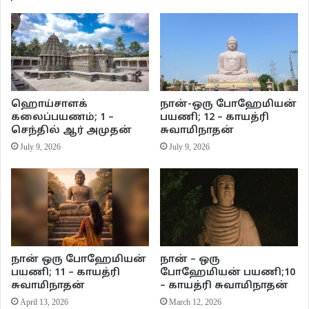
ஹொய்சாளக்
நான்-ஒரு போஹேமியன்
கலைப்பயணம்; 1 –
பயணி; 12 – காயத்ரி
செந்தில் ஆர் அமுதன்
சுவாமிநாதன்
July 9, 2026
July 9, 2026
அமெரிக்க தொல்குடிகளில் ஷாமன் என்று ஒருவர் இருப்பார். அவர்தான் இந்த
உலகத்திற்கும் மறு உலகத்திற்கும் பொதுவானவர் என்ற நம்பிக்கை இருந்து வந்தது.
நான் ஒரு போஹேமியன்
நான் – ஒரு
பல இனங்களில் ஷாமன்களுக்கு தொடக்கமும் முடிவும் இல்லை என்றும் அவர்கள்
பயணி; 11 – காயத்ரி
போஹேமியன் பயணி;10
பாலின வேறுபாடுகளுக்கு அப்பாற்பட்டவர் என்றும் நம்பப்பட்டது. ஷாமன்கள்
சுவாமிநாதன்
– காயத்ரி சுவாமிநாதன்
மருத்துவத்தில் தேர்ச்சிப் பெற்றிருந்தார்கள். மந்திரங்கள் ஓதி மக்களின்
April 13, 2026
March 12, 2026