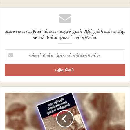
சரியென்றே உரைத்தாள்.
கிழித்து கிழித்து தைத்த துணியென
பெருத்த வயிறுடன்
நைந்த மனது..
வாசகசாலை பதிவேற்றங்களை உடனுக்குடன் அறிந்துக் கொள்ள கீழே
பெண்ணிற்கு
உங்கள் மின்னஞ்சலைப் பதிவு செய்க
தையல் என்பது காரணப்பெயர் தானோ?!
உங்கள்
மின்னஞ்சலைப்
உள்ளீடு
செய்க