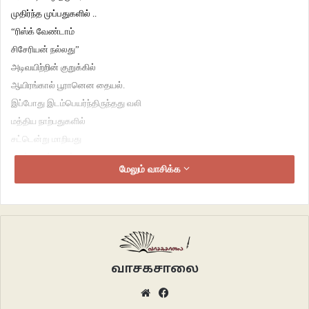
முதிர்ந்த முப்பதுகளில் ..
“ரிஸ்க் வேண்டாம்
சிசேரியன் நல்லது”
அடிவயிற்றின் குறுக்கில்
ஆயிரங்கால் பூரானென தையல்.
இப்போது இடம்பெயர்ந்திருந்தது வலி
மத்திய நாற்பதுகளில்
சட்டென்று மாறியது
ஹார்மோன்களின் வானிலை
மேலும் வாசிக்க
மாதம் மும்மாரி பொழிந்தது
மனசின் உதிரத்தோடு
உடம்பின் உதிரம்.
“இரண்டு குழந்தை பெத்தாச்சே
இனிமே எதுக்கு ?!
எடுத்திடலாம்.”
வாசகசாலை
ஒரு கருப்பையின் பயன் அவ்வளவேதானா
Website
Facebook
கேள்விகள் மனதிலிருக்க