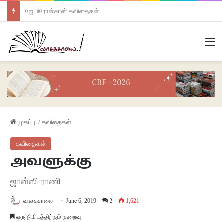
ஜே.பிரோஸ்கான் கவிதைகள்
M
முகப்பு
/
கவிதைகள்
கவிதைகள்
அவளுக்கு
ஜான்ஸி ராணி
வாசகசாலை
June 6, 2019
2
1,621
ஒரு நிமிடத்திற்கும் குறைவு