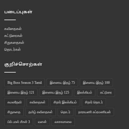
படைப்புகள்
கவிதைகள்
கட்டுரைகள்
சிறுகதைகள்
தொடர்கள்
குறிச்சொற்கள்
Big Boss Season 3 Tamil
இணைய இதழ் 75
இணைய இதழ் 100
இணைய இதழ் 121
இணைய இதழ் 125
இலக்கியம்
கட்டுரை
கமலதேவி
கவிதைகள்
சிறார் இலக்கியம்
சிறார் தொடர்
சிறுகதை
தமிழ் கவிதைகள்
தொடர்
நாராயணி சுப்ரமணியன்
பிக் பாஸ் சீசன் 3
வளன்
வாசகசாலை