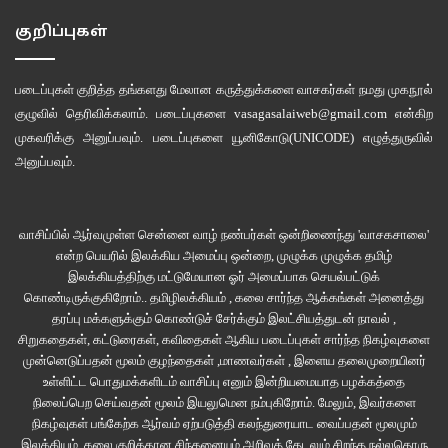
குறிப்புகள்
படைப்புகள் குறித்த தங்களது மேலான கருத்துக்களை வாசகர்கள் நமது
முகநூல்
குழுவில்
தெரிவிக்கலாம். படைப்புகளை
vasagasalaiweb@gmail.com
என்கிற
முகவரிக்கு அனுப்பவும். படைப்புகளை
யூனிகோடு(UNICODE)
எழுத்துருவில்
அனுப்பவும்.
வாசிப்பில் ஆர்வமுள்ள சென்னை வாழ் நண்பர்கள் ஒன்றிணைந்து 'வாசகசாலை'
என்ற பெயரில் இலக்கிய அமைப்பு ஒன்றை, முழுக்க முழுக்க தமிழ்
இலக்கியத்திற்கு மட்டுமேயான ஓர் அமைப்பாக செயல்பட்டுக்
கொண்டிருக்குகிறோம்.. தமிழிலக்கியம் , கலை சார்ந்த ஆக்கங்கள் அனைத்து
தரப்பு மக்களுக்கும் கொண்டுச் சேர்க்கும் இலட்சியத்துடன் நாவல் ,
சிறுகதைகள், கட்டுரைகள், கவிதைகள் ஆகிய படைப்புகள் சார்ந்த நிகழ்வுகளை
முன்னெடுப்பதன் மூலம் குழந்தைகள் ,மாணவர்கள் , இளைய தலைமுறையினர்
உள்ளிட்ட பொதுமக்களிடம் வாசிப்பு எனும் இன்றியமையாத பழக்கத்தை
நிலைப்பெற செய்வதன் மூலம் இயலுமென நம்புகிறோம். மேலும், இவர்களை
நிகழ்வுகள் பங்கேற்க ஆர்வம் ஏற்படுத்தி கலந்துரையாட வைப்பதன் மூலமும்
இலக்கியம், கலை குறித்தான சிந்தனையும் அறிவுத் தேடலும் சிறந்த நல்லதொரு