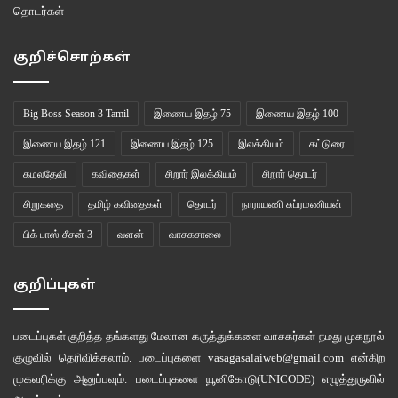
தொடர்கள்
” தங்கமுலாம் பூசப்பட்ட செயினுக்கு ஆசைப்பட்டுதான் யாரோ எடுத்திருக்க
வேண்டும். அது விலை மதிப்பில்லாதது என்று எடுத்தவருக்குத் தெரிந்திருக்க
குறிச்சொற்கள்
வாய்ப்பில்லை. அது அப்பாவின் ஆயுளின் கடைசி வரை ஒட்டிக்கொண்டு இருந்த
ஒரு அற்புதப் பொருள். முப்பது வருட காலம் அப்பாவுடன் பயணித்த ஒன்று.
அப்பாவின் காலம் அதன் சுழற்சியில்தானே இயங்கி இருக்கிறது… அத்தனை
Big Boss Season 3 Tamil
இணைய இதழ் 75
இணைய இதழ் 100
ஆண்டுகளும் அவரின் நாடித் துடிப்பும் அந்தக் கடிகாரத்தின் துடிப்பும் சேர்ந்தே
இணைய இதழ் 121
இணைய இதழ் 125
இலக்கியம்
கட்டுரை
இயக்கியிருக்கும் அல்லவா? அது அவரின் காலப் பெட்டகம். அதை நான்
அணிந்திருக்கும்போது அப்பாவே கையைப் பிடித்திருப்பது போல தோன்றும்.”
கமலதேவி
கவிதைகள்
சிறார் இலக்கியம்
சிறார் தொடர்
என்று அவர் கூறும்போது அவர் கண்களில் கண்ணீர் கசிந்தது. அவருடைய
சிறுகதை
தமிழ் கவிதைகள்
தொடர்
நாராயணி சுப்ரமணியன்
அப்பாவின் நினைவாக அவரிடம் இருப்பது அது மட்டும்தான். “எப்படியும் அதைத்
பிக் பாஸ் சீசன் 3
வளன்
வாசகசாலை
தேடிக் கொடுத்துவிடுங்கள்” என்று சித்தப்பாவிடம் உரிமையுடன் கூறினார்.
குறிப்புகள்
“இந்த வாட்ச் மட்டும் கிடைச்சா அவருக்கு எவளோ சந்தோசமா இருக்கும்? ”
படைப்புகள் குறித்த தங்களது மேலான கருத்துக்களை வாசகர்கள் நமது
முகநூல்
குழுவில்
தெரிவிக்கலாம். படைப்புகளை
vasagasalaiweb@gmail.com
என்கிற
முகவரிக்கு அனுப்பவும். படைப்புகளை
யூனிகோடு(UNICODE)
எழுத்துருவில்