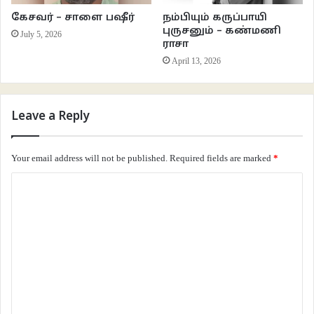
கேசவர் – சாளை பஷீர்
நம்பியும் கருப்பாயி
புருசனும் – கண்மணி
தொலைந்து போன நபர்களும் உலகின் ஏதோ ஒரு மூலையில் கிடைத்த இடத்தில்
July 5, 2026
ராசா
எங்கோ தங்கள் வாழ்க்கையை நகர்த்தியபடி இருக்கிறார்கள். அவர்களையும்
April 13, 2026
கண்டுபிடிக்க முடிந்தால் எவ்வளவு நன்றாக இருக்கும் என்றான் முரளி.
Leave a Reply
இதைக் கூறும்போது அவன் முகம் சொல்லொண்ணா துயரைத் தாங்கியிருந்தது.
Your email address will not be published.
Required fields are marked
*
C
o
“தொலைஞ்சு போனது எதுனாலும் கண்டுபிடிச்சுருவீங்களா” என்றபடியே திப்பு
m
அங்கே வந்தான்.
m
e
n
திப்பு எங்கள் தெருவில் தான் வசிக்கிறான். எங்களை விட இரண்டு வயது
t