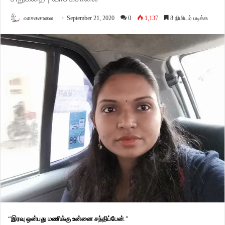
வாசகசாலை
September 21, 2020
0
1,137
8 நிமிடம் படிக்க
“
இரவு
ஒன்பது
மணிக்கு
உன்னை
சந்திப்பேன்
.”