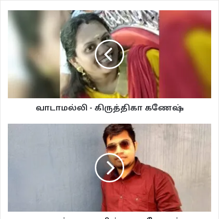
ஜேம்ஸ்பாண்ட் பிஜிஎம்மை மனதில் தெறிக்கவிட்டபடி உடனே நாங்கள் பிரபுவின்
வீட்டிற்குள் நுழைந்தோம். பிரபு மொத்தம் எட்டு ஆல்பங்களை எடுத்து எங்கள்
முன் வைத்தான். ஒரு ஆர்வக் கோளாறில் தேடித் தருவதாக அறிவித்தது தவறோ
என்பது போல நானும் முரளியும் பார்த்துக் கொண்டோம். கொடுத்த வாக்கை
நிறைவேற்ற ஆல்பம் ஆல்பமாகத் திறந்து ஒவ்வொரு போட்டோவின் பின்பக்கமும்
வாடாமல்லி - கிருத்திகா கணேஷ்
ஏதேனும் சொருகப்பட்டிருக்கிறதா என்று சோதித்தவாறே இருந்த நாங்கள்
ஐந்தாவது ஆல்பத்தின் ஆறாவது பக்கத்தில் ஆச்சியின் புகைப்படம் ஒரு
புகைப்பத்திற்குப் பின்னால் ஒளிந்துகொண்டிருந்ததை வெற்றிகரமாக
கண்டுபிடித்துவிட்டோம்.
“அம்மா ஆச்சி கெடச்சுட்டாங்கம்மா…” என்று பிரபு கத்தியதில் அவன் அம்மா
வேக வேகமாக வந்து அந்தப் புகைப்படத்தை வாங்கி நெஞ்சோடு