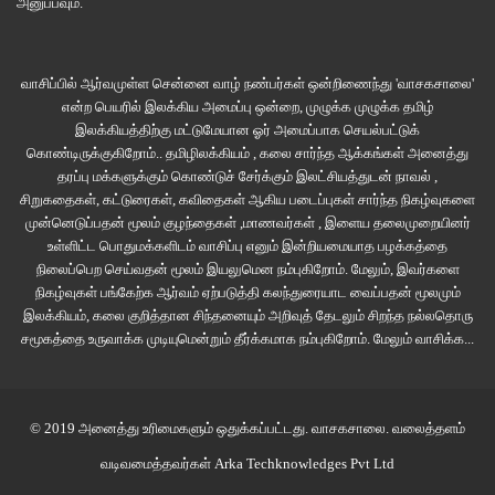
அனுப்பவும்.
இந்த கேசில் இணைந்து பணியாற்றி எப்படியாவது அந்த வாட்சை அவருக்கு
கண்டுபிடித்துத் தர வேண்டும் என்று முரளி மிகவும் ஆசைப்பட்டான். முரளியின்
வாசிப்பில் ஆர்வமுள்ள சென்னை வாழ் நண்பர்கள் ஒன்றிணைந்து 'வாசகசாலை'
இந்த ஆசையை நிறைவேற்றித் தர வேண்டும் என்று நான் மிகவும்
என்ற பெயரில் இலக்கிய அமைப்பு ஒன்றை, முழுக்க முழுக்க தமிழ்
ஆசைப்பட்டேன்.
இலக்கியத்திற்கு மட்டுமேயான ஓர் அமைப்பாக செயல்பட்டுக்
கொண்டிருக்குகிறோம்.. தமிழிலக்கியம் , கலை சார்ந்த ஆக்கங்கள் அனைத்து
தரப்பு மக்களுக்கும் கொண்டுச் சேர்க்கும் இலட்சியத்துடன் நாவல் ,
சிறுகதைகள், கட்டுரைகள், கவிதைகள் ஆகிய படைப்புகள் சார்ந்த நிகழ்வுகளை
முன்னெடுப்பதன் மூலம் குழந்தைகள் ,மாணவர்கள் , இளைய தலைமுறையினர்
அந்த நபர் சென்றவுடன், “நானும் முரளியும் இந்த கேசில் இணைந்து
உள்ளிட்ட பொதுமக்களிடம் வாசிப்பு எனும் இன்றியமையாத பழக்கத்தை
கொள்கிறோம்” என்றதற்கு சித்தப்பா மிகவும் சீரியசானார்.
நிலைப்பெற செய்வதன் மூலம் இயலுமென நம்புகிறோம். மேலும், இவர்களை
நிகழ்வுகள் பங்கேற்க ஆர்வம் ஏற்படுத்தி கலந்துரையாட வைப்பதன் மூலமும்
இலக்கியம், கலை குறித்தான சிந்தனையும் அறிவுத் தேடலும் சிறந்த நல்லதொரு
சமூகத்தை உருவாக்க முடியுமென்றும் தீர்க்கமாக நம்புகிறோம்.
மேலும் வாசிக்க...
“ஏதாவது உதவி தேவைப்பட்டால் அழைக்கிறேன் . அதற்கும் சில கடுமையான
சோதனைகள் இருக்கும் . அந்த டெஸ்டில் எல்லாம் பாஸ் செய்தால் மட்டுமே இது
© 2019 அனைத்து உரிமைகளும் ஒதுக்கப்பட்டது.
வாசகசாலை
. வலைத்தளம்
போன்ற கேஸ்களில் நீங்கள் பணியாற்ற முடியும்.” என்று கூறினார்.
வடிவமைத்தவர்கள்
Arka Techknowledges Pvt Ltd