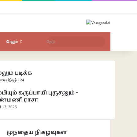
Facebook
X
YouTube
Instagram
புகுபதிகை
சீரற்ற பதிவுகள்
Sidebar
தேடு
மேலும்
லும் படிக்க
e
ய இதழ் 124
்பியும் கருப்பாயி புருசனும் –
ண்மணி ராசா
l 13, 2026
முந்தைய நிகழ்வுகள்