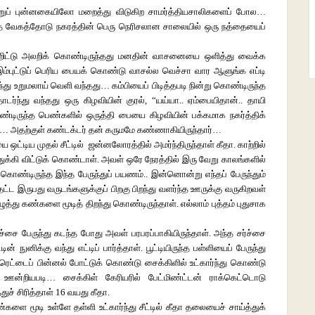
ற்றுப் புன்னகையிலோ மறைத்து விடுகிற சாமர்த்தியசாலிகளைப் போல…
ுந்தாத வேகத்தோடு நகரத்தின் பெரு நெரிசலான சாலையில் ஒரு நத்தையைப்
வீறிட்டு அலறிக் கொண்டிருந்தது மனதின் வாசனையை ஒளித்து வைக்க
 இம்புட்டுப் பெரிய பையக் கொண்டு வாசல்ல வெச்சா வார ஆளுங்க எப்டி
்து உறுமலாய் வெளி வந்தது… கம்பியைப் பிடித்தபடி நின்று கொண்டிருந்த
ந்து வந்தது ஒரு கிழவியின் குரல், “யய்யா.. ஏம்பையிதான்.. தாயி
்டிருந்த பெண்களில் ஒருத்தி பையை கிழவியின் பக்கமாக நகர்த்திக்
… அதற்குள் கண்டக்டர் தன் கருமமே கண்ணாகியிருந்தார்…
 ஒட்டிய முதல் சீட்டில் ஜன்னலோரத்தில் அமர்ந்திருந்தாள் கீதா. காற்றில்
ுக்கி விட்டுக் கொண்டாள். அவள் ஒரே நேரத்தில் இரு வேறு காலங்களில்
ொண்டிருந்த இந்த பேருந்துப் பயணம்.. இன்னொன்று எந்தப் பேருந்தும்
ட இருபது வருடங்களுக்குப் பிறகு பிறந்து வளர்ந்த ஊருக்கு வருகிறவள்
து கண்களை மூடித் திறந்து கொண்டிருந்தாள். எல்லாம் புத்தம் புதுசாக
்ச்சை பேருந்து கடந்த போது அவள் பரபரப்பாகியிருந்தாள். அந்த சர்ச்சை
ன் நுனிக்கு வந்து எட்டிப் பார்த்தாள். பூட்டியிருந்த பள்ளியைப் பேருந்து
 ரெட்டைப் பின்னல் போட்டுக் கொண்டு சைக்கிளில் உட்கார்ந்து கொண்டு
்றியபடி… சைக்கிள் கேரியரில் பேட்மிண்ட்டன் ராக்கெட்டொடு
ுச் சிரித்தாள் 16 வயது கீதா.
ளை மூடி உள்ளே தள்ளி உட்கார்ந்து சீட்டில் கீதா தலையைச் சாய்த்துக்