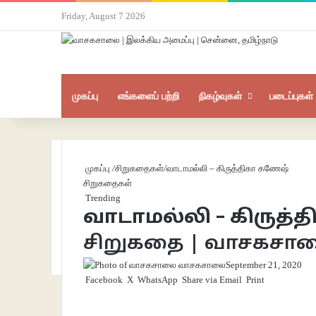
Friday, August 7 2026
முகப்பு
எங்களைப் பற்றி
நிகழ்வுகள்
படைப்புகள்
முகப்பு
/
சிறுகதைகள்
/
வாடாமல்லி – கிருத்திகா கணேஷ்
சிறுகதைகள்
Trending
வாடாமல்லி – கிருத
சிறுகதை | வாசகசா
வாசகசாலை
September 21, 2020
Facebook
X
WhatsApp
Share via Email
Print