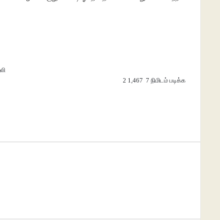
லி
2
1,467
7 நிமிடம் படிக்க