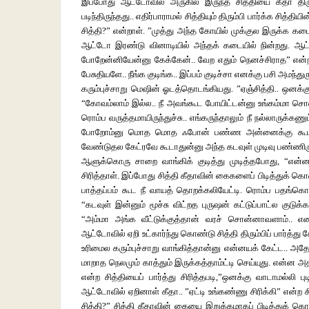
இப்போது ஆட்டோவில் அருகில் இருந்த சித்தியை கீதா திரு
படிந்திருந்தது.. எதிர்பாராமல் சித்தியும் திரும்பி பார்க்க சித
சித்தி?” என்றாள். ”முத்து அந்த கோயில் முக்குல இருக்க கடைல
ஆட்டோ இரண்டு வினாடியில் அந்தக் கடையில் நின்றது. ஆட்ட
போறேன்னியேன்னு கேக்கேன்.. வேற எதும் நெனச்சிராத” என்ற சி
பேசுதியளே.. நீங்க குடிங்க.. இப்பம் குடிச்சா எனக்கு பசி அமந்துர
கரும்புச்சாறு மெஷின் ஓடத்தொடங்கியது. ”ஏஞ்சித்தி.. ஒனக்க
“கோவம்லாம் இல்ல.. நீ அவங்கூட போயிட்டன்னு உங்கம்மா சொன
ரொம்ப வருத்தமாயிருந்துச்சு.. எங்கருந்தாலும் நீ நல்லாருக்க
போறோம்னு மொத மொத ஃபோன் பண்ண அன்னைக்கு கூட கோயி
வேண்டுதல கேட்ரவே கூடாதுன்னு அந்த கடவுள் முடிவு பண்ணி
ஆளுக்கொரு சாறை வாங்கிக் குடித்து முடித்தபோது, “என்ன 
சிரித்தாள். இப்போது சித்தி கீதாவின் கைகளைப் பிடித்துக் 
பாத்தப்பம் கூட நீ வாயத் தொறக்கலியேட்டி. ரொம்ப பதங்கொலய
“கடவுள் இன்னும் மூச்சு விட்றத புருஷன் கட்டுப்பாட்ல குடுக்
“அம்மா அங்க வீட்டுக்குத்தான் வரச் சொன்னாவளாம்.. எனக
ஆட்டோவில் ஏறி உட்கார்ந்து கொண்டு சித்தி திரும்பிப் பார்த்
உரிமைல கரும்புச்சாறு வாங்கித்தான்னு என்னயக் கேட்ட.. அதே
மாறாத நெலமும் காத்தும் இருக்கத்தாம்ட்டி செய்யுது. என்ன 
என்ற சித்தியைப் பார்த்து சிரித்தபடி,”ஒனக்கு வாடாமல்லி 
ஆட்டோவில் ஏறினாள் கீதா.. ”ஏட்டி உங்கண்ணு சிரிக்கி” என்ற 
சித்தி?” சித்தி கீதாவின் கையை இறுக்கமாகப் பிடித்துக் 