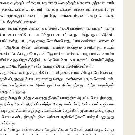
ை எடுத்துப் பார்த்த போது சித்தி அழைத்துக் கொண்டிருந்தாள். கால்
ல் தாண்டி வரேன்… ம்.. சரி” என்றபடி ஃபோன் காலை கட் செய்த போது
ீங்க எறங்கணும்” என்றார். ”நா இந்த ஊர்க்காரிதான் “என்று சொல்லத்
.. தேங்க்ஸ்” என்றாள்.
 ஆவலாகப் பார்த்துக் கொண்டு வந்தாள்.. ”டைனோசர்னா என்னட்டி?” என்று
ு மொட்டையாச்சி கேட்டாள். “அது யான மாரி பெருசா இருக்குமாம் ஆச்சி..
ுச்சாம்” என்று பாட்டிக்கு கதை சொன்னபோது, “ஏல கண்ணா…என்னயும்
சி.. “அதுவோ சின்ன புள்ளேளு.. உனக்கு கண்ணும் தெரியாது.. கடயும்
காக சிபாரிசு செய்து கீதா தான் அனுமதி வாங்கினாள்.. மறுநாள் காலையில்
ல் வந்த பிறகு சித்தியிடம், “ஏ வேலம்மா.. உம்புருசன்ட்ட சொல்லி அந்த
ுத மாரியே இருக்கு.” என்ற போது எல்லோரும் சிரித்தார்கள்..
தாவுக்கு திக்கென்றிருந்தது. தியேட்டர் இருந்ததற்கான அறிகுறியே இல்லை..
ிற்குள் விழுந்தது போல பாரமானது மனது.. கண்களை மூடிக் கொண்டாள்.
்ற வெற்றுச்சாலை அவள் முன்னே நீண்டிருந்தது.. அந்த ஊருக்கும்
ந்தது அவளுக்கு.
த போது பேருந்து வளைந்து திரும்பி பாலத்தின் அடியில் போய் நின்றது..
ந்து நின்று அவள் திரும்பிப் பார்த்த போது கண்டக்டர் பின் வாசல் வழியாக
ியடித்துக் கொண்டிருந்தது.. கண்டக்டர் பேருந்தின் முன்வாசலுக்கு வந்து
போய் வண்டி நிக்கும். நீங்க அங்கன எறங்கிகிடுங்க” என்ற போது இது
ன்றியது.
ப் போய் நின்றது. தன் பையை எடுத்துக் கொண்டு அவள் படியிறங்கும் போது