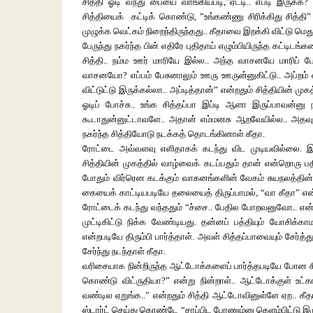
சித்தி ஓடி வந்து பையை வாங்கியபடி,”ஏட்டி.. எப்டி இருக்க?
சித்தியைக் கட்டிக் கொண்டு, ”உங்கண்ணு சிரிக்கிது சித்தி” 
முழுக்க வெட்கம் நிறைந்திருந்தது.. கீதாவை இறக்கி விட்டு மெதுவ
பேருந்து நகர்ந்த பின் எதிரே புதிதாய் எழும்பியிருந்த கட்டிடங்
சித்தி.. நம்ம ஊர் மாரியே இல்ல.. அந்த வாசனயே மாரிப் போ
வாசனயோ? எப்பம் பேசுனாலும் ஊரு ஊருன்னுகிட்டு.. அப்றம் 
விட்டுட்டு இருக்கல்லா.. அப்டித்தான்” என்றதும் சித்தியின் மு
ஓடிப் போச்சு.. உங்க சித்தப்பா இப்டி ஆளா இருப்பாவன
கூடாதுன்னுட்டாவளே.. அதான் எம்மனசு ஆறவேயில்ல.. அதவுட
நகர்ந்த சித்தியோடு நடக்கத் தொடங்கினாள் கீதா.
ரோட்டை அவ்வளவு எளிதாகக் கடந்து விட முடியவில்லை. இடத
சித்தியின் முகத்தில் வாழ்வைக் கடப்பதும் தான் என்றொரு ப
போதும் விர்ரென கடக்கும் வாகனங்களின் வேகம் சுயநலத்தின்
கையைக் காட்டியபடியே தலையைத் திருப்பாமல், “வா கீதா” என
ரோட்டைக் கடந்து வந்ததும் “ச்சை.. பேதில போறவனுவோ.. என
முட்டிகிட்டு நிக்க வேண்டியது. தன்னப் பத்தியும் யோசிக
என்றபடியே திரும்பி பார்த்தாள். அவள் சித்தப்பாவையும் சேர்
சேர்ந்து நடந்தாள் கீதா.
வரிசையாக நின்றிருந்த ஆட்டோக்களைப் பார்த்தபடியே போன சித்
கொண்டு விட்ருதியா?” என்று நின்றாள்.. ஆட்டோக்குள் உட்கார
வண்டில ஏறுங்க..” என்றதும் சித்தி ஆட்டோவினுள்ளே ஏற.. கீ
ஸ்டார்ட் செய்து கொண்டே “சாப்பிட போணும்னு கெளம்பிட்டு இரு