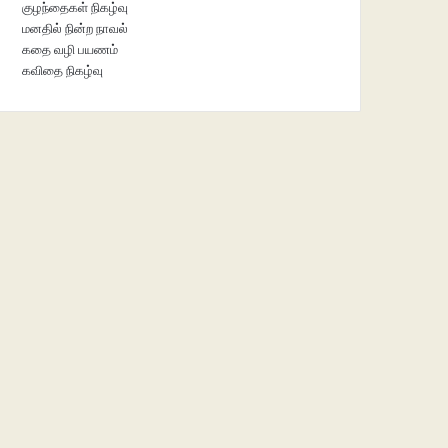
குழந்தைகள் நிகழ்வு
மனதில் நின்ற நாவல்
கதை வழி பயணம்
கவிதை நிகழ்வு