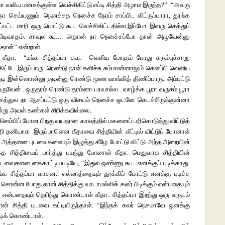
ளோ வலிய மனசுக்குள்ள வெச்சிகிட்டு எப்டி சித்தி அழாம இருந்த?” “அவரு
ெய்யணும். நெனச்சத நெனச்ச நேரம் சாப்பிட விட்ருப்பாரா, தூங்க
ப்பட்ட மாரி ஒரு பொட்டு கூட வெச்சிகிட்டதில்ல.இப்போ இவரு செத்துப்
ிவாதம். சாவுல கூட.. அதான் நா நெனச்சப்போ தான் அழுவேன்னு
தான்” என்றாள்.
ாள் கீதா. “உங்க சித்தப்பா கூட வெளிய போகும் போது கரும்புச்சாறு
ிட்டே இருப்பாரு. ரெண்டு நாள் களிச்சு சும்மான்னாலும் கெளப்பி வெளிய
குடி இன்னொன்னு குடின்னு ரெண்டு மூண வாங்கித் திணிப்பாரு.. அம்புட்டு
வருவேன்.. ஒருதரம் ரெண்டு தரம்னா பரவால்ல.. வாழ்க்க பூரா வருசம் பூரா
ுசத்துல நா ஆசப்பட்டு ஒரு விசயம் நெனச்ச ஒடனே கெடச்சிருக்குன்னா
ன்று அவள் கண்கள் சிரிக்கவில்லை.
 கிளம்பிப் போன பிறகு வயதான காலத்தில் மகனைப் பறிகொடுத்து விட்டுத்
தி தனியாக இருப்பாளென கீதாவை சித்தியின் வீட்டில் விட்டுப் போனாள்
ந்த அத்தனை புடவைகளையும் இழுத்து கீழே போட்டு விட்டு அந்த அறையின்
்த சித்தியைப் பார்த்து பயந்து போனாள் கீதா. மெதுவாக சித்தியின்
் புடவைகளை கைகாட்டியபடியே, “இதுல ஒண்ணு கூட எனக்குப் புடிக்காது.
க சித்தப்பா வாசன.. எல்லாத்தையும் தூக்கிப் போட்டு எனக்கு புடிச்ச
 சொன்ன போது தான் சித்திக்கு வாடாமல்லிக் கலர் பிடிக்கும் என்பதையும்
ன்பதையும் தெரிந்து கொண்டாள் கீதா.. சித்தப்பா இறந்து ஒரு வருடம்
ன் சித்தி புடவை கட்டியிருந்தாள். “இந்தக் கலர் நெசமாவே ஒனக்கு
்டிக் கொண்டாள்..