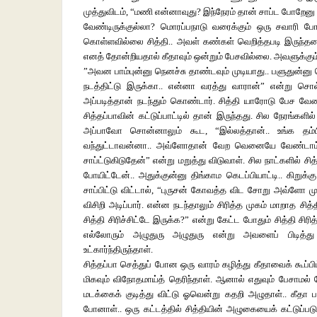
முத்துவிடம், “மணி என்னாவுது? இந்நேரம் தான் சாப்ட போறேனு
வேண்டிருக்குல்லா? மொரப்பநாடு வரைக்கும் ஒரு சவாரி போயி
கொள்ளவில்லை சித்தி.. அவள் கண்கள் வெறித்தபடி இருந்தன.
எனத் தோன்றியதால் கீதாவும் ஒன்றும் பேசவில்லை. அவளுக்கும்
”அவன பாம்புன்னு நெனச்சு தாண்டவும் முடியாது.. பளுதுன்னு நென
நடத்திட்டு இருக்கா.. என்னா வரத்து வாரான்” என்று சொல்
அப்படித்தான் நடந்தும் கொண்டார். சித்தி யாரோடு பேச வே
சித்தப்பாவின் கட்டுப்பாட்டில் தான் இருந்தது. சில நேரங்கள
அப்பாவோ சொன்னாலும் கூட, “இல்லத்தான்.. உங்க தம்பி
வந்துட்டாவன்னா.. அவ்ளோதான் வேற வெனையே வேண்டாம்.. 
சாப்ட்டுகிடுதேன்” என்று மறுத்து விடுவாள். சில நாட்களில் ச
போயிட்டேன்.. அதுக்குன்னு திங்காம கெடப்பியாட்டி.. கிறுக
சாப்பிட்டு விட்டால், “புருசன் கோவத்த விட சோறு அவ்ளோ ம
விசிறி அடிப்பார். என்ன நடந்தாலும் சிரித்த முகம் மாறாத சித
சித்தி சிரிச்சிட்டே இருக்க?” என்று கேட்ட போதும் சித்தி 
எல்லோரும் அழுதுரு அழுதுரு என்று அவளைப் பிடித்து 
உட்கார்ந்திருந்தாள்.
சித்தப்பா செத்துப் போன ஒரு வாரம் கழித்து கீதாவைக் கூப்பிட்
மிகவும் விநோதமாய்த் தெரிந்தாள். ஆனால் எதுவும் பேசாமல்
மடக்கைக் குடித்து விட்டு ஓவென்று கதறி அழுதாள்.. கீதா பத
போனாள்.. ஒரு கட்டத்தில் சித்தியின் அழுகையைக் கட்டுப்படுத