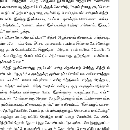
ம்பிப் பார்த்தாள்.. அதே வெறுமை இப்போதும் சித்தியின் கண்களில்
்தியின் கைகளை அழுத்தமாய்ப் பிடித்துக் கொண்டு, “கரும்புச்சாறு குடிப்போமா
 நிப்பாட்டுதியா? ஒரு சாறு குடிச்சிட்டு போயிருவோம்“ என்றாள் சித்தி..
ோவில் இருந்து இறங்கியபடி, “யய்யா.. ஒனக்கும் சொல்லவா.. சாப்புட
த்தியிடம், “யக்கா.. உங்கள இன்னைக்கு நேத்தா பாக்கோம்.. இப்புடிப்
ும்” என்றான் முத்து.
ு எம்மேல கோவமே வர்லியா?” சித்தி அழுத்தமாய் கீதாவைப் பார்த்தபடி,
்னப்போ.. நம்ம மேல இந்தப் புள்ளைக்கி நம்பிக்க இல்லாம போச்சேன்னு
ணும்னு தான் வேண்டிகிட்டே இருந்தேன்.. அத்தன நாள் களிச்சு நீ வெளிநாடு
லுக்கு போய் உம்பேர்ல அர்ச்சனைக்கு குடுத்தேன்.. என்னோட
ருக்கான் போல.”
சித்தி இன்னொன்னு குடியேன்” என்ற கீதாவோடு சேர்ந்து சித்தியும்
கொண்டாள்.. “ஒரு 5,6 வருசத்துக்கு முன்ன நம்ம செல்வி மவ கலியாணத்துல
 வெச்சிட்டானோ எம்புள்ளய..” என்ற சித்தியைப் பார்த்து சிரித்தபடி,
கல சித்தி” என்றாள்.. சித்தி ”ஹூம்” என்றபடி ஒரு பெருமூச்செறிந்தாள்.
்கு சித்திய பாக்கணும் போல இருக்குன்னு வந்துட்டியாமே.. ஏன்?”
து கேட்டாள் “அன்னைக்கு அத்தன பேரு இருந்தாலும் எந்த நம்பிக்கைல எந்த
 நம்பிக்கைலயும் உரிமைலயும் தான்.” என்ற கீதாவிடம் ”இன்னமும் வாசன
அத தெரிஞ்சிக்கிடுத யோகம் தான் எல்லாத்துக்கும் கெடைக்க மாட்டேங்கு”
புடிக்கும்னு எனக்கு மட்டும் தெரிஞ்ச மாரி” என்று சொல்லிக் கொண்டே
சித்தியின் தோள் மீது சாய்ந்து கொண்டாள்.. “நா ஒங்கூடவே இருந்துரட்டா
கொண்டாள். ஆட்டோ குலுங்கியபடி ஓடத் தொடங்கிய போது வீசிய காற்றின்