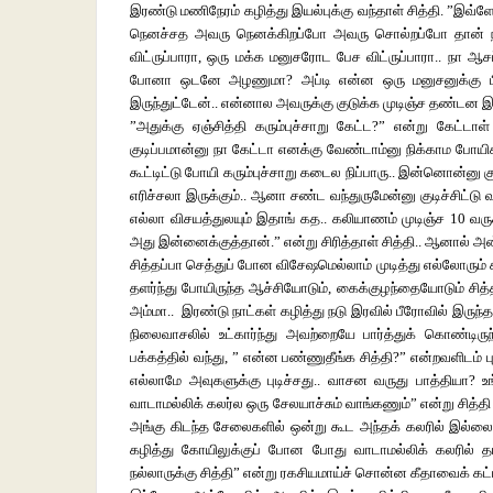
இரண்டு மணிநேரம் கழித்து இயல்புக்கு வந்தாள் சித்தி. ”இவ்
நெனச்சத அவரு நெனக்கிறப்போ அவரு சொல்றப்போ தான் நா ச
விட்ருப்பாரா, ஒரு மக்க மனுசரோட பேச விட்ருப்பாரா.. நா ஆச
போனா ஒடனே அழணுமா? அப்டி என்ன ஒரு மனுசனுக்கு பிட
இருந்துட்டேன்.. என்னால அவருக்கு குடுக்க முடிஞ்ச தண்டன இ
”அதுக்கு ஏஞ்சித்தி கரும்புச்சாறு கேட்ட?” என்று கேட்ட
குடிப்பமான்னு நா கேட்டா எனக்கு வேண்டாம்னு நிக்காம போயிக
கூட்டிட்டு போயி கரும்புச்சாறு கடைல நிப்பாரு.. இன்னொன்னு 
எரிச்சலா இருக்கும்.. ஆனா சண்ட வந்துருமேன்னு குடிச்சிட்டு 
எல்லா விசயத்துலயும் இதாங் கத.. கலியாணம் முடிஞ்ச 10 வர
அது இன்னைக்குத்தான்.” என்று சிரித்தாள் சித்தி.. ஆனால் அ
சித்தப்பா செத்துப் போன விசேஷமெல்லாம் முடித்து எல்லோரும்
தளர்ந்து போயிருந்த ஆச்சியோடும், கைக்குழந்தையோடும் சித்
அம்மா.. இரண்டு நாட்கள் கழித்து நடு இரவில் பீரோவில் இரு
நிலைவாசலில் உட்கார்ந்து அவற்றையே பார்த்துக் கொண்டிருந
பக்கத்தில் வந்து, ” என்ன பண்ணுதீங்க சித்தி?” என்றவளிடம
எல்லாமே அவுகளுக்கு புடிச்சது.. வாசன வருது பாத்தியா? உங்
வாடாமல்லிக் கலர்ல ஒரு சேலயாச்சும் வாங்கணும்” என்று சித்தி
அங்கு கிடந்த சேலைகளில் ஒன்று கூட அந்தக் கலரில் இல்லை எ
கழித்து கோயிலுக்குப் போன போது வாடாமல்லிக் கலரில் தா
நல்லாருக்கு சித்தி” என்று ரகசியமாய்ச் சொன்ன கீதாவைக் கட