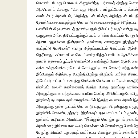
கொண்ட போது மொபைல் சிணுங்கிற்று. பர்ஸைத் திறந்து மொபைல
அட்டெண்ட் செய்து, ”சொல்லு சித்தி… வந்துட்டேன்… ஸ்கூ
கண்டக்டர் அவளிடம், ”அடுத்த ஸ்டாப்க்கு அடுத்த ஸ்டாப் ந
தோன்றியதை மறைத்துக் கொண்டு தலையசைத்துச் சிரித்தபடி, “ம்
பள்ளியின் கிரவுண்டைத் தாண்டியதும் தியேட்டர் வரும் என்று
ஒருமுறை அந்த தியேட்டருக்குப் படம் பார்க்க கிளம்பும் போத
ஆனா மனுசங்கள தின்ருமாம்.. முன்னாடி காலத்துல இருந்த
கூட்டிட்டு போயேன்” என்று சித்தப்பாவிடம் கேட்டாள் ஆச்
தெரியாது.. சும்மா வீட்ல கெட” என்ற சித்தப்பாவிடம் ஆச்சிக்
தகரக் கதவைப் பூட்டிக் கொண்டு வெளிக்குப் போன ஆச்சி வெளியி
கக்கூசுக்கு மேக்கூர போடச் சொல்லுட்டி.. டைனோசர் வந்து கவ்வ
இப்போதும் சிரித்தபடி பேருந்திலிருந்து திரும்பிப் பார்த்த கீ
தியேட்டர் கட்டிடம் உடைந்து செங்கல் செங்கலாய் அவள் மனத
மீண்டும் அவள் கண்களைத் திறந்த போது நவாப்பழ மரங்களற
அவளுக்குமான பந்தங்களை யாரோ வெட்டி வீசிவிட்டாற் போலிரு
இறங்கத் தயாராக தன் காலுக்கடியில் இருந்த பையை அவள் இழுத்
அவளுக்கு மூச்சு முட்டிக் கொண்டு வந்தது.. சீட்டிலிருந்து எழு
இறங்கிக் கொண்டிருந்தார். இறங்கவும் ஏறவுமாய் கூட்டம் முண்ட
ஜன்னல் வழியாக அவளிடம், “இன்னும் கொஞ்ச தூரம் தள்ளிப் 
அவள் ஊர் இல்லை என அவர் சொல்லாமல் சொன்னது போல் தோ
பேருந்து கிளம்பி மறுபடியும் ஊர்ந்தபடி கொஞ்ச தூரம் தள்ளி