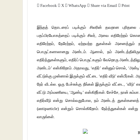
Facebook
X
WhatsApp
Share via Email
Print
இந்தத் தொடரைப் படிக்கும் சிலரின் தவறான புரிதலை சற
பதப்பிரயோகத்தைப் படிக்கும் சிலர், அவை எதிரேற்றம் கொண
எதிரேற்றம், நேரேற்றம், ஏற்றமற்ற துகள்கள் அனைத்தும்
பொருட்களாலானது அண்டம். ஆனால், நம் அண்டத்திலிருக்க
எதிர்த்துகள்களும், எதிர்ப் பொருட்களும் வேறொரு அண்டத்தில
அண்டம்’ என்கிறோம். அதாவது, ‘எதிர்’ என்னும் சொல், ‘அன்டி
வீட்டுக்கு முன்னால் இருக்கும் வீட்டை ‘எதிர் வீடு’ என்பீர்கள்
நேர் வீடல்ல. ஒரு பேச்சுக்கு நீங்கள் இருக்கும் வீட்டை, ‘வீடு
வீட்டு அம்மணியை, ‘ஆண்டி’ என்கிறீர்கள். சேச்சே, நான் சும்மா.
எதிர்வீடு என்று சொல்வதுபோல, நம் அண்டத் துகள்களைத் ‘து
(antiparticle) என்றும் சொல்கிறோம். நேர்த்துகள்கள் எ
வாருங்கள்.