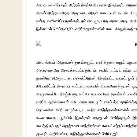
அவை வெளிப்படும் ஆற்றல் மிகப்பெரியதாக இருக்கும். காரண
அதன் ஆற்றலாகிறது. அதாவது, அதன் எடையுடன் கூடவே 17 
என்று எண்ணிப் பாருங்கள். நம்பவே முடியாத அளவு அது. 
இல்லாமல் செய்துவிடும். எதிர்த்துகள்களின் எடை மேலும் அதிகர
பிக்பாங்கின் ஆற்றலால் துகள்களும், எதிர்த்துகள்களும் உ
அதற்கெனவே அமைக்கப்பட்டதுதான், சுவிஸ் நாட்டில் உள்ள ‘மா
துகள்மோதியினூடாக, எலெக்ட்ரோன் நீக்கப்பட்ட ஹைட்ரஜன் 
கிலோமீட்டர் நீளமான வட்டப்பாதையில் மிகைவேகத்துடன் ஓ
பெருவெடிப்பே நிகழ்கிறது. அப்போது பலவிதத் துகள்கள் வெளிப
எதிர்த் துகள்களைச் சமீப காலமாக நாம் கைப்பற்ற ஆரம்பி
நொடிகளே உயிர் வாழக்கூடிய அந்த எதிர்த்துகள்களைக் கை
கடினமானது. பூமியில் இருக்கும் எதனுடன் சேர்ந்தாலும் 
வைத்திருப்பது? அதற்கான பாத்திரங்கள் எவை? எந்தப் பாத்திர
முடியும். அதில் எப்படி எதிர்த்துகள்களைச் சேர்ப்பது?