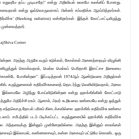
தான் எதுவுமே தப்ப முடியாதே!’ என்று அறிவியல் உலகமே கலங்கிப் போனது.
ைதான் என்று ஒவ்வொருவராகப் பின்னர் சம்மதிக்க ஆரம்பித்தார்கள்.
ீச்சு’ (Hawking radiation) என்கிறார்கள். இந்தக் கோட்பாட்டிலிருந்து
் முன்வைத்தார்.
ன்றன. அதற்கு அருகே வரும் உடுக்கள், கோள்கள் அனைத்தையும் விழுங்கி
ளிழுத்துக் கொள்வதால், மெல்ல மெல்லப் பெரிதாகி இராட்சச நிலையை
்கொண்டே போகின்றன”. இப்படித்தான் 1974ஆம் ஆண்டுவரை அறிஞர்கள்
்கிங். கருந்துளைகள் கதிர்வீச்சுகளைத் தொடர்ந்து வெளிவிடுவதால், அவை
ை இல்லாமலே அழிந்து போய்விடுகின்றன என்று ஹாக்கிங்கின் கோட்பாடு
த்துமே அதிர்ச்சி ரகம். ஆனால், அவர் கூறியவை உண்மையே என்று ஒத்துக்
 எந்தவொரு நோபல் பரிசும் கிடைக்கவில்லை. ஹாக்கிங் கதிர்வீச்சு உண்மை
லாம். சமீபத்தில் படம் பிடிக்கப்பட்ட கருந்துளையில் ஹாக்கிங் கதிர்வீச்சு
லை. அந்தளவுக்கு இன்னும் முன்னேறவில்லை. அதற்கு இன்னும் காலங்கள்
 அசைவும் இல்லாமல், கண்ணசைவும், கன்ன அசைவும் மட்டுமே கொண்ட ஒரு