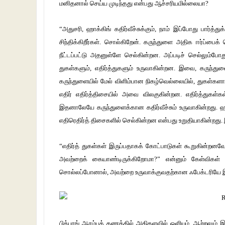
மனிதனால் செய்ய முடிந்தது என்பது ஆச்சரியமில்லையா?
“அதுசரி, ஹாக்கிங் கதிர்வீச்சுக்கும், நாம் இப்போது பார்த்
சிந்திக்கிறீர்கள். சொல்கிறேன். கருந்துளை அதிக ஈர்ப்பைக
நீட்டப்பட்டு அதனுள்ளே செல்கின்றன. அப்படிச் செல்லும்
துகள்களும், எதிர்த்துகளும் உருவாகின்றன. இவை, கருந்த
கருந்துளையில் மேல் விளிம்பான நிகழ்வெல்லையில், துகள்களாக
எதிர் எதிர்த்திசையில் அவை விலகுகின்றன. எதிர்த்துகள்கள
இதனாலேயே கருந்துளைக்கான கதிர்வீச்சும் உருவாகின்றது. ஹாக்
எதிரெதிர்த் திசைகளில் செல்கின்றன என்பது உறுதியாகின்றது.
“எதிர்த் துகள்கள் இருப்பதாகக் கோட்பாடுகள் கூறுகின்றன
அவற்றைக் கையாண்டிருக்கிறோமா?” என்னும் கேள்விகள் இ
சொல்லப்போனால், அவற்றை உருவாக்குவதற்கான ஃபேக்டரியே இரு
பிக்பாங் ஆரம்பக் கணத்தில் அதிகளவில் ஒளியும், ஆற்றலும் இ