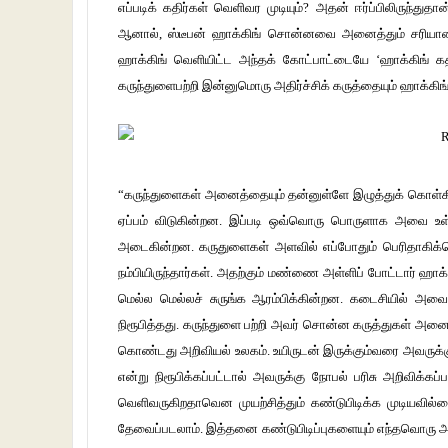
எப்படிக் கதிர்கள் வெளிவர முடியும்? அதன் ஈர்ப்பிலிருந்து
ஆனால், ஸ்டீபன் ஹாக்கிங் சொன்னவை அனைத்தும் சரியானவ
ஹாக்கிங் வெளியிட்ட அந்தக் கோட்பாட்டையே ‘ஹாக்கிங் கதிர்வ
கருந்துளைபற்றி இன்னுமொரு அதிர்ச்சிக் கருத்தையும் ஹாக்கிங
“கருந்துளைகள் அனைத்தையும் தன்னுள்ளே இழுத்துக் கொள்கி
ஏப்பம் விடுகின்றன. இப்படி ஒவ்வொரு பொருளாக அவை உள்
அடைகின்றன. கருதுளைகள் அளவில் எப்போதும் பெரிதாகிக
நம்பியிருந்தார்கள். அதற்கும் மண்ணை அள்ளிப் போட்டார் ஹாக
மெல்ல மெல்லச் சுருங்க ஆரம்பிக்கின்றன. கடைசியில் அவ
நிரூபித்தது. கருந்துளை பற்றி அவர் சொன்ன கருத்துகள் அனை
கொண்டது அறிவியல் உலகம். உயிருடன் இருக்கும்வரை அவருக்கு
என்று நிரூபிக்கப்பட்டால் அவருக்கு நோபல் பரிசு அறிவிக்கப்பட
வெளிவருகிறதாவென முயற்சித்தும் கண்டுபிடிக்க முடியவில்
தேவைப்படலாம். இத்தனை கண்டுபிடிப்புகளையும் எந்தவொரு