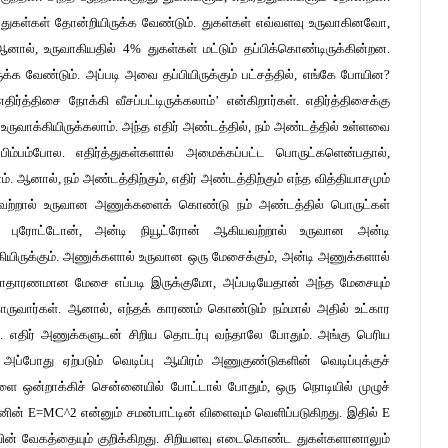
ே துகள்கள் தோன்றியிருக்க வேண்டும். துகள்கள் எவ்வளவு உருவாகினவோ,
ஆனால், உருவாகியதில் 4% துகள்கள் மட்டும் தப்பிக்கொண்டிருக்கின்றன.
்க வேண்டும். அப்படி அவை தப்பியிருக்கும் பட்சத்தில், எங்கே போயின?
ிர்த்திசை நோக்கி வீசப்பட்டிருக்கலாம்’ என்கிறார்கள். எதிர்த்திசைக்கு
 உருவாக்கியிருக்கலாம். அந்த எதிர் அண்டத்தில், நம் அண்டத்தில் உள்ளவை
்பம்போல. எதிர்த்துகள்களால் அமைக்கப்பட்ட பொருட்களென்பதால்,
னால், நம் அண்டத்திற்கும், எதிர் அண்டத்திற்கும் எந்த வித்தியாசமும்
ியவற்றால் உருவான அணுக்களைக் கொண்டு நம் அண்டத்தில் பொருட்கள்
டி புரோட்டோன், அன்டி நியூட்ரோன் ஆகியவற்றால் உருவான அன்டி
யிருக்கும். அணுக்களால் உருவான ஒரு மேசைக்கும், அன்டி அணுக்களால்
 சாதாரணமான மேசை எப்படி இருக்குமோ, அப்படியேதான் அந்த மேசையும்
காருவார்கள். ஆனால், எந்தக் காரணம் கொண்டும் நம்மால் அதில் உட்கார
். எதிர் அணுக்களுடன் சிறிய தொடர்பு வந்தாலே போதும். அங்கு பெரிய
அப்போது ஏற்படும் வெடிப்பு ஆயிரம் அணுகுண்டுகளின் வெடிப்புக்குச்
ளை ஒன்றாக்கிச் சென்னையில் போட்டால் போதும், ஒரு நொடியில் முழுச்
ின் E=MC^2 என்னும் சமன்பாட்டின் விளைவும் வெளிப்படுகிறது. இதில் E
யின் வேகத்தையும் குறிக்கிறது. சிறியளவு எடைகொண்ட துகள்களானாலும்