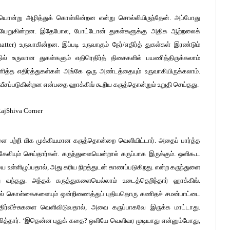
ையொன்று அழித்துக் கொள்கின்றன என்று சொல்லியிருந்தேன். அப்போது
ளியேறுகின்றன. இதேபோல, போட்டோன் துகள்களுக்கு அதிக ஆற்றலைக்
matter) உருவாகின்றன. இப்படி உருவாகும் நேர்/எதிர்த் துகள்கள் இரண்டும்
ில் உருவான துகள்களும் எதிரெதிர்த் திசைகளில் பயணித்திருக்கலாம்
ணித்த எதிர்த்துகள்கள் அங்கே ஒரு அண்டத்தையும் உருவாகியிருக்கலாம்.
் வீசப்படுகின்றன என்பதை ஹாக்கிங் கூறிய கருத்தொன்றும் உறுதி செய்தது.
ை பற்றி மிக முக்கியமான கருத்தொன்றை வெளியிட்டார். அதைப் பார்த்த
 கேலியும் செய்தார்கள். கருந்துளையென்றால் கருப்பாக இருக்கும். ஒளிகூட
ியை உள்ளிழுப்பதால், அது கரிய நிறத்துடன் காணப்படுகிறது. என்ற கருந்துளை
 வந்தது. அந்தக் கருத்துகளையெல்லாம் உடைத்தெறிந்தார் ஹாக்கிங்.
ியல் கொள்கைகளையும் ஒன்றிணைத்துப் புதியதொரு கணிதச் சமன்பாட்டை
 கதிர்வீச்சுகளை வெளிவிடுவதால், அவை கருப்பாகவே இருக்க மாட்டாது.
ிவித்தார். ‘இதென்ன புதுக் கதை? ஒளியே வெளிவர முடியாது என்னும்போது,