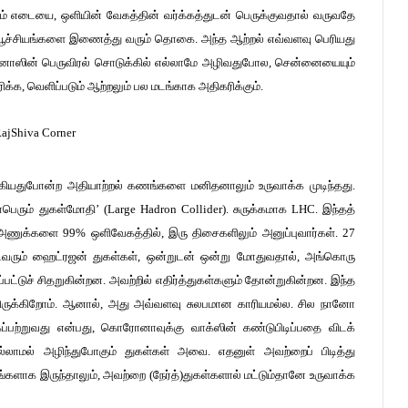
ம் எடையை, ஒளியின் வேகத்தின் வர்க்கத்துடன் பெருக்குவதால் வருவதே
பூச்சியங்களை இணைத்து வரும் தொகை. அந்த ஆற்றல் எவ்வளவு பெரியது
தானோஸின் பெருவிரல் சொடுக்கில் எல்லாமே அழிவதுபோல, சென்னையையும்
ிக்க, வெளிப்படும் ஆற்றலும் பல மடங்காக அதிகரிக்கும்.
ருவாகியதுபோன்ற அதியாற்றல் கணங்களை மனிதனாலும் உருவாக்க முடிந்தது.
பெரும் துகள்மோதி’ (Large Hadron Collider). சுருக்கமாக LHC. இந்தத்
அணுக்களை 99% ஒளிவேகத்தில், இரு திசைகளிலும் அனுப்புவார்கள். 27
டிவரும் ஹைட்ரஜன் துகள்கள், ஒன்றுடன் ஒன்று மோதுவதால், அங்கொரு
்பட்டுச் சிதறுகின்றன. அவற்றில் எதிர்த்துகள்களும் தோன்றுகின்றன. இந்த
த்திருக்கிறோம். ஆனால், அது அவ்வளவு சுலபமான காரியமல்ல. சில நானோ
ப்பற்றுவது என்பது, கொரோனாவுக்கு வாக்ஸின் கண்டுபிடிப்பதை விடக்
இல்லாமல் அழிந்துபோகும் துகள்கள் அவை. எதனுள் அவற்றைப் பிடித்து
ங்களாக இருந்தாலும், அவற்றை (நேர்த்)துகள்களால் மட்டும்தானே உருவாக்க