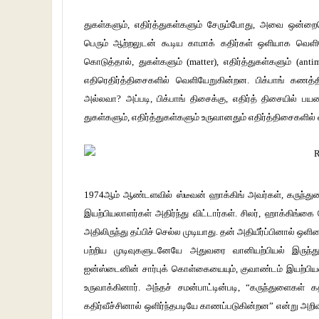
துகள்களும், எதிர்த்துகள்களும் சேரும்போது, அவை ஒன்ற
பெரும் ஆற்றலுடன் கூடிய காமாக் கதிர்கள் ஒளியாக வெ
கொடுத்தால், துகள்களும் (matter), எதிர்த்துகள்களும் (anti
எதிரெதிர்த்திசைகளில் வெளியேறுகின்றன. பிக்பாங் கணத்த
அல்லவா? அப்படி, பிக்பாங் திசைக்கு, எதிர்த் திசையில் பய
துகள்களும், எதிர்த்துகள்களும் உருவானதும் எதிர்த்திசைகளில
1974ஆம் ஆண்டளவில் ஸ்டீவன் ஹாக்கிங் அவர்கள், கருந்துள
இயற்பியலாளர்கள் அதிர்ந்து விட்டார்கள். சிலர், ஹாக்கிங்கை
அதிலிருந்து தப்பிச் செல்ல முடியாது. தன் அதியீர்ப்பினால் ஒள
பற்றிய முடிவுகளுடனேயே அதுவரை வானியற்பியல் இருந்து
ஐன்ஸ்டைனின் சார்புக் கொள்கையையும், குவாண்டம் இயற்ப
உருவாக்கினார். அந்தச் சமன்பாட்டின்படி, “கருந்துளைகள்
கதிர்வீச்சினால் ஒளிர்ந்தபடியே காணப்படுகின்றன” என்று அற