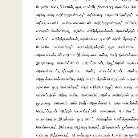
பேரண்ட வெடிப்பினால், ஒரு சமச்சீர் (Symetry) அமைப்புடன
அதேயளவு எதிர்த்துகள்களும் அப்போது உருவாகியிருக்கும். 
அப்படியெனில், அதேயளவான 4% எதிர்த்துகள்களும் தப்பியிருக
என்னும் கேள்விக்கு, ‘எஞ்சிய எதிர்த்துகள்கள் அனைத்தும் எத
வீசப்பட்ட எதிர்த்துகள்கள், அங்கேயொரு எதிர் அண்டத்தையும்
போலவே அனைத்தும் அமைந்திருக்கும். ஒரு கண்ணாடி பிம
அவையெல்லாம் எதிராக இயங்குபவை என்று சிலர் நினைக்கலாம். ஆ
இருக்காது. எலெக்ட்ரோன், புரோட்டோன், நியூட்ரோன் ஆக
அமைக்கப்பட்டிருப்பதுபோல, அன்டி எலெக்ட்ரோன், அன்
அணுக்களைக்கொண்டு எதிர் அண்டத்தில் பொருட்கள் உருவாகி
உருவான ஒரு மேசைக்கும் எந்த வித்தியாசமும் கிடையாது.
காணப்படும். அந்த அன்டி மேசையில், அன்டி மனிதர்கள் உட்
முடியாது. காரணம், நாம் (நேர்) அணுக்களால் உருவானவர்கள
வெடிப்ப்புடன் ஆற்றல் வெளிப்பட்டுக் காணாமல் போவோம். 
சமமானதாக இருக்கும். ஒரு கிராம் அளவுள்ள எதிர்த்துகள்க
சென்னையும் இல்லாது அழிந்து போகும். இங்குதான் ஐன்ஸ்டைன
என்பது ஆற்றலையும், M என்பது எடையையும், C என்பது ஒளி