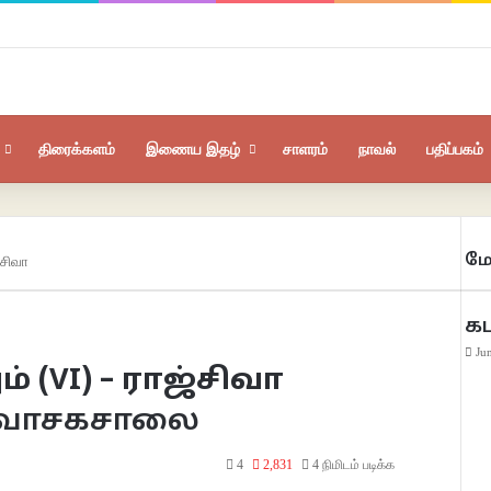
திரைக்களம்
இணைய இதழ்
சாளரம்
நாவல்
பதிப்பகம்
மே
்சிவா
கட
Ju
் (VI) – ராஜ்சிவா
 | வாசகசாலை
4
2,831
4 நிமிடம் படிக்க