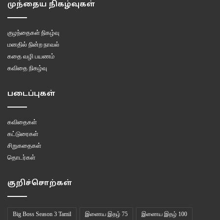
முந்தைய நிகழ்வுகள்
–
வைரமுத்து (அன்பே அன்பே – ஜீன்ஸ் )
குழந்தைகள் நிகழ்வு
வர்ணித்தல் கலையென்பது வெறும் சொல்லின் இன்பமென்று உரைத்தல் பிழை.
மனதில் நின்ற நாவல்
கேட்பதில் உள்ள இன்பம் பார்பதை விடவும் அதிகம். குரல்கள் வர்ணிக்க
கதை வழி பயணம்
மூளை அதை உணர்ந்து கற்பனை வடிவம் தரும் போதை அலாதி. தீண்டலை
கவிதை நிகழ்வு
யாசிக்காத மாமுனியும் கேட்டல் சுகத்தில் மயங்குவான். உற்றவன் வாழ்த்த மேகம்
போல் நின்றவள் கூட மடியூறி மழை பொழிவாள்.
படைப்புகள்
கவிதைகள்
கட்டுரைகள்
சிறுகதைகள்
தொடர்கள்
குறிச்சொற்கள்
Big Boss Season 3 Tamil
இணைய இதழ் 75
இணைய இதழ் 100