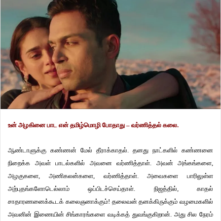
உன் அழகினை பாட என் தமிழ்மொழி போதாது – வர்ணித்தல் கலை.
ஆண்டாளுக்கு கண்ணன் மேல் தீராக்காதல். தனது நாட்களில் கண்ணனை
நிறைக்க அவள் பாடல்களில் அவனை வர்ணித்தாள். அவன் அங்கங்களை,
அழகுகளை, அணிகலன்களை, வர்ணித்தாள். அவைகளை பாரிலுள்ள
அற்புதங்களோடெல்லாம் ஒப்பிடச்செய்தாள். நிஜத்தில், காதல்
சாதாரணனைக்கூடக் கலைஞனாக்கும்! தலைவன் தனக்கிருக்கும் வழமைகளில்
அவனின் இணையின் சிங்காரங்களை வடிக்கத் துவங்குகிறான். அது சில நேரம்