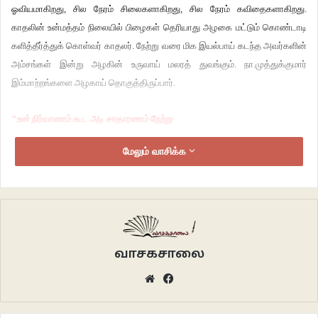
ஓவியமாகிறது, சில நேரம் சிலைகளாகிறது, சில நேரம் கவிதைகளாகிறது.
காதலின் உன்மத்தம் நிலையில் பிழைகள் தெரியாது அழகை மட்டும் கொண்டாடி
களித்தீர்த்துக் கொள்வர் காதலர். நேற்று வரை மிக இயல்பாய் கடந்த அவர்களின்
அம்சங்கள் இன்று அழகின் உருவாய் மலரத் துவங்கும். நா.முத்துக்குமார்
இம்மாற்றங்களை அழகாய் தொகுத்திருப்பார்.
”உன் நிர்வாணம் கூட அடி சாதாரணம் நேற்று
மேலும் வாசிக்க
உன் காலக்கெண்டையின் மென்மை அது தீ மூட்டுதே இன்று”
(
வயதே வாவா – துள்ளுவதோ இளமை )
புகழ்பெற்ற உளவியலாளர் சிக்மண்ட் ஃப்ராய்ட் (Sigmund Freud) இவ்வித
கவர்ச்சியும் அது சார்ந்த வர்ணித்தல் அழகை schaulust எனும் மனப்போக்கு
வாசகசாலை
என்கிறார். இணையின் அங்கங்களை தனித் தனியே பார்த்து காமுறுதல்,
Website
Facebook
அவைகளைக் கொண்டாடுதல், ஆராதித்தால். சிக்மண்ட் கூற்றுப்படி
அங்கங்களை வர்ணிப்பதில் பெண்களை விடவும் ஆண்களுக்கு அதிகம் பிடித்தம்.