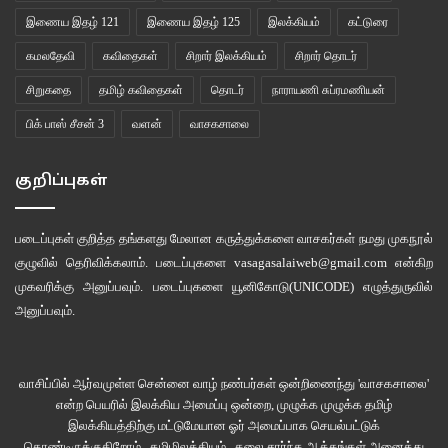
இணைய இதழ் 121
இணைய இதழ் 125
இலக்கியம்
கட்டுரை
கமலதேவி
கவிதைகள்
சிறார் இலக்கியம்
சிறார் தொடர்
சிறுகதை
தமிழ் கவிதைகள்
தொடர்
நாராயணி சுப்ரமணியன்
பிக் பாஸ் சீசன் 3
வளன்
வாசகசாலை
குறிப்புகள்
படைப்புகள் குறித்த தங்களது மேலான கருத்துக்களை வாசகர்கள் நமது
முகநூல்
குழுவில்
தெரிவிக்கலாம். படைப்புகளை
vasagasalaiweb@gmail.com
என்கிற
முகவரிக்கு அனுப்பவும். படைப்புகளை
யூனிகோடு(UNICODE)
எழுத்துருவில்
அனுப்பவும்.
வாசிப்பில் ஆர்வமுள்ள சென்னை வாழ் நண்பர்கள் ஒன்றிணைந்து 'வாசகசாலை'
என்ற பெயரில் இலக்கிய அமைப்பு ஒன்றை, முழுக்க முழுக்க தமிழ்
இலக்கியத்திற்கு மட்டுமேயான ஓர் அமைப்பாக செயல்பட்டுக்
கொண்டிருக்குகிறோம்.. தமிழிலக்கியம் , கலை சார்ந்த ஆக்கங்கள் அனைத்து