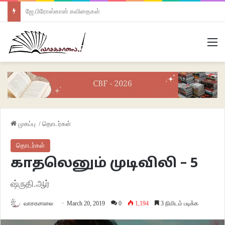
ஜே.பிரோஸ்கான் கவிதைகள்
M
முகப்பு
/
தொடர்கள்
தொடர்கள்
காதலெனும் முடிவிலி – 5
ஷ்ருதி.ஆர்
வாசகசாலை
March 20, 2019
0
1,194
3 நிமிடம் படிக்க