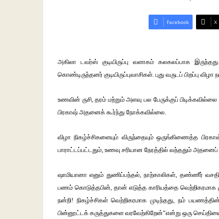
Facebook
X
அகிலா டவர்ஸ் குடியிருப்பு வளாகம் கலகலப்பாக இருந்தது
கொண்டிருந்தனர் குடியிருப்புவாசிகள். புது வருடப் பிறப்பு விழா நட
உணவின் ருசி, தரம் மற்றும் அளவு பல பேருக்குப் பிடிக்கவில்ல
பிரகாஷ் அதனைக் கூர்ந்து நோக்கவில்லை.
விழா நிகழ்ச்சிகளையும் விருந்தையும் ஒருங்கிணைத்த பிரகா
பாராட்டப்பட்டதும், உணவு சரியான நேரத்தில் வந்ததும் அதனைப் 
ஷாமியானா எனும் துணிப்பந்தல், நாற்காலிகள், தண்ணீர் வசதி
பணம் கொடுத்தபின், தான் எடுத்த காரியத்தை வெற்றிகரமாக ம
நன்றி! நிகழ்ச்சிகள் வெற்றிகரமாக முடிந்தது, நம் பயணத்தின
பின்னூட்டக் கருத்துகளை வரவேற்கிறேன்”என்று ஒரு செய்திய