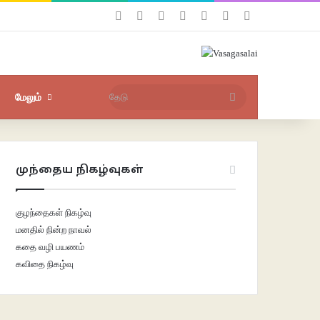
Facebook
X
YouTube
Instagram
புகுபதிகை
சீரற்ற பதிவுகள்
Sidebar
தேடு
மேலும்
முந்தைய நிகழ்வுகள்
குழந்தைகள் நிகழ்வு
மனதில் நின்ற நாவல்
கதை வழி பயணம்
கவிதை நிகழ்வு