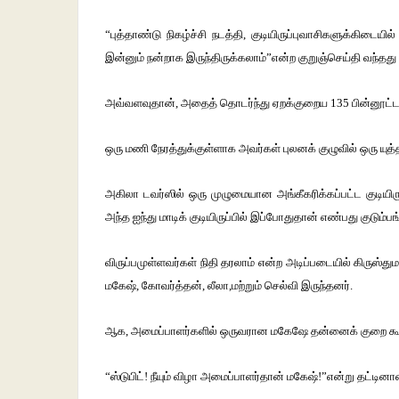
“புத்தாண்டு நிகழ்ச்சி நடத்தி, குடியிருப்புவாசிகளுக்கிடையி
இன்னும் நன்றாக இருந்திருக்கலாம்”என்ற குறுஞ்செய்தி வந்தது 
அவ்வளவுதான், அதைத் தொடர்ந்து ஏறக்குறைய 135 பின்னூட்ட
ஒரு மணி நேரத்துக்குள்ளாக அவர்கள் புலனக் குழுவில் ஒரு யுத
அகிலா டவர்ஸில் ஒரு முழுமையான அங்கீகரிக்கப்பட்ட குடிய
அந்த ஐந்து மாடிக் குடியிருப்பில் இப்போதுதான் எண்பது குடும்பங
விருப்பமுள்ளவர்கள் நிதி தரலாம் என்ற அடிப்படையில் கிருஸ்த
மகேஷ், கோவர்த்தன், லீலா,மற்றும் செல்வி இருந்தனர்.
ஆக, அமைப்பாளர்களில் ஒருவரான மகேஷே தன்னைக் குறை கூறிய
“ஸ்டுபிட்! நீயும் விழா அமைப்பாளர்தான் மகேஷ்!”என்று தட்டினா