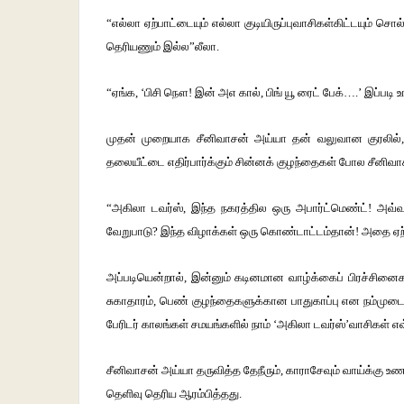
“எல்லா ஏற்பாட்டையும் எல்லா குடியிருப்புவாசிகள்கிட்டயும் சொல்
தெரியணும் இல்ல”லீலா.
“ஏங்க, ‘பிசி நௌ! இன் அஎ கால், பிங் யூ ரைட் பேக்….’ இப்படி 
முதன் முறையாக சீனிவாசன் அய்யா தன் வலுவான குரலில்,”ச
தலையீட்டை எதிர்பார்க்கும் சின்னக் குழந்தைகள் போல சீனிவாச
“அகிலா டவர்ஸ், இந்த நகரத்தில ஒரு அபார்ட்மெண்ட்! அவ்வ
வேறுபாடு? இந்த விழாக்கள் ஒரு கொண்டாட்டம்தான்! அதை ஏற
அப்படியென்றால், இன்னும் கடினமான வாழ்க்கைப் பிரச்சினைகளை ந
சுகாதாரம், பெண் குழந்தைகளுக்கான பாதுகாப்பு என நம்முடைய
பேரிடர் காலங்கள் சமயங்களில் நாம் ‘அகிலா டவர்ஸ்’வாசிகள் எ
சீனிவாசன் அய்யா தருவித்த தேநீரும், காராசேவும் வாய்க்க
தெளிவு தெரிய ஆரம்பித்தது.