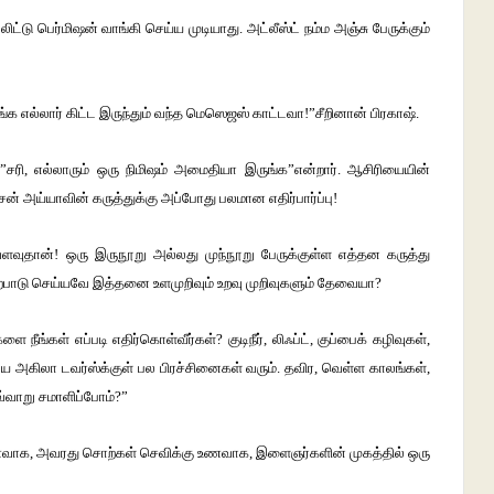
லிட்டு பெர்மிஷன் வாங்கி செய்ய முடியாது. அட்லீஸ்ட் நம்ம அஞ்சு பேருக்கும்
உங்க எல்லார் கிட்ட இருந்தும் வந்த மெஸெஜஸ் காட்டவா!”சீறினான் பிரகாஷ்.
ரி, எல்லாரும் ஒரு நிமிஷம் அமைதியா இருங்க”என்றார். ஆசிரியையின்
ன் அய்யாவின் கருத்துக்கு அப்போது பலமான எதிர்பார்ப்பு!
ளவுதான்! ஒரு இருநூறு அல்லது முந்நூறு பேருக்குள்ள எத்தன கருத்து
்பாடு செய்யவே இத்தனை உளமுறிவும் உறவு முறிவுகளும் தேவையா?
ீங்கள் எப்படி எதிர்கொள்வீர்கள்? குடிநீர், லிஃப்ட், குப்பைக் கழிவுகள்,
 அகிலா டவர்ஸ்க்குள் பல பிரச்சினைகள் வரும். தவிர, வெள்ள காலங்கள்,
வ்வாறு சமாளிப்போம்?”
ு உணவாக, அவரது சொற்கள் செவிக்கு உணவாக, இளைஞர்களின் முகத்தில் ஒரு