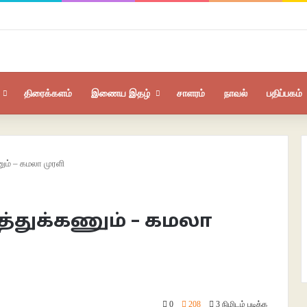
திரைக்களம்
இணைய இதழ்
சாளரம்
நாவல்
பதிப்பகம்
ம் – கமலா முரளி
்துக்கணும் – கமலா
0
208
3 நிமிடம் படிக்க