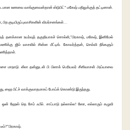
மட்டமான உணவை வாங்குனவன்தான் ஸ்டுபிட்“ மகேஷ் பதிலுக்குத் தட்டினான்.
, பிற குடியிருப்புவாசிகளின் விமர்சனங்கள்…
ைத் தனக்கான உயர்வுத் தகுதியாகச் சொல்லி,”பிரகாஷ், மகேஷ், இனிமேல்
க்கு ஜிம் வாசலில் சின்ன மீட்டிங். கோவர்த்தன், செல்வி நீங்களும்
தணித்தாள்.
மேசை மாநாடு. லீலா தன்னுடன் பி பிளாக் பெரியவர் சீனிவாசன் அய்யாவை
ு, ஹை பிட்ச் வாக்குவாதமாகப் போய்க் கொண்டு இருந்தது.
 ஒன் ஹேஸ் தெ சேம் ஃபீல். சாப்பாடு நல்லால்ல! ஸோ, எல்லாரும் கழுவி
டீம்?”பிரகாஷ்.