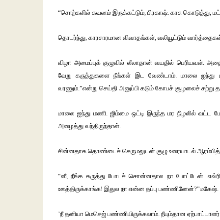
“சொற்களில் கவனம் இருக்கட்டும், பிரகாஷ். காசு கொடுத்து, 
தொடர்ந்து, காரசாரமான விவாதங்கள், வலியூட்டும் வார்த்தைகள்
விழா அமைப்புக் குழுவில் லீலாதான் வயதில் பெரியவள். அத
வேறு கருத்துகளை நீங்கள் இட வேண்டாம். மாலை ஐந்து மணி
வரணும்.”என்று செய்தி அனுப்பி கடும் கோபச் சூழலைச் சற்று 
மாலை ஐந்து மணி. ஜிம்மை ஒட்டி இருந்த மர நிழலில் வட்ட 
அழைத்து வந்திருந்தாள்.
சின்னதாக தொண்டைச் செருமலுடன் குழு உரையாடல் ஆரம்பித்த
“ஸீ, நீங்க கருத்து போடச் சொன்னதால நா போட்டேன். எவ்ரி
ஊத்திருக்காங்க! இதுல நா என்ன தப்பு பண்ணினேன்?”மகேஷ்.
’நீ தனியா மெசெஜ் பண்ணியிருக்கலாம். நீயும்தான ஏற்பாட்டாளர் 