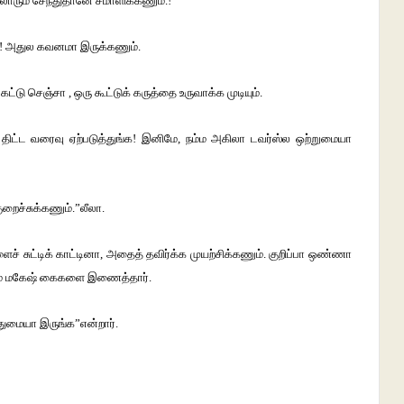
லோரும் சேந்துதானே சமாளிக்கணும்.!
ுதி! அதுல கவனமா இருக்கணும்.
்டு செஞ்சா , ஒரு கூட்டுக் கருத்தை உருவாக்க முடியும்.
 திட்ட வரைவு ஏற்படுத்துங்க! இனிமே, நம்ம அகிலா டவர்ஸ்ல ஒற்றுமையா
றைச்சுக்கணும்.”லீலா.
சுட்டிக் காட்டினா, அதைத் தவிர்க்க முயற்சிக்கணும். குறிப்பா ஒண்ணா
்றும் மகேஷ் கைகளை இணைத்தார்.
துமையா இருங்க”என்றார்.