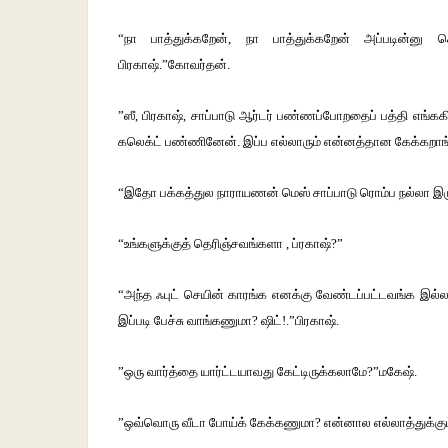
“நா பாத்துக்கறேன், நா பாத்துக்கறேன் அப்படின்னு ச
பிரகாஷ்.”கோவர்தன்.
”ஸீ, பிரகாஷ், சாப்பாடு ஆர்டர் பண்ணப்போறதைப் பத்தி எங்கக
கலெக்ட் பண்ணினேன். இப்ப எல்லாரும் என்னத்தான கேக்கறாங்
“இதோ பக்கத்துல நாராயணன் மெஸ் சாப்பாடு ரொம்ப நல்லா இருக்க
“உங்களுக்குத் தெரிஞ்சவங்களா , ப்ரகாஷ்?”
“அந்த ஃபுட் செயின் காரங்க எனக்கு வேண்டப்பட்டவங்க இல்ல. 
இப்படி பேச்சு வாங்கணுமா? ஷிட்!.”பிரகாஷ்.
”ஒரு வார்த்தை யார்ட்டயாவது கேட்டிருக்கலாமே?”மகேஷ்.
”ஒவ்வொரு வீடா போய்க் கேக்கணுமா? என்னால எல்லாத்துக்கும் 