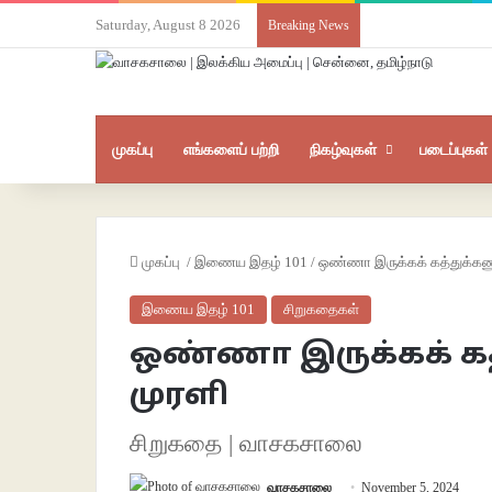
Saturday, August 8 2026
Breaking News
முகப்பு
எங்களைப் பற்றி
நிகழ்வுகள்
படைப்புகள்
முகப்பு
/
இணைய இதழ் 101
/
ஒண்ணா இருக்கக் கத்துக்கணு
இணைய இதழ் 101
சிறுகதைகள்
ஒண்ணா இருக்கக் கத
முரளி
சிறுகதை | வாசகசாலை
வாசகசாலை
November 5, 2024