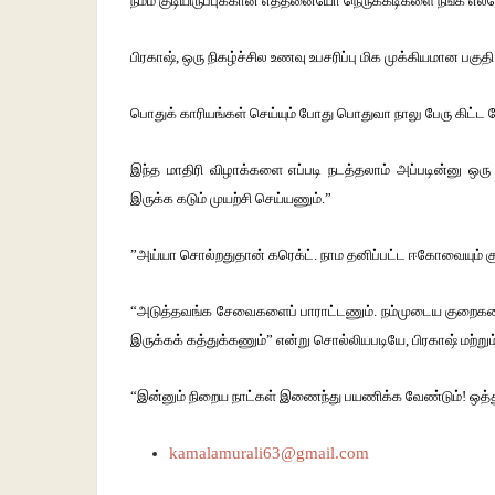
நம்ம குடியிருப்புக்கான எத்தனையோ நெருக்கடிகளை நீங்க எல்
பிரகாஷ், ஒரு நிகழ்ச்சில உணவு உபசரிப்பு மிக முக்கியமான பக
பொதுக் காரியங்கள் செய்யும் போது பொதுவா நாலு பேரு கிட்ட கேட
இந்த மாதிரி விழாக்களை எப்படி நடத்தலாம் அப்படின்னு ஒரு
இருக்க கடும் முயற்சி செய்யணும்.”
”அய்யா சொல்றதுதான் கரெக்ட். நாம தனிப்பட்ட ஈகோவையும் கு
“அடுத்தவங்க சேவைகளைப் பாராட்டணும். நம்முடைய குறைகளைச் 
இருக்கக் கத்துக்கணும்” என்று சொல்லியபடியே, பிரகாஷ் மற
“இன்னும் நிறைய நாட்கள் இணைந்து பயணிக்க வேண்டும்! ஒத்
kamalamurali63@gmail.com