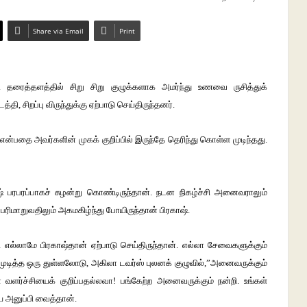
Share via Email
Print
. தரைத்தளத்தில் சிறு சிறு குழுக்களாக அமர்ந்து உணவை ருசித்துக்
த்தி, சிறப்பு விருந்துக்கு ஏற்பாடு செய்திருந்தனர்.
ை என்பதை அவர்களின் முகக் குறிப்பில் இருந்தே தெரிந்து கொள்ள முடிந்தது.
ஷ் பரபரப்பாகச் சுழன்று கொண்டிருந்தான். நடன நிகழ்ச்சி அனைவராலும்
பரிமாறுவதிலும் அகமகிழ்ந்து போயிருந்தான் பிரகாஷ்.
 எல்லாமே பிரகாஷ்தான் ஏற்பாடு செய்திருந்தான். எல்லா சேவைகளுக்கும்
ுடித்த ஒரு துள்ளலோடு, அகிலா டவர்ஸ் புலனக் குழுவில்,”அனைவருக்கும்
் வளர்ச்சியைக் குறிப்பதல்லவா! பங்கேற்ற அனைவருக்கும் நன்றி. உங்கள்
ை அனுப்பி வைத்தான்.