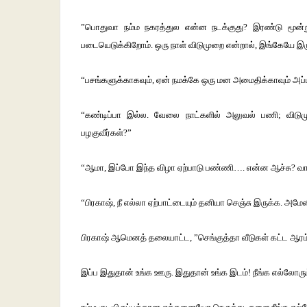
”பொதுவா நம்ம நகரத்துல என்ன நடக்குது? இரண்டு மூன்று ந
படையெடுக்கிறோம். ஒரு நாள் விடுமுறை என்றால், இங்கேயே இரு
“பசங்களுக்காகவும், ஏன் நமக்கே ஒரு மன அமைதிக்காவும் அப்
“கண்டிப்பா இல்ல. வேலை நாட்களில் அலுவல் பணி; விடுமு
பழகுவீர்கள்?”
“ஆமா, இப்போ இந்த விழா ஏற்பாடு பண்ணி…. என்ன ஆச்சு? வாட்
“பிரகாஷ், நீ எல்லா ஏற்பாட்டையும் தனியா செஞ்சு இருக்க. அமே
பிரகாஷ் ஆமெனத் தலையாட்ட, ”செங்குத்தா வீடுகள் கட்ட ஆரம
இப்ப இதுதான் உங்க ஊரு. இதுதான் உங்க இடம்! நீங்க எல்லோரும்