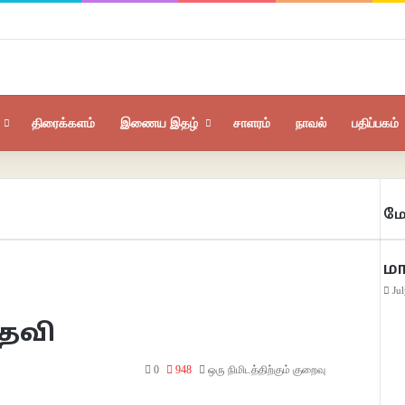
திரைக்களம்
இணைய இதழ்
சாளரம்
நாவல்
பதிப்பகம்
மே
ம
Ju
ேவி
0
948
ஒரு நிமிடத்திற்கும் குறைவு