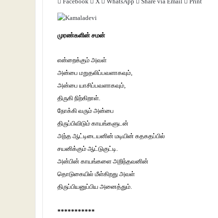
Facebook
X
WhatsApp
Share via Email
Print
முரண்களின் சமன்
என்றைக்கும் அவள்
அன்பை மறுதலிப்பவளாகவும்,
அன்பை யாசிப்பவளாகவும்,
திருகி நிற்கிறாள்.
நோக்கி வரும் அன்பை
திருப்பிவிடும் காயங்களுடன்
அந்த ஆட்டிடையனின் மடியின் கதகதப்பில்
சயனிக்கும் ஆட்டுகுட்டி.
அன்பின் காயங்களை அறிந்தவனின்
தொடுகையில் மீள்கிறது அவள்
திருப்பியனுப்பிய அனைத்தும்.
***********