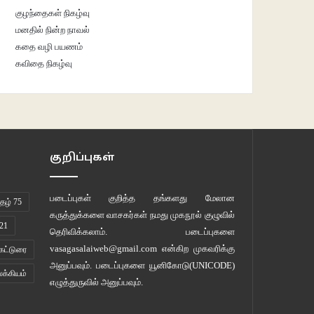
குழந்தைகள் நிகழ்வு
மனதில் நின்ற நாவல்
கதை வழி பயணம்
கவிதை நிகழ்வு
குறிப்புகள்
படைப்புகள் குறித்த தங்களது மேலான
ழ் 75
கருத்துக்களை வாசகர்கள் நமது
முகநூல் குழுவில்
21
தெரிவிக்கலாம். படைப்புகளை
vasagasalaiweb@gmail.com
என்கிற முகவரிக்கு
கட்டுரை
அனுப்பவும். படைப்புகளை
யூனிகோடு(UNICODE)
லக்கியம்
எழுத்துருவில் அனுப்பவும்.