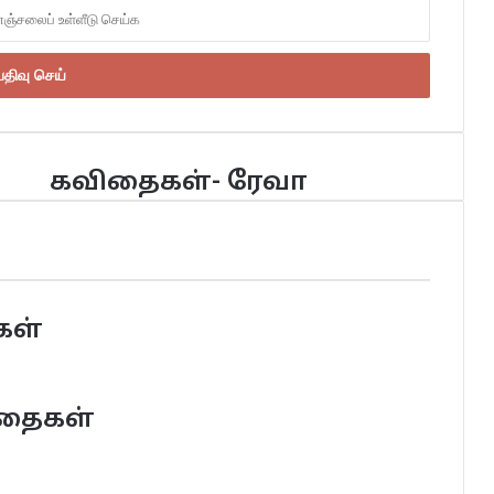
கவிதைகள்- ரேவா
கள்
ிதைகள்