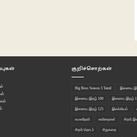
புகள்
குறிச்சொற்கள்
ள்
Big Boss Season 3 Tamil
இணைய இத
ள்
இணைய இதழ் 100
இணைய இதழ் 1
கள்
்
இணைய இதழ் 125
இலக்கியம்
கமலதேவி
கவிதைகள்
சிறார் இ
சிறார் தொடர்
சிறுகதை