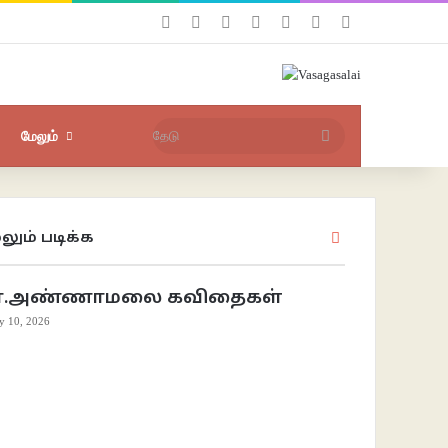
Facebook
X
YouTube
Instagram
புகுபதிகை
சீரற்ற பதிவுகள்
Sidebar
தேடு
மேலும்
லும் படிக்க
Close
ா.அண்ணாமலை கவிதைகள்
ly 10, 2026