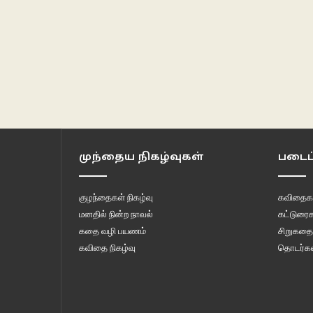
முந்தைய நிகழ்வுகள்
படைப்
குழந்தைகள் நிகழ்வு
கவிதைக
மனதில் நின்ற நாவல்
கட்டுரைக
கதை வழி பயணம்
சிறுகதை
கவிதை நிகழ்வு
தொடர்கள