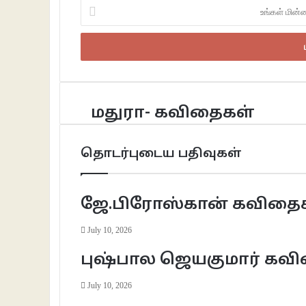
உங்கள்
மின்னஞ்சலைப்
உள்ளீடு
செய்க
மதுரா- கவிதைகள்
தொடர்புடைய பதிவுகள்
ஜே.பிரோஸ்கான் கவிதை
July 10, 2026
புஷ்பால ஜெயகுமார் கவ
July 10, 2026