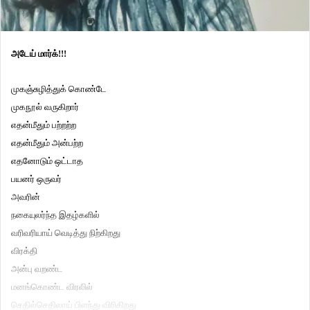
அடேய் மார்க்!!!
முகஞ்சுழித்துக் கொண்டே
முகநூல் வருகிறார்
எதன்மீதும் பற்றற்ற
எதன்மீதும் அன்பற்ற
எதனோடும் ஒட்டாத
பயனர் ஒருவர்
அவரின்
நகையுலர்ந்த இதழ்களில்
வரிவரியாய் வெடித்து நிற்கிறது
விரக்தி
அன்பு வறண்ட
மனங்கொண்ட விரலில்
செதில்செதிலாய் பிளந்து விரிகிறது