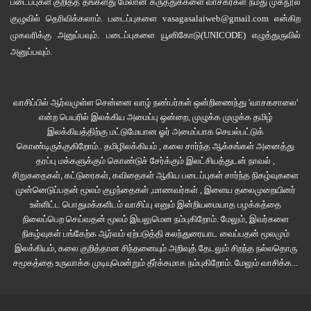
படைப்புகள் குறித்த தங்களது மேலான கருத்துக்களை வாசகர்கள் நமது
முகநூல்
குழுவில்
தெரிவிக்கலாம். படைப்புகளை
vasagasalaiweb@gmail.com
என்கிற
முகவரிக்கு அனுப்பவும். படைப்புகளை
யூனிகோடு(UNICODE)
எழுத்துருவில்
அனுப்பவும்.
வாசிப்பில் ஆர்வமுள்ள சென்னை வாழ் நண்பர்கள் ஒன்றிணைந்து 'வாசகசாலை'
என்ற பெயரில் இலக்கிய அமைப்பு ஒன்றை, முழுக்க முழுக்க தமிழ்
இலக்கியத்திற்கு மட்டுமேயான ஓர் அமைப்பாக செயல்பட்டுக்
கொண்டிருக்குகிறோம்.. தமிழிலக்கியம் , கலை சார்ந்த ஆக்கங்கள் அனைத்து
தரப்பு மக்களுக்கும் கொண்டுச் சேர்க்கும் இலட்சியத்துடன் நாவல் ,
சிறுகதைகள், கட்டுரைகள், கவிதைகள் ஆகிய படைப்புகள் சார்ந்த நிகழ்வுகளை
முன்னெடுப்பதன் மூலம் குழந்தைகள் ,மாணவர்கள் , இளைய தலைமுறையினர்
உள்ளிட்ட பொதுமக்களிடம் வாசிப்பு எனும் இன்றியமையாத பழக்கத்தை
நிலைப்பெற செய்வதன் மூலம் இயலுமென நம்புகிறோம். மேலும், இவர்களை
நிகழ்வுகள் பங்கேற்க ஆர்வம் ஏற்படுத்தி கலந்துரையாட வைப்பதன் மூலமும்
இலக்கியம், கலை குறித்தான சிந்தனையும் அறிவுத் தேடலும் சிறந்த நல்லதொரு
சமூகத்தை உருவாக்க முடியுமென்றும் தீர்க்கமாக நம்புகிறோம்.
மேலும் வாசிக்க...