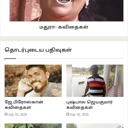
அரும்பியது
தொடர்ந்து ஹார்ட்டின் போட்டான்
மலர்ந்தது
போலவே
மதுரா- கவிதைகள்
வேறொருத்திக்கு ஹார்ட்டின் போட்டான்
வாடியது
தொடர்ந்து எல்லோருக்கும் போட்டான்
தொடர்புடைய பதிவுகள்
உதிர்ந்தது
***********
அடேய் மார்க்!!!
கவிதைகள்- மித்ரா அழகுவேல்
நவீன தமிழ் கவிதைகள்
ஜே.பிரோஸ்கான்
புஷ்பால ஜெயகுமார்
கவிதைகள்
கவிதைகள்
July 10, 2026
July 10, 2026