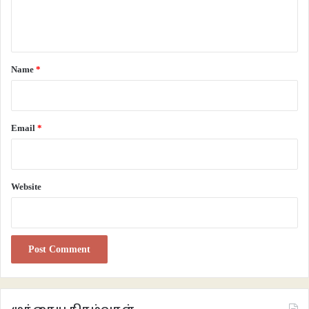
e
n
t
*
Name
*
Email
*
Website