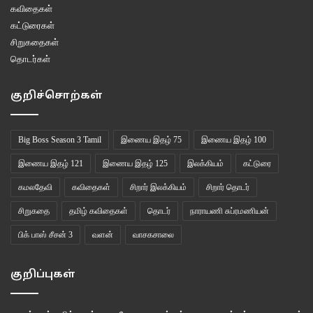
கவிதைகள்
கட்டுரைகள்
சிறுகதைகள்
தொடர்கள்
குறிச்சொற்கள்
Big Boss Season 3 Tamil
இணைய இதழ் 75
இணைய இதழ் 100
இணைய இதழ் 121
இணைய இதழ் 125
இலக்கியம்
கட்டுரை
கமலதேவி
கவிதைகள்
சிறார் இலக்கியம்
சிறார் தொடர்
சிறுகதை
தமிழ் கவிதைகள்
தொடர்
நாராயணி சுப்ரமணியன்
பிக் பாஸ் சீசன் 3
வளன்
வாசகசாலை
குறிப்புகள்