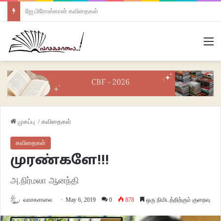
ஜே.பிரோஸ்கான் கவிதைகள்
M
முகப்பு
/
கவிதைகள்
கவிதைகள்
முரண்களே!!!
அ.நிர்மலா ஆனந்தி
வாசகசாலை
May 6, 2019
0
878
ஒரு நிமிடத்திற்கும் குறைவு