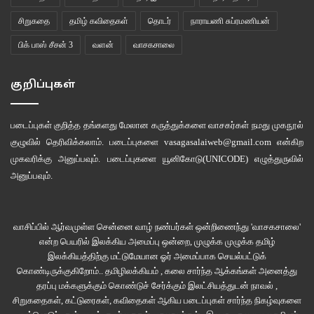
சிறுகதை
தமிழ் கவிதைகள்
தொடர்
நாராயணி சுப்ரமணியன்
பிக் பாஸ் சீசன் 3
வளன்
வாசகசாலை
குறிப்புகள்
படைப்புகள் குறித்த தங்களது மேலான கருத்துக்களை வாசகர்கள் நமது
முகநூல்
குழுவில்
தெரிவிக்கலாம். படைப்புகளை
vasagasalaiweb@gmail.com
என்கிற
முகவரிக்கு அனுப்பவும். படைப்புகளை
யூனிகோடு(UNICODE)
எழுத்துருவில்
அனுப்பவும்.
வாசிப்பில் ஆர்வமுள்ள சென்னை வாழ் நண்பர்கள் ஒன்றிணைந்து 'வாசகசாலை'
என்ற பெயரில் இலக்கிய அமைப்பு ஒன்றை, முழுக்க முழுக்க தமிழ்
இலக்கியத்திற்கு மட்டுமேயான ஓர் அமைப்பாக செயல்பட்டுக்
கொண்டிருக்குகிறோம்.. தமிழிலக்கியம் , கலை சார்ந்த ஆக்கங்கள் அனைத்து
தரப்பு மக்களுக்கும் கொண்டுச் சேர்க்கும் இலட்சியத்துடன் நாவல் ,
சிறுகதைகள், கட்டுரைகள், கவிதைகள் ஆகிய படைப்புகள் சார்ந்த நிகழ்வுகளை