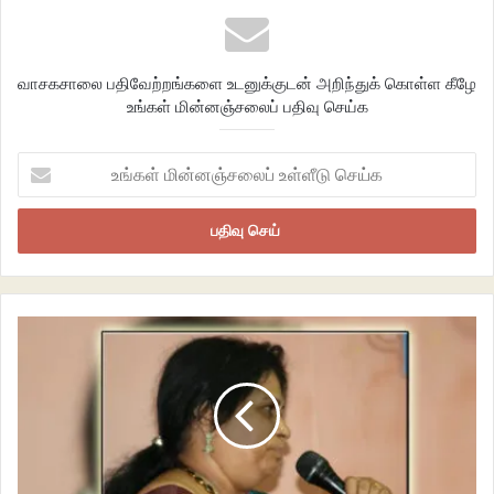
முனைவரை கூசி
விரைக்கும் முலையின் திமிர்ப்பை
கோதி சாந்தப்படுத்துவது ?
வாசகசாலை பதிவேற்றங்களை உடனுக்குடன் அறிந்துக் கொள்ள கீழே
உங்கள் மின்னஞ்சலைப் பதிவு செய்க
உங்கள்
மின்னஞ்சலைப்
உள்ளீடு
செய்க