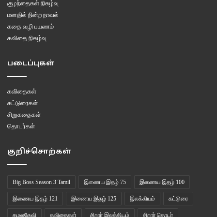
குழந்தைகள் நிகழ்வு
மனதில் நின்ற நாவல்
கதை வழி பயணம்
கவிதை நிகழ்வு
படைப்புகள்
கவிதைகள்
கட்டுரைகள்
சிறுகதைகள்
தொடர்கள்
குறிச்சொற்கள்
Big Boss Season 3 Tamil
இணைய இதழ் 75
இணைய இதழ் 100
இணைய இதழ் 121
இணைய இதழ் 125
இலக்கியம்
கட்டுரை
கமலதேவி
கவிதைகள்
சிறார் இலக்கியம்
சிறார் தொடர்