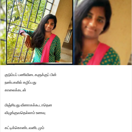
குடும்பப் பணிவிடைகளுக்குப் பின்
நண்பகலில் கழிப்பது
காலைக்கடன்
மிஞ்சியது வீணாகக்கூடாதென
விழுங்குவதெல்லாம் உணவு
கட்டிக்கொண்டவனிடமும்