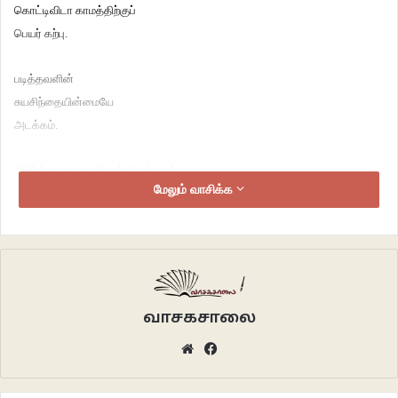
கொட்டிவிடா காமத்திற்குப்
பெயர் கற்பு.
படித்தவளின்
சுயசிந்தையின்மையே
அடக்கம்.
சிலிர்த்து சிலகாகிக்கும் மென்உணர்வு,
மேலும் வாசிக்க
வன்மையாய்
உடலெங்கும் விரவுகையில்
கர்ப்பிணியின் வயிற்றில்
படரும் வெப்பக்கரத்தில்
விரவும் குளிர்ச்சி ‘புனிதம்’.
வாசகசாலை
ஊடலில்,
Website
Facebook
மெலிதாய் குறுகுறுத்து
அலையலையாய்