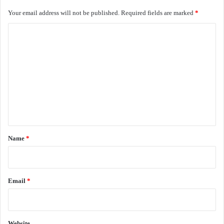
Your email address will not be published.
Required fields are marked
*
C
o
m
m
e
n
t
*
Name
*
Email
*
Website