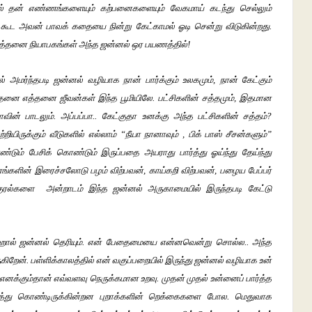
ால் தன் எண்ணங்களையும் கற்பனைகளையும் வேகமாய் கடந்து செல்லும்
 கூட அவன் பாவக் கதையை நின்று கேட்காமல் ஓடி சென்று விடுகின்றது.
்தனை நியாபகங்கள் அந்த ஜன்னல் ஒர பயணத்தில்!
 அமர்ந்தபடி ஜன்னல் வழியாக நான் பார்க்கும் உலகமும், நான் கேட்கும்
்தனை எத்தனை ஜீவன்கள் இந்த பூமியிலே. பட்சிகளின் சத்தமும், இதமான
வின் பாடலும். அப்பப்பா.. கேட்குதா உனக்கு அந்த பட்சிகளின் சத்தம்?
யிருக்கும் வீடுகளில் எல்லாம் “நீயா நானாவும் , பிக் பாஸ் சீசன்களும்”
டும் பேசிக் கொண்டும் இருப்பதை அயராது பார்த்து ஓய்ந்து தேய்ந்து
னங்களின் இரைச்சலோடு பழம் விற்பவன், காய்கறி விற்பவன், பழைய பேப்பர்
் குரல்களை அன்றாடம் இந்த ஜன்னல் அருகாமையில் இருந்தபடி கேட்டு
ின் ஹால் ஜன்னல் தெரியும். என் பேதைமையை என்னவென்று சொல்ல.. அந்த
கிறேன். பள்ளிக்காலத்தில் என் வகுப்பறையில் இருந்து ஜன்னல் வழியாக உன்
் எனக்கும்தான் எவ்வளவு நெருக்கமான உறவு. முதன் முதல் உன்னைப் பார்த்த
டத்து கொண்டிருக்கின்றன புறாக்களின் றெக்கைகளை போல. மெதுவாக