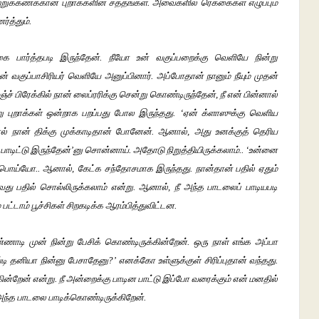
நூற்றுக்கணக்கான புறாக்களின் சத்தங்கள். அவைகளில் ரெக்கைகள் எழுப்பும்
ர்த்தும்.
 பார்த்தபடி இருந்தேன். நீயோ உன் வகுப்பறைக்கு வெளியே நின்று
 வகுப்பாசிரியர் வெளியே அனுப்பினார். அப்போதான் நானும் நீயும் முதன்
ச் பிரேக்கில் நான் லைப்ரரிக்கு சென்று கொண்டிருந்தேன், நீ என் பின்னால்
று புறாக்கள் ஒன்றாக பறப்பது போல இருந்தது. ‘ஏன் க்ளாஸுக்கு வெளிய
ால் நான் திக்கு முக்காடிதான் போனேன். ஆனால், அது உனக்குத் தெரிய
ாடிட்டு இருந்தேன்’னு சொன்னாய். அதோடு நிறுத்தியிருக்கலாம்.. ‘உன்னை
 பொய்யோ.. ஆனால், கேட்க சந்தோசமாக இருந்தது. நான்தான் பதில் ஏதும்
ு பதில் சொல்லிருக்கலாம் என்று. ஆனால், நீ அந்த பாடலைப் பாடியபடி
பட்டாம் பூச்சிகள் சிறகடிக்க ஆரம்பித்துவிட்டன.
்ணாடி முன் நின்று பேசிக் கொண்டிருக்கின்றேன். ஒரு நாள் எங்க அப்பா
்டி தனியா நின்னு பேசாதேனு?’ எனக்கோ உள்ளுக்குள் சிரிப்புதான் வந்தது.
்கின்றேன் என்று. நீ அன்றைக்கு பாடின பாட்டு இப்போ வரைக்கும் என் மனதில்
 அந்த பாடலை பாடிக்கொண்டிருக்கிறேன்.