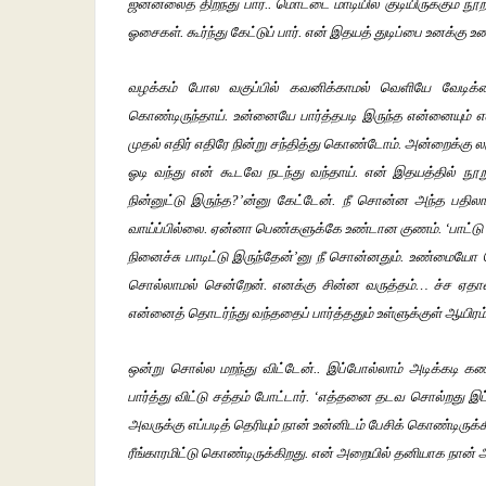
ஜன்னலைத் திறந்து பார்.. மொட்டை மாடியில் குடியிருக்கும் 
ஓசைகள். கூர்ந்து கேட்டுப் பார். என் இதயத் துடிப்பை உனக்கு உண
வழக்கம் போல வகுப்பில் கவனிக்காமல் வெளியே வேடிக்கை
கொண்டிருந்தாய். உன்னையே பார்த்தபடி இருந்த என்னையும் என்
முதல் எதிர் எதிரே நின்று சந்தித்து கொண்டோம். அன்றைக்கு லஞ்
ஓடி வந்து என் கூடவே நடந்து வந்தாய். என் இதயத்தில் நூ
நின்னுட்டு இருந்த?’ன்னு கேட்டேன். நீ சொன்ன அந்த பதில
வாய்ப்பில்லை. ஏன்னா பெண்களுக்கே உண்டான குணம். ‘பாட்டு ப
நினைச்சு பாடிட்டு இருந்தேன்’னு நீ சொன்னதும். உண்மையோ
சொல்லாமல் சென்றேன். எனக்கு சின்ன வருத்தம்… ச்ச ஏதாவத
என்னைத் தொடர்ந்து வந்ததைப் பார்த்ததும் உள்ளுக்குள் ஆயிரம் 
ஒன்று சொல்ல மறந்து விட்டேன்.. இப்போல்லாம் அடிக்கடி கண
பார்த்து விட்டு சத்தம் போட்டார். ‘எத்தனை தடவ சொல்றது இப
அவருக்கு எப்படித் தெரியும் நான் உன்னிடம் பேசிக் கொண்டிருக
ரீங்காரமிட்டு கொண்டிருக்கிறது. என் அறையில் தனியாக நான்