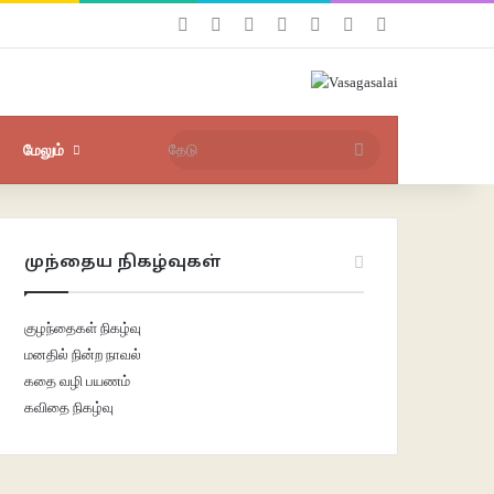
Facebook
X
YouTube
Instagram
புகுபதிகை
சீரற்ற பதிவுகள்
Sidebar
தேடு
மேலும்
முந்தைய நிகழ்வுகள்
குழந்தைகள் நிகழ்வு
மனதில் நின்ற நாவல்
கதை வழி பயணம்
கவிதை நிகழ்வு