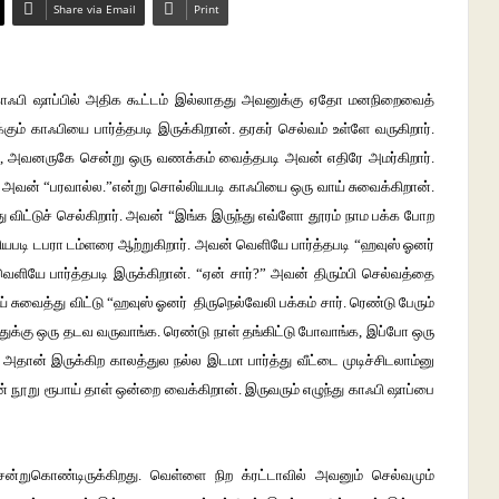
Share via Email
Print
். காஃபி ஷாப்பில் அதிக கூட்டம் இல்லாதது அவனுக்கு ஏதோ மனநிறைவைத்
கும் காஃபியை பார்த்தபடி இருக்கிறான். தரகர் செல்வம் உள்ளே வருகிறார்.
கிறார், அவனருகே சென்று ஒரு வணக்கம் வைத்தபடி அவன் எதிரே அமர்கிறார்.
 அவன் “பரவால்ல.”என்று சொல்லியபடி காஃபியை ஒரு வாய் சுவைக்கிறான்.
து விட்டுச் செல்கிறார். அவன் “இங்க இருந்து எவ்ளோ தூரம் நாம பக்க போற
்லியபடி டபரா டம்ளரை ஆற்றுகிறார். அவன் வெளியே பார்த்தபடி “ஹவுஸ் ஓனர்
ெளியே பார்த்தபடி இருக்கிறான். “ஏன் சார்?” அவன் திரும்பி செல்வத்தை
் சுவைத்து விட்டு “ஹவுஸ் ஓனர் திருநெல்வேலி பக்கம் சார். ரெண்டு பேரும்
த்துக்கு ஒரு தடவ வருவாங்க. ரெண்டு நாள் தங்கிட்டு போவாங்க, இப்போ ஒரு
அதான் இருக்கிற காலத்துல நல்ல இடமா பார்த்து வீட்டை முடிச்சிடலாம்னு
ன் நூறு ரூபாய் தாள் ஒன்றை வைக்கிறான். இருவரும் எழுந்து காஃபி ஷாப்பை
ன்றுகொண்டிருக்கிறது. வெள்ளை நிற க்ரட்டாவில் அவனும் செல்வமும்