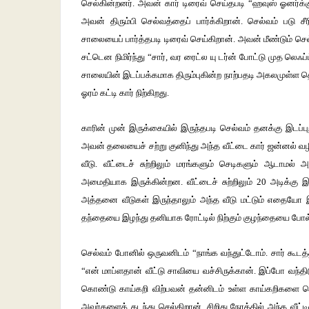
செல்கின்றனர். அவன் கார் டிரைவ் செய்தபடி “ஹவுஸ் ஓனர்க்க
அவன் திரும்பி செல்வத்தைப் பார்க்கிறான். செல்வம் படு 
சாலையைப் பார்த்தபடி டிரைவ் செய்கிறான். அவன் மீண்டும் செ
சட்டென நிமிர்ந்து “சார், வர ரைட்ல யு டர்ன் போட்டு முத லெஃப்ட
சாலையின் இடப்பக்கமாக திரும்புகின்ற நாற்பதடி அகலமுள்ள தெரு
ஓரம் கட்டி கார் நிற்கிறது.
காரின் முன் இருக்கையில் இருந்தபடி செல்வம் தனக்கு இடப்புற
அவன் தலையைச் சற்று குனிந்து அந்த வீட்டை கார் ஜன்னல் வழியா
வீடு. வீட்டைச் சுற்றிலும் மரங்களும் செடிகளும் ஆடாம
அமைதியாக இருக்கின்றன. வீட்டைச் சுற்றிலும் 20 அடிக்கு இடம
அத்தனை வீடுகள் இருந்தாலும் அந்த வீடு மட்டும் எதையோ 
தந்தையை இழந்து தனியாக ரோட்டில் நிற்கும் குழந்தையை போல
செல்வம் போனில் ஒருவனிடம் “நாங்க வந்துட்டோம். சார் கூடத
“என் மாப்ளதான் வீட்டு சாவியை வச்சிருக்கான். இப்போ வந்திட
கொண்டு காய்கறி விற்பவன் தன்னிடம் உள்ள காய்கறிகளை ரெகார
அவர்களைக் கடந்து செல்கிறான். சிறிது நேரத்தில் அந்த வீட்டி