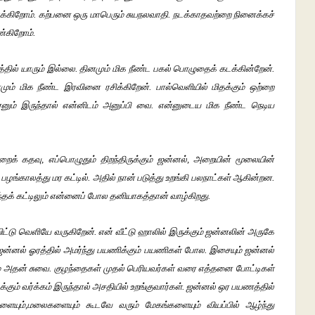
ுக்கிறோம். கற்பனை ஒரு மாபெரும் சுயநலவாதி. நடக்காதவற்றை நினைக்கச்
ாண்கிறோம்.
தில் யாரும் இல்லை. தினமும் மிக நீண்ட பகல் பொழுதைக் கடக்கின்றேன்.
ம் மிக நீண்ட இரவினை ரசிக்கிறேன். பால்வெளியில் மிதக்கும் ஒற்றை
ேனும் இருந்தால் என்னிடம் அனுப்பி வை. என்னுடைய மிக நீண்ட நெடிய
ஒற்றைக் கதவு, எப்பொழுதும் திறந்திருக்கும் ஜன்னல், அறையின் மூலையின்
ம் பழங்காலத்து மர கட்டில். அதில் நான் படுத்து உறங்கி பலநாட்கள் ஆகின்றன.
 அந்தக் கட்டிலும் என்னைப் போல தனியாகத்தான் வாழ்கிறது.
விட்டு வெளியே வருகிறேன். என் வீட்டு ஹாலில் இருக்கும் ஜன்னலின் அருகே
் ஜன்னல் ஓரத்தில் அமர்ந்து பயணிக்கும் பயணிகள் போல. இசையும் ஜன்னல்
ும் அதன் சுவை. குழந்தைகள் முதல் பெரியவர்கள் வரை எத்தனை போட்டிகள்
ம் வர்க்கம் இருந்தால் அசதியில் உறங்குவார்கள். ஜன்னல் ஒர பயணத்தில்
களையும்,மலைகளையும் கூடவே வரும் மேகங்களையும் வியப்பில் ஆழ்ந்து