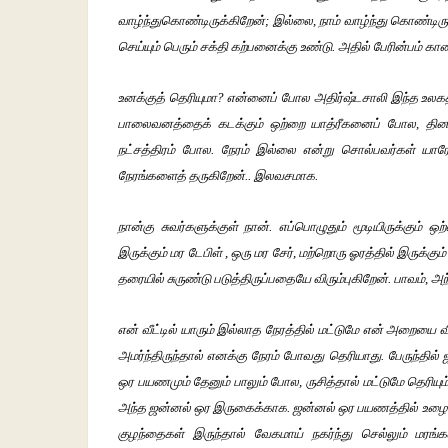
வாழ்ந்துகொண்டிருக்கிறேன்; இல்லை, நாம் வாழ்ந்து கொண்டிர
செய்யும் பெரும் சக்தி கற்பனைக்கு உண்டு. அதில் பேரின்பம் க
உனக்குத் தெரியுமா? என்னைப் போல அதிர்ஷ்டசாலி இந்த உலகத்
பாலைவனத்தைக் கடக்கும் ஒற்றை யாத்ரீகனைப் போல, தினமு
நட்சத்திரம் போல. நேரம் இல்லை என்று சொல்பவர்கள் யார
நேரங்களைத் தருகிறேன்.. இலவசமாக.
நான்கு சுவர்களுக்குள் நான். எப்பொழுதும் மூடியிருக்கும் 
இருக்கும் மர டேபிள் , ஒரு மர சேர், மற்றொரு ஓரத்தில் இருக்கு
தரையில் சுருண்டு படுத்திருப்பதையே விரும்புகிறேன். பாவம்,
என் வீட்டில் யாரும் இல்லாத நேரத்தில் மட்டுமே என் அறையை 
அமர்ந்திருந்தால் எனக்கு நேரம் போவது தெரியாது. பேருந்தில
ஒர பயணமும் தேனும் பாலும் போல, ருசித்தால் மட்டுமே தெரிய
அந்த ஜன்னல் ஒர இருகைக்காக. ஜன்னல் ஒர பயணத்தில் உழைக்கு
குழந்தைகள் இருந்தால் வேகமாய் நகர்ந்து செல்லும் மரங்