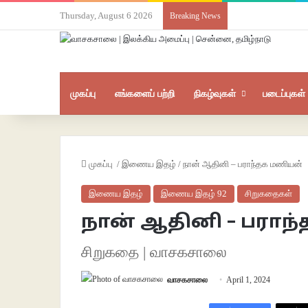
Thursday, August 6 2026
Breaking News
முகப்பு
எங்களைப் பற்றி
நிகழ்வுகள்
படைப்புகள்
முகப்பு
/
இணைய இதழ்
/
நான் ஆதினி – பராந்தக மணியன்
இணைய இதழ்
இணைய இதழ் 92
சிறுகதைகள்
நான் ஆதினி – பராந
சிறுகதை | வாசகசாலை
வாசகசாலை
April 1, 2024