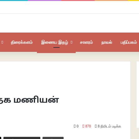
திரைக்களம்
இணைய இதழ்
சாளரம்
நாவல்
பதிப்பகம்
்தக மணியன்
0
870
8 நிமிடம் படிக்க