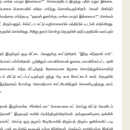
ு பசங்க யாரும் இல்லையா?”. செல்வத்திடம் இருந்து பதில் ஏதும் இல்லை.
சீரியஸாக மொபைலில் ஏதோ பார்த்து கொண்டிருக்கிறார். அவன் மீண்டும்
ல்வத்தை பார்த்தபடி ”ஹவுஸ் ஓனர்க்கு பசங்க யாரும் இல்லையா?”, செல்வம்
் திரும்பணும். க்ரெட்டா எட்டு வழிசாலையில் மத்தியில் யு டர்ன் எடுக்கிறது.
வில் செல்கிறது. சிறிது தூரம் சென்று தெருவின் நடுப்பகுதியில் வலப்புறம்
ம் இருக்கும் ஒரு வீட்டை அவனுக்கு காட்டுகிறார். ”இந்த வீடுதான் சார்“.
கப் பார்க்கிறான். முற்றிலும் பராமரிக்காமல் ஓரளவு பராமரிக்கப்பட்ட தனி
ல் அசையாமல் அந்த வீட்டிற்குத் தேவையான நிழலை கொடுத்துக்கொண்டு
் விட்டு கட்டப்பட்டிருக்கும் ஐந்து அடி உயர கோட்டைச் சுவர். தெருவில்
இழந்ததைப் போன்று அமைதியாக காட்சியளித்துக் கொண்டிருந்தது, தாய்
்.
்தான் இருக்காங்க. சீக்கிரம் வா” மொபைலை கட் செய்து விட்டு அவனிடம்
ுவான்”. இருவரும் காரில் அமர்ந்திருக்கிறார்கள். தள்ளுவண்டியை தள்ளிக்
்ட் செய்த ஒரு குழாய் ரேடியோவில் திரும்பத் திரும்ப ஒலிக்கவிட்டபடி
ன் முன் பைக்கில் ஒருவன் வந்து நிற்கிறான். செல்வம் காரிலிருந்து இறங்கி