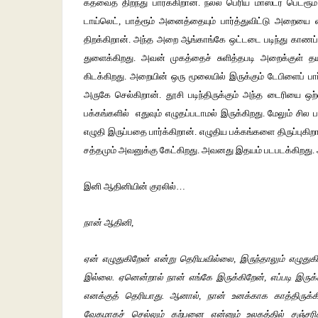
கதவைத் திறந்து பார்க்கிறான். நல்ல பெரிய மாஸ்டர் பெட்ரூம்
டாய்லெட், பாத்ரூம் அனைத்தையும் பார்த்துவிட்டு அறையை
திறக்கிறான். அந்த அறை ஆங்காங்கே ஒட்டடை படிந்து காணப்
துளைக்கிறது. அவன் முகத்தைச் சுளித்தபடி அறைக்குள் தயங
கிடக்கிறது. அறையின் ஒரு மூலையில் இருக்கும் டேபிளைப் பார்
அருகே செல்கிறான். தூசி படிந்திருக்கும் அந்த டைரியை ஒற்
பக்கங்களில் எதுவும் எழுதப்படாமல் இருக்கிறது. மேலும் சில ப
எழுதி இருப்பதை பார்க்கிறான். எழுதிய பக்கங்களை திருப்புக
சத்தமும் அவனுக்கு கேட்கிறது. அவனது இதயம் படபடக்கிறது. அந
இனி ஆதினியின் குரலில்…
நான் ஆதினி,
ஏன் எழுதுகிறேன் என்று தெரியவில்லை, இருந்தாலும் எழுதுகி
இல்லை. ஏனென்றால் நான் எங்கே இருக்கிறேன், எப்படி இருக்கி
எனக்குத் தெரியாது. ஆனால், நான் உனக்காக காத்திருக்
வேகமாகச் செல்லும் கற்பனை என்னும் உலகத்தில் சஞ்சரித்