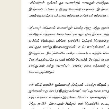
பார்ப்பார்கள். ஜன்னல் ஒர பயணத்தில் கலைஞன் அமர்ந்த
இயற்கையிடம் கொட்டி தீர்த்து கொண்டு வருவான்.. இயற்கை
பாவம் கலைஞர்கள். எத்தனை எத்தனை மனிதர்கள் எத்தனை எத
அப்பாவும் அம்மாவும் வேலைக்குச் சென்ற பிறகு அந்த ஹாலில்
சங்கீதமும் எத்தனை கோடி கொட்டினாலும் நிகர் இல்லை. எத
காற்றின் தீண்டலும், எங்கோ தூரத்தில் கேட்கும் இளையராஜா
கேட்குதா உனக்கு இளையராஜாவின் பாடல்? கேட்டுச்சொல். சுற்றி
இன்னும் பல நிகழ்ச்சிகளில் யாரோ எங்கையோ கத்திக் கொண்
கொண்டிருக்கும்போது, நான் மட்டும் தெருவில் செல்லும் வாக
வாங்குபவன் என்று பலதரப்பட்ட விளிம்பு நிலை மக்களின
கொண்டிருக்கிறேன்.
என் வீட்டு ஹாலின் ஜன்னலைத் திறந்தால் பக்கத்து வீட்ட
ஜன்னலின் மறுபக்கம் நீ இருந்து என்னைப் பார்ப்பது போல உணரு
வகுப்பறையைப் பார்த்தபடி இருப்பேன். அப்பப்பா. ஜன்னலுக்கும
அந்த நாளின் நினைவுகள் இன்றும் என் இதயத்தில் படப