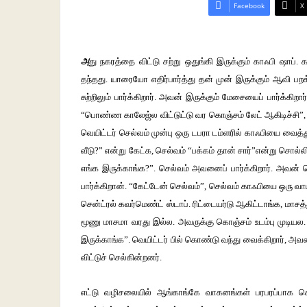
Facebook
X
அ
து நகரத்தை விட்டு சற்று ஒதுங்கி இருக்கும் காஃபி ஷாப
தந்தது. யாரையோ எதிர்பார்த்து தன் முன் இருக்கும் ஆவி பறக்
சுற்றிலும் பார்க்கிறார். அவன் இருக்கும் மேசையைப் பார்க்
“பொண்ண காலேஜ்ல விட்டுட்டு வர கொஞ்சம் லேட் ஆகிடிச்சி”,
வெயிட்டர் செல்வம் முன்பு ஒரு டபரா டம்ளரில் காஃபியை வைத்
வீடு?” என்று கேட்க, செல்வம் “பக்கம் தான் சார்”என்று சொல
எங்க இருக்காங்க?”. செல்வம் அவனைப் பார்க்கிறார். அவன் வ
பார்க்கிறான். “கேட்டேன் செல்வம்”, செல்வம் காஃபியை ஒரு வாய
சென்ட்ரல் கவர்மெண்ட் ஸ்டாப். ரிட்டையர்டு ஆகிட்டாங்க, மாச
மூணு மாசமா வரது இல்ல. அவருக்கு கொஞ்சம் உடம்பு முடியல. 
இருக்காங்க”. வெயிட்டர் பில் கொண்டு வந்து வைக்கிறார், அவ
விட்டுச் செல்கின்றனர்.
எட்டு வழிசலையில் ஆங்காங்கே வாகனங்கள் பரபரப்பாக செ