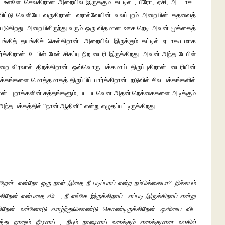
. உள்ளே செல்கிறான் அறையில் இருக்கும் கட்டில் , பீரோ, ஏசி, அட்டாச்ட்
 விட்டு வெளியே வருகிறான். ஹால்வேயின் வலப்புறம் அறையின் கதவைத்
படுகிறது. அறையிலிருந்து வரும் ஒரு விதமான ஊச நெடி அவன் மூக்கைத்
்கித் தயங்கிச் செல்கிறான். அறையில் இருக்கும் கட்டில் ஏடாகூடமாக
க்கிறான். டேபிள் மேல் சிகப்பு நிற டைரி இருக்கிறது. அவன் அந்த டேபிள்
றை விரலால் திறக்கிறான். ஒவ்வொரு பக்கமாய் திருப்புகிறான். டைரியின்
க்கங்களை மொத்தமாகத் திருப்பிப் பார்க்கிறான். நடுவில் சில பக்கங்களில்
ிறான். புறாக்களின் சத்தங்களும், பட படவென அதன் றெக்கைகளை அடிக்கும்
்த பக்கத்தில் “நான் ஆதினி“ என்று எழுதப்பட்டிருக்கிறது.
றேன். என்றோ ஒரு நாள் இதை நீ படிப்பாய் என்ற நம்பிக்கையா? நிச்சயம்
றேன் என்பதை விட , நீ எங்கே இருக்கிறாய்.. எப்படி இருக்கிறாய் என்று
கிறேன். உன்னோடு வாழ்ந்துகொண்டு கொண்டிருக்கிறேன். ஒளியை விட
து நானும் நீயுமாய் , நீயும் நானுமாய் உனக்கும் எனக்குமான உலகில்