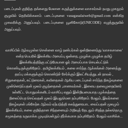
படைப்புகள் குறித்த தங்களது மேலான கருத்துக்களை வாசகர்கள் நமது
முகநூல்
குழுவில்
தெரிவிக்கலாம். படைப்புகளை
vasagasalaiweb@gmail.com
என்கிற
முகவரிக்கு அனுப்பவும். படைப்புகளை
யூனிகோடு(UNICODE)
எழுத்துருவில்
அனுப்பவும்.
வாசிப்பில் ஆர்வமுள்ள சென்னை வாழ் நண்பர்கள் ஒன்றிணைந்து 'வாசகசாலை'
என்ற பெயரில் இலக்கிய அமைப்பு ஒன்றை, முழுக்க முழுக்க தமிழ்
இலக்கியத்திற்கு மட்டுமேயான ஓர் அமைப்பாக செயல்பட்டுக்
கொண்டிருக்குகிறோம்.. தமிழிலக்கியம் , கலை சார்ந்த ஆக்கங்கள் அனைத்து
தரப்பு மக்களுக்கும் கொண்டுச் சேர்க்கும் இலட்சியத்துடன் நாவல் ,
சிறுகதைகள், கட்டுரைகள், கவிதைகள் ஆகிய படைப்புகள் சார்ந்த நிகழ்வுகளை
முன்னெடுப்பதன் மூலம் குழந்தைகள் ,மாணவர்கள் , இளைய தலைமுறையினர்
உள்ளிட்ட பொதுமக்களிடம் வாசிப்பு எனும் இன்றியமையாத பழக்கத்தை
நிலைப்பெற செய்வதன் மூலம் இயலுமென நம்புகிறோம். மேலும், இவர்களை
நிகழ்வுகள் பங்கேற்க ஆர்வம் ஏற்படுத்தி கலந்துரையாட வைப்பதன் மூலமும்
இலக்கியம், கலை குறித்தான சிந்தனையும் அறிவுத் தேடலும் சிறந்த நல்லதொரு
சமூகத்தை உருவாக்க முடியுமென்றும் தீர்க்கமாக நம்புகிறோம்.
மேலும் வாசிக்க...