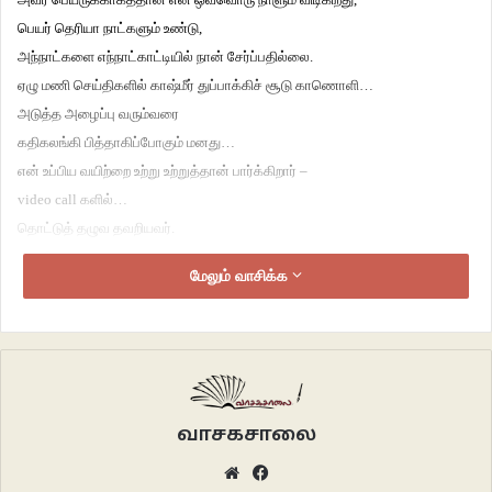
பெயர் தெரியா நாட்களும் உண்டு,
அந்நாட்களை எந்நாட்காட்டியில் நான் சேர்ப்பதில்லை.
ஏழு மணி செய்திகளில் காஷ்மீர் துப்பாக்கிச் சூடு காணொளி…
அடுத்த அழைப்பு வரும்வரை
கதிகலங்கி பித்தாகிப்போகும் மனது…
என் உப்பிய வயிற்றை உற்று உற்றுத்தான் பார்க்கிறார் –
video call களில்…
தொட்டுத் தழுவ தவறியவர்.
உலகமே,
மேலும் வாசிக்க
உங்கள் வீரிய விஞ்ஞான வளர்ச்சியால்
சிலநாட்கள் தீவிரவாதம் நிறுத்துங்கள்,
பிள்ளை பெற்றெடுத்துப் பெயர்சூட்டியபின் கணவரை மீண்டும் அனுப்புகிறேன்..,
சில ஆண்டுகளில் பிள்ளையையும் அனுப்புகிறேன்.
இப்படிக்கு
வாசகசாலை
பட்டாளத்தான் மனைவி
Website
Facebook