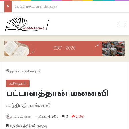
ஜே.பிரோஸ்கான் கவிதைகள்
M
முகப்பு
/
கவிதைகள்
கவிதைகள்
பட்டாளத்தான் மனைவி
காந்திமதி கண்ணண்
வாசகசாலை
March 4, 2019
3
2,108
ஒரு நிமிடத்திற்கும் குறைவு