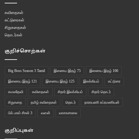
கவிதைகள்
கட்டுரைகள்
சிறுகதைகள்
தொடர்கள்
குறிச்சொற்கள்
Big Boss Season 3 Tamil
இணைய இதழ் 75
இணைய இதழ் 100
இணைய இதழ் 121
இணைய இதழ் 125
இலக்கியம்
கட்டுரை
கமலதேவி
கவிதைகள்
சிறார் இலக்கியம்
சிறார் தொடர்
சிறுகதை
தமிழ் கவிதைகள்
தொடர்
நாராயணி சுப்ரமணியன்
பிக் பாஸ் சீசன் 3
வளன்
வாசகசாலை
குறிப்புகள்