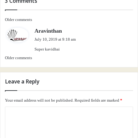
3 Comments
Comments
Older comments
s
Aravinthan
navigation
a
July 10, 2019 at 9:18 am
y
Super kavidhai
s
Comments
Older comments
:
navigation
Leave a Reply
Your email address will not be published.
Required fields are marked
*
C
o
m