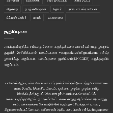
கமலதேவி
கவிதைகள்
சிறார் இலக்கியம்
சிறார் தொடர்
சிறுகதை
தமிழ் கவிதைகள்
தொடர்
நாராயணி சுப்ரமணியன்
பிக் பாஸ் சீசன் 3
வளன்
வாசகசாலை
குறிப்புகள்
படைப்புகள் குறித்த தங்களது மேலான கருத்துக்களை வாசகர்கள் நமது
முகநூல்
குழுவில்
தெரிவிக்கலாம். படைப்புகளை
vasagasalaiweb@gmail.com
என்கிற
முகவரிக்கு அனுப்பவும். படைப்புகளை
யூனிகோடு(UNICODE)
எழுத்துருவில்
அனுப்பவும்.
வாசிப்பில் ஆர்வமுள்ள சென்னை வாழ் நண்பர்கள் ஒன்றிணைந்து 'வாசகசாலை'
என்ற பெயரில் இலக்கிய அமைப்பு ஒன்றை, முழுக்க முழுக்க தமிழ்
இலக்கியத்திற்கு மட்டுமேயான ஓர் அமைப்பாக செயல்பட்டுக்
கொண்டிருக்குகிறோம்.. தமிழிலக்கியம் , கலை சார்ந்த ஆக்கங்கள் அனைத்து
தரப்பு மக்களுக்கும் கொண்டுச் சேர்க்கும் இலட்சியத்துடன் நாவல் ,
சிறுகதைகள், கட்டுரைகள், கவிதைகள் ஆகிய படைப்புகள் சார்ந்த நிகழ்வுகளை