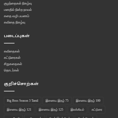
குழந்தைகள் நிகழ்வு
மனதில் நின்ற நாவல்
கதை வழி பயணம்
கவிதை நிகழ்வு
படைப்புகள்
கவிதைகள்
கட்டுரைகள்
சிறுகதைகள்
தொடர்கள்
குறிச்சொற்கள்
Big Boss Season 3 Tamil
இணைய இதழ் 75
இணைய இதழ் 100
இணைய இதழ் 121
இணைய இதழ் 125
இலக்கியம்
கட்டுரை