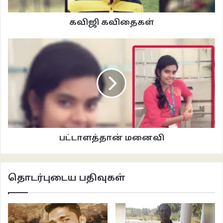
தொலைந்து கொண்டிருந்தவளை
கவிஜி கவிதைகள்
இழுத்து வந்து
அனல் காற்று அறையும் பாலைவனத்தில்
சிறகு பறிக்கப்பட்ட ஒற்றைப் பறவையாக
விட்டுச் செல்ல
‘எப்படி முடிந்தது உன்னால்’
என்னும் கேள்வி எனை
துளைத்துக் கூறு போட்டுப் பல
பரிமாணங்கள் எடுத்துக் கொண்டு இருப்பதை
நிறுத்த முடியா இயலாமையிலும்
பட்டாளத்தான் மனைவி
என்
உயிர்
இருக்கிறது ! !!
தொடர்புடைய பதிவுகள்