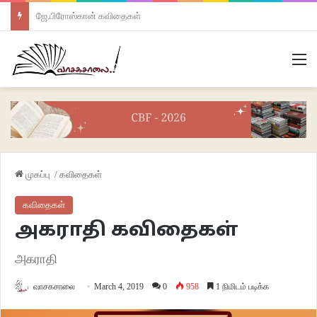
ஜே.பிரோஸ்கான் கவிதைகள்
M
முகப்பு
/
கவிதைகள்
கவிதைகள்
அகராதி கவிதைகள்
அகராதி
வாசகசாலை
March 4, 2019
0
958
1 நிமிடம் படிக்க