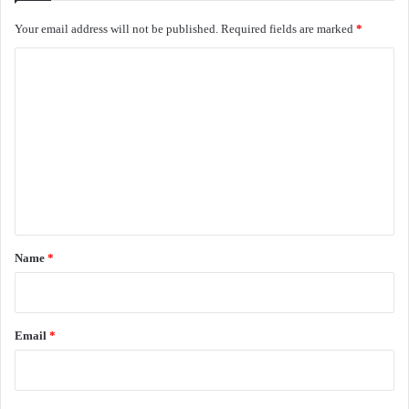
Your email address will not be published.
Required fields are marked
*
C
o
m
m
e
n
t
*
Name
*
Email
*