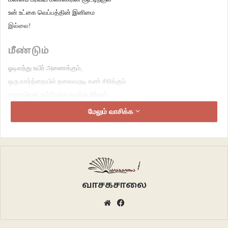
உன் உட்கை வெப்பத்தின் இனிமை
இல்லை!
மீண்டும்
ஓடிவந்து உயிர் அணைக்கும்,
ஒரு வார்த்தையில் தலைவருடி கண் சிரிக்கும்
கரகரவென கம்பீரமாக எழுந்து நிற்கும்
என்னைப் பிடித்துக்கொள் நானிருக்கிறேன் என்று கூறும்
மேலும் வாசிக்க
சற்று வார்த்தையில் நீண்டு வாஞ்சையில் வளரும்
அதிகாரம் செய்கிறேனென சிரிப்பு மூட்டும்,
குளிரச் செய்து வெப்பம் செய்யும்
மெல்லிய குரலில் ஆணுடையதும்,
முரட்டுக் குரலில் பெண்ணுடையதுமாக ….
வாசகசாலை
அப்பப்பா இந்தக் குரல்கள்தான் எத்தனை !
ஏன்தான் இப்படிக் குரல் விரும்பி ஆனேனோ
Website
Facebook
அதீத ஆர்வத்தில் முழுகி
செவி சேர்க்கும் வார்த்தைகளின்