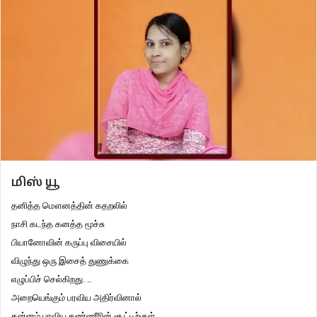
மிஸ் யூ
தனித்த மௌனத்தின் கதறலில்
நாசி கடந்த கனத்த மூச்சு
பியானோவின் கருப்பு விசையில்
விழுந்து ஒரு இசைத் துணுக்கை
எழுப்பிச் செல்கிறது. ..
அறையெங்கும் பரவிய அதிர்வினால்
கன்னம் பரவிய கண்ணீரின் சூட்டிற்குள்