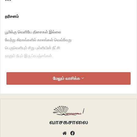
***
தரிசனம்
பூமிக்கு வெளியே திசைகள் இல்லை
வேற்று கிரகங்களில் காலங்கள் வெவ்வேறு
பெருவெளியும் சிறு புள்ளியின் நீட்சி
நானும் நீயும் இரு ப்ரபஞ்சங்கள்.
***
மேலும் வாசிக்க
மகா தரிசனம்
ஆங்காங்கே எல்லை பிரித்து
தனித்தனிப் பெயர் சூட்டப்பட்டிருந்தாலும்
உலகில் இருப்பது ஒரே கடல்
வாசகசாலை
கடல் வற்றினால் கண்டங்கள் தீவுகள் யாவும்
Website
Facebook
ஒரே நிலம் ஆகிவிடுமல்லவா