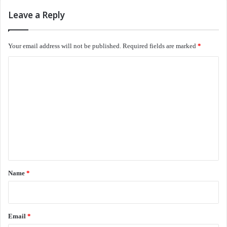
இணைய இதழ் 102
இலக்கியம்
கவிதைகள்
Leave a Reply
வாசகசாலை
ஷாராஜ் கவிதைகள்
Your email address will not be published.
Required fields are marked
*
C
o
m
m
e
n
t
*
Name
*
Email
*