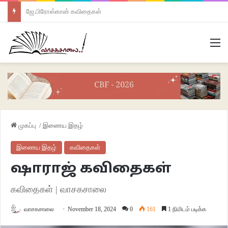
ஜே.பிரோஸ்கான் கவிதைகள்
M
முகப்பு
/
இணைய இதழ்
இணைய இதழ்
கவிதைகள்
ஷாராஜ் கவிதைகள்
கவிதைகள் | வாசகசாலை
வாசகசாலை
November 18, 2024
0
161
1 நிமிடம் படிக்க