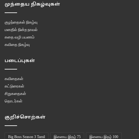
முந்தைய நிகழ்வுகள்
குழந்தைகள் நிகழ்வு
மனதில் நின்ற நாவல்
கதை வழி பயணம்
கவிதை நிகழ்வு
படைப்புகள்
கவிதைகள்
கட்டுரைகள்
சிறுகதைகள்
தொடர்கள்
குறிச்சொற்கள்
Big Boss Season 3 Tamil
இணைய இதழ் 75
இணைய இதழ் 100