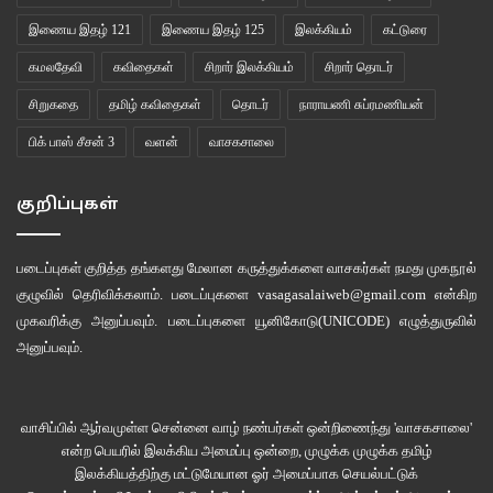
இணைய இதழ் 121
இணைய இதழ் 125
இலக்கியம்
கட்டுரை
கமலதேவி
கவிதைகள்
சிறார் இலக்கியம்
சிறார் தொடர்
சிறுகதை
தமிழ் கவிதைகள்
தொடர்
நாராயணி சுப்ரமணியன்
பிக் பாஸ் சீசன் 3
வளன்
வாசகசாலை
குறிப்புகள்
படைப்புகள் குறித்த தங்களது மேலான கருத்துக்களை வாசகர்கள் நமது
முகநூல்
குழுவில்
தெரிவிக்கலாம். படைப்புகளை
vasagasalaiweb@gmail.com
என்கிற
முகவரிக்கு அனுப்பவும். படைப்புகளை
யூனிகோடு(UNICODE)
எழுத்துருவில்
அனுப்பவும்.
வாசிப்பில் ஆர்வமுள்ள சென்னை வாழ் நண்பர்கள் ஒன்றிணைந்து 'வாசகசாலை'
என்ற பெயரில் இலக்கிய அமைப்பு ஒன்றை, முழுக்க முழுக்க தமிழ்
இலக்கியத்திற்கு மட்டுமேயான ஓர் அமைப்பாக செயல்பட்டுக்