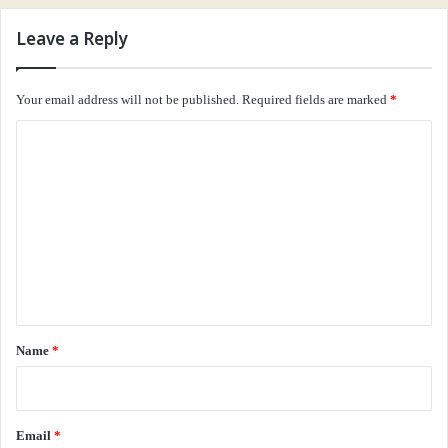
Leave a Reply
Your email address will not be published.
Required fields are marked
*
C
o
m
m
e
n
t
*
Name
*
Email
*