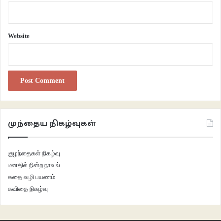
Website
முந்தைய நிகழ்வுகள்
குழந்தைகள் நிகழ்வு
மனதில் நின்ற நாவல்
கதை வழி பயணம்
கவிதை நிகழ்வு