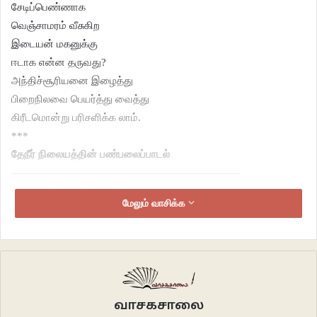
சேடிப்பெண்ணாக
வெஞ்சாமரம் வீசுகிற
இடையன் மகனுக்கு
ஈடாக என்ன தருவது?
அந்திச்சூரியனை இழைத்து
பிறைநிலவை பெயர்த்து வைத்து
கிரீடமொன்று பரிசளிக்க லாம்.
***
தேநீர் நிலையத்தின் பண்பலைப்பாடல்
—————————————————————–
“அன்னக்கிளி உன்னைத் தேடுதே”
மேலும் வாசிக்க
பாடலை கேட்கிற பொழுதெல்லாம்
வால்நட்சத்திரமாய்
புழுதிகிளப்பிச் செல்லும்
தகரப்பேருந்தில் ஏற்றப்பட்டு
கரும்புக்கொல்லைகள் அடர்ந்த
வண்டிப்பாதையில்
வாசகசாலை