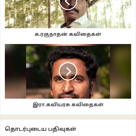
இருந்து தொலைக்கிறதே
ஏழு மணி ஷிப்ட்.
***
க.ரகுநாதன் கவிதைகள்
இலக்கியம்
ஸ்ரீதர் பாரதி கவிதைகள்
இரா.கவியரசு கவிதைகள்
தொடர்புடைய பதிவுகள்