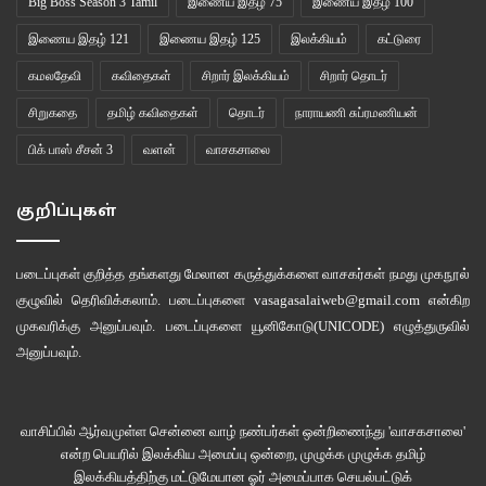
Big Boss Season 3 Tamil
இணைய இதழ் 75
இணைய இதழ் 100
இணைய இதழ் 121
இணைய இதழ் 125
இலக்கியம்
கட்டுரை
கமலதேவி
கவிதைகள்
சிறார் இலக்கியம்
சிறார் தொடர்
சிறுகதை
தமிழ் கவிதைகள்
தொடர்
நாராயணி சுப்ரமணியன்
பிக் பாஸ் சீசன் 3
வளன்
வாசகசாலை
குறிப்புகள்
படைப்புகள் குறித்த தங்களது மேலான கருத்துக்களை வாசகர்கள் நமது
முகநூல்
குழுவில்
தெரிவிக்கலாம். படைப்புகளை
vasagasalaiweb@gmail.com
என்கிற
முகவரிக்கு அனுப்பவும். படைப்புகளை
யூனிகோடு(UNICODE)
எழுத்துருவில்
அனுப்பவும்.
வாசிப்பில் ஆர்வமுள்ள சென்னை வாழ் நண்பர்கள் ஒன்றிணைந்து 'வாசகசாலை'
என்ற பெயரில் இலக்கிய அமைப்பு ஒன்றை, முழுக்க முழுக்க தமிழ்
இலக்கியத்திற்கு மட்டுமேயான ஓர் அமைப்பாக செயல்பட்டுக்