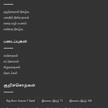
குழந்தைகள் நிகழ்வு
மனதில் நின்ற நாவல்
கதை வழி பயணம்
கவிதை நிகழ்வு
படைப்புகள்
கவிதைகள்
கட்டுரைகள்
சிறுகதைகள்
தொடர்கள்
குறிச்சொற்கள்
Big Boss Season 3 Tamil
இணைய இதழ் 75
இணைய இதழ் 100