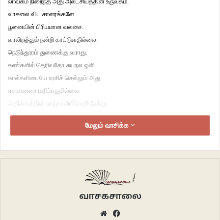
லாவகம் நிறைந்த அது அலட்சியத்தின் உருவகம்.
வாசலை விட சாளரங்களே
பூனையின் பிரியமான வலசை.
வாலிருந்தும் நன்றி காட்டுவதில்லை.
நெடுந்தூரம் துணைக்கு வராது.
கண்களில் தெரிவதோ சுயநல ஒளி.
கால்களிடையே உரசிச் செல்லும் அது
எசமானரை மதிப்பதுமில்லை.
அதிகாரத்தின் நாற்காலியில் ஏறி நின்று
ஏளனமாய் பார்க்கும்.
மேலும் வாசிக்க
நாய்கள் அப்படியல்ல.
கருணை மிகுந்த நாய்கள்
பூனைகளைப் போல கைவிடுவதில்லை.
வாலாட்டலில் எப்போதோ போட்ட பிஸ்கட் தெரியும்.
கையசைவிற்குக் காத்திருக்கும்.
புலிகளின் வரிகள் அளித்த வறட்டு கர்வம்
வாசகசாலை
நாய்களுக்கு இல்லை.
Website
Facebook
பாதையின் குறுக்கே அபசகுனம் காட்டாது.