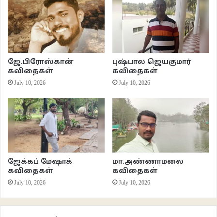
பூமியை நெருங்கி நின்று
பழைய ஒளிமீன்கள்
பற்றியிருக்கும் உயிர்களை
கவர்ந்துவிட தன்னுடல்
வீங்குமளவு ஒளியை உமிழ்கிறான்.
ஜே.பிரோஸ்கான்
புஷ்பால ஜெயகுமார்
கவிதைகள்
கவிதைகள்
பற்றிய கரத்தின் வெம்மையால்
July 10, 2026
July 10, 2026
மயங்கிக் கிடக்கும் உயிர்களெல்லாம்
இன்னுமொரு நட்சத்திரவாசத்தை ஏற்க மறுத்து
அவன் ஒளியை சிதறடிக்கின்றன
இருள் வெளியில்.
சிம்பொனிகளால் கட்டமைந்த தன் வாழ்வினை
ஜேக்கப் மேஷாக்
மா.அண்ணாமலை
தெருவோர பக்கவாத்திய
கவிதைகள்
கவிதைகள்
ஆலாபனைகளால் ஒளியேற்றிவிட
July 10, 2026
July 10, 2026
இயலாத தருணமொன்றில்
ஒளியே இருள்
இருளே ஒளியெனக் கூறி