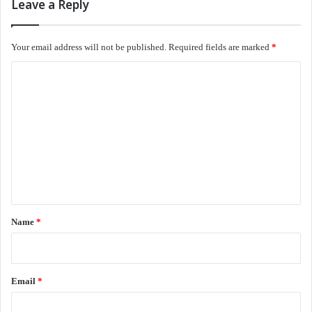
Leave a Reply
நட்சத்திர சாபமிட்ட விநோத நாவால்
தன் ஒளியைத் தானே
Your email address will not be published.
Required fields are marked
*
விழுங்கிச் செரித்து அணைகிறான்.
C
***
o
m
இலக்கியம்
க.ரகுநாதன் கவிதைகள்
m
e
n
t
*
Name
*
Email
*