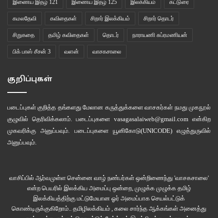
இணைய இதழ் 121
இணைய இதழ் 125
இலக்கியம்
கட்டுரை
கமலதேவி
கவிதைகள்
சிறார் இலக்கியம்
சிறார் தொடர்
சிறுகதை
தமிழ் கவிதைகள்
தொடர்
நாராயணி சுப்ரமணியன்
பிக் பாஸ் சீசன் 3
வளன்
வாசகசாலை
குறிப்புகள்
படைப்புகள் குறித்த தங்களது மேலான கருத்துக்களை வாசகர்கள் நமது
முகநூல்
குழுவில்
தெரிவிக்கலாம். படைப்புகளை
vasagasalaiweb@gmail.com
என்கிற
முகவரிக்கு அனுப்பவும். படைப்புகளை
யூனிகோடு(UNICODE)
எழுத்துருவில்
அனுப்பவும்.
வாசிப்பில் ஆர்வமுள்ள சென்னை வாழ் நண்பர்கள் ஒன்றிணைந்து 'வாசகசாலை'
என்ற பெயரில் இலக்கிய அமைப்பு ஒன்றை, முழுக்க முழுக்க தமிழ்
இலக்கியத்திற்கு மட்டுமேயான ஓர் அமைப்பாக செயல்பட்டுக்
கொண்டிருக்குகிறோம்.. தமிழிலக்கியம் , கலை சார்ந்த ஆக்கங்கள் அனைத்து