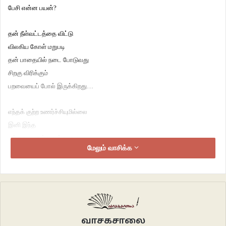
பேசி என்ன பயன்?
தன் நீள்வட்டத்தை விட்டு
விலகிய கோள் மறுபடி
தன் பாதையில் நடை போடுவது
சிறகு விரிக்கும்
பறவையைப் போல் இருக்கிறது…
எந்தக் குற்ற உணர்ச்சியுமில்லை
இனி இந்த
ஒற்றை வானம் எனக்கானது
மேலும் வாசிக்க
எனக்கே எனக்கானது…
நான் ஒன்றை
உன்னிடத்தில் எதிர்பார்க்கிறேன்
நீ ஒன்றை
என்னிடத்தில் எதிர்பார்க்கிறாய்
வாசகசாலை