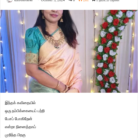
வாசகசாலை
October 5, 2024
0
261
1 நிமிடம் படிக்க
இந்தக் கவிதையில்
ஒரு நம்பிக்கையைப் பற்றி
பேசப் போகிறேன்
என்றா நினைத்தாய்
முறிந்த பிறகு