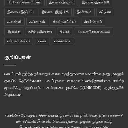
Big Boss Season 3 Tamil
இணைய இதழ் 75
இணைய இதழ் 100
அடர்ந்த கிளைகளுக்கிடையே
இணைய இதழ் 121
இணைய இதழ் 125
இலக்கியம்
கட்டுரை
அணில் பிள்ளையென
கமலதேவி
கவிதைகள்
சிறார் இலக்கியம்
சிறார் தொடர்
ஓடி விளையாடும்
சிறுகதை
தமிழ் கவிதைகள்
தொடர்
நாராயணி சுப்ரமணியன்
ஒளியில் தெரிகிறது
புதியபாதை
பிக் பாஸ் சீசன் 3
வளன்
வாசகசாலை
•
குறிப்புகள்
எல்லா கணக்கும்
படைப்புகள் குறித்த தங்களது மேலான கருத்துக்களை வாசகர்கள் நமது
முகநூல்
சரியாகத்தான்
குழுவில்
தெரிவிக்கலாம். படைப்புகளை
vasagasalaiweb@gmail.com
என்கிற
போடப்படுகிறது
முகவரிக்கு அனுப்பவும். படைப்புகளை
யூனிகோடு(UNICODE)
எழுத்துருவில்
எப்படி வருகிறது
அனுப்பவும்.
பிழை?
எப்போது
வாசிப்பில் ஆர்வமுள்ள சென்னை வாழ் நண்பர்கள் ஒன்றிணைந்து 'வாசகசாலை'
புயல் வருமென
என்ற பெயரில் இலக்கிய அமைப்பு ஒன்றை, முழுக்க முழுக்க தமிழ்
இலக்கியத்திற்கு மட்டுமேயான ஓர் அமைப்பாக செயல்பட்டுக்
புலப்படுவதில்லை