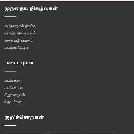
விரவிச் செல்கையில்
முந்தைய நிகழ்வுகள்
காற்றில்
ஆடியசையும்
குழந்தைகள் நிகழ்வு
செடியைப் பார்க்கிறேன்
மனதில் நின்ற நாவல்
கதை வழி பயணம்
இளம் பச்சை
கவிதை நிகழ்வு
அடர் பச்சை
மஞ்சள் கலந்த பச்சை
படைப்புகள்
வெளிறிய பச்சை
முழுதும் மஞ்சள்
கவிதைகள்
பல வண்ணங்களை
கட்டுரைகள்
வார்த்த இலைகளுக்கு
சிறுகதைகள்
நடுவே
தொடர்கள்
நானிருக்கிறேன்
அம்மாவின் சொல் போல
குறிச்சொற்கள்
பூத்திருக்கிறது
ஒரு செந்நிற செம்பருத்தி…