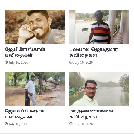
ஆனாலும்
காலத்தின் முகம்
ஒருபக்கம் கடவுளாய்
மறுபக்கம் சாத்தனாய்
காட்சியளிக்கிறது
எப்பக்கம் கடவுள்
ஜே.பிரோஸ்கான்
புஷ்பால ஜெயகுமார்
எப்பக்கம் சாத்தான் என
கவிதைகள்
கவிதைகள்
அடையாளம் தெரிவில்லை
July 10, 2026
July 10, 2026
அவளுக்கு
தாயக்கட்டையை
உருட்டுகிறது
காலம்.
•
ஜேக்கப் மேஷாக்
மா.அண்ணாமலை
கவிதைகள்
கவிதைகள்
அவர்கள் வருகையில்
July 10, 2026
July 10, 2026
முகங்களில்