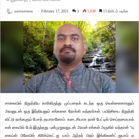
வாசகசாலை
February 17, 2021
3
1,038
13 நிமிடம் படிக்க
சாலையில் நிறுத்திய காரிலிருந்து முப்பதைக் கடந்த ஒரு வெள்ளைகாரனும்
அவனுடன் ஒரு இந்தியனும் எங்களை நோக்கி வந்தார்கள். பயிற்சியை நிறுத்தி
விட்டு நாங்களும் பேசத் தயாரானோம். கடைசியாக நான் பேட்டிங் செய்தமையால்
என் கையில் பேற் இருந்தது. புன்முறுவலுடன் அவன் எங்கள் அருகில் வந்தான் “யு
கைய்ஸ் பிளேயிங் கிரிக்கெட்..ஐ யாம் ஆர்தர் பிறம் இங்கிலண்ட்..ஜயாம் ஏ