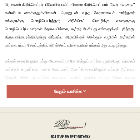
பிரபசனல் கிரிக்கெட்டர்..பிளேயிங் பஸ்ட் கிளாஸ் கிரிக்கெட் பார் அவர் கவுண்டி”
என்னிடம் கைக்குலுக்கினான். அவனுடன் வந்த கேரளாவைச் சார்ந்தவர்
எங்களுக்கு மொழிபெயர்த்தார். கிரிக்கெட் மொழிக்கு எங்களுக்கு
மொழிபெயர்ப்பாளர்கள் தேவையில்லை, ஆர்தர் பேசியது எங்களுக்குப் புரிந்தது.
திருவனந்தபுரத்திலிருந்து திற்பரப்பு அருவிக்குச் செல்லும் வழியில் ஆர்தரின்
பார்வை ரப்பர் தோட்டத்தில் கிரிக்கெட் விளையாடும் எங்கள் மீது பட்டிருந்தது.
எங்கள் கையிலிருந்த பந்து அவனைப் பரிசோதித்துப் பார்க்க உறுத்தியது. பந்தைப்
பார்க்கத் தருவீர்களா எனக் கேட்டான். ஆனந்த் கையிலிருந்த பந்தை ஆர்தரை
நோக்கி வீசினான். பந்தின் எடையை மனதில் தூக்கிப் பார்த்த அவன் தனது
நண்பனை நோக்கி “அமேசிங் ..இற் இஸ் அமேசிங்..ஓட் ஸ்டப்ஸ் இன் இற்?”
மேலும் வாசிக்க
பந்தைக் காட்டவே, கேரளாகாரன் பந்தை வாங்கி நன்கு பார்த்தப்படி துணியிலான
பந்து ஆனால் எடைக்கான காரணம் தெரியவில்லை என்றான்.
“ஓ..எஸ் எஸ்” என்ற ஆர்தர் என்னைப் பார்த்து “கூ மேட் திஸ் பால்?” எனக்
கேட்டான்.
வாசகசாலை