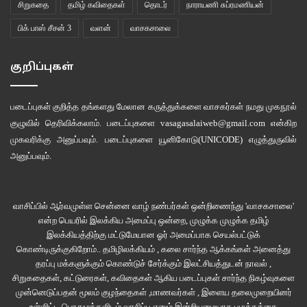
சிறுகதை
தமிழ் கவிதைகள்
தொடர்
நாராயணி சுப்ரமணியன்
நடக்குது..இந்த தடவ எங்கிலும் நடக்குமா”
பிக் பாஸ் சீசன் 3
வளன்
வாசகசாலை
என்னைத் தலைநிமிர்த்து பார்த்தான் ‘”ஓ..நீயா வந்தது…இது புது மெத்தேடு
குறிப்புகள்
..எடுபடுமிண்ணு தோனுது பாக்கிலாம்”
“காலத்தே தொடங்கினதுண்ணு சொல்லிச்சினும்..அத்தறக்கு என்னத்த
படைப்புகள் குறித்த தங்களது மேலான கருத்துக்களை வாசகர்கள் நமது
முகநூல்
மெனக்கேடு இருக்கு இதில?”
குழுவில்
தெரிவிக்கலாம். படைப்புகளை
vasagasalaiweb@gmail.com
என்கிற
முகவரிக்கு அனுப்பவும். படைப்புகளை
யூனிகோடு(UNICODE)
எழுத்துருவில்
அனுப்பவும்.
“இதுக்க மின்ன நம்ம சுற்றின பந்தெல்லாம் ஒரே டிரிப்ல பாலுமுக்கி சுற்றினது..
இது அப்பிடில்ல ..ஒவ்வொரு சுற்றுக்கும் பத்து நிமிசம் வெயில்ல வச்சு ஒணக்கி
எடுக்குதன்..பாக்கிலாம் எப்பிடி வருதுண்ணு”
வாசிப்பில் ஆர்வமுள்ள சென்னை வாழ் நண்பர்கள் ஒன்றிணைந்து 'வாசகசாலை'
என்ற பெயரில் இலக்கிய அமைப்பு ஒன்றை, முழுக்க முழுக்க தமிழ்
ரப்பர் மரத்திலிருந்து வடியும் பாலுடன் இலகுவாக்கபட்ட ஆசிட்டைக் கலந்தால்
இலக்கியத்திற்கு மட்டுமேயான ஓர் அமைப்பாக செயல்பட்டுக்
விரைவில் பால் கெட்டியாகும். நாங்கள் பல முறை ஆசிட்க் கலந்தப் பாலை
கொண்டிருக்குகிறோம்.. தமிழிலக்கியம் , கலை சார்ந்த ஆக்கங்கள் அனைத்து
பயன்படுத்திப் பந்து செய்து தோல்வியைச் சந்தித்திருக்கிறோம்.
தரப்பு மக்களுக்கும் கொண்டுச் சேர்க்கும் இலட்சியத்துடன் நாவல் ,
சிறுகதைகள், கட்டுரைகள், கவிதைகள் ஆகிய படைப்புகள் சார்ந்த நிகழ்வுகளை
முன்னெடுப்பதன் மூலம் குழந்தைகள் ,மாணவர்கள் , இளைய தலைமுறையினர்
ஜோஸ் அண்ணா கூறியதையும், அந்த பந்து அவனின் கையில் இருக்கும்
உள்ளிட்ட பொதுமக்களிடம் வாசிப்பு எனும் இன்றியமையாத பழக்கத்தை