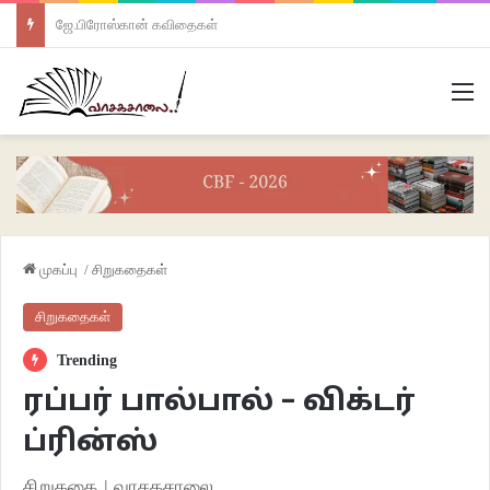
ஜே.பிரோஸ்கான் கவிதைகள்
M
முகப்பு
/
சிறுகதைகள்
சிறுகதைகள்
Trending
ரப்பர் பால்பால் – விக்டர்
ப்ரின்ஸ்
சிறுகதை | வாசகசாலை