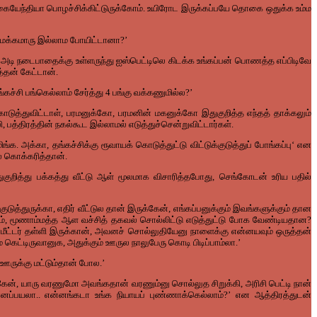
கையேந்தியா
பொழச்சிக்கிட்டுருக்கோம்
.
உயிரோட
இருக்கப்பயே
தொகை
ஒதுக்க
உம்ம
மக்கமாரு
இல்லாம
போயிட்டானா
?’
2
அடி
நடைபாதைக்கு
உள்ளருந்து
ஐஸ்பெட்டிலெ
கிடக்க
உங்கப்பன்
பொணத்த
எப்பிடிவே
த்தன்
கேட்டான்
.
்கச்சி
பங்கெல்லாம்
சேர்த்து
4
பங்கு
வக்கணுமில்ல
?’
ொடுத்துவிட்டாள்
,
பரமனுக்கோ
,
பரமனின்
மகனுக்கோ
இதுகுறித்த
எந்தத்
தாக்கலும்
ி
,
பத்திரத்தின்
நகல்கூட
இல்லாமல்
எடுத்துச்சென்றுவிட்டார்கள்
.
ிங்க
.
அக்கா
,
தங்கச்சிக்கு
ரூவாயக்
கொடுத்துட்டு
விட்டுக்குடுத்துப்
போங்கப்பு
‘
என
்
கொக்கரித்தான்
.
ுகுறித்து
பக்கத்து
வீட்டு
ஆள்
மூலமாக
விசாரித்தபோது
,
செங்கோடன்
உரிய
பதில்
குடுத்துருக்கா
,
எதிர்
வீட்டுல
தான்
இருக்கேன்
,
எங்கப்பனுக்கும்
இவங்களுக்கும்
தான
்
,
மூணாம்மத்த
ஆள
வச்சித்
தகவல்
சொல்லிட்டு
எடுத்துட்டு
போக
வேண்டியதான
?
ீட்டர்
தள்ளி
இருக்கான்
,
அவனச்
சொல்லுதியேனு
நாளைக்கு
என்னயவும்
ஒருத்தன்
்
கெட்டிருவானுக
,
அதுக்கும்
ஊருல
நாலுபேரு
கொடி
பிடிப்பாம்லா
.’
ஊருக்கு
மட்டும்தான்
போல
.’
கேன்
,
யாரு
வரணுமோ
அவங்கதான்
வரணும்னு
சொல்லுத
சிறுக்கி
,
அரிசி
பெட்டி
நான்
்னப்பயலா
..
என்னங்கடா
உங்க
நியாயப்
புண்ணாக்கெல்லாம்
?’
என
ஆத்திரத்துடன்