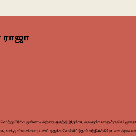
ன் ராஜா
‘
சொத்து
பிரிக்க
முன்னாடி
அத்தை
ஒருத்தி
இருக்கா
,
அவளுக்க
மகனுக்கு
செய்முறை
்க
,
உமக்கு
உம்ம
மக்கமார
பண்ட்
ஒதுக்க
சொல்லிட்டுதாம்
வந்திருக்கிரோ
‘
என
அவையம