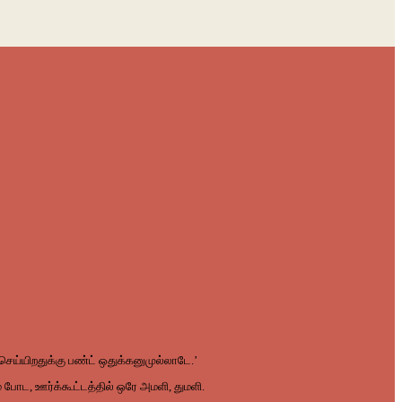
செய்யிறதுக்கு
பண்ட்
ஒதுக்கனுமுல்லாடே
.’
்
போட
,
ஊர்க்கூட்டத்தில்
ஒரே
அமளி
,
துமளி
.