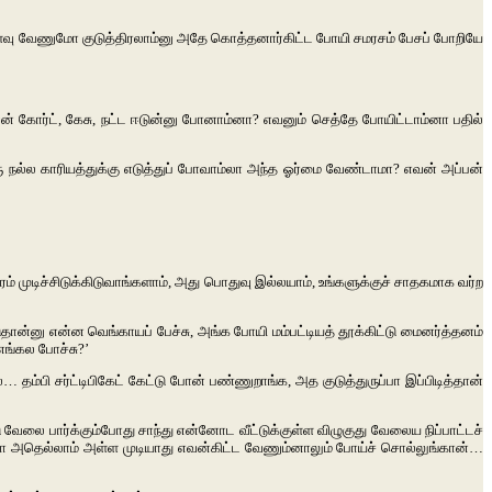
வு
வேணுமோ
குடுத்திரலாம்னு
அதே
கொத்தனார்கிட்ட
போயி
சமரசம்
பேசப்
போறியே
ன்
கோர்ட்
,
கேசு
,
நட்ட
ஈடுன்னு
போனாம்னா
?
எவனும்
செத்தே
போயிட்டாம்னா
பதில்
ு
நல்ல
காரியத்துக்கு
எடுத்துப்
போவாம்லா
அந்த
ஓர்மை
வேண்டாமா
?
எவன்
அப்பன்
ரம்
முடிச்சிடுக்கிடுவாங்களாம்
,
அது
பொதுவு
இல்லயாம்
,
உங்களுக்குச்
சாதகமாக
வர்ற
ுதான்னு
என்ன
வெங்காயப்
பேச்சு
,
அங்க
போயி
மம்பட்டியத்
தூக்கிட்டு
மைனர்த்தனம்
எங்கல
போச்சு
?’
்
…
தம்பி
சர்ட்டிபிகேட்
கேட்டு
போன்
பண்ணுறாங்க
,
அத
குடுத்துருப்பா
இப்பிடித்தான்
ு
வேலை
பார்க்கும்போது
சாந்து
என்னோட
வீட்டுக்குள்ள
விழுகுது
வேலைய
நிப்பாட்டச்
ா
அதெல்லாம்
அள்ள
முடியாது
எவன்கிட்ட
வேணும்னாலும்
போய்ச்
சொல்லுங்கான்
…