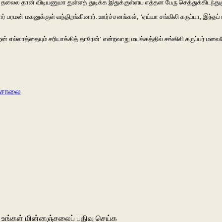
தலைல
தான்
விடியணுமா
துள்ளத்
துடிக்க
இதுக்குள்ளய
எத்தன
பேரு
செத்துக்கிடந்து
ார்
பரமன்
மகனுக்குள்
வந்திறங்கினார்
.
ஊர்ச்சனங்கள்
, ‘
ஏய்யா
சங்கிலி
கருப்பா
,
இந்தப்
ேன்
எல்லாத்தையும்
சரியாக்கித்
தாரேன்
‘
என்றவாறு
மயக்கத்தில்
சங்கிலி
கருப்பர்
மலையே
கசாலை
உங்கள் மின்னஞ்சலைப் பதிவு செய்க