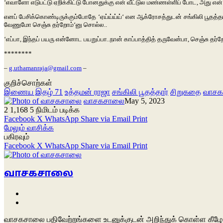
‘எவாளோ
எடுபட்டு
ஏறிக்கிட்டு
போனதுக்கு
என்
வீட்டுல
மண்ணள்ளிப்
போட
,
அது
என்
எனப்
பேசிக்கொண்டிருக்கும்போதே
‘
ஏய்ய்ய்ய்
‘
என
ஆக்ரோசத்துடன்
சங்கிலி
பூதத்த
வேணுமோ
செஞ்சு
தர்றோம்
‘
னு
சொல்ல
..
‘
எப்பா
,
இந்தப்
பயரு
என்னோட
பயறுப்பா
..
நான்
காப்பாத்தித்
தருவேன்பா
,
செஞ்சு
தர்ற
********
–
g.uthamanraja@gmail.com
–
குறிச்சொற்கள்
இணைய இதழ் 71
உத்தமன் ராஜா
சங்கிலி பூதத்தார்
சிறுகதை
வாச
வாசகசாலை
May 5, 2023
2
1,168
5 நிமிடம் படிக்க
Facebook
X
WhatsApp
Share via Email
Print
மேலும் வாசிக்க
பகிரவும்
Facebook
X
WhatsApp
Share via Email
Print
வாசகசாலை
Website
Facebook
வாசகசாலை பதிவேற்றங்களை உடனுக்குடன் அறிந்துக் கொள்ள கீழே 