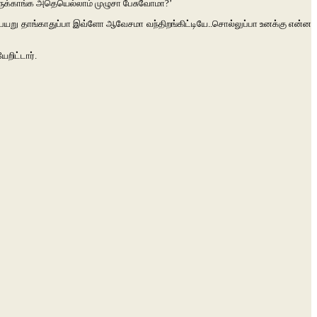
ருக்காங்க
அதெயெல்லாம்
முழுசா
பேசுவோமா
?’
பயறு
தாங்காதுப்பா
இவ்ளோ
ஆவேசமா
வந்திறங்கிட்டியே
..
சொல்லுப்பா
உனக்கு
என்ன
றிட்டார்
.