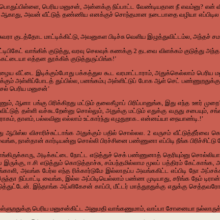
பொதுப்பிள்ளை
,
பெரிய
மனுசன்
,
அன்னக்கு
நிப்பாட்ட
வேண்டியதான
நீ
எவம்னு
?
என்
வ
ஆகாது
,
அவன்
வீட்டுத்
தண்ணிய
எனக்குச்
சொந்தமான
நடைபாதை
வழியா
எப்பிடில
சுவரா
குடத்தோட
மாட்டிக்கிட்டு
,
அவனுகள
பிடிச்சு
வெளிய
இழுத்துவிட்டம்ல
,
அந்தச்
சம
ட்டிபிகேட்
வாங்கிக்
குடுத்து
,
வரவு
செலவுக்
கணக்கு
2
தடவை
விளக்கம்
குடுத்து
அந்த
கட்டையா
எத்தன
தூக்கிக்
குடுத்துருப்பிங்க
!’
பழைய
வீட்டை
இடிக்கும்போது
பக்கத்துல
கூட
வரமாட்டாராம்
,
அதுக்கெல்லாம்
பெரிய
ம
்கும்
அள்ளிப்போடத்
துப்பில்ல
,
பனங்கம்பு
அள்ளிட்டுப்
போக
ஆள்
செட்
பண்ணுறதுக்கு
சல்
பெரிய
மனுசன்’
ணும்
,
ஆனா
பங்கு
பிரிக்கிறது
மட்டும்
தலைகீழாப்
பிரிப்பானுங்க
,
இது
எந்த
ஊர்
முறை
விட்டுத்
தள்ளி
வச்சுடறேன்னு
சொல்லும்
,
அதுக்கு
மட்டும்
எதுக்கு
வருது
சபையும்
,
சங்
ராகம்
,
தாளம்
,
பல்லவினு
எல்லாம்
உட்கார்ந்து
எழுதுறாக
..
என்னய்யா
நையாண்டி
.!’
து
ஆபிஸ்ல
விசாரிச்சுட்டாங்க
அதுக்கும்
பதில்
சொல்லல
. 2
வருசம்
வீட்டுத்தீர்வை
கெ
ைங்க
,
நான்தான்
கார்டியன்னு
சொல்லி
பிரச்சினை
பண்ணுனா
எப்பிடி
நீங்க
பிரிச்சிட்டு
ங்கிருக்காரு
,
அடிக்கட்டை
நோட்ட
எடுத்துச்
செக்
பண்ணுனாத்
தெரியும்னு
சொல்லியாச
ல
இருக்கு
,
ஈ
.
சி
எடுத்தும்
கொடுத்தாச்சு
,
சம்பந்தமில்லாம
மூலப்
பத்திரம்
கேட்காங்க
,
அ
ங்காளி
,
அவங்க
பேர்ல
எந்த
ரிக்கார்டுமே
இல்லாதப்ப
அவங்ககிட்ட
எப்பிடி
நோ
அப்சக்
ருந்தா
நிப்பாட்டி
வைங்க
,
இல்ல
அப்பிடியெல்லாம்
பண்ண
முடியாது
,
சரிங்க
நேம்
டிரான்
ுத்துட்டேன்
.
இந்தாங்க
அப்ளிகேசன்
காப்பி
,
மீட்டர்
மாத்துறதுக்கு
எதுக்கு
செத்தவர
ள்ளுறதுக்கு
பெரிய
மனுசன்கிட்ட
அனுமதி
வாங்கணுமாம்
,
வாப்பா
சோனையா
நல்லாருக