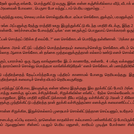
றேன்
ஒமக்கு
எங்கடே
பொத்துகிட்டு
வருது
,
இங்க
என்ன
கஞ்சிக்கில்லாம
வீடு
,
வீடாக்
அவனவன்
போவனா
..
பெருசா
பேச
வந்துட்டாம்
பெரிய
மனுசம்னு
…’
்குடுத்து
வரவு
,
செலவு
பாக்க
சொல்லுதியயோ
..
ஏம்யா
செங்கோடனுக்கும்
,
பரமனுக்கும்
ம
உங்க
அப்பனுக்கு
நேத்து
ராத்திரி
உசுறு
இழுத்துக்கிட்டு
கிடந்த
மாதிரி
கிடக்கு
,
இந்த
என்னடே
ஊர்ச்சபையில
பேசவந்திட்டிங்க
‘
என
ஊருக்குப்
பொதுவாய்
சொக்காரன்
ஒரு
ப்பன்
சொத்தப்
பிரிக்க
நீ
எவம்டே
?’
என
செங்கோடன்
பொரிந்து
தள்ளினான்
. ‘
அக்கா
தங
தங்கை
அசல்
வீட்டுப்
பத்திரம்
மொத்தத்தையும்
களவாடிச்சென்று
செங்கோடனிடம்
க
ில்லாத
ஆளாக
செங்கோடன்
தங்கை
மூத்தவனுக்குத்தான்
எல்லாம்
உண்டு
எனச்
சொல்ல
கும்
,
யாராச்சும்
ஒரு
ஆளு
வாங்குனாலே
இடம்
காணாதே
,
என்னடே
4
பங்கு
வக்கணும
த்
தாராம்னாச்
சொல்லு
மொத்தமா
வாங்கிக்கிடுதேன்
‘
எனச்
செங்கோடன்
பணத்திமிரில
ு
பத்திரத்தைத்
தேடிப்பார்த்தபோது
பத்திரம்
காணாமல்
போனது
தெரியவந்தது
.
இத
்திரத்தைக்
களவாடிச்
சென்ற
விபரம்
தெரியவருகிறது
.
ு
எடுத்துட்டுப்போவ
,
இவளுக்கு
என்ன
உரிமை
இருக்குனு
இவ
தூக்கிட்டுப்
போயி
அங்க
பாத்து
கணக்கு
ஒப்படைச்சிருக்கேன்
,
சிறுக்கிவிள்ள
எங்கிட்ட
நேர்ல
சொல்லவேண்டாம
ப்பானுவோ
,
இதே
மாதிரி
எதிர்வீட்டுக்காரன்
நீயே
எடுத்து
வச்சிக்கிட்டு
அவன்
2
கிலோம
ுக்கு
முந்திக்கிட்டு
பத்திரத்த
நான்
தூக்கி
வச்சிருந்தம்னா
எனக்குக்
களவாணிப்பட்டம
ொன்ன
சிறுக்கிக
,
இதுக்கெல்லாம்
முறையாச்
சொல்லிட்டுத்தான
செய்யணும்
,
உபதேசம்
சபைக்கு
எப்பிடி
வரலாம்
,
நானென்ன
காதலிச்சா
கல்யாணம்
பண்ணிக்கிட்டு
போயிருக்
ம்
ஆவணும்னா
சின்னப்
பயலும்
பெரிய
மனுசன்
,
காரியம்
முடிஞ்சு
போச்சுனா
சின