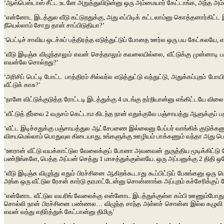
‘ஆஸ்பெஸ்டாஸ்
சீட்ட
உடனே
அறுத்துவிடுன்னு
ஒரு
அம்மையார்
கேட்டாங்க
,
அந்த
அம்
‘என்னோட
இடத்துல
வீடு
கட்டுறதுக்கு
,
அது
எப்பிடிக்
கட்டலாம்னு
கொத்தனார்கிட்ட
நீயெல்லாம்
சோறு
தான்
சாப்பிடுதியா
?’
‘பெட்டிச்
சாவிய
ஒடச்சுப்
பத்திரத்த
எடுத்துட்டுப்
போனத
ஊர்ல
ஒரு
பய
கேட்கலயே
,
எ
‘வீடு
இடிஞ்சு
விழுந்தாலும்
எவன்
செத்தாலும்
கவலையில்லை
,
வீட்டுக்கு
முன்னாடி
ப
எவன்லே
சொல்றது
?’
‘அரிசிப்
பெட்டி
போட்ட
பாத்திரம்
சில்வர்ல
எடுத்துட்டு
வந்துட்டு
,
அதுக்கப்புறம்
போயி
வீட்டுக்
காசு
?’
‘நானே
விட்டுக்குடுத்த
ரோட்டடி
இடத்துக்கு
4
மடங்கு
தர்றியான்னு
எங்கிட்டயே
விலை
‘வீட்டுத்
தீர்வை
2
வருசம்
கெட்டாம
கிடந்த
நான்
எதுக்குவே
பஞ்சாயத்து
ஆளுக்குப்
ப
‘வீட்ட
இடிச்சதுக்கு
பஞ்சாயத்துல
ஆட்சேபணை
இல்லைனு
பேப்பர்
வாங்கிக்
குடுக்கண
விசயமெல்லாம்
பொதுவுல
கிடையாது
,
உங்களுக்கு
ஊழியம்
பாக்கணும்
வந்தா
அது
ப
‘ஊரான்
வீட்டு
வயக்காட்டுல
வேலைக்குப்
போனா
அவனவன்
துருத்திய
மூடிக்கிட்டு
பண்றிங்களே
,
பெத்த
அப்பன்
செத்து
1
மாசத்துக்குள்ளயே
.
ஒரு
அப்பனுக்கு
2
திதி
ஒ
‘வீடு
இடிஞ்சு
விழுந்து
எதும்
பிரச்சினை
ஆகிறக்கூடாது
கூப்பிட்டுப்
பேசுங்கனு
ஒரு
ப
அங்க
ஒரு
வீட்டுல
ரேசன்
கார்டு
தரமாட்டேன்னு
சொன்னாங்க
அப்புறம்
கச்சேரிக்குப்
‘என்னோட
வீட்டுல
வயரிங்
வேலைக்கு
என்னோட
இடத்துக்குள்ள
கம்பி
ஊணும்போது
சொல்லி
நான்
பிரச்சினை
பண்ணல
…
விழுந்த
சாந்த
அள்ளச்
சொன்ன
இல்ல
கழுவி
எவன்
வந்து
எதிர்த்துக்
கேட்பான்னு
திமிரு’