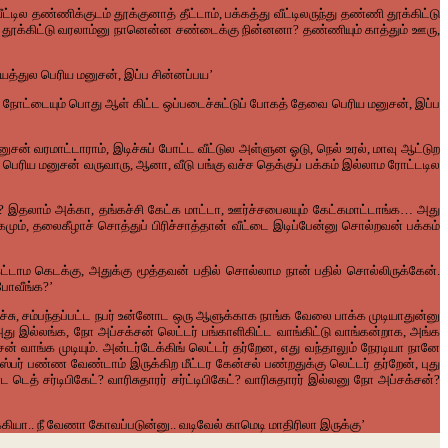
ீட்டில
தண்ணிக்குடம்
தூக்குனாத்
தீட்டாம்
,
பக்கத்து
வீட்டிலருந்து
தண்ணி
தூக்கிட்டு
தூக்கிட்டு
வரலாம்னு
நானென்ன
சண்டைக்கு
நின்னனா
?
தண்ணியும்
காத்தும்
ஊரு
,
யத்துல
பெரிய
மனுசன்
,
இப்ப
சின்னப்பய’
நோட்டையும்
பொது
ஆள்
கிட்ட
ஒப்படைச்சுட்டுப்
போகத்
தேவை
பெரிய
மனுசன்
,
இப்ப
னுசன்
வரமாட்டாராம்
,
இடிச்சுப்
போட்ட
வீட்டுல
அள்ளுன
ஓடு
,
நெல்
உரல்
,
மாவு
ஆட்டுற
பெரிய
மனுசன்
வருவாரு
,
ஆனா
,
வீடு
பங்கு
வச்ச
தெக்குப்
பக்கம்
இல்லாம
ரோட்டடில
?
இதலாம்
அக்கா
,
தங்கச்சி
கேட்க
மாட்டா
,
ஊர்ச்சபைலயும்
கேட்கமாட்டாங்க
…
அது
கமும்
,
தலைகீழாச்
சொத்துப்
பிரிச்சாத்தான்
வீட்டை
இடிப்பேன்னு
சொல்றவன்
பக்கம்
ட்டாம
கெடக்கு
,
அதுக்கு
மூத்தவன்
பதில்
சொல்லாம
நான்
பதில்
சொல்லிருக்கேன்
.
போவீங்க
?’
்சு
,
சம்பந்தப்பட்ட
நபர்
உன்னோட
ஒரு
ஆளுக்காக
நாங்க
வேலை
பாக்க
முடியாதுன்னு
து
இல்லங்க
,
நோ
அப்சக்சன்
லெட்டர்
பங்காளிகிட்ட
வாங்கிட்டு
வாங்கன்றாக
,
அங்க
சன்
வாங்க
முடியும்
.
அன்டர்டேக்கிங்
லெட்டர்
தர்றேன
,
எது
வந்தாலும்
நேரடியா
நானே
ஸ்பர்
பண்ண
வேண்டாம்
இருக்கிற
மீட்டர
கேன்சல்
பண்றதுக்கு
லெட்டர்
தர்றேன்
,
புது
ோட
டெத்
சர்டிபிகேட்
?
வாரிசுதாரர்
சர்ட்டிபிகேட்
?
வாரிசுதாரர்
இல்லனு
நோ
அப்சக்சன்
?
்கியா
..
நீ
வேணா
கோவப்படுன்னு
..
வடிவேல்
காமெடி
மாதிரிலா
இருக்கு’