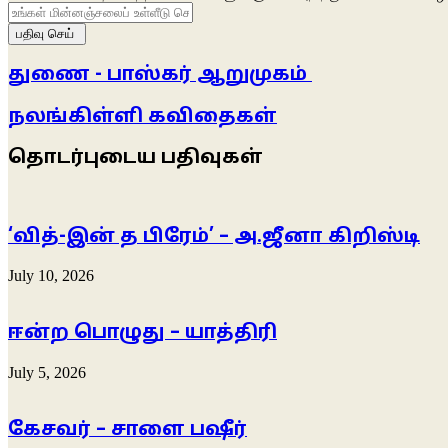
உங்கள்
மின்னஞ்சலைப்
உள்ளீடு
செய்க
துணை - பாஸ்கர் ஆறுமுகம்
நலங்கிள்ளி கவிதைகள்
தொடர்புடைய பதிவுகள்
‘வித்-இன் த பிரேம்’ – அ.ஜீனா கிறிஸ்டி
July 10, 2026
ஈன்ற பொழுது – யாத்திரி
July 5, 2026
கேசவர் – சாளை பஷீர்