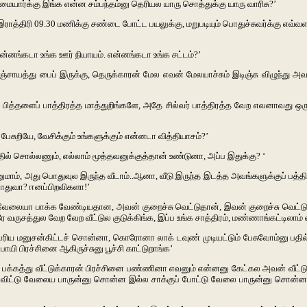
மையார்க்கு
இங்க
என்ன
சம்பந்தம்னு
தெரியல
யாரு
சொத்துக்கு
யாரு
வாரிசு
?’
இராத்திரி
09.30
மணிக்கு
சண்டை
போட்ட
பயலுக்கு
,
மறுபடியும்
பொதுச்சுவர்க்கு
எவ்வள
ன்னங்கடா
உங்க
ஊர்
நியாயம்
.
என்னங்கடா
உங்க
சட்டம்
?’
ஞ்சாயத்து
பைப்
இருக்கு
,
தெருக்காரன்
மேல
எவன்
மேலயாச்சும்
இடிஞ்சு
விழுந்து
அவ
பித்தளைப்
பாத்திரத்த
மாத்துறிங்களே
,
அதே
சில்வர்
பாத்திரத்த
வேற
எவனாவது
ஒர
பேசுறியே
,
வேசிக்கும்
உங்களுக்கும்
என்னடா
வித்தியாசம்
?’
தில்
சொல்லணும்
,
எல்லாம்
மூத்தவனுக்குத்தான்
உண்டுனா
,
அப்ப
இதுக்கு
? ‘
ுமாம்
,
அது
பொதுவுல
இருந்த
வீடாம்
..
ஆனா
,
வீடு
இருந்த
இடத்த
அவங்களுக்குப்
பத்தி
ொதுவா
?
ஈனப்பிறவிகளா!’
வேலையா
பாக்க
வேண்டியதான
,
அவன்
குறைச்சு
வெட்டுதான்
,
இவன்
குறைச்சு
வெட்ட
ரே
வருசத்துல
வேற
வேற
வீட்டுல
குடுக்கிங்க
,
இப்ப
உங்க
சாத்திரம்
,
மண்ணாங்கட்டிலாம்
ெரிய
மனுசன்கிட்டச்
சொன்னா
,
கொரோனா
லாக்
டவுண்
முடியட்டும்
பேசுவோம்னு
பதில
போயி
பிரச்சினை
ஆகிருச்சுனு
பூச்சி
காட்டுறாங்க’
பக்கத்து
வீட்டுக்காரன்
பிரச்சினை
பண்ணினா
எவனும்
என்னனு
கேட்கல
அவன்
வீட்ட
விட்டு
வேலைய
பாருன்னு
சொன்ன
இல்ல
சாக்குப்
போட்டு
வேலை
பாருன்னு
சொன்ன