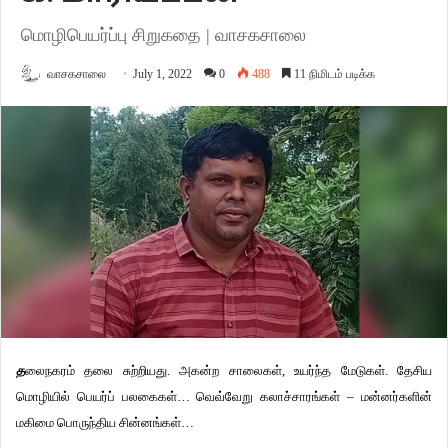
மொழிபெயர்ப்பு சிறுகதை | வாசகசாலை
வாசகசாலை
July 1, 2022
0
488
11 நிமிடம் படிக்க
த
லைநகரம் தலை சுற்றியது. அகன்ற சாலைகள், உயர்ந்த மேடுகள். தேசிய
மொழியில் பெயர்ப் பலகைகள்… வெவ்வேறு கலாச்சாரங்கள் – மன்னர்களின்
மகிமை பொருந்திய சின்னங்கள்…