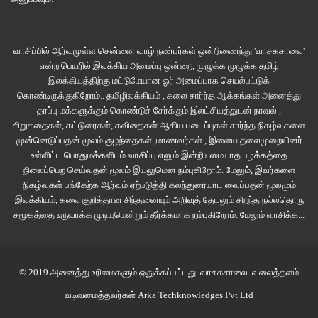
பேருந்து நகர் முழுவதையும் நான்கு சுற்றுகள் சுற்றியது. பார்த்த சாலைகளையே
பார்த்தோம். தான்சேன் மார்க்…பிர்லா மந்திர்…சர்தார் படேல் மார்க்… இப்படி
வாசிப்பில் ஆர்வமுள்ள சென்னை வாழ் நண்பர்கள் ஒன்றிணைந்து 'வாசகசாலை'
அந்த சாலை, இந்த சாலை என்று சுற்றி அங்கு இரண்டு பேர், இங்கு இரண்டு பேர்
என்ற பெயரில் இலக்கிய அமைப்பு ஒன்றை, முழுக்க முழுக்க தமிழ்
என்று முப்பது பேரை ஏற்றிக்கொண்டது. பத்து மணி ஆனபோதும் நகரத்தைத்
இலக்கியத்திற்கு மட்டுமேயான ஓர் அமைப்பாக செயல்பட்டுக்
கொண்டிருக்குகிறோம்.. தமிழிலக்கியம் , கலை சார்ந்த ஆக்கங்கள் அனைத்து
தாண்டவில்லை. “ஆக்ராக்கு போக நாலு மணி நேர பயணம்னு சொன்னீங்க,
தரப்பு மக்களுக்கும் கொண்டுச் சேர்க்கும் இலட்சியத்துடன் நாவல் ,
இருக்குற நேரமெல்லாம் இங்கயே போயிட்டு” என்று சலிப்புடன் என்னைப்
சிறுகதைகள், கட்டுரைகள், கவிதைகள் ஆகிய படைப்புகள் சார்ந்த நிகழ்வுகளை
பார்த்தாள் லலிதா.
முன்னெடுப்பதன் மூலம் குழந்தைகள் ,மாணவர்கள் , இளைய தலைமுறையினர்
உள்ளிட்ட பொதுமக்களிடம் வாசிப்பு எனும் இன்றியமையாத பழக்கத்தை
நிலைப்பெற செய்வதன் மூலம் இயலுமென நம்புகிறோம். மேலும், இவர்களை
எங்கள் முன்னால் இருந்த சீட்டில் அமர்ந்திருந்த ஐந்தாறு பேர்கள் எங்களைப்
நிகழ்வுகள் பங்கேற்க ஆர்வம் ஏற்படுத்தி கலந்துரையாட வைப்பதன் மூலமும்
பார்த்தார்கள். அநேகமாக அவர்கள் தெலுங்குக்காரர்களாக இருக்க வேண்டும்.
இலக்கியம், கலை குறித்தான சிந்தனையும் அறிவுத் தேடலும் சிறந்த நல்லதொரு
“நீங்க தெலுங்கு காரங்களா” என்றார்கள். “ஆமா” என்று தலையாட்டினேன்.
சமூகத்தை உருவாக்க முடியுமென்றும் தீர்க்கமாக நம்புகிறோம்.
மேலும் வாசிக்க...
இருவரும் பெரு மூச்சுவிட்டோம். ஊமை போல இருக்க வேண்டிய வேலை இனி
இல்லை என்று நினைத்தேன். “நீங்க எங்க இருந்து வர்றீங்க?” என்றேன்.
“பெஜவாடா”விலிருந்து என்றனர். அதோடு நிறுத்தாமல் எங்களுக்கு முன்னிருந்த
© 2019 அனைத்து உரிமைகளும் ஒதுக்கப்பட்டது.
வாசகசாலை
. வலைத்தளம்
சீட்டில் அமர்ந்திருந்த இளைஞர்கள் எங்களைப் பார்த்துத் திரும்பி…
வடிவமைத்தவர்கள்
Arka Techknowledges Pvt Ltd