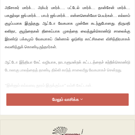
அசோகர் மார்க்… அக்பர் மார்க்…. பட்டேல் மார்க்… தான்சேன் மார்க்…
பகதுர்ஷா ஜங் மார்க்… பாபர் ஜங் மார்க்… என்னனென்வோ பெயர்கள்… எல்லாம்
குழப்பமாக இருந்தது. ஆட்டோ வேகமாக முன்னே கடந்துபோனது. திருமதி
லலிதா, குழந்தைகள் திகைப்பாக முகத்தை வைத்துக்கொண்டு சாலைக்கு
இரண்டு பக்கமும் வேகமாகப் பின்னால் ஓடுகிற காட்சிகளை விசித்திரமாகக்
கவனித்துக் கொண்டிருந்தார்கள்.
ஆட்டோ இந்தியா கேட் வழியாக, நாடாளுமன்றக் கட்டடத்தைச் சுற்றிக்கொண்டு
டோலாகு பாலத்தைத் தாண்டி தில்லி காந்த் சாலைமீது வேகமாகச் சென்றது.
“இன்னும் எவ்வளவு தூரம் இருக்குப்பா” வம்சி கேட்டான்.
மேலும் வாசிக்க
“பக்கத்துல வந்துட்டோம். இன்னும் பத்துப் பதினைஞ்சு நிமிஷத்துல பேஸ்
ஹாஸ்பிட்டல் போயிருவோம். அங்க சேகர் மாமா, லட்சுமி அத்த, திவ்யா
இருக்காங்க” என்றேன்.
வம்சி முகத்தில் சந்தோசப் பூக்கள் பூத்தன.