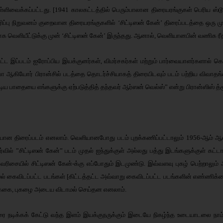
வைக்கப்பட்டது. [1941 காலகட்டத்தில் பெரும்பாலான திரையரங்குகள் பெரிய ஸ்டூடியோ
ப்பு நிறுவனம் குறைவான திரையரங்குகளில் ‘சிட்டிஸன் கேன்’ திரைப்படத்தை ஒரு ம
படமாக வெளியீட்டுக்கு முன் ‘சிட்டிஸன் கேன்’ இருந்தது. ஆனால், வெளியானபின் வணிக 
ட இப்படம் ஐரோப்பிய இயக்குனர்கள், விமர்சகர்கள் மற்றும் பார்வையாளர்களால் கொ
போ ஆகியோர் பிரான்சில் படத்தை தொடர்ச்சியாகத் திரையிடவும் படம் பற்றிய விவாதங்க
பாதையை எங்களுக்கு ஏற்படுத்தித் தந்தவர் ஆர்ஸன் வெல்ஸ்” என்று பிரான்ஸிஸ் த்ரூஃப
ளியான திரைப்படம் எனலாம். வெளியானபோது படம் புறக்கணிப்பட்டாலும் 1956-ஆம் ஆண்
ர்வில் ”சிட்டிஸன் கேன்” படம் முதல் ஐந்துக்குள் அல்லது பத்து இடங்களுக்குள் கட்டா
கள் வரிசையில் சிட்டிஸன் கேன்-க்கு எப்போதும் இடமுண்டு. இவ்வளவு புகழ் பெற்றால
மல் கைவிடப்பட்ட படங்கள் [கிட்டத்தட்ட அவ்வாறு கைவிடப்பட்ட படங்களின் எண்ணிக்க
லக்கை, புகழை அடைய விடாமல் செய்தன எனலாம்.
 நடிக்கக் கேட்டு வந்த இளம் இயக்குநருக்கும் இடையே நிகழ்ந்த உடையாடலை நாம் பா