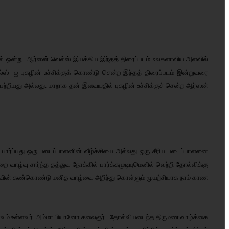
ில் ஒன்று. ஆர்ஸன் வெல்ஸ் இயக்கிய இந்தத் திரைப்படம் உலகளாவிய அளவில்
ஸ் -ஐ புகழின் உச்சிக்குக் கொண்டு சென்ற இந்தத் திரைப்படம் இன்றுவரை
ப் பற்றியது அல்லது. மாறாக தன் இளவயதில் புகழின் உச்சிக்குச் சென்ற ஆர்ஸன்
பார்ப்பது ஒரு படைப்பாளனின் வீழ்ச்சியை அல்லது ஒரு சீரிய படைப்பாளனை
றை வாழ்வு சார்ந்த தத்துவ நோக்கில் பார்க்கமுடியுமெனில் வெற்றி தோல்விக்கு
 அறிவின் கண்கொண்டு மனித வாழ்வை அறிந்து கொள்ளும் முயற்சியாக நாம் காண
ல் ஆர்வம் உள்ளவர். அம்மா பியானோ கலைஞர். தோல்வியடைந்த திருமண வாழ்க்கை