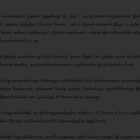
்க வைக்கத்தான் முதலில் அணுகியது. கிட்டத்தட்ட தனது சினிமா வாழ்க்கையின் இறங்க
்தார். ஆனால், ஸ்டுடியோ Charlton Heston – னிடம் ஆர்சன் வெல்ஸும் இந்தப் படத்
 பின்னர் உண்மை தெரிந்தாலும் ஆர்சன் வெல்ஸ்தான் படத்தை இயக்கவேண்டும் என்று
கு சம்பளம் தரப்பட்டது.
இருந்த நடிகர்களை ஒப்பந்தம் செய்தார். நடிகை ஜேனட் லே முதலில் நடிக்க ஒப்புக்க
்கியமான ஹாலிவுட் நடிகர்கள் வெல்ஸுக்காக படத்தில் நடிக்க ஒப்புக் கொண்டார்கள்.
rsal] செய்து தாமதாகத் தொடங்கினாலும் பன்னிரெண்டு பக்க திரைக்கதையை நான்கைந்து
வெல்சுக்கு தேவையான உதவிகளை செய்து தந்தார். வெல்சுக்கும், ஸஃக்ஸ்மித்-க்கும் இடை
. இதனால் வெல்ஸ் படைப்பூக்கத்துடன் வேலை செய்ய முடிந்தது.
ம் போது ஸஃக்ஸ்மித், எம் ஜி எம் நிறுவனத்துக்கு மாற்றப்பட்டார். [Touch of Evil படத்
ியை [Rough cut] வெல்ஸ் தயாரிப்பு நிறுவனத்துக்கு அனுப்பினார்.
ல்ஸின் அனுமதியில்லாமல், தயாரிப்பு நிறுவனம் ஹாரி கெல்லர் என்னும் இயக்குநரை வை