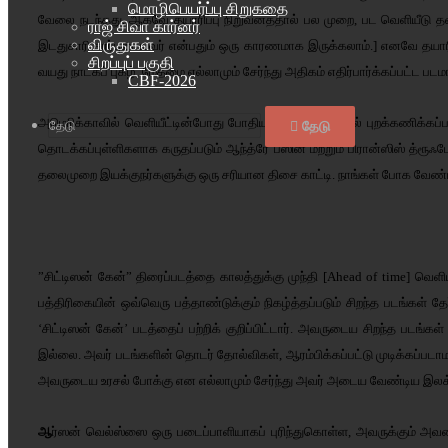
மொழிபெயர்ப்பு சிறுகதை
வேலை நடந்தது. ஆகவே தயாரிப்பு நிறுவனத்தால் பல முறை, பட வெளியீடு தள்ளி
ராஜ் சிவா கார்னர்
விருதுகள்
இடதுசாரி சார்புடையவர் என்பதும் ஒரு காரணமாக இருக்கலாம்.] எனவே தயாரி
சிறப்புப் பகுதி
வயது நாடகப் புகழ், மேதமை எல்லாமும் சேர்ந்து அதிகம் எதிர்பார்க்கப்பட்ட 
CBF-2026
அமெரிக்காவில் வெளியீட்டின்போது போதிய கவனம் பெறாமல் புறக்கணிக்கப்பட்
தேடு
தொடக்கப்புள்ளிகளாக கருதப்படும் ஆந்த்ரே பஸின் மற்றும் பிரான்ஸிஸ் த்ரூஃ
தலைமுறை இயக்குநர்களுக்கு ஒரு சரியான திசை காட்டி. நாங்கள் போக வேண்டிய 
”சிட்டிஸன் கேன்” திரைப்படத்தை காலத்துக்கு முந்தி [Ahead of time] வெ
பத்திரிகையின் ஒவ்வெரு பத்தாண்டுக்கும் நிகழ்த்தப்படும் சிறந்த படங்கள் தே
‘சிட்டிஸன் கேன்’ படத்தைப் பற்றிக் குறிப்பிட்டார். அவருடைய சிறந்த படங்
இல்லை. அவர் படங்களின் தொடர் தோல்விகள், ஆரம்பிக்கப்பட்டு முடிக்கப்படா
அவருடைய உரசல் போக்கு என எல்லாமும் சேர்ந்து அவர் அடைய வேண்டிய இ
ஆ
ர்ஸன் வெல்ஸ்ஸை ஒரு படைப்பாளியாகப் புரிந்துகொள்ள, அவருக்கும் அவரை