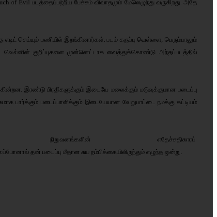
ch of Evil படத்தைப்பற்றிய பேச்சும் விவாதமும் மேலெழுந்து வருகிறது. அதே
தை எடிட் செய்யும் பணியில் இறங்கினார்கள். படம் கருப்பு வெள்ளை, பெரும்பாலும்
ு. வெல்ஸின் குறிப்புகளை முன்னெட்டாக வைத்துக்கொண்டு அந்தப்படத்தில்
ைக்கின்றன. இரண்டு பிரதிகளுக்கும் இடையே மலைக்கும் மடுவுக்குமான படைப்பு
கமாக பார்க்கும் படைப்பாளிக்கும் இடையேயான வேறுபாட்டை நமக்கு கட்டியம்
றுவனங்களின் எதேச்சதிகாரப்
லப்போனால்
தன்
படைப்பு
மீதான
சுய
நம்பிக்கையிலிருந்தும்
எழுந்த
ஒன்று
.