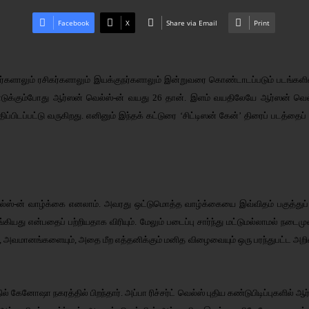
Facebook
X
Share via Email
Print
லர்களாலும் ரசிகர்களாலும் இயக்குநர்களாலும் இன்றுவரை கொண்டாடப்படும் படங்கள
 எடுக்கும்போது ஆர்ஸன் வெல்ஸ்-ன் வயது 26 தான். இளம் வயதிலேயே ஆர்ஸன் வெல்
ிப்பிடப்பட்டு வருகிறது. எனினும் இந்தக் கட்டுரை ‘சிட்டிஸன் கேன்’ திரைப் படத்தை
ல்ஸ்-ன் வாழ்க்கை எனலாம். அவரது ஒட்டுமொத்த வாழ்க்கையை இவ்விதம் பகுத்துப் 
கியது என்பதைப் பற்றியதாக விரியும். மேலும் படைப்பு சார்ந்து மட்டுமல்லாமல் நடைமு
யும், அவமானங்களையும், அதை மீற எத்தனிக்கும் மனித விழைவையும் ஒரு பரந்துபட்ட
 கேனோஷா நகரத்தில் பிறந்தார். அப்பா ரிச்சர்ட் வெல்ஸ் புதிய கண்டுபிடிப்புகளி