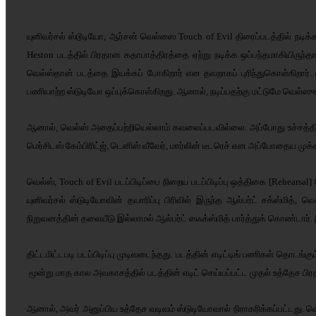
யுனிவர்சல் ஸ்டூடியோ, ஆர்சன் வெல்ஸை Touch of Evil திரைப்படத்தில் நடிக
Heston படத்தில் பிரதான கதாபாத்திரத்தை ஏற்று நடிக்க ஒப்பந்தமாகியிருந
வெல்ஸ்தான் படத்தை இயக்கப் போகிறார் என தவறாகப் புரிந்துகொள்கிறார்.
பணியாற்ற ஸ்டுடியோ ஒப்புக்கொள்கிறது. ஆனால், நடிப்பதற்கு மட்டுமே வெல்ஸுக்
ஆனால், வெல்ஸ் அதைப்பற்றியெல்லாம் கவலைப்படவில்லை. அப்போது உச்சத்தில் 
மெர்சிடஸ் கேம்பிரிட்ஜ், டெனிஸ் வீவேர், மார்லின் டீடரெச் என அப்போதைய முக
வெல்ஸ், Touch of Evil படப்பிடிப்பை நிறைய படப்பிடிப்பு ஒத்திகை [Rehea
யுனிவர்சல் ஸ்டுடியோவின் தயாரிப்பு பிரிவில் இருந்த ஆல்பர்ட் சக்ஸ்மித், 
நிறுவனத்தின் தலையீடு இல்லாமல் ஆல்பர்ட் ஸஃக்ஸ்மித் பார்த்துக் கொண்டார்
திட்டமிட்டபடி படப்பிடிப்பு முடிவடைந்தது. படத்தின் எடிட்டிங் பணிகள் தொடங்கு
மூன்று மாத கால அவகாசத்தில் படத்தின் எடிட் செய்யப்பட்ட முதல் உத்தேச பிரத
ஆனால், அவர் அனுப்பிய உத்தேச வடிவம் ஸ்டுடியோவால் நிராகரிக்கப்பட்டது. வெ