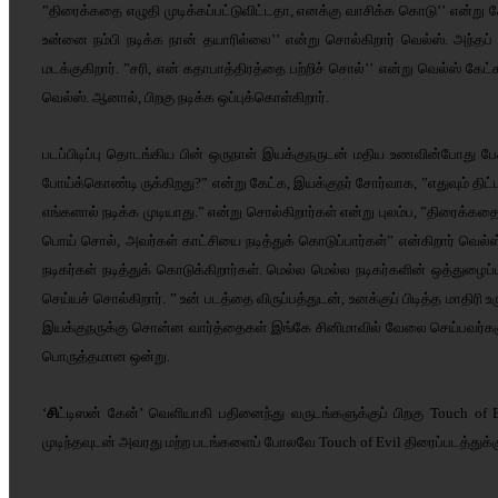
”திரைக்கதை எழுதி முடிக்கப்பட்டுவிட்டதா, எனக்கு வாசிக்க கொடு’’ என்று 
உன்னை நம்பி நடிக்க நான் தயாரில்லை’’ என்று சொல்கிறார் வெல்ஸ். அந்தப் 
மடக்குகிறார். ”சரி, என் கதாபாத்திரத்தை பற்றிச் சொல்’’ என்று வெல்ஸ் கேட்
வெல்ஸ். ஆனால், பிறகு நடிக்க ஒப்புக்கொள்கிறார்.
படப்பிடிப்பு தொடங்கிய பின் ஒருநாள் இயக்குநருடன் மதிய உணவின்போது பேச்சு
போய்க்கொண்டி ருக்கிறது?” என்று கேட்க, இயக்குநர் சோர்வாக, ”எதுவும் திட
எங்களால் நடிக்க முடியாது.” என்று சொல்கிறார்கள் என்று புலம்ப, ”திரைக்க
பொய் சொல், அவர்கள் காட்சியை நடித்துக் கொடுப்பார்கள்” என்கிறார் வெல்ஸ்.
நடிகர்கள் நடித்துக் கொடுக்கிறார்கள். மெல்ல மெல்ல நடிகர்களின் ஒத்துழை
செய்யச் சொல்கிறார். ” உன் படத்தை விருப்பத்துடன், உனக்குப் பிடித்த மாதி
இயக்குநருக்கு சொன்ன வார்த்தைகள் இங்கே சினிமாவில் வேலை செய்பவர்களுக
பொருத்தமான ஒன்று.
‘
சி
ட்டிஸன் கேன்’ வெளியாகி பதினைந்து வருடங்களுக்குப் பிறகு Touch of E
முடிந்தவுடன் அவரது மற்ற படங்களைப் போலவே Touch of Evil திரைப்படத்துக்கு 