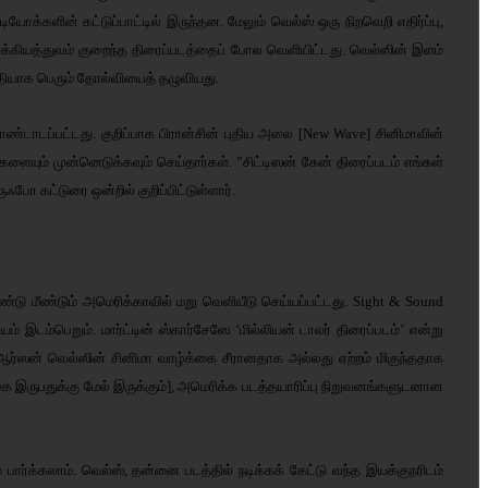
க்களின் கட்டுப்பாட்டில் இருந்தன. மேலும் வெல்ஸ் ஒரு நிறவெறி எதிர்ப்பு,
ுக்கியத்துவம் குறைந்த திரைப்படத்தைப் போல வெளியிட்டது. வெல்ஸின் இளம்
ரீதியாக பெரும் தோல்வியைத் தழுவியது.
ண்டாடப்பட்டது. குறிப்பாக பிரான்சின் புதிய அலை [New Wave] சினிமாவின்
ளையும் முன்னெடுக்கவும் செய்தார்கள். ”சிட்டிஸன் கேன் திரைப்படம் எங்கள்
ோ கட்டுரை ஒன்றில் குறிப்பிட்டுள்ளார்.
டு மீண்டும் அமெரிக்காவில் மறு வெளியீடு செய்யப்பட்டது. Sight & Sound
யம் இடம்பெறும். மார்ட்டின் ஸ்கார்சேஸே ‘மில்லியன் டாலர் திரைப்படம்’ என்று
ும் ஆர்ஸன் வெல்ஸின் சினிமா வாழ்க்கை சீரானதாக அல்லது ஏற்றம் மிகுந்ததாக
ை இருபதுக்கு மேல் இருக்கும்], அமெரிக்க படத்தயாரிப்பு நிறுவனங்களுடனான
ர்க்கலாம். வெல்ஸ், தன்னை படத்தில் நடிக்கக் கேட்டு வந்த இயக்குநரிடம்