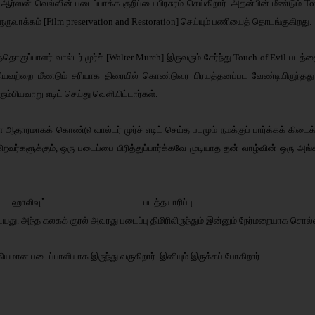
ஸன் வெல்ஸின் படைப்பாக்க குறிப்பை பிரசுரம் செய்கிறார். அதன்பின் மீண்டும் Tou
ளுருவாக்கம் [Film preservation and Restoration] செய்யும் பணியைத் தொடங்குகிறது.
படத்தொகுப்பாளர் வால்டர் முர்ச் [Walter Murch] இருவரும் சேர்ந்து Touch of Evil படத்
 ஆகியவற்றை மீணடும் சரியாக திரையில் கொண்டுவர பிரயத்தனப்பட வேண்டியிருந்தத
ம்பியவாறு எடிட் செய்து வெளியிட்டார்கள்.
ளை ஆதாரமாகக் கொண்டு வால்டர் முர்ச் எடிட் செய்த படமும் நமக்குப் பார்க்கக் கிட
ர்களுக்கும், ஒரு படைப்பை பிரித்துப்பார்க்கவே முடியாத தன் வாழ்வின் ஒரு அங்
ஹாலிவுட்
படத்தயாரிப்பு
நி
ையது
.
அந்த
கலகக்
குரல்
அவரது
படைப்பு
திமிரிலிருந்தும்
இன்னும்
நேர்மறையாக
சொல்
்கியமான
ப
டைப்பாளியாக
இருந்து
வருகிறார்
.
இனியும்
இருக்கப்
போகிறார்
.