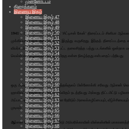
முன்னோட்டம்
திரைக்களம்
இணைய இதழ்
இணைய இதழ் 47
இணைய இதழ் 48
இணைய இதழ் 49
இணைய இதழ் 50
1941 –
ஆம் ஆண்டு வெளிவந்த ‘சிட்டிசன் கேன்’ திரைப்படம் சினிமா ஆர்வ
இணைய இதழ் 51
முக்கியமான ஒரு திரைப்படமாக இருந்து வருகிறது. இந்தத் திரைப்படத்தை
இணைய இதழ் 52
இணைய இதழ் 53
விமர்சகர்களால் உலகில் எடுக்கப்பட்ட தலைசிறந்த பத்து படங்களில் ஒன்றாக மத
இணைய இதழ் 54
வெல்ஸ்-ன் வாழ்க்கையில் அதன்பிறகு என்ன நிகழ்ந்தது என்பதைப் பற்றியது.
இணைய இதழ் 55
இணைய இதழ் 56
இணைய இதழ் 57
இணைய இதழ் 58
இணைய இதழ் 59
இணைய இதழ் 60
ஒரு அங்குலம் முன்னேறினால் ஐந்தங்குலம் பின்னோக்கி சரிவது ஆர்ஸன் வெ
இணைய இதழ் 61
ஹாலிவுட் ஸ்டுடியோ அமைப்பு எவ்விதம் நடத்தியது அல்லது திட்டமிட்டு பழிவாங்
இணைய இதழ் 62
இணைய இதழ் 63
அப்பால் ஒரு மனிதன் எதிர்கொள்ள நேரிடும் அலைக்கழிப்பையும், வீழ்ச்சியை
இணைய இதழ் 64
முடியும்.
இணைய இதழ் 65
இணைய இதழ் 66
இணைய இதழ் 67
ஆ
ர்ஸன் வெல்ஸ் 1915-ஆம் ஆண்டு அமெரிக்காவின் விஸ்கன்ஸின் மாகாணத்தில்
இணைய இதழ் 68