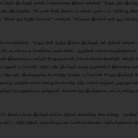
கேட்கிறார். இயக்குநர் தன்னிடம் திரைக்கதை இல்லை என்கிறார். ”நீ ஒரு புதிய இயக
புதிய இயக்குநரோ ”சிட்டிஸன் கேன் திரைப்படம் உங்கள் முதல் படம், அப்போது நீங்க
க ”நீங்கள் ஒரு மேஜிக் செய்பவர்’’ என்கிறார். ”அப்படியா, இயல்பில் நான் ஒரு அமெச்
 கொடுக்கிறார்.. ”நீ ஒரு திமிர் பிடித்த இளைய இயக்குநர், உன் திமிரால் என்னை கட்ட
்டமிட்டபடி சரியாக நடக்கவில்லை. நடிகர் உள்ளிட்ட குழுவினர் என்னை வெறுக்கிறார்க
தையில் இல்லாததை படமாக்கும் போது நடிகர்களிடம் பொய் சொல்ல வேண்டும். மீண்டும் அ
 மறுநாள் படப்பிடிப்பில் அந்தப் புதிய இயக்குநர் தனது குழுவினரிடம் இன்றைக்கு ந
ப்பு அந்த புதிய இயக்குநருக்கு கிடக்கிறது. மொத்த படப்பிடிப்பின் போதும் இயக்க
ரி உருவாக்கு, தரத்தில் சமரசம் செய்து கொள்ளாதே, அந்த சமரசம் வாழ்நாள் முழுவதும் 
்கும் பொருந்தக்கூடிய ஒன்றுதான். வெல்ஸை ஒரு இயக்குநராக, படைப்பு சார்ந்து உ
vil திரைப்படத்தை இயக்கும் வாய்ப்பு ஆர்சன் வெல்ஸ்க்கு கிடைக்கிறது. ஹாலிவுட்ட
ஏற்பட்ட அநீதி பற்றியும், அதனால் ஒரு படைப்பாளியாக மேலதிக பாதிப்புக்குள்ளான ஆர்