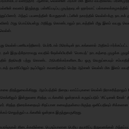
அம்மாவிடம் வளர்ந்தார். ஆனால், வெல்ஸின் அம்மா மிக இளம் வயதிலேயே மரணமுற்றார்
வெல்ஸின் கவனம் இருந்தது. பள்ளிப்படிப்பு முடிந்தவுடன் ஹார்வாட் பல்கலைக்கழகத்த
அனுப்பினார். அந்தப் பயணத்தின் போதுதான் டப்ளின் நகரத்தில் வெல்ஸ்-க்கு நாடகக் கு
வினர் அது பொய்யென்று அறிந்து கொண்டாலும் நாடகத்தின் மீது இளம் வயது வெல்ஸுக்க
 வெல்ஸ்.
 சேர்ந்து வெல்ஸ் பணியாற்றினார். பெர்டோல் பிரெக்டின் நாடகங்களால் அதிகம் ஈர்க்க
 தன் இருபத்தோராவது வயதில் ஷேக்ஸ்பியரின் ‘மெகபத்’ நாடகத்தை முழுக்க முழு
ில் நிறவெறி பற்று கொண்ட அமெரிக்கர்களிடையே ஒரு வெறுப்பையும் சம்பாதித்த
நாடகத் தயாரிப்பிலும் நடிப்பிலும் கவனத்தைப் பெற்ற ஆர்ஸன் வெல்ஸ் மிக இளம் வய
லை திறந்துவைக்கிறது. ஆரம்பத்தில் நிறைய வாய்ப்புகளை வெல்ஸ் நிராகரித்தாலும் 
ெங்கிலும் இன்றுவரை சிறந்த படங்களில் ஒன்றாகக் கருதப்படும் ‘சிட்டிஸன் கேன்’ தி
ித்தார். சிறந்த திரைக்கதையும் சிறப்பான கனவுத்தன்மை மிகுந்த ஒளிப்பதிவும் சி
கம் செலுத்தும் படங்களில் ஒன்றாக இருந்துவருகிறது.
யரங்குகள் கிடைக்கவில்லை. பெரும்பாலான பெரிய தயாரிப்பு நிறுவனங்கள் அந்தப்