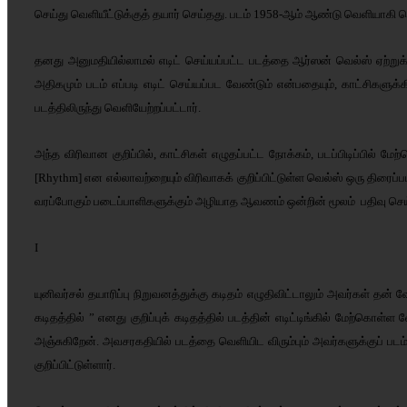
செய்து வெளியீட்டுக்குத் தயார் செய்தது. படம் 1958-ஆம் ஆண்டு வெளியாகி
தனது அனுமதியில்லாமல் எடிட் செய்யப்பட்ட படத்தை ஆர்ஸன் வெல்ஸ் ஏற்றுக்க
அதிகமும் படம் எப்படி எடிட் செய்யப்பட வேண்டும் என்பதையும், காட்சிகளுக
படத்திலிருந்து வெளியேற்றப்பட்டார்.
அந்த விரிவான குறிப்பில், காட்சிகள் எழுதப்பட்ட நோக்கம், படப்பிடிப்பில் ம
[Rhythm] என எல்லாவற்றையும் விரிவாகக் குறிப்பிட்டுள்ள வெல்ஸ் ஒரு திரைப
வரப்போகும் படைப்பாளிகளுக்கும் அழியாத ஆவணம் ஒன்றின் மூலம் பதிவு செய்தா
I
யுனிவர்சல் தயாரிப்பு நிறுவனத்துக்கு கடிதம் எழுதிவிட்டாலும் அவர்கள் தன் 
கடிதத்தில் ” எனது குறிப்புக் கடிதத்தில் படத்தின் எடிட்டிங்கில் மேற்கொள
அஞ்சுகிறேன். அவசரகதியில் படத்தை வெளியிட விரும்பும் அவர்களுக்குப் ப
குறிப்பிட்டுள்ளார்.