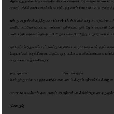
தொ
ன்னூறுகளின் தொடக்கத்தில் சினிமா விமர்சகர் ஜோனாதன் ரோசன்பாம், ஆர்
காலகட்டத்தில் தான் யுனிவர்சல் தயாரிப்பு நிறுவனம் Touch of Evil படத்தை மீ
நாற்பது வருடங்கள் கழித்து தயாரிப்பாளர் ரிக் ஸ்மிட்ளின் மற்றும் புகழ்பெற்ற 
இரவில் படம்பிடிக்கப்பட்டது. சரியான ஒலித்தரம், ஒளி நிழல் மாறுபாடு
பணியாற்றியவர்களிடம் நிறையப் பேசி தகவல்கள் சேகரித்து படத்தை வெல்ஸ் விரு
யுனிவெர்சல் நிறுவனம் எடிட் செய்து வெளியிட்ட படமும் வெல்ஸின் குறிப்புக
வேறுபாடுகள் இருக்கின்றன. அதுவே ஒரு படத்தை வணிகப்பண்டமாக பார்க்கிறவ
கூறுபவையாக இருக்கின்றன.
நாற்பதுகளின்
தொடக்கத்தில்
போக்குக்கு
எதிராக
எழுந்த
காத்திரமான
படைப்புக்
குரல்
ஆர்ஸன்
வெல்ஸினுட
அதனாலேயே
எல்லாத்
தடைளையும்
மீறி
ஆர்ஸன்
வெல்ஸ்
இன்றுவரை
ஒரு
முக
(தொடரும்)