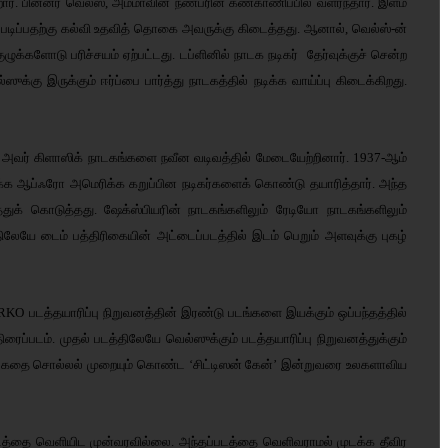
. பின்னர் வெல்ஸ், அம்மாவின் நண்பரின் கண்காணிப்பில் வளர்ந்தார். இளம்
ில் படிப்பதற்கு கல்வி உதவித் தொகை அவருக்கு கிடைத்தது. ஆனால், வெல்ஸ்-ன்
ழுக்களோடு பரிச்சயம் ஏற்பட்டது. டப்ளினில் நாடக நடிகர் தேர்வுக்குச் சென்ற
ு இருக்கும் ஈர்ப்பை பார்த்து நாடகத்தில் நடிக்க வாய்ப்பு கிடைக்கிறது.
ப்பட்ட அவர் கிளாஸிக் நாடகங்களை நவீன வடிவத்தில் மேடையேற்றினார். 1937-ஆம்
க்க ஆப்ஃரோ அமெரிக்க கறுப்பின நடிகர்களைக் கொண்டு தயாரித்தார். அந்த
ுக் கொடுத்தது. ஷேக்ஸ்பியரின் நாடகங்களிலும் ரேடியோ நாடகங்களிலும்
திலேயே டைம் பத்திரிகையின் அட்டைப்படத்தில் இடம் பெறும் அளவுக்கு புகழ்
RKO படத்தயாரிப்பு நிறுவனத்தின் இரண்டு படங்களை இயக்கும் ஒப்பந்தத்தில்
ரைப்படம். முதல் படத்திலேயே வெல்ஸுக்கும் படத்தயாரிப்பு நிறுவனத்துக்கும்
க்கலான கதை சொல்லல் முறையும் கொண்ட ‘சிட்டிஸன் கேன்’ இன்றுவரை உலகளாவிய
படத்தை வெளியிட முன்வரவில்லை. அந்தப்படத்தை வெளிவராமல் முடக்க தீவிர