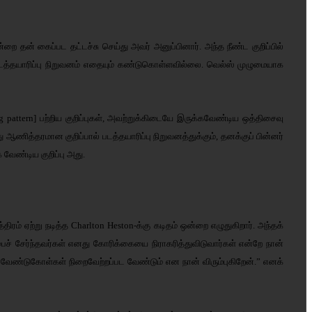
றை தன் கைப்பட தட்டச்சு செய்து அவர் அனுப்பினார். அந்த நீண்ட குறிப்பில்
், படத்தயாரிப்பு நிறுவனம் எதையும் கண்டுகொள்ளவில்லை. வெல்ஸ் முழுமையாக
ing pattern] பற்றிய குறிப்புகள், அவற்றுக்கிடையே இருக்கவேண்டிய ஒத்திசைவு
ணித்தரமான குறிப்பால் படத்தயாரிப்பு நிறுவனத்துக்கும், தனக்குப் பின்னர்
வேண்டிய குறிப்பு அது.
ிரம் ஏற்று நடித்த Charlton Heston-க்கு கடிதம் ஒன்றை எழுதுகிறார். அந்தக்
ப்பைச் சேர்ந்தவர்கள் எனது கோரிக்கையை நிராகரித்துவிடுவார்கள் என்றே நான்
 வேண்டுகோள்கள் நிறைவேற்றப்பட வேண்டும் என நான் விரும்புகிறேன்.” எனக்