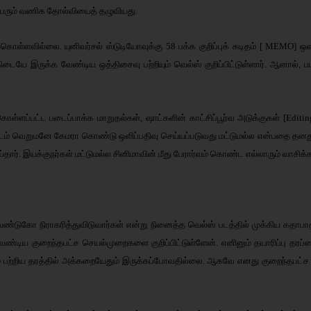
 பெரும் வணிக தோல்வியைத் தழுவியது.
ொள்ளவில்லை. யுனிவர்சல் ஸ்டுடியோவுக்கு 58 பக்க குறிப்புக் கடிதம் [ MEMO] ஒன்
்கிடையே இருக்க வேண்டிய ஒத்திசைவு பற்றியும் வெல்ஸ் குறிப்பிட்டுள்ளார். ஆனால
ேற்கொள்ளப்பட்ட படைப்பாக்க மாறுதல்கள், ஷாட்களின் காட்சிப்பூர்வ அடுக்குகள் [Edit
்படம் வெறுமனே கேமரா கொண்டு ஒளிப்பதிவு செய்யப்படுவது மட்டுமல்ல என்பதை தனது ஆ
ர். இயக்குநர்கள் மட்டுமல்ல சினிமாவின் மீது பேரார்வம் கொண்ட எல்லாரும் வாசிக்க 
வேண்டுகோ நிராகரித்துவிடுவார்கள் என்று நினைத்த வெல்ஸ் படத்தில் முக்கிய கதாபாத்த
்ள வேண்டிய குறைந்தபட்ச செயல்முறைகளை குறிப்பிட்டுள்ளேன். எனினும் தயாரிப்பு தர
டம் பற்றிய தரத்தில் அக்கறையேதும் இருக்கப்போவதில்லை. ஆகவே எனது குறைந்தபட்ச