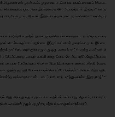
்குநர், இதுதான் உன் முதல் படம், முழுமையான திரைக்கதையும் கைவசம் இல்லை,
ள் சினிமாவுக்கு ஒரு புதிய இயக்குனர்தானே, அப்படித்தான் இதுவும்’’ என்று
சூர் மாஜிசியன்தான், ஆனால், இந்தப் படத்தில் நான் நடிக்கவில்லை’’ என்கிறார்
ாயப்படுத்தி படத்தில் நடிக்க ஒப்புக்கொள்ள வைத்தாய்.. படப்பிடிப்பு எப்படி
ள். நான் சொல்வதைக் கேட்பதில்லை. இந்தக் காட்சிகள் திரைக்கதையில் இல்லை,
ந்தக் காட்சியை எடுக்கும்போது அது ஒரு ‘கனவுக் காட்சி’ என்று அவர்களிடம்
ான் எடுக்கப்போவது கனவுக் காட்சி என்று பொய் சொல்ல, எதிர்ப்பேதுமில்லாமல்
ுநர் சோர்வடையும் போதெல்லாம் வெல்ஸ் அந்த இயக்குநரை ஊக்கப்படுத்தி வேலை
உன்னை துரத்தி துரத்தி வேட்டையாடிக் கொண்டேயிருக்கும்.” வெல்ஸ் அந்த புதிய
ள்ளார்ந்த அக்கறை கொண்ட படைப்பாளியாகப் புரிந்துகொள்ள இந்த நிகழ்ச்சி
ில் அது அவரது மறு வருகை என எதிர்பார்க்கப்பட்டது. ஆனால், படப்பிடிப்பு
ஸன் வெல்ஸின் சூழல் நெருக்கடி பற்றியும் கொஞ்சம் பார்க்கலாம்.