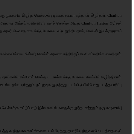
ு முகத்தில் இருந்த வெல்ஸும் நடிக்கத் தயாராகத்தான் இருந்தார். Charlton
தில் பிரதான அங்கம் வகிக்கிறார் எனச் சொல்ல அதை Charlton Heston ஆர்சன்
 அவர் பிடிவாதமாக ஸ்டுடியோவை வற்புறுத்தியதால், வெல்ஸ் இயக்குநராகப்
ொள்ளவில்லை. பின்னர் வெல்ஸ் அவரை சந்தித்துப் பேசி சம்மதிக்க வைத்தார்.
 ஷாட்களில் கம்போஸ் செய்து படமாக்கி ஸ்டுடியோவை வியப்பில் ஆழ்த்தினார்.
யே நல்ல புரிதலும் நட்புறவும் இருந்தது. படப்பிடிப்பின்போது படத்தயாரிப்பு
தில் வெல்சுக்கு கட்டுப்பாடு இல்லாமல் போனதுக்கு இந்த மாற்றலும் ஒரு காரணம்.]
த்து கூடுதலாக காட்சிகளை படம் பிடித்து, தயாரிப்பு நிறுவனமே படத்தை எடிட்