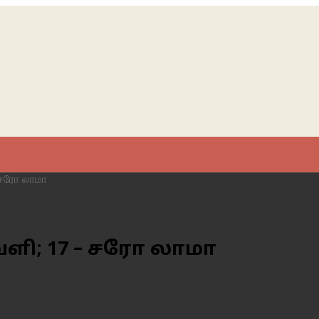
 சரோ லாமா
ளி; 17 – சரோ லாமா
படிக்க