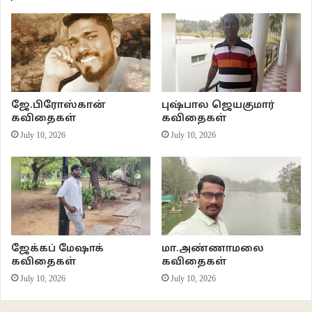
கயிறு எட்டாத
கிணத்துத் தண்ணிய
சேந்திக் குடிச்சிருப்பானா ன்னு யோசி ன்னு சொன்னேன்.
******
ஜே.பிரோஸ்கான்
புஷ்பால ஜெயகுமார்
கவிதைகள்
கவிதைகள்
இணைய இதழ் 51
கவிதைகள்
வாசகசாலை
July 10, 2026
July 10, 2026
ஜே.மஞ்சுளாதேவி
ஜேக்கப் மேஷாக்
மா.அண்ணாமலை
கவிதைகள்
கவிதைகள்
July 10, 2026
July 10, 2026