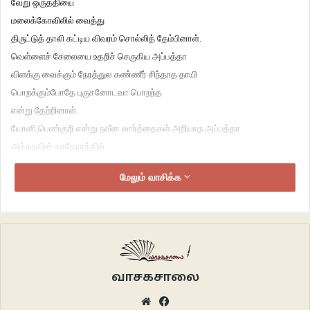
வேறு ஒருத்தியை
மலைக்கோவிலில் வைத்து
திருட்டுத் தாலி கட்டிய விவரம் சொல்லித் தேம்பினாள்.
வெள்ளைச் சேலையை உதறிச் செருகிய அப்பத்தா
விளக்கு வைக்கும் நேரத்துல கண்ணீர் சிந்தாத தாயி
பொறக்கும்போதே புருசனோடவா பொறந்த
என்று தேற்றினாள்.
யோனி,பெண்குறி என்று நவீன வார்த்தைகள் அறியாத அப்பத்தா
அக்காவின் காதோரத்தில்
கிசு கிசுத்தாள்
மேலும் வாசிக்க
தண்ணிய நல்லாக் கொதிக்க வச்சு
தினமும் படுக்கப்போகறதுக்கு முன்னாடி
பொன்னுடம்புல நாலு போசி அடிச்சு
ஊத்திக்க தாயி
நல்லாத் தூக்கம் வரும்.
வாசகசாலை
***
Website
Facebook