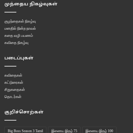
முந்தைய நிகழ்வுகள்
குழந்தைகள் நிகழ்வு
மனதில் நின்ற நாவல்
கதை வழி பயணம்
கவிதை நிகழ்வு
படைப்புகள்
கவிதைகள்
கட்டுரைகள்
சிறுகதைகள்
தொடர்கள்
குறிச்சொற்கள்
Big Boss Season 3 Tamil
இணைய இதழ் 75
இணைய இதழ் 100