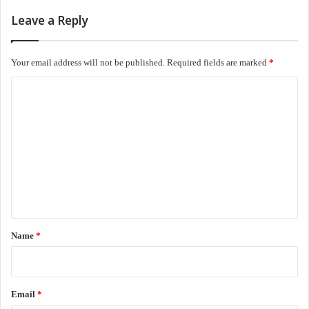
Leave a Reply
Your email address will not be published.
Required fields are marked
*
C
o
m
m
e
n
t
*
Name
*
Email
*