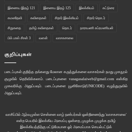
இணைய இதழ் 121
இணைய இதழ் 125
இலக்கியம்
கட்டுரை
கமலதேவி
கவிதைகள்
சிறார் இலக்கியம்
சிறார் தொடர்
சிறுகதை
தமிழ் கவிதைகள்
தொடர்
நாராயணி சுப்ரமணியன்
பிக் பாஸ் சீசன் 3
வளன்
வாசகசாலை
குறிப்புகள்
படைப்புகள் குறித்த தங்களது மேலான கருத்துக்களை வாசகர்கள் நமது
முகநூல்
குழுவில்
தெரிவிக்கலாம். படைப்புகளை
vasagasalaiweb@gmail.com
என்கிற
முகவரிக்கு அனுப்பவும். படைப்புகளை
யூனிகோடு(UNICODE)
எழுத்துருவில்
அனுப்பவும்.
வாசிப்பில் ஆர்வமுள்ள சென்னை வாழ் நண்பர்கள் ஒன்றிணைந்து 'வாசகசாலை'
என்ற பெயரில் இலக்கிய அமைப்பு ஒன்றை, முழுக்க முழுக்க தமிழ்
இலக்கியத்திற்கு மட்டுமேயான ஓர் அமைப்பாக செயல்பட்டுக்