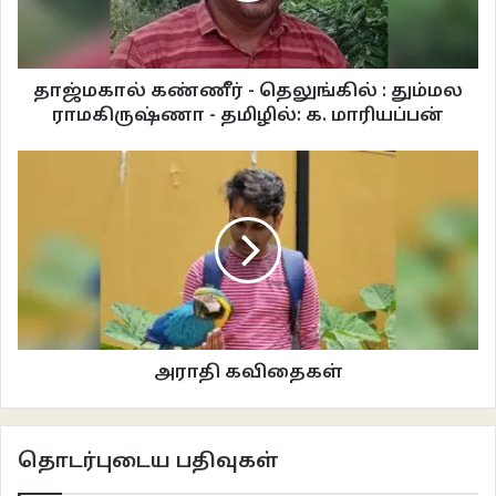
நான்காவது வருடத்தில் வந்த நாத்தனார் மகனை
உள் அறைக்குக் கூட்டிச் சென்று
அப்பத்தா என்ன சொன்னாளோ
தாஜ்மகால் கண்ணீர் - தெலுங்கில் : தும்மல
அடுத்த மூகூர்த்தத்திலேயே
ராமகிருஷ்ணா - தமிழில்: க. மாரியப்பன்
கல்யாணம் முடிந்து
புகுந்தவீடு போனாள்.
மாப்பிள்ளையிடம் என்ன சொன்னாய் என
அப்பத்தாவிடம் கேட்டவர்களுக்கெல்லாம்
சுரைக்காய்க்கு உப்புப்பத்தலைனு சொன்னேன் என்பாள் அப்பத்தா.
திலகமக்கா இரண்டாவது
மறுவீடு வந்து வெற்றிகரமாய் புகுந்த வீட்டிற்குக்
கார் ஏறியதும்
அப்பத்தாவின் காலில் விழுந்த அம்மா அப்பத்தாவிடம் கும்பிட்டுக்
அராதி கவிதைகள்
கேட்டாள்
மாப்பிள்ளைப் பையனிடம்
அன்றைக்கு என்ன சொன்னீங்க…
தொடர்புடைய பதிவுகள்
சிரித்தபடி அப்பத்தா சொன்னாள்