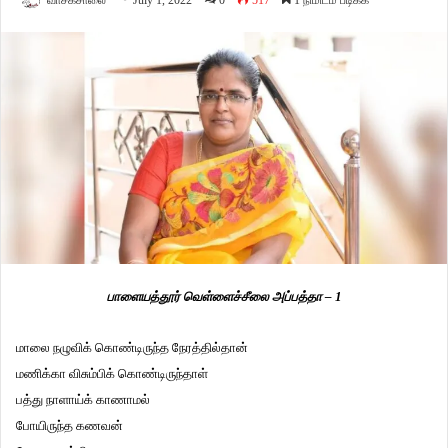
வாசகசாலை
July 1, 2022
0
517
1 நிமிடம் படிக்க
பாளையத்தூர் வெள்ளைச்சீலை அப்பத்தா – 1
மாலை நழுவிக் கொண்டிருந்த நேரத்தில்தான்
மணிக்கா விசும்பிக் கொண்டிருந்தாள்
பத்து நாளாய்க் காணாமல்
போயிருந்த கணவன்