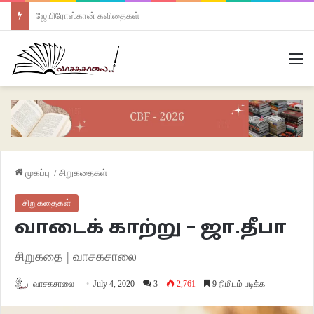
ஜே.பிரோஸ்கான் கவிதைகள்
M
முகப்பு
/
சிறுகதைகள்
சிறுகதைகள்
வாடைக் காற்று – ஜா.தீபா
சிறுகதை | வாசகசாலை
வாசகசாலை
July 4, 2020
3
2,761
9 நிமிடம் படிக்க