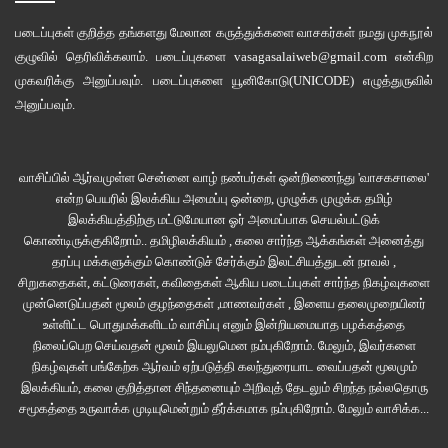
தண்டவாளத்த புதர் வச்சு மறைச்சிட்டு இருக்கேன்.”
படைப்புகள் குறித்த தங்களது மேலான கருத்துக்களை வாசகர்கள் நமது
முகநூல்
உமா இன்னமும் நம்ப முடியாமல் அந்தப் புகைப்படத்தையே பார்த்துக்
குழுவில்
தெரிவிக்கலாம். படைப்புகளை
vasagasalaiweb@gmail.com
என்கிற
முகவரிக்கு அனுப்பவும். படைப்புகளை
யூனிகோடு(UNICODE)
எழுத்துருவில்
கொண்டிருந்தாள்.
அனுப்பவும்.
“இந்த போட்டோவை நான் வச்சிக்கட்டுமா?”
வாசிப்பில் ஆர்வமுள்ள சென்னை வாழ் நண்பர்கள் ஒன்றிணைந்து 'வாசகசாலை'
உமா கேட்ட விதத்தில் மறுக்கத் தோன்றவில்லை.
என்ற பெயரில் இலக்கிய அமைப்பு ஒன்றை, முழுக்க முழுக்க தமிழ்
இலக்கியத்திற்கு மட்டுமேயான ஓர் அமைப்பாக செயல்பட்டுக்
“முடிதான் நம்மளப் பெண்ணா தீர்மானிக்குதா காசி?”
கொண்டிருக்குகிறோம்.. தமிழிலக்கியம் , கலை சார்ந்த ஆக்கங்கள் அனைத்து
தரப்பு மக்களுக்கும் கொண்டுச் சேர்க்கும் இலட்சியத்துடன் நாவல் ,
சிறுகதைகள், கட்டுரைகள், கவிதைகள் ஆகிய படைப்புகள் சார்ந்த நிகழ்வுகளை
“ஆளுமைதான் தீர்மானிக்கனும். கொஞ்ச பேருதான் தோற்றத்தைப் பத்தி
முன்னெடுப்பதன் மூலம் குழந்தைகள் ,மாணவர்கள் , இளைய தலைமுறையினர்
கேள்விகளே இல்லாம பழகியிருக்காங்க. அவங்க கண்ணுலயும் எந்த கேள்வியும்
உள்ளிட்ட பொதுமக்களிடம் வாசிப்பு எனும் இன்றியமையாத பழக்கத்தை
இருக்காது. ஆனா அது ரொம்ப அபூர்வமாத்தான் நடக்கும்”
நிலைப்பெற செய்வதன் மூலம் இயலுமென நம்புகிறோம். மேலும், இவர்களை
நிகழ்வுகள் பங்கேற்க ஆர்வம் ஏற்படுத்தி கலந்துரையாட வைப்பதன் மூலமும்
இலக்கியம், கலை குறித்தான சிந்தனையும் அறிவுத் தேடலும் சிறந்த நல்லதொரு
“நீ அழகாத்தான் இருக்கே!”
சமூகத்தை உருவாக்க முடியுமென்றும் தீர்க்கமாக நம்புகிறோம்.
மேலும் வாசிக்க...
உரக்க சிரித்தாள் காசி.