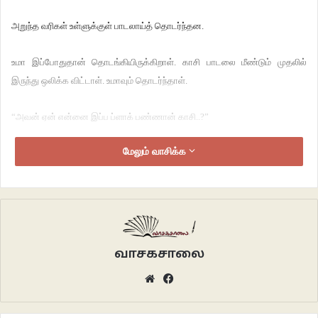
அறுந்த வரிகள் உள்ளுக்குள் பாடலாய்த் தொடர்ந்தன.
உமா இப்போதுதான் தொடங்கியிருக்கிறாள். காசி பாடலை மீண்டும் முதலில்
இருந்து ஒலிக்க விட்டாள். உமாவும் தொடர்ந்தாள்.
“அவன் ஏன் என்னை இப்ப ப்ளாக் பண்ணான் காசி..?”
மேலும் வாசிக்க
“அவள் கண்ணிரெண்டில் ஆடுதம்மா காதல் கொண்ட மனது…”
காசி மெதுவாக முணுமுணுத்தாள்.
“காதல் கொண்ட மனசு எப்படி இருக்கும் தெரியுமா காசி…?”
வாசகசாலை
காசி தான் உட்கார்ந்திருந்த இடத்தை விட்டு முன்நகர்ந்து உமாவின் கையைப்
Website
Facebook
பிடித்தாள். காசியின் டீ ஷர்ட் கைமடிப்பிற்குள் இருந்து வெளிப்பட்ட வெள்ளிக்
காப்பு உமாவின் கையில் இருந்த கண்ணாடி டம்ளரில் மோதி நின்றது.