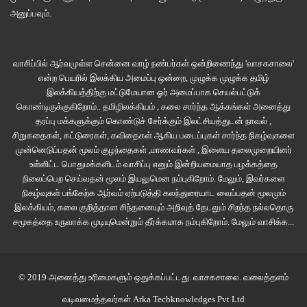
அனுப்பவும்.
வாசிப்பில் ஆர்வமுள்ள சென்னை வாழ் நண்பர்கள் ஒன்றிணைந்து 'வாசகசாலை'
என்ற பெயரில் இலக்கிய அமைப்பு ஒன்றை, முழுக்க முழுக்க தமிழ்
இலக்கியத்திற்கு மட்டுமேயான ஓர் அமைப்பாக செயல்பட்டுக்
கொண்டிருக்குகிறோம்.. தமிழிலக்கியம் , கலை சார்ந்த ஆக்கங்கள் அனைத்து
தரப்பு மக்களுக்கும் கொண்டுச் சேர்க்கும் இலட்சியத்துடன் நாவல் ,
சிறுகதைகள், கட்டுரைகள், கவிதைகள் ஆகிய படைப்புகள் சார்ந்த நிகழ்வுகளை
முன்னெடுப்பதன் மூலம் குழந்தைகள் ,மாணவர்கள் , இளைய தலைமுறையினர்
உள்ளிட்ட பொதுமக்களிடம் வாசிப்பு எனும் இன்றியமையாத பழக்கத்தை
நிலைப்பெற செய்வதன் மூலம் இயலுமென நம்புகிறோம். மேலும், இவர்களை
நிகழ்வுகள் பங்கேற்க ஆர்வம் ஏற்படுத்தி கலந்துரையாட வைப்பதன் மூலமும்
இலக்கியம், கலை குறித்தான சிந்தனையும் அறிவுத் தேடலும் சிறந்த நல்லதொரு
சமூகத்தை உருவாக்க முடியுமென்றும் தீர்க்கமாக நம்புகிறோம்.
மேலும் வாசிக்க...
© 2019 அனைத்து உரிமைகளும் ஒதுக்கப்பட்டது.
வாசகசாலை
. வலைத்தளம்
வடிவமைத்தவர்கள்
Arka Techknowledges Pvt Ltd