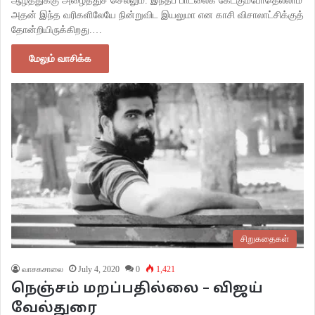
ஆழத்துக்கு அழைத்துச் செல்லும். இந்தப் பாடலைக் கேட்கும்போதெல்லாம்
அதன் இந்த வரிகளிலேயே நின்றுவிட இயலுமா என காசி விசாலாட்சிக்குத்
தோன்றியிருக்கிறது.…
மேலும் வாசிக்க
சிறுகதைகள்
வாசகசாலை
July 4, 2020
0
1,421
நெஞ்சம் மறப்பதில்லை – விஜய்
வேல்துரை