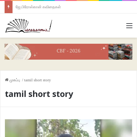
ஜே.பிரோஸ்கான் கவிதைகள்
M
முகப்பு
/
tamil short story
tamil short story