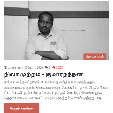
சிறுகதைகள்
வாசகசாலை
July 4, 2020
0
1,253
நிலா முற்றம் – குமாரநந்தன்
நாங்கள் அந்த வீட்டுக்குப் போன போது கார்த்திகை மாதத் தூறல்
பனித்தூவலாய் தூறிக் கொண்டிருந்தது. போர்ட்டிகோ தூண் அருகே ரோஸ்
நிற சம்பங்கிப் பூ போன்ற பூக்களைப் பூத்துச் சொறிந்து கொண்டிருந்த
அந்தக் கொடி மௌனமாய் மழையை ரசித்துக் கொண்டிருந்தது. வீடு…
மேலும் வாசிக்க