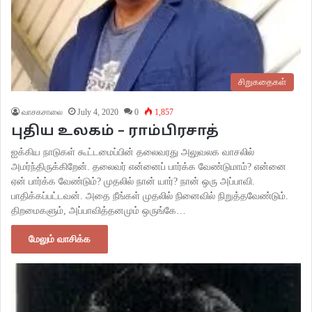
சிறுகதைகள்
வாசகசாலை
July 4, 2020
0
1,857
புதிய உலகம் – ராம்பிரசாத்
ஐக்கிய நாடுகள் கூட்டமைப்பின் தலைவரது அலுவலக வாசலில்
அமர்ந்திருக்கிறேன். தலைவர் என்னைப் பார்க்க வேண்டுமாம்? என்னை
ஏன் பார்க்க வேண்டும்? முதலில் நான் யார்? நான் ஒரு அப்பாவி.
பாதிக்கப்பட்டவன். அதை நீங்கள் முதலில் நினைவில் நிறுத்தவேண்டும்.
திறமைகளும், அப்பாவித்தனமும் ஒருங்கே…
மேலும் வாசிக்க