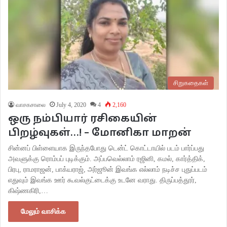
சிறுகதைகள்
வாசகசாலை
July 4, 2020
4
2,160
ஒரு நம்பியார் ரசிகையின்
பிறழ்வுகள்…! – மோனிகா மாறன்
சின்னப் பிள்ளையாக இருந்தபோது டென்ட் கொட்டாயில் படம் பார்ப்பது
அவளுக்கு ரொம்பப் புடிக்கும். அப்பவெல்லாம் ரஜினி, கமல், கார்த்திக்,
பிரபு, ராமராஜன், பாக்யராஜ், அர்ஜூன் இவங்க எல்லாம் நடிச்ச புதுப்படம்
எதுவும் இவங்க ஊர் கூவல்குட்டைக்கு உடனே வராது. திருப்பத்தூர்,
கிஷ்ணகிரி,…
மேலும் வாசிக்க