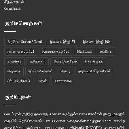
சிறுகதைகள்
தொடர்கள்
குறிச்சொற்கள்
Big Boss Season 3 Tamil
இணைய இதழ் 75
இணைய இதழ் 100
இணைய இதழ் 121
இணைய இதழ் 125
இலக்கியம்
கட்டுரை
கமலதேவி
கவிதைகள்
சிறார் இலக்கியம்
சிறார் தொடர்
சிறுகதை
தமிழ் கவிதைகள்
தொடர்
நாராயணி சுப்ரமணியன்
பிக் பாஸ் சீசன் 3
வளன்
வாசகசாலை
குறிப்புகள்
படைப்புகள் குறித்த தங்களது மேலான கருத்துக்களை வாசகர்கள் நமது
முகநூல்
குழுவில்
தெரிவிக்கலாம். படைப்புகளை
vasagasalaiweb@gmail.com
என்கிற
முகவரிக்கு அனுப்பவும். படைப்புகளை
யூனிகோடு(UNICODE)
எழுத்துருவில்