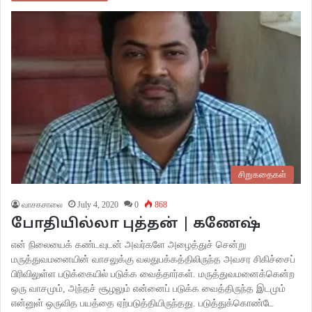
சிறுகதைகள்
வாசகசாலை
July 4, 2020
0
868
போதியில்லா புத்தன் | கணேஷ்
என் நிலையைக் கண்டவுடன் அவர்களே அழைத்துச் சென்று
மருத்துவமனையின் வாசலுக்கு வலதுபக்கத்திலிருந்த அவசர சிகிச்சைப்
பிரிவிலுள்ள படுக்கையில் படுக்க வைத்தார்கள். மருத்துவமனைக்கென்ற
ஒரு வாசமும், அந்தச் சூழலும் என்னைப் படுக்க வைத்திருந்த இடமும்
என்னுள் ஒருவித பயத்தை ஏற்படுத்தியிருந்தது. படுத்துக்கொண்டே