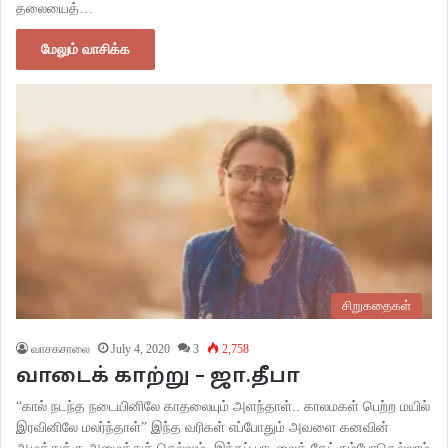
தலையைத்…
மேலும் வாசிக்க
சிறுகதைகள்
வாசகசாலை
July 4, 2020
3
2,758
வாடைக் காற்று – ஜா.தீபா
“கால் நடந்த நடையினிலே காதலையும் அளந்தாள்.. காலமகள் பெற்ற மயில்
இரவினிலே மலர்ந்தாள்” இந்த வரிகள் எப்போதும் அவளை கனவின்