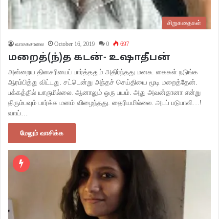
சிறுகதைகள்
வாசகசாலை
October 16, 2019
0
697
மறைத்(ந்)த கடன்- உஷாதீபன்
அன்றைய தினசரியைப் பார்த்ததும் அதிர்ந்தது மனசு. கைகள் நடுங்க
ஆரம்பித்து விட்டது. சட்டென்று அந்தச் செய்தியை மூடி மறைத்தேன்.
பக்கத்தில் யாருமில்லை. ஆனாலும் ஒரு பயம். அது அவன்தானா என்று
திரும்பவும் பார்க்க மனம் விழைந்தது. தைரியமில்லை. அடப் படுபாவி…!
வாய்…
மேலும் வாசிக்க