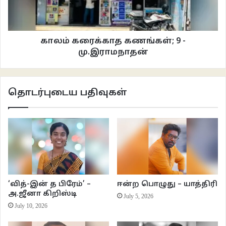
என்ன ஆராய்ச்சி பண்றான்? மனநிலை சரி இல்லாதவனோ? தான் உண்டு தன்
வேலை உண்டுன்னு சிவனேன்னு இருந்தவளுக்கு இதென்ன புது இம்சை? எனக்கு
ஆயிரம் வேலை இருக்கிறது. காதலுக்கெல்லாம் நேரம் ஏது? பிடிப்பதும் இல்லை.
காலம் கரைக்காத கணங்கள்; 9 -
ஊரில் எவ்வளவு பேர் இருக்க இப்படியான என்னை ஏன் தொடர்கிறான்?
மு.இராமநாதன்
யோசித்து யோசித்து மண்டை காய்ந்து தன் நிலைக்கு வந்தாள். இதற்கு ஒரு
முடிவு கட்ட வேண்டும். வேறு விபரீதமாகிவிடக் கூடாது. வீட்டில் மாப்பிள்ளை
தொடர்புடைய பதிவுகள்
பார்க்க ஆரம்பித்து மூணு மாசம் ஆகி டெல்லியில் ஒரு பையன் செட்டாகி விட்டது.
திருமண நாள் விரைவில் ஃபிக்ஸ் ஆகிவிடும். மறுபடியும் யோசித்து ஒரு முடிவிற்கு
வந்தாள்.
பாசிட்டீவ் அப்ரோச்தான் பெஸ்ட். லெட் மீ மீட் ஹிம் அண்ட் கவுன்சில் ஹிம்
ஜெண்ட்லி. பையா, கம் ஃபார்வேர்ட்…! அடுத்த வாரத்தில் முதல் நாள் திங்கள்
கிழமை. வழக்கமாகப் பின் தொடர்ந்தான் அந்தப் பையன். வர்ஷினி மெதுவாக
‘வித்-இன் த பிரேம்’ –
ஈன்ற பொழுது – யாத்திரி
நடந்து அவன் எதிர்பார்க்காத சமயத்தில் விடுவிடுவென கிட்டத்தில் நெருங்கி,
அ.ஜீனா கிறிஸ்டி
July 5, 2026
’ஹலோ ஐ ஆம் வர்ஷினி’ என்று அழைத்து புன்னகையுடன் கைகுலுக்கித்
July 10, 2026
தன்னை அறிமுகப்படுத்திக் கொண்டாள்.