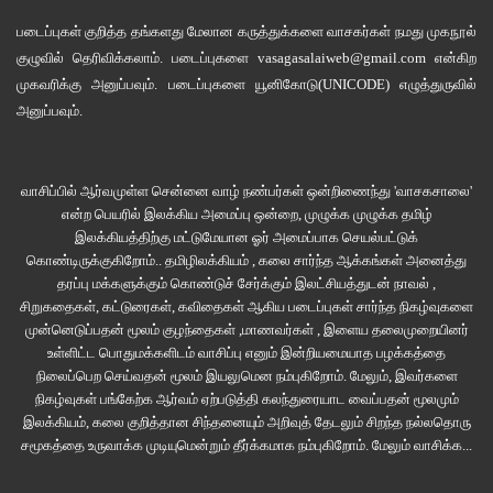
படைப்புகள் குறித்த தங்களது மேலான கருத்துக்களை வாசகர்கள் நமது
முகநூல்
“அடேங்கப்பா…ஓவர் பில்ட் அப்பா இருக்கு. போதும் போதும். எனக்கு ஒரு வாரம்
குழுவில்
தெரிவிக்கலாம். படைப்புகளை
vasagasalaiweb@gmail.com
என்கிற
பசி எடுக்காது”
முகவரிக்கு அனுப்பவும். படைப்புகளை
யூனிகோடு(UNICODE)
எழுத்துருவில்
அனுப்பவும்.
“எஸ், சத்தியமா உனக்கு இருக்கு. பில்ட் அப் கொடுக்கல வர்ஷினி. நோ flirting.
மதர் பிராமிஸ்.ஆனா…….” இழுத்தான்
வாசிப்பில் ஆர்வமுள்ள சென்னை வாழ் நண்பர்கள் ஒன்றிணைந்து 'வாசகசாலை'
வர்ஷினி சஸ்பென்சாகி அவனைப் பார்த்தாள்.
என்ற பெயரில் இலக்கிய அமைப்பு ஒன்றை, முழுக்க முழுக்க தமிழ்
இலக்கியத்திற்கு மட்டுமேயான ஓர் அமைப்பாக செயல்பட்டுக்
கொண்டிருக்குகிறோம்.. தமிழிலக்கியம் , கலை சார்ந்த ஆக்கங்கள் அனைத்து
”இதெல்லாம் ரசிப்பதற்கு தனி ரசனை வேண்டும். கூடப் பிறந்தே இருக்கும் இந்த
தரப்பு மக்களுக்கும் கொண்டுச் சேர்க்கும் இலட்சியத்துடன் நாவல் ,
ரசனை குணம். பிராமிஸ் வர்ஷ். எல்லாரும் ரசிக்க முடியாது. ஐ ஆம் கிஃப்ட்டட் வித்
சிறுகதைகள், கட்டுரைகள், கவிதைகள் ஆகிய படைப்புகள் சார்ந்த நிகழ்வுகளை
தட். அதே சமயத்துல ரசிக்கும்படியாகவும் ஆள் இருக்கனும். ரேர் காம்பினேஷன்”
முன்னெடுப்பதன் மூலம் குழந்தைகள் ,மாணவர்கள் , இளைய தலைமுறையினர்
உள்ளிட்ட பொதுமக்களிடம் வாசிப்பு எனும் இன்றியமையாத பழக்கத்தை
நிலைப்பெற செய்வதன் மூலம் இயலுமென நம்புகிறோம். மேலும், இவர்களை
வர்ஷினி புன்னகையை வாயில் அடக்கி அமைதியானாள். கொஞ்சம் மகிழ்ச்சியில்
நிகழ்வுகள் பங்கேற்க ஆர்வம் ஏற்படுத்தி கலந்துரையாட வைப்பதன் மூலமும்
கனைத்துவிட்டுத் தொடர்ந்தான்.
இலக்கியம், கலை குறித்தான சிந்தனையும் அறிவுத் தேடலும் சிறந்த நல்லதொரு
சமூகத்தை உருவாக்க முடியுமென்றும் தீர்க்கமாக நம்புகிறோம்.
மேலும் வாசிக்க...
”என்னாச்சு திடீர்னு சைலண்ட் ஆயிட்ட? நாந்தான் ஃபஸ்ட் பெர்சனா இருக்கனும்.
இவ்வளவு ரசனையா ஒரு நாள்ல ரசிக்கக் கூடியவன் இருப்பானா?”