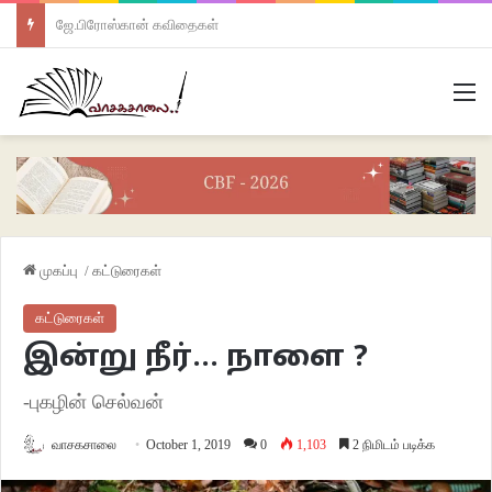
ஜே.பிரோஸ்கான் கவிதைகள்
M
முகப்பு
/
கட்டுரைகள்
கட்டுரைகள்
இன்று நீர்… நாளை ?
-புகழின் செல்வன்
வாசகசாலை
October 1, 2019
0
1,103
2 நிமிடம் படிக்க