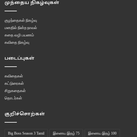
முந்தைய நிகழ்வுகள்
காலம் வெகு தொலைவில் இல்லை. இக்கணம் வரை உணவு தன் சேவையை
செய்து கொண்டிருக்கிறது. அதை அனைவருக்கும் கிடைக்கும்படி செய்ய
குழந்தைகள் நிகழ்வு
வேண்டிய பொறுப்பும், அச்சேவையை சீராகத் தொடர இயற்கைக்கு
மனதில் நின்ற நாவல்
உறுதுணையாக இருக்க வேண்டிய கடமையும் நமக்கு இருக்கிறது.
கதை வழி பயணம்
கவிதை நிகழ்வு
Conservation
Economy
Food waste
படைப்புகள்
கவிதைகள்
கட்டுரைகள்
சிறுகதைகள்
தொடர்கள்
குறிச்சொற்கள்
Big Boss Season 3 Tamil
இணைய இதழ் 75
இணைய இதழ் 100