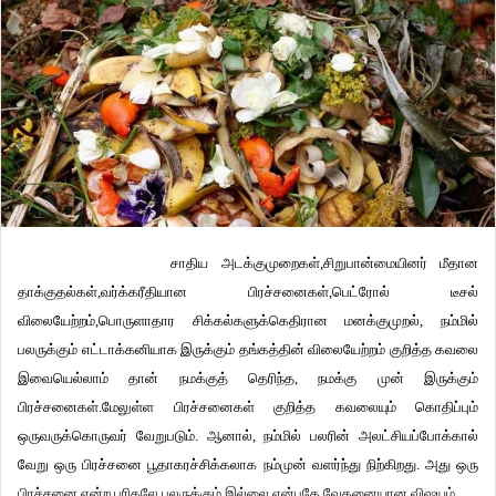
சாதிய அடக்குமுறைகள்,சிறுபான்மையினர் மீதான
தாக்குதல்கள்,வர்க்கரீதியான பிரச்சனைகள்,பெட்ரோல் டீசல்
விலையேற்றம்,பொருளாதார சிக்கல்களுக்கெதிரான மனக்குமுறல், நம்மில்
பலருக்கும் எட்டாக்கனியாக இருக்கும் தங்கத்தின் விலையேற்றம் குறித்த கவலை
இவையெல்லாம் தான் நமக்குத் தெரிந்த, நமக்கு முன் இருக்கும்
பிரச்சனைகள்.மேலுள்ள பிரச்சனைகள் குறித்த கவலையும் கொதிப்பும்
ஒருவருக்கொருவர் வேறுபடும். ஆனால், நம்மில் பலரின் அலட்சியப்போக்கால்
வேறு ஒரு பிரச்சனை பூதாகரச்சிக்கலாக நம்முன் வளர்ந்து நிற்கிறது. அது ஒரு
பிரச்சனை என்ற புரிதலே பலருக்கும் இல்லை என்பதே வேதனையான விஷயம்.