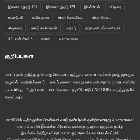
இணைய இதழ் 121
இணைய இதழ் 125
இலக்கியம்
கட்டுரை
கமலதேவி
கவிதைகள்
சிறார் இலக்கியம்
சிறார் தொடர்
சிறுகதை
தமிழ் கவிதைகள்
தொடர்
நாராயணி சுப்ரமணியன்
பிக் பாஸ் சீசன் 3
வளன்
வாசகசாலை
குறிப்புகள்
படைப்புகள் குறித்த தங்களது மேலான கருத்துக்களை வாசகர்கள் நமது
முகநூல்
குழுவில்
தெரிவிக்கலாம். படைப்புகளை
vasagasalaiweb@gmail.com
என்கிற
முகவரிக்கு அனுப்பவும். படைப்புகளை
யூனிகோடு(UNICODE)
எழுத்துருவில்
அனுப்பவும்.
வாசிப்பில் ஆர்வமுள்ள சென்னை வாழ் நண்பர்கள் ஒன்றிணைந்து 'வாசகசாலை'
என்ற பெயரில் இலக்கிய அமைப்பு ஒன்றை, முழுக்க முழுக்க தமிழ்
இலக்கியத்திற்கு மட்டுமேயான ஓர் அமைப்பாக செயல்பட்டுக்
கொண்டிருக்குகிறோம்.. தமிழிலக்கியம் , கலை சார்ந்த ஆக்கங்கள் அனைத்து