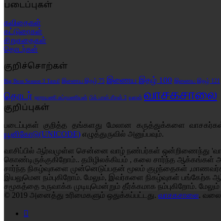
படைப்புகள்
கவிதைகள்
கட்டுரைகள்
சிறுகதைகள்
தொடர்கள்
குறிச்சொற்கள்
இணைய இதழ் 100
இணைய இதழ் 75
இணைய இதழ் 121
Big Boss Season 3 Tamil
வாசகசாலை
தொடர்
வளன்
நாராயணி சுப்ரமணியன்
பிக் பாஸ் சீசன் 3
குறிப்புகள்
படைப்புகள் குறித்த தங்களது மேலான கருத்துக்களை வாசகர்
யூனிகோடு(UNICODE)
எழுத்துருவில் அனுப்பவும்.
வாசிப்பில் ஆர்வமுள்ள சென்னை வாழ் நண்பர்கள் ஒன்றிணைந்து 'வா
கொண்டிருக்குகிறோம்.. தமிழிலக்கியம் , கலை சார்ந்த ஆக்கங்கள் 
சார்ந்த நிகழ்வுகளை முன்னெடுப்பதன் மூலம் குழந்தைகள் ,மாணவர
இயலுமென நம்புகிறோம். மேலும், இவர்களை நிகழ்வுகள் பங்கேற்க ஆர
சமூகத்தை உருவாக்க முடியுமென்றும் தீர்க்கமாக நம்புகிறோம்.
மேலும்
© 2019 அனைத்து உரிமைகளும் ஒதுக்கப்பட்டது.
வாசகசாலை
. வலை
Facebook