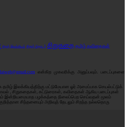
சிறுகதை
்
தமிழ் கவிதைகள்
சிறார் இலக்கியம்
சிறார் தொடர்
alaiweb@gmail.com
என்கிற முகவரிக்கு அனுப்பவும். படைப்புகளை
தமிழ் இலக்கியத்திற்கு மட்டுமேயான ஓர் அமைப்பாக செயல்பட்டுக்
் நாவல் , சிறுகதைகள், கட்டுரைகள், கவிதைகள் ஆகிய படைப்புகள்
னும் இன்றியமையாத பழக்கத்தை நிலைப்பெற செய்வதன் மூலம்
குறித்தான சிந்தனையும் அறிவுத் தேடலும் சிறந்த நல்லதொரு