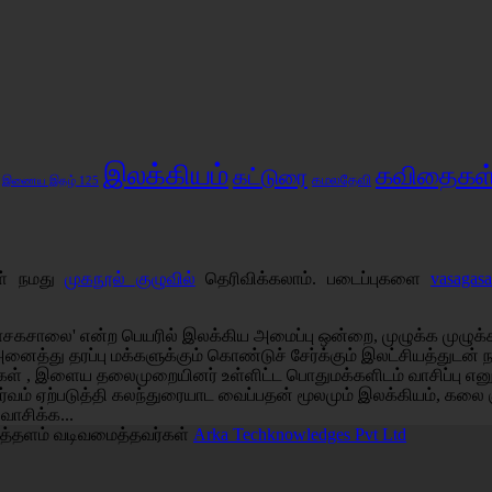
இலக்கியம்
கவிதைகள
கட்டுரை
கமலதேவி
இணைய இதழ் 125
கள் நமது
முகநூல் குழுவில்
தெரிவிக்கலாம். படைப்புகளை
vasagas
சகசாலை' என்ற பெயரில் இலக்கிய அமைப்பு ஒன்றை, முழுக்க முழுக்க 
அனைத்து தரப்பு மக்களுக்கும் கொண்டுச் சேர்க்கும் இலட்சியத்துடன
்கள் , இளைய தலைமுறையினர் உள்ளிட்ட பொதுமக்களிடம் வாசிப்பு எ
்வம் ஏற்படுத்தி கலந்துரையாட வைப்பதன் மூலமும் இலக்கியம், கலை 
 வாசிக்க...
த்தளம் வடிவமைத்தவர்கள்
Arka Techknowledges Pvt Ltd