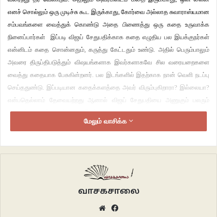
எனச் சொல்லும் ஒரு முடிச்சு கூட இருக்காது, கோர்வை அல்லாத சுவாராஸ்யமான
சம்பவங்களை வைத்துக் கொண்டு அதை பிணைத்து ஒரு கதை உருவாக்க
நினைப்பார்கள் இப்படி விஜய் சேதுபதிக்காக கதை எழுதிய பல இயக்குநர்கள்
என்னிடம் கதை சொன்னதும், கருத்து கேட்டதும் உண்டு. அதில் பெரும்பாலும்
அவரை திருப்திபடுத்தும் விஷயங்களாக இவர்களாகவே சில வரையறைகளை
வைத்து கதையாக பேசுகின்றனர். பல இடங்களில் இதற்காக நான் வெளி நடப்பு
செய்ததுண்டு. இப்படியான கதைக்களத்தை அவர் விரும்புகிறாரா? இல்லையா?
என்பதெல்லாம் தேவையற்றது ஆனால் விஜய் சேதுபதியை அணுகும் பலரும்
முதலில் அவரின் ரசிகர்களாக இருந்து தனி மனிதனாய் அவரை நேசித்து ஆனால்
மேலும் வாசிக்க
படைப்பாளியாய் பல நேரங்களில் தவற விடுகின்றனர் என்பதே உண்மை..
“அனபெல் சேதுபதி” எனப் பெயர் கேட்டதும் நிச்சயம் பேய் படம் என்ற
எண்ணம்தான் மனதில் உருவாகும், மக்களை ஈர்ப்பது மிகவும் முக்கியமான ஒன்று
ஆனால் அதில் ஒரு நேர்மை இருக்க வேண்டும் . பிரியாணிக்காக
காத்திருப்பவனை பசிக்க விட்டு, தயிர் சாதம் கொடுப்பது போல இருந்தது இந்த
வாசகசாலை
உணர்வு. சரி! காஞ்சனா, அரண்மனை, யாமிருக்க பயமேன் போன்ற படங்கள்
Website
Facebook
ரீதியில் காமெடி HORROR ஆக இந்த படம் இருக்குமோ என நினைத்தாலும்