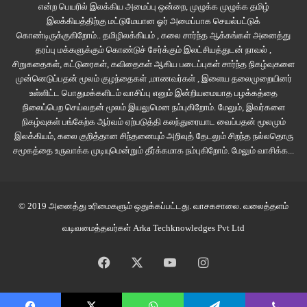
என்ற பெயரில் இலக்கிய அமைப்பு ஒன்றை, முழுக்க முழுக்க தமிழ்
பகுதியேனும் கதை, திரைக்கதை, வசனம் இவற்றிற்கு கொடுக்கப்பட வேண்டும்.
இலக்கியத்திற்கு மட்டுமேயான ஓர் அமைப்பாக செயல்பட்டுக்
கதையை தாளில் கொண்டு வந்துவிட்டாலே படப்பிடிப்பில் 90% முடிந்துவிட்டதாக
கொண்டிருக்குகிறோம்.. தமிழிலக்கியம் , கலை சார்ந்த ஆக்கங்கள் அனைத்து
தரப்பு மக்களுக்கும் கொண்டுச் சேர்க்கும் இலட்சியத்துடன் நாவல் ,
ஹாலிவுட் தங்கள் கதைக்கான முழு அர்பணிப்பையும் பழக்கப்படுத்திக்
சிறுகதைகள், கட்டுரைகள், கவிதைகள் ஆகிய படைப்புகள் சார்ந்த நிகழ்வுகளை
கொள்கின்றது . அந்த அளவு இல்லை என்றாலும் பெரிய நடிகர்களும், PAN INDIA
முன்னெடுப்பதன் மூலம் குழந்தைகள் ,மாணவர்கள் , இளைய தலைமுறையினர்
அளவிலான திட்டமிடலும் மட்டுமே படத்தை வெற்றிப் படமாக்குவதில்லை/
உள்ளிட்ட பொதுமக்களிடம் வாசிப்பு எனும் இன்றியமையாத பழக்கத்தை
கதைதான் திரைப்படத்தின் நாயகன், திரைக்கதையும், வசனமும் அதனை
நிலைப்பெற செய்வதன் மூலம் இயலுமென நம்புகிறோம். மேலும், இவர்களை
உயிர்ப்பிக்கும் கலை என்பதை அவ்வபோது இப்படியான திரைபடங்கள் நிரூபித்துக்
நிகழ்வுகள் பங்கேற்க ஆர்வம் ஏற்படுத்தி கலந்துரையாட வைப்பதன் மூலமும்
இலக்கியம், கலை குறித்தான சிந்தனையும் அறிவுத் தேடலும் சிறந்த நல்லதொரு
கொண்டிருக்கின்றன. இது துவக்கம் தான், எல்லா பிரச்சனைகளையும் களைந்து
சமூகத்தை உருவாக்க முடியுமென்றும் தீர்க்கமாக நம்புகிறோம்.
மேலும் வாசிக்க...
பார்ட் 2வில் வெற்றியுடன் சந்திக்கலாம். வாழ்த்துகள் குழு.
அனபெல்லா சேதுபதி – சேதுபதிக்கான வேக் அப் கால்…
© 2019 அனைத்து உரிமைகளும் ஒதுக்கப்பட்டது.
வாசகசாலை
. வலைத்தளம்
வடிவமைத்தவர்கள்
Arka Techknowledges Pvt Ltd
Facebook
X
YouTube
Instagram
அனபெல் சேதுபதி
சினிமா
விஜய் சேதுபதி