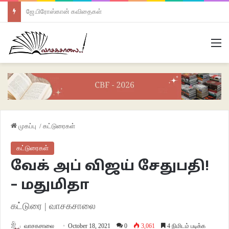
ஜே.பிரோஸ்கான் கவிதைகள்
M
முகப்பு
/
கட்டுரைகள்
கட்டுரைகள்
வேக் அப் விஜய் சேதுபதி!
– மதுமிதா
கட்டுரை | வாசகசாலை
வாசகசாலை
October 18, 2021
0
3,061
4 நிமிடம் படிக்க