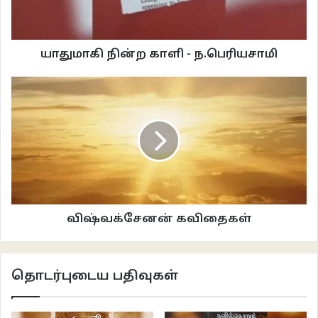
நிறுத்துகிறது, அதுவும் இன்னார் குடும்பம் இது என வெறும் டயலாக் வெர்ஷனாக
ஒரு பட்டாளமே வழி மொழியப்படுகிறது. பார்வையாளருக்கு எந்த ஒரு
உணர்வையும் தராமல் இத்தனை ஆட்களை எப்படி உள் வாங்க முடியும், எப்படி
யாதுமாகி நின்ற காளி - ந.பெரியசாமி
சம்மந்தப்படுத்தி பார்க்க முடியும்? அதிலும் மொத்த வசனமும் வாட்ஸப் ஃபார்வேட்
போல வெறும் பெண்களை கேலி செய்யும், குறிப்பாய் மனைவியை கேலி செய்யும்
இரண்டாம் தர வசனங்கள், மொத்தத்தில் எங்கோ ஓரிரு வசனம் தப்பாகிப்
போகலாம் ஆனால் கேரக்டரைசேஷனாகவே அப்படி உருவாக்கியிருப்பதுதான்
சலிப்பைத் தருகிறது. இவங்கெல்லாம் யாரு, இவங்க போனா என்ன? செத்தா
என்ன என்பது போல காட்சியமைப்பிலும் திரைக்கதையிலும் அவர்களுக்கென
எந்த அழுத்தமும் தரப்படவில்லை.
கதையின் நாயகி டாப்ஸி, வடக்கில் எப்படியான படங்களில் நடித்திருக்கிறார்,
விஷ்வக்சேனன் கவிதைகள்
அவரை வச்சு செஞ்சுட்டீங்களே என்பது போல இருந்தது. இதில் டாப்ஸிக்கு
காமெடி கேரக்டர் என படக்குழு அறிவித்திருந்தது , ஆனால் பட துவக்கத்தில்
இருந்து கேரக்டர் ஒட்டி டாப்சியின் காட்சியோ, வசனங்களோ அமையவில்லை ,
தொடர்புடைய பதிவுகள்
கிளைமேக்ஸில் அவர்கள் தப்பிக்கும் ஒரே ஒரு காட்சியில் மட்டும் டாப்ஸியின்
கேரக்டரைஷேசனை உணர முடிந்தது, அதற்கு முன்னான அனைத்தும் வெறுமனே