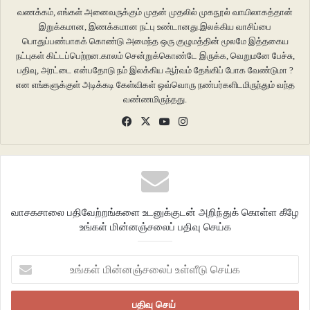
வணக்கம், எங்கள் அனைவருக்கும் முதன் முதலில் முகநூல் வாயிலாகத்தான்
இறுக்கமான, இணக்கமான நட்பு உண்டானது.இலக்கிய வாசிப்பை
பொதுப்பண்பாகக் கொண்டு அமைந்த ஒரு குழுமத்தின் மூலமே இத்தகைய
நட்புகள் கிட்டப்பெற்றன.காலம் சென்றுக்கொண்டே இருக்க, வெறுமனே பேச்சு,
பதிவு, அரட்டை என்பதோடு நம் இலக்கிய ஆர்வம் தேங்கிப் போக வேண்டுமா ?
ரசிகர்களை
ஈர்ப்பதற்காக
பேட்ஸ்மேன்களுக்கு
சாதகமாக
பல
விதிமுறைகள்
என எங்களுக்குள் அடிக்கடி கேள்விகள் ஒவ்வொரு நண்பர்களிடமிருந்தும் வந்த
வண்ணமிருந்தது.
மாற்றப்பட்டு,
300,350
ரன்கள்அடிப்பது
எல்லாம்
சர்வ
சாதாரணமாகி,
பேட்டிங்கிற்கும்
பேட்டிங்கிற்கும்
நடக்கும்
போட்டியாக
மாறிப் போய் விட்ட
Facebook
X
YouTube
Instagram
கிரிக்கெட்போட்டிகளுக்கு
மத்தியில்
இந்த
இறுதிப்
போட்டி
பேட்டிங்கிற்கும்
பவுலிங்கிற்குமான
போட்டியாக
இருந்தது
.
பொதுவாக
ஹைஸ்கோரிங்
போட்டிகளில்
எந்தவொரு
விறுவிறுப்பும்
இருக்காது
.
போட்டி
மிக
எளிதாக
ஒரு
அணியின்
பக்கம்
சென்று விடும்
.
ஆனால்
வாசகசாலை பதிவேற்றங்களை உடனுக்குடன் அறிந்துக் கொள்ள கீழே
இதுபோன்ற
குறைவான
ரன்கள்
அடிக்கப்படும்
போட்டிகளில்
விறுவிறுப்பிற்கு
உங்கள் மின்னஞ்சலைப் பதிவு செய்க
பஞ்சமிருக்காது
.
பவுலர்கள்
ஆரம்பத்திலிருந்து
ஆதிக்கம்
செலுத்தி
உங்கள்
மிகச்சிறப்பாக
செயல்பட்டாகவேண்டும்
.
இதுபோன்ற
போட்டிகளில்
சிறு
மின்னஞ்சலைப்
தவறுகளுக்கு
கூட
இடம் கொடுக்க முடியாது. அந்த
தவறுகளுக்கு
மிகப்பெரிய
உள்ளீடு
இழப்புகளைக்
கொடுக்க வேண்டி
வரும்
.
அந்த
இழப்பு
உங்களுடைய
44
வருட
செய்க