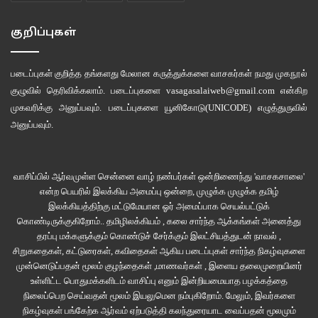
செய்திருப்பார்கள்
.
மெக்கலம்
என்ன
நடக்கும்
என்கிற
ஆர்வத்தில்
கமெண்ட்ரிபாக்ஸில்
வர்ணனை
செய்து
கொண்டிருந்தார்
.
கப்திலோடு
நீசம்
வந்து
குறிப்புகள்
களமிறங்கினார்
.
படைப்புகள் குறித்த தங்களது மேலான கருத்துக்களை வாசகர்கள் நமது
முகநூல்
குழுவில்
தெரிவிக்கலாம். படைப்புகளை
vasagasalaiweb@gmail.com
என்கிற
முகவரிக்கு அனுப்பவும். படைப்புகளை
யூனிகோடு(UNICODE)
எழுத்துருவில்
அனுப்பவும்.
வாசிப்பில் ஆர்வமுள்ள சென்னை வாழ் நண்பர்கள் ஒன்றிணைந்து 'வாசகசாலை'
என்ற பெயரில் இலக்கிய அமைப்பு ஒன்றை, முழுக்க முழுக்க தமிழ்
இலக்கியத்திற்கு மட்டுமேயான ஓர் அமைப்பாக செயல்பட்டுக்
கொண்டிருக்குகிறோம்.. தமிழிலக்கியம் , கலை சார்ந்த ஆக்கங்கள் அனைத்து
தரப்பு மக்களுக்கும் கொண்டுச் சேர்க்கும் இலட்சியத்துடன் நாவல் ,
சிறுகதைகள், கட்டுரைகள், கவிதைகள் ஆகிய படைப்புகள் சார்ந்த நிகழ்வுகளை
முன்னெடுப்பதன் மூலம் குழந்தைகள் ,மாணவர்கள் , இளைய தலைமுறையினர்
உள்ளிட்ட பொதுமக்களிடம் வாசிப்பு எனும் இன்றியமையாத பழக்கத்தை
நிலைப்பெற செய்வதன் மூலம் இயலுமென நம்புகிறோம். மேலும், இவர்களை
நிகழ்வுகள் பங்கேற்க ஆர்வம் ஏற்படுத்தி கலந்துரையாட வைப்பதன் மூலமும்