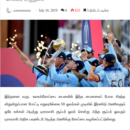
வாசகசாலை
July 16, 2019
0
833
5 நிமிடம் படிக்க
இத்தனை
வருட
உலகக்கோப்பை
பைனலில்
இந்த
பைனலைப்
போல
சிறந்த
விறுவிறுப்பான
போட்டி
எதுவுமில்லை
.50
ஓவர்கள்
முடிவில்
இரண்டு
அணிகளும்
ஒரே
ரன்கள்
அடித்து
டிராவாகி
சூப்பர்
ஓவர்
சென்று
அந்த
சூப்பர்
ஓவரும்
டிராவாகி
அதிக
பவுண்டரி
அடித்த
அணிக்கு
கோப்பை
வழங்கப்பட்டுள்ளது
.