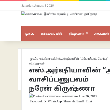
Saturday, August 8 2026
முகப்பு
எங்களைப் பற்றி
நிகழ்வுகள்
படைப்புகள்
முகப்பு
/
கட்டுரைகள்
/
எஸ்.அர்ஷியாவின் “அப்பாஸ்பாய் தோப்பு” 
கட்டுரைகள்
எஸ்.அர்ஷியாவின் “அ
வாசிப்பனுபவம்
நரேன் கிருஷ்ணா
வாசகசாலை
June 26, 2019
Facebook
X
WhatsApp
Share via Email
Print