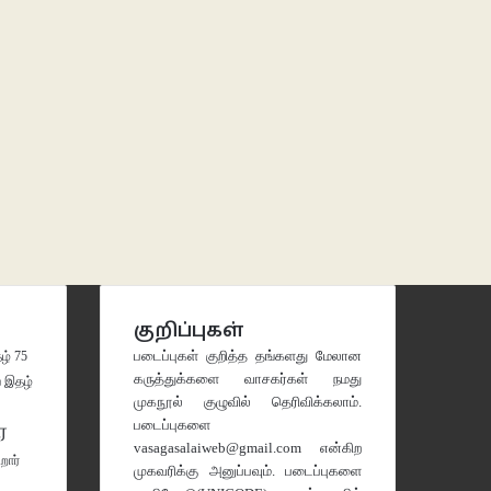
குறிப்புகள்
படைப்புகள் குறித்த தங்களது மேலான
் 75
கருத்துக்களை வாசகர்கள் நமது
இதழ்
முகநூல் குழுவில்
தெரிவிக்கலாம்.
படைப்புகளை
ை
vasagasalaiweb@gmail.com
என்கிற
ிறார்
முகவரிக்கு அனுப்பவும். படைப்புகளை