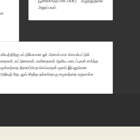
யூனிகோடு(UNICODE)
எழுத்துருவில்
அனுப்பவும்.
ணி
கியத்திற்கு மட்டுமேயான ஓர் அமைப்பாக செயல்பட்டுக்
றுகதைகள், கட்டுரைகள், கவிதைகள் ஆகிய படைப்புகள் சார்ந்த
த பழக்கத்தை நிலைப்பெற செய்வதன் மூலம் இயலுமென
் அறிவுத் தேடலும் சிறந்த நல்லதொரு சமூகத்தை உருவாக்க