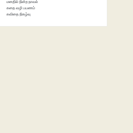
மனதில் நின்ற நாவல்
கதை வழி பயணம்
கவிதை நிகழ்வு