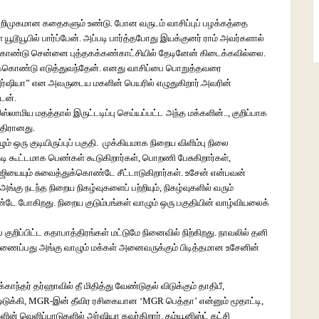
ு அறிமுகமான கதைகளும் உண்டு. போன வருடம் வாசிப்புப் பழக்கத்தை
டூயூபில் பார்ப்பேன். அப்படி பார்த்தபோது இயக்குனர் ராம் அவர்களால்
்கொண்டு சென்னை புத்தகக்கண்காட்சியில் தேடினேன் கிடைக்கவில்லை.
டிக்கொண்டு எடுத்துவந்தேன். எனது வாசிப்பை பொறுத்தவரை
அர்ஷியா” என அவருடைய மகளின் பெயரில் எழுதுகிறார்.அவரின்
ேன்.
மிய மதத்தால் இருட்டடிப்பு செய்யப்பட்ட அந்த மக்களின்.., குறிப்பாக
திரானது.
 ஒரு குடியிருப்புப் பகுதி. முக்கியமாக நிறைய விளிம்பு நிலை
கடி கூட்டமாக பெண்கள் கூடுகிறார்கள், பொறணி பேசுகிறார்கள்,
ஜியையும் சுவைத்துக்கொண்டே சீட்டாடுகிறார்கள். உசேன் என்பவன்
கு நடந்த நிறைய நிகழ்வுகளைப் பற்றியும், நிகழ்வுகளில் வரும்
ே போகிறது. நிறைய குடும்பங்கள் வாழும் ஒரு பகுதியின் வாழ்வியலைக்
 குறிப்பிட்ட கதாபாத்திரங்கள் மட்டுமே நினைவில் நிற்கிறது. நாவலில் தனி
ைப்பது அங்கு வாழும் மக்கள் அனைவருக்கும் பிடித்தமான உசேனின்
ந்தர் தர்ஹாவில் தீ மிதித்து வேண்டுதல் விடுக்கும் தாதிபீ,
் ஒடுக்கி, MGR-இன் தீவிர ரசிகையான ‘MGR பெத்தா’ என்னும் மூதாட்டி,
 வெளிப்பாடுகளில் அர்ஷியா கவர்கிறார். கம்யூனிஸ்ட் கட்சி