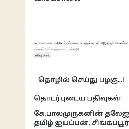
Website
Facebook
வாசகசாலை பதிவேற்றங்களை உடனுக்குடன் அறிந்துக் கொள்ள க
உங்கள்
மின்னஞ்சலைப்
உள்ளீடு
செய்க
தொழில் செய்து பழகு...!
தொடர்புடைய பதிவுகள்
கே.பாலமுருகனின் தலேஜூ
தமிழ் ஐயப்பன், சிங்கப்பூர