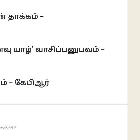
் தாக்கம் –
வு யாழ்’ வாசிப்பனுபவம் –
ும் – கேபிஆர்
e marked
*