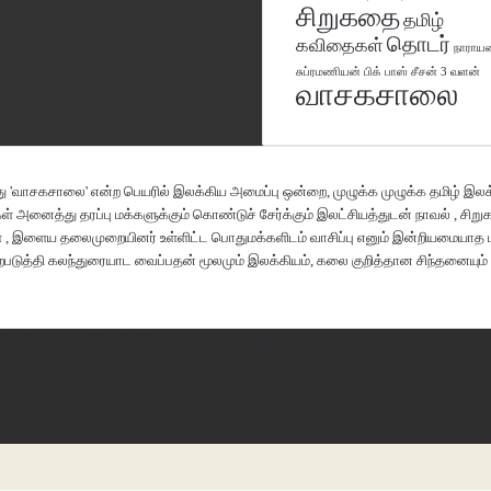
சிறுகதை
தமிழ்
தொடர்
கவிதைகள்
நாராய
வளன்
சுப்ரமணியன்
பிக் பாஸ் சீசன் 3
வாசகசாலை
 'வாசகசாலை' என்ற பெயரில் இலக்கிய அமைப்பு ஒன்றை, முழுக்க முழுக்க தமிழ் இலக்
ள் அனைத்து தரப்பு மக்களுக்கும் கொண்டுச் சேர்க்கும் இலட்சியத்துடன் நாவல் , சி
ள் , இளைய தலைமுறையினர் உள்ளிட்ட பொதுமக்களிடம் வாசிப்பு எனும் இன்றியமையா
 ஏற்படுத்தி கலந்துரையாட வைப்பதன் மூலமும் இலக்கியம், கலை குறித்தான சிந்தனையும
த்தளம் வடிவமைத்தவர்கள்
Arka Techknowledges Pvt Ltd