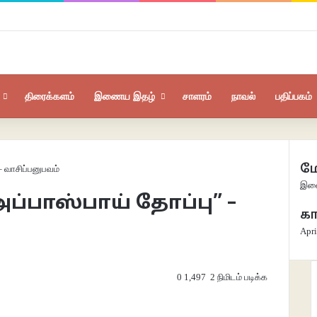
திரைக்களம்
இணைய இதழ்
சாளரம்
நாவல்
பதிப்பகம்
மே
– வாசிப்பனுபவம்
Clos
இணை
ப்பாஸ்பாய் தோப்பு” –
கா
Apri
0
1,497
2 நிமிடம் படிக்க