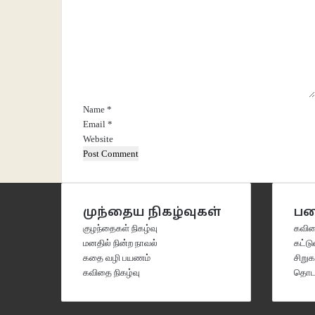
o
m
m
e
n
t
*
Name
*
Email
*
Website
முந்தைய நிகழ்வுகள்
பட
குழந்தைகள் நிகழ்வு
கவித
மனதில் நின்ற நாவல்
கட்ட
கதை வழி பயணம்
சிறு
கவிதை நிகழ்வு
தொடர