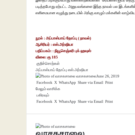
இதைப் படிக்கும்போது வண்ணநிலவனின் ‘ரெயினீஸ் ஐயர் தெரு’
படித்தபோது ஏற்பட்ட அனுபவங்களை இந்த நாவல் பல இடங்களில் த
எளிமையான எழுத்து நடையில் அங்கு வாழும் மக்களின் வாழ்வியல
நூல் :
அப்பாஸ்பாய் தோப்பு ( நாவல்)
ஆசிரியர் : எஸ்.அர்ஷியா
பதிப்பகம்: : நியூசெஞ்சுரி புக் ஹவுஸ்
விலை: ரூ 185
குறிச்சொற்கள்
அப்பாஸ்பாய் தோப்பு
எஸ்.அர்ஷியா
வாசகசாலை
June 26, 2019
Facebook
X
WhatsApp
Share via Email
Print
மேலும் வாசிக்க
பகிரவும்
Facebook
X
WhatsApp
Share via Email
Print
வாசகசாலை