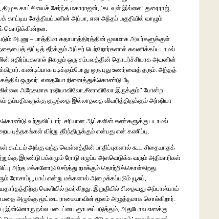
திமுக காட்சியைச் சேர்ந்த மகாராஜன், ‘கடவுள் இல்லை’ துரைராஜ்,
காட்டிய சேத்தியப்பனின் அப்பா, என அந்தப் பகுதியில் வாழும்
க் கொடுக்கின்றன.
்தப்படும் அபுனு – பாத்திமா கதாபாத்திரத்தின் மூலமாக அவர்களுக்குள்
ந்தையைத் திட்டித் தீர்க்கும் அப்சர் பெற்றோர்களால் கவனிக்கப்படாமல்
லின் எதிர்ப்புகளால் நிகழும் ஒரு சம்பவத்தின் தொடர்ச்சியாக அவனின்
ிறார். கண்டிப்பாக படிக்கும்போது ஒரு புது உணர்வைத் தரும். அந்தத்
வலகத்தில் ஒருவர் எதையோ நினைத்துக்கொண்டு பீடி
ங்கில்லை அநேகமாக ரஷியாவிலோ,சீனாவிலோ இருக்கும்” போன்ற
ம் தம்பதிகளுக்கு குழந்தை இல்லாததை விவரித்திருக்கும் அர்ஷியா
ிக்கொண்டு வந்துவிட்டார். சரியான ஆட்களின் கண்களுக்கு படாமல்
 புத்தகங்கள் விற்று தீர்ந்திருக்கும் என்பது என் கணிப்பு.
ள் கூட்டம் அங்கு வந்த வெள்ளத்தின் பாதிப்புகளால் கூட சிதையாதக்
றுக்கு இரண்டு பக்கமும் ரோடு எழுப்ப அளவெடுக்க வரும் அதிகாரிகள்
விப்பு அந்த மக்களோடு சேர்த்து நமக்கும் தொற்றிக்கொள்கிறது.
 ரோசாப்பூ பாய் என்று மக்களால் அழைக்கப்படும் யூசுப்,
தார்தத்திற்கு வெளியில் நகர்கிறது. இறுதியில் சிதைவது அப்பாஸ்பாய்
என்பதை அழுக்கு மூட்டை ராமையாவின் மூலம் அழுத்தமாக சொல்கிறார்.
்பு இன்னொரு நல்ல படைப்பை ஞாபகப்படுத்தும், அதுபோல எனக்கு