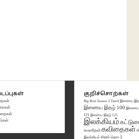
ைப்புகள்
குறிச்சொற்கள்
ைகள்
இணைய இதழ
Big Boss Season 3 Tamil
இணைய இதழ் 100
ுரைகள்
இணைய 
கதைகள்
121
இணைய இதழ் 125
இலக்கியம்
்கள்
கட்டுர
கவிதைகள்
கமலதேவி
ச
இலக்கியம்
சிறார் தொடர்