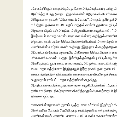
புத்தகத்திற்குள் கதை இருப்பது போல அந்தப் புத்தகம் நமக்க
ஆரம்பித்த போது நிறைய புத்தகங்களின் அறிமுக வீடியோக்களை யூ
அறிமுகமான நாவல் “அப்பாஸ்பாய் தோப்பு”. அதைக் குறித்துக
சமீபத்தில் தஞ்சை NCBH பதிப்பகத்தில் வாங்கி, தூசியை தட்
அதுவரையிலும் எஸ் அர்ஷியா அறிமுகமில்லாத எழுத்தாளர். ” 
இயற்பெயர் சையத் உசேன் பாஷா என பின்னர் அறிந்துக்கொண்ட
இதுவரை நான் படித்த இஸ்லாமிய இலக்கியங்கள் அனைத்தும் இஸ்லா
பெண்களின் வாழ்வியலைக் கூறியது. இந்த நாவல் அதற்கு நேரெ
அப்பாஸ்பாய் தோப்பு மதுரையில் அதிகமான இஸ்லாமியர்கள் வாழும்
மக்களைக் கொண்ட பகுதி. இங்கிருக்கும் தோப்பு வீட்டில் அடிக்
அங்கிருக்கும் ஐயர் கடை வடையையும், அப்துல்லா கடையின் பஜ்
மைய கதாபாத்திரமாக இருந்தாலும் இந்த நாவல் தனி தனியாய் அங்
கதாபாத்திரத்தின் பின்னணிக் கதைகளையும் விவரித்துக்கொண்ட
கூறுவதால் ஏகப்பட்ட கதாபாத்திரங்கள் வருகிறது.
அர்ஷியாவும் தவிர்க்கமுடியாமல் தான் எழுதியிருக்கிறார். ஆனால்
தனியாக நிறைய நிகழ்வுகளை விவரித்தாலும் அனைத்தையும் இண
திருமண ஒப்புதல்.
கணவனின் நோயைக் குணப்படுத்த மலை உச்சியில் இருக்கும் சிக்கா
ஆண்களின் மோப்பப் பிடியிலிருந்து தப்பித்துக்கொண்டிருக்கும
பெண்தன்மைக் கொண்ட ரோசா பூ பாய் போன்ற கதாபாத்திரங்களின்