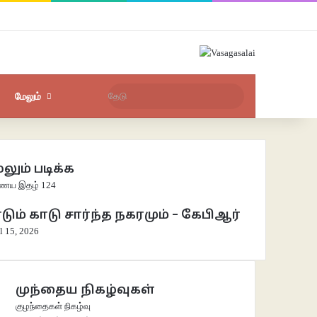
Facebook
X
YouTube
Instagram
புகுபதிகை
சீரற்ற பதிவுகள்
Sidebar
தேடு
மேலும்
லும் படிக்க
e
ய இதழ் 124
டும் காடு சார்ந்த நகரமும் – கேபிஆர்
l 15, 2026
முந்தைய நிகழ்வுகள்
குழந்தைகள் நிகழ்வு