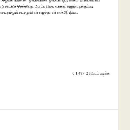
, ஜெயகாந்தனின் ‘ஒரு மனிதன் ஒரு வீடு ஒரு உலகம்’ நாவல்களைப்
ொட்டுச் செல்கிறது. ஆரம்ப நிலை வாசகர்களும் படிக்கும்படி
ை நம்முள் கடத்துகிறார் எழுத்தாளர் எஸ்.அர்ஷியா.
0
1,497
2 நிமிடம் படிக்க