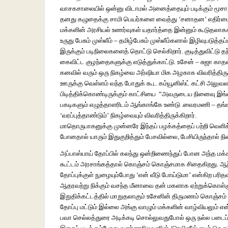
வாசகசாலையில் ஒன்னு விடாமல் அனைத்தையும் படிக்கும் மூசா, 
தனது கழுதைக்கு சாமி பெயர்களை வைத்து ‘சனாதன’ எதிர்பைக் 
மக்களின் அரசியல் உணர்வுகள் யதார்த்தை இன்னும் கூடுதலாக
உருது பேசும் முஸ்லீம் – தமிழ்பேசும் முஸ்லீம்களால் இழிவுபடுத
இருக்கும் படிநிலைகளைத் தொட்டு செல்கிறார். குடித்துவிட்டு த
கைவிட்ட குழந்தைகளுக்கு எடுத்துக்காட்டு. உசேன் – சுஜா காத
கனவில் வரும் ஒரு நிகழ்வை அர்ஷியா மிக அழகாக விவரித்திருக்க
ஊருக்கு வெள்ளம் வந்த போதுக் கூட கம்யூனிஸ்ட் கட்சி அலு
பிடித்திக்கொண்டிருக்கும் காட்சியை “அவருடைய நினைவு இ
பகடிகளும் எழுத்தாளரிடம் ஆங்காங்கே உண்டு .வைரமணி – தங்க
‘வரப்புத்தாண்டும்’ நிகழ்வையும் விவரித்திருக்கிறார்.
மாதொருபா
கனுக்கு முன்னரே இந்தப் பழக்கத்தைப் பற்றி வெள
போனதால் யாரும் இதுகுறித்தும் பேசவில்லை, பேசியிருந்தால் நிறைய
அப்பாஸ்பாய் தோப்பில் கலந்து ஒன்றிணைந்துப் போன அந்த மக்க
கூட்டம் அரசாங்கத்தால் கொஞ்சம் கொஞ்சமாக சிதைகிறது. ஆற்
தோப்புக்குள் நுழையும்போது ‘என் வீடு போய்டுமா’ என்கிற பரித
ஆதரவற்று நிக்கும் வசந்த மீனாவை தன் மகளாக ஏற்றுக்கொள்ளும்
இறுதிக்கட்டத்தில் மாறுதலாகும் உசேனின் திருமணம் கொஞ்சம் ய
தோப்பு மட்டும் இல்லை அங்கு வாழும் மக்களின் வாழ்வியலும் 
பவா செல்லத்துரை அடிக்கடி சொல்லுவதுபோல் ஒரு நல்ல படைப