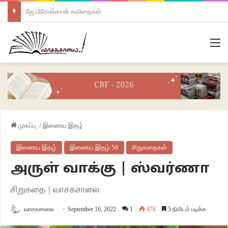
ஜே.பிரோஸ்கான் கவிதைகள்
M
முகப்பு
/
இணைய இதழ்
இணைய இதழ்
இணைய இதழ் 56
சிறுகதைகள்
அருள் வாக்கு | ஸ்வர்ணா
சிறுகதை | வாசகசாலை
வாசகசாலை
September 16, 2022
1
476
5 நிமிடம் படிக்க