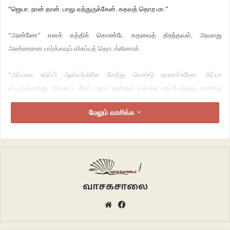
“ஜெயா. நான் தான். பாலு வந்துருக்கேன். கதவத் தொற மா.”
“அண்ணே” எனக் கத்திக் கொண்டே கதவைத் திறந்தவள், அவளது
அண்ணனை பார்க்கவும் விசும்பத் தொடங்கினாள்.
“அப்பாவ உடுப்பி ஆஸ்பத்திரில சேத்து ரெண்டு நாளாச்சுணே. அப்பா
எப்டிருக்கார்னு அம்மாட்ட கேட்டாலும் ஒன்னும் சொல்ல மாட்டேங்குது. எனக்கு
ரொம்ப பயமா இருக்குணே .”
மேலும் வாசிக்க
விசும்பலுக்கிடையே கூறினாள். அவள் கூறியதில் பாதி புரியாத பாலு, அவளை
உள்ளே கூட்டி வந்து அமர்த்தி, ஆசுவாசப் படுத்தினான்.
“ஜெயா. ரெண்டு நாள் முன்ன அம்மா குடுத்த தந்தி வந்தது, அப்பா சீரியஸ்னு.
ஒடனே ரயில் பிடிச்சு வந்து சேர ரெண்டு நாளாச்சு. போன தடவ வந்தப்ப
வாசகசாலை
நல்லாத்தானே இருந்தார் ?”
Website
Facebook
“தெரியலண்ணே. நாலு நாளா பள்ளிக்கூடம் போகல. லீவ் போட்டு வீட்லயேதான்