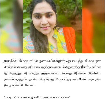
ந
டுராத்திரியில் கதவு தட்டும் ஓசை கேட்டு விழித்த ஜெயா பயத்துடன் கதவருகே
சென்றாள். அவளது அப்பாவை மருத்துவமனையில் அனுமதித்து இரண்டு நாட்கள்
ஆகியிருந்தது. அப்பாவிற்கு ஒத்தாசையாக அவளது அம்மாவும் அங்கேயே
தங்கிவிட்டிருந்தாள். தனியே வீட்டிலிருந்த ஜெயாவிற்கு பயம் மேலிட கதவருகே
நின்று உரக்கப் பேசினாள்.
“யாரு ? வீட்ல எல்லாம் தூங்கிட்டாங்க. காலைல வாங்க”