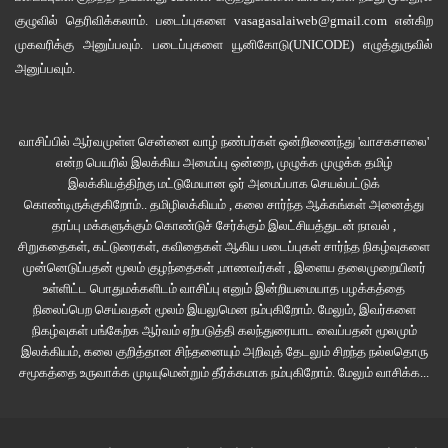
சிறகடித்து துடித்து , வீடெல்லாம் இரத்தம் சிந்த உயிரை விட்டது சேவல்.
குழுவில்
தெரிவிக்கலாம். படைப்புகளை
vasagasalaiweb@gmail.com
என்கிற
முகவரிக்கு அனுப்பவும். படைப்புகளை
யூனிகோடு(UNICODE)
எழுத்துருவில்
அனுப்பவும்.
மூவரும் திகைத்துப் போய் நின்றனர். சற்று நேரம் அமைதியாய் அமர்ந்தவர்கள்,
கட கடவென சுத்தம் செய்ய ஆரம்பித்தனர். ஏதோ ஒரு இனம் புரியாத பயம்
இருவரின் மனதிலும் உதித்தது. கோணக்காலி இருவருக்கும் ஆறுதல் கூறினாள்.
வாசிப்பில் ஆர்வமுள்ள சென்னை வாழ் நண்பர்கள் ஒன்றிணைந்து 'வாசகசாலை'
என்ற பெயரில் இலக்கிய அமைப்பு ஒன்றை, முழுக்க முழுக்க தமிழ்
“ஏய் பிள்ளைகளா. இது நல்ல சகுனம் தான். பலிய தான் பாண்டி
இலக்கியத்திற்கு மட்டுமேயான ஓர் அமைப்பாக செயல்பட்டுக்
ஏத்துக்கிட்டாருல்ல. சும்மா மூஞ்ச என்னத்துக்கு இப்படி வச்சுருக்கீங்க ? ஏய்
கொண்டிருக்குகிறோம்.. தமிழிலக்கியம் , கலை சார்ந்த ஆக்கங்கள் அனைத்து
ஜெயா, அந்த வெளக்கமாத்த எடு புள்ள. கூட்டி கழுவிடலாம்.”
தரப்பு மக்களுக்கும் கொண்டுச் சேர்க்கும் இலட்சியத்துடன் நாவல் ,
சிறுகதைகள், கட்டுரைகள், கவிதைகள் ஆகிய படைப்புகள் சார்ந்த நிகழ்வுகளை
முன்னெடுப்பதன் மூலம் குழந்தைகள் ,மாணவர்கள் , இளைய தலைமுறையினர்
“அத்த. என்னமோ மனசுக்கு சுருக்குனு இருக்கு.”
உள்ளிட்ட பொதுமக்களிடம் வாசிப்பு எனும் இன்றியமையாத பழக்கத்தை
நிலைப்பெற செய்வதன் மூலம் இயலுமென நம்புகிறோம். மேலும், இவர்களை
“ஒன்னுமில்ல புள்ள. மனச போட்டுக் கொழப்பிக்காத”
நிகழ்வுகள் பங்கேற்க ஆர்வம் ஏற்படுத்தி கலந்துரையாட வைப்பதன் மூலமும்
இலக்கியம், கலை குறித்தான சிந்தனையும் அறிவுத் தேடலும் சிறந்த நல்லதொரு
சமூகத்தை உருவாக்க முடியுமென்றும் தீர்க்கமாக நம்புகிறோம்.
மேலும் வாசிக்க...
இறந்த சேவலை வெளியே சென்று, ஆற்றில் வீசிவிட்டு வந்தான் பாலு.
பெண்களிருவரும் வீட்டைக் கழுவி விட்டனர். வேலையெல்லாம் முடித்து ஓய்ந்த
நேரம் விடிந்து விட்டிருந்தது. கோணக்காலி சென்று விட, அண்ணனிடம் ஜெயா