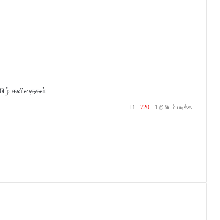
மிழ் கவிதைகள்
1
720
1 நிமிடம் படிக்க