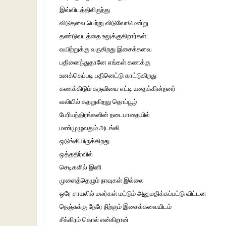
இவ்விடத்திலிருந்து
விடுதலை பெற்று விடுவோமென்று
தண்டுவடத்தை உலுக்குகிறார்கள்
வயிற்றுக்கு வருகிறது இசைக்கவை
பதினைந்துதானே எங்கள் கணக்கு
உனக்கெப்படி பதினெட்டு காட்டுகிறது
கணக்கிடும் கருவியை எட்டி உதைக்கின்றனர்
வலியில் கதறுகிறது தொப்பூழ்
பேரியந்திரங்களின் நடைபாதையில்
மண்முழுவதும் அடங்கி
ஒடுங்கியிருக்கிறது
ஒத்ததிர்வில்
செடிகளில் இனி
முளைத்தெழும் நாவுகள் இல்லை
ஒரே சாயலில் மலர்கள் மட்டும் அனுமதிக்கப்பட்டு விட்டன
நெஞ்சுக்கு நேரே நிற்கும் இசைக்கவையிடம்
சீக்கிரம் கொல் என்கிறான்