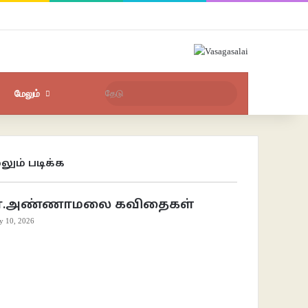
Facebook
X
YouTube
Instagram
புகுபதிகை
சீரற்ற பதிவுகள்
Sidebar
தேடு
மேலும்
லும் படிக்க
se
ா.அண்ணாமலை கவிதைகள்
ly 10, 2026