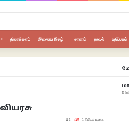
திரைக்களம்
இணைய இதழ்
சாளரம்
நாவல்
பதிப்பகம்
மே
Clo
ம
Ju
வியரசு
1
720
1 நிமிடம் படிக்க