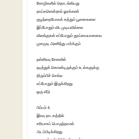
கோழிகளில் தொடங்கியது
நாய்களென்றால் ஓரக்கண்
குழந்தைபோலக் கத்தும் பூனைகளை
இப்போதும் விடமுடியவில்லை
விலங்குகள் எப்போதும் தூய்மையானவை
முகமூடி அணிந்து பார்க்கும்
நள்ளிரவு சேனலில்
நடித்துக் கொண்டிருக்கும் உடல்களுக்கு
திரும்பிச் செல்ல
எப்போதும் இருக்கிறது
ஒரு வீடு
பிம்பம் 4.
இரவு நாடகத்தில்
சரியாகப் பொருந்தாமல்
அடம்பிடிக்கிறது