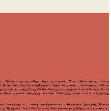
ியும் ஆர்வம், எந்த ஒழுங்கிலும் நிற்க முடியாததைப் போல, அவன் தனது மனதை
அவன் நிறைய பெண்களைக் காதலித்தான். அதன் பெருமையை, மயக்கத்தை, வலியை
குக் கூப்பிட்டிருந்தபோது, அங்கே அவளது குட்டி நாத்தனாரான நீலிமாவை அவன்
 அவன் உருகிக்கொண்டிருந்த பால்ய கால சகி ஒருத்தி கள்ளப் பார்வை பார்த்தவாறு
க்கம் கொடுத்து, கூட்டமாகவும் தனித்தனியாகவும் சில்லறைகள் இறைத்து, அவனை
து அவனுடைய அக்காவே அவ்வளவு அவசரங்களுக்கு நடுவிலும், டீ காப்பி சம்பாரம்