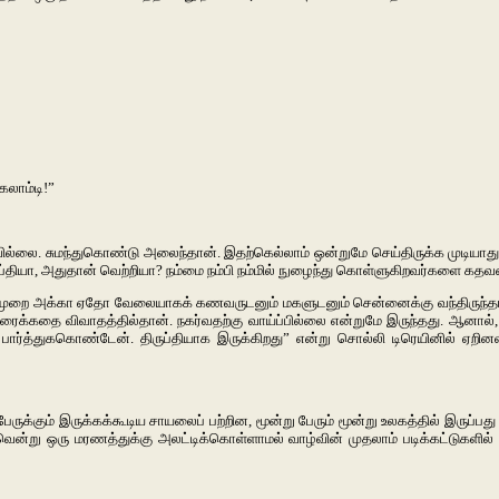
லாம்டி!”
. சுமந்துகொண்டு அலைந்தான். இதற்கெல்லாம் ஒன்றுமே செய்திருக்க முடியாது என
யா, அதுதான் வெற்றியா? நம்மை நம்பி நம்மில் நுழைந்து கொள்ளுகிறவர்களை கதவடை
முறை அக்கா ஏதோ வேலையாகக் கணவருடனும் மகளுடனும் சென்னைக்கு வந்திருந்தாள்
 திரைக்கதை விவாதத்தில்தான். நகர்வதற்கு வாய்ப்பில்லை என்றுமே இருந்தது. ஆனால
்த்துககொண்டேன். திருப்தியாக இருக்கிறது” என்று சொல்லி டிரெயினில் ஏறின
ருக்கும் இருக்கக்கூடிய சாயலைப் பற்றின, மூன்று பேரும் மூன்று உலகத்தில் இருப்பத
ன்று ஒரு மரணத்துக்கு அலட்டிக்கொள்ளாமல் வாழ்வின் முதலாம் படிக்கட்டுகளில் 