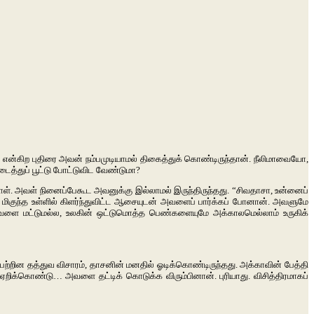
்கிற புதிரை அவன் நம்பமுடியாமல் திகைத்துக் கொண்டிருந்தான். நீலிமாவையோ,
த்துப் பூட்டு போட்டுவிட வேண்டுமா?
. அவள் நினைப்பேகூட அவனுக்கு இல்லாமல் இருந்திருந்தது. “சிவதாசா, உன்னைப்
், மிகுந்த உள்ளில் கிளர்ந்துவிட்ட ஆசையுடன் அவளைப் பார்க்கப் போனான். அவளுமே
வளை மட்டுமல்ல, உலகின் ஒட்டுமொத்த பெண்களையுமே அக்காலமெல்லாம் உருகிக்
ு பற்றின தத்துவ விசாரம், தாசனின் மனதில் ஓடிக்கொண்டிருந்தது. அக்காவின் பேத்தி
ஏறிக்கொண்டு… அவளை தட்டிக் கொடுக்க விரும்பினான். புரியாது. விசித்திரமாகப்