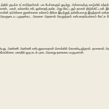
 குடிக்க உட்கார்ந்தார்கள். பல பேச்சுகளும் ஓடிற்று. அக்காவுக்கு வாழ்வில் எந்தக
ொண்ட மகள். எல்லாமே சரி, ஒன்றைத் தவிர. அது கேட்டதும் தாசன் திடுக்கிட்டான்
காவின் நம்பிக்கை தூண்களை எல்லாம் நீலிமா இடித்துத் தள்ளியவாறு இருந்தாள் என்றார
ர். அவளுடைய புருஷன்கூட அவளை அதனால் வெறுத்தார் என்பதையெல்லாம் கேட்க க
 துவங்கியது. அண்ணி அண்ணி என்பதுவாகதான் சொல்லிக் கொண்டிருந்தாள். தாசனால் அவ
மேயில்லை. மனதில் ஒரு கடல் புரள, அவளது தலையை வருடினான்.