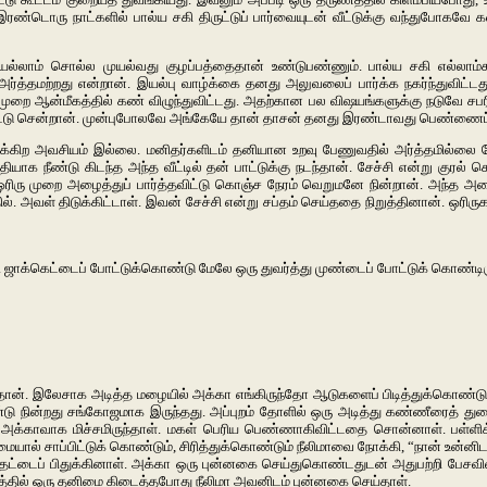
ரண்டொரு நாட்களில் பால்ய சகி திருட்டுப் பார்வையுடன் வீட்டுக்கு வந்துபோகவே 
ல்லாம் சொல்ல முயல்வது குழப்பத்தைதான் உண்டுபண்ணும். பால்ய சகி எல்லாம்க
தமற்றது என்றான். இயல்பு வாழ்க்கை தனது அலுவலைப் பார்க்க நகர்ந்துவிட்டது. அ
 ஒருமுறை ஆன்மீகத்தில் கண் விழுந்துவிட்டது. அதற்கான பல விஷயங்களுக்கு நடுவே 
ிட்டு சென்றான். முன்புபோலவே அங்கேயே தான் தாசன் தனது இரண்டாவது பெண்ணைப் 
ிக்கிற அவசியம் இல்லை. மனிதர்களிடம் தனியான உறவு பேணுவதில் அர்த்தமில்லை
ாக நீண்டு கிடந்த அந்த வீட்டில் தன் பாட்டுக்கு நடந்தான். சேச்சி என்று குரல் கொட
, ஓரிரு முறை அழைத்துப் பார்த்தவிட்டு கொஞ்ச நேரம் வெறுமனே நின்றான். அந்த அ
். அவள் திடுக்கிட்டாள். இவன் சேச்சி என்று சப்தம் செய்ததை நிறுத்தினான். ஒர
ஜாக்கெட்டைப் போட்டுக்கொண்டு மேலே ஒரு துவர்த்து முண்டைப் போட்டுக் கொண்டிரு
வைத்தான். இலேசாக அடித்த மழையில் அக்கா எங்கிருந்தோ ஆடுகளைப் பிடித்துக்கொண்டு
டு நின்றது சங்கோஜமாக இருந்தது. அப்புறம் தோளில் ஒரு அடித்து கண்ணீரைத் துட
க்காவாக மிச்சமிருந்தாள். மகள் பெரிய பெண்ணாகிவிட்டதை சொன்னாள். பள்ளிக்குப
ன்மையால் சாப்பிட்டுக் கொண்டும், சிரித்துக்கொண்டும் நீலிமாவை நோக்கி, “நான் உன்
ட்டைப் பிதுக்கினாள். அக்கா ஒரு புன்னகை செய்துகொண்டதுடன் அதுபற்றி பேசவில்
நேரத்தில் ஒரு தனிமை கிடைத்தபோது நீலிமா அவனிடம் புன்னகை செய்தாள்.