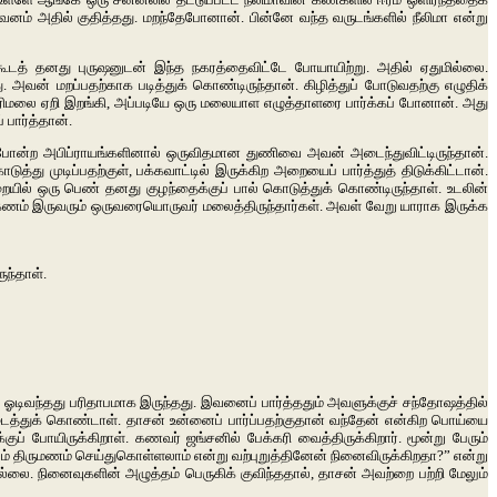
கவனம் அதில் குதித்தது. மறந்தேபோனான். பின்னே வந்த வருடங்களில் நீலிமா என்று
ூடத் தனது புருஷனுடன் இந்த நகரத்தைவிட்டே போயாயிற்று. அதில் ஏதுமில்லை.
வன் மறப்பதற்காக படித்துக் கொண்டிருந்தான். கிழித்துப் போடுவதற்கு எழுதிக்
சபரிமலை ஏறி இறங்கி, அப்படியே ஒரு மலையாள எழுத்தாளரை பார்க்கப் போனான். அது
பார்த்தான்.
 போன்ற அபிப்ராயங்களினால் ஒருவிதமான துணிவை அவன் அடைந்துவிட்டிருந்தான்.
ுத்து முடிப்பதற்குள், பக்கவாட்டில் இருக்கிற அறையைப் பார்த்துத் திடுக்கிட்டான்.
றையில் ஒரு பெண் தனது குழந்தைக்குப் பால் கொடுத்துக் கொண்டிருந்தாள். உடலின்
ிருகணம் இருவரும் ஒருவரையொருவர் மலைத்திருந்தார்கள். அவள் வேறு யாராக இருக்க
ந்தாள்.
 ஓடிவந்தது பரிதாபமாக இருந்தது. இவனைப் பார்த்ததும் அவளுக்குச் சந்தோஷத்தில்
ைத்துக் கொண்டாள். தாசன் உன்னைப் பார்ப்பதற்குதான் வந்தேன் என்கிற பொய்யை
் போயிருக்கிறாள். கணவர் ஜங்சனில் பேக்கரி வைத்திருக்கிறார். மூன்று பேரும்
னிடம் திருமணம் செய்துகொள்ளலாம் என்று வற்புறுத்தினேன் நினைவிருக்கிறதா?” என்று
லை. நினைவுகளின் அழுத்தம் பெருகிக் குவிந்ததால், தாசன் அவற்றை பற்றி மேலும்