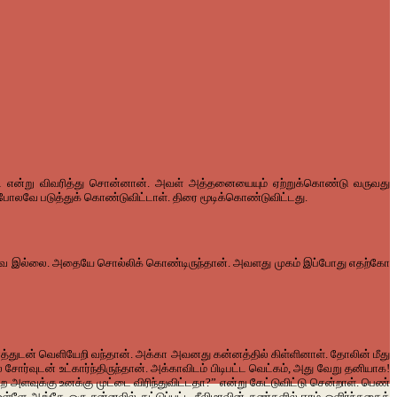
ஸ்ட் என்று விவரித்து சொன்னான். அவள் அத்தனையையும் ஏற்றுக்கொண்டு வருவது
ுபோலவே படுத்துக் கொண்டுவிட்டாள். திரை மூடிக்கொண்டுவிட்டது.
ிறக்கவே இல்லை. அதையே சொல்லிக் கொண்டிருந்தான். அவளது முகம் இப்போது எதற்கோ
த்துடன் வெளியேறி வந்தான். அக்கா அவனது கன்னத்தில் கிள்ளினாள். தோலின் மீது
ோர்வுடன் உட்கார்ந்திருந்தான். அக்காவிடம் பிடிபட்ட வெட்கம், அது வேறு தனியாக!
ற அளவுக்கு உனக்கு முட்டை விரிந்துவிட்டதா?” என்று கேட்டுவிட்டு சென்றாள். பெண்
உள்ளே ஆங்கே ஒரு சன்னலில் தட்டுப்பட்ட நீலிமாவின் கண்களில் ஈரம் ஒளிர்ந்ததைக்