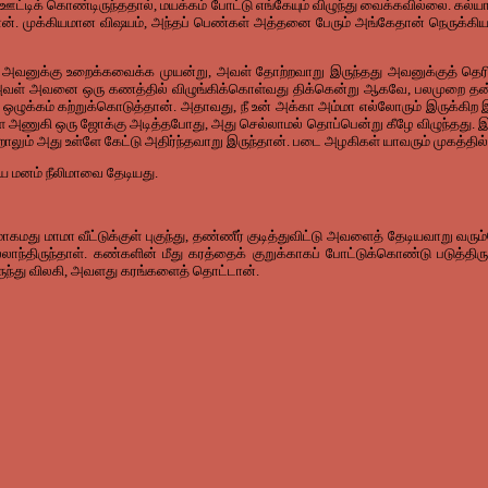
்டிக் கொண்டிருந்ததால், மயக்கம் போட்டு எங்கேயும் விழுந்து வைக்கவில்லை. கல்யாணத
முக்கியமான விஷயம், அந்தப் பெண்கள் அத்தனை பேரும் அங்கேதான் நெருக்கியடித
 என்று அவனுக்கு உறைக்கவைக்க முயன்று, அவள் தோற்றவாறு இருந்தது அவனுக்குத் த
 அவனை ஒரு கணத்தில் விழுங்கிக்கொள்வது திக்கென்று ஆகவே, பலமுறை தன்னை 
ழுக்கம் கற்றுக்கொடுத்தான். அதாவது, நீ உன் அக்கா அம்மா எல்லோரும் இருக்கிற இ
கி ஒரு ஜோக்கு அடித்தபோது, அது செல்லாமல் தொப்பென்று கீழே விழுந்தது. இவன்
ாலும் அது உள்ளே கேட்டு அதிர்ந்தவாறு இருந்தான். படை அழகிகள் யாவரும் முகத்த
ய மனம் நீலிமாவை தேடியது.
மது மாமா வீட்டுக்குள் புகுந்து, தண்ணீர் குடித்துவிட்டு அவளைத் தேடியவாறு வரும்ப
்திருந்தாள். கண்களின் மீது கரத்தைக் குறுக்காகப் போட்டுக்கொண்டு படுத்திரு
ுந்து விலகி, அவளது கரங்களைத் தொட்டான்.