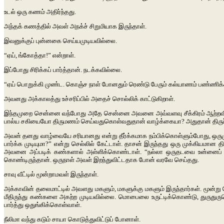
உடல் ஒரு கணம் அதிர்ந்தது.
அந்தக் கணத்தில் அவள் அநக்ச் சிறுமியாக இருந்தாள்.
இவனுக்குப் புன்னகை செய்யமுடியவில்லை.
“ஏய், ங்கோத்தா!” என்றாள்.
இப்போது சிரிக்கப் பார்த்தான். நடக்கவில்லை.
“ஏய் பொறுக்கி முண்ட. கொஞ்ச நாள் போனதும் ரெண்டு பேரும் கல்யாணம் பண்ணிக்க
அவனது அக்காலத்து உச்சரிப்பில் அதைச் சொல்லிக் காட்டுகிறாள்.
இந்தமுறை சென்னை வந்போது அதே சென்னை அவனை அவ்வளவு சீக்கிரம் ஆற்றவில்லை
பால்ய சகியையோ திருமணம் செய்வதுகொள்வதுதான் வாழ்க்கையா? அதுதான் திருப்தி
அவன் தனது வாழ்வையே சரியானது என்று தீர்க்கமாக நம்பிக்கொள்ளும்போது, ஒரு
பார்க்க முடியுமா?” என்று செல்லில் கேட்டாள். தாசன் இருந்தது ஒரு முக்கியமான
அவனை அப்படிக் கண்களால் அள்ளிக்கொண்டாள். “நல்லா ஒருதடவை உன்னைப் பார
கொண்டிருந்தான். ஒருநாள் அவள் இறந்துவிட்டதாக போன் வரவே செய்தது.
சாவு வீட்டில் மூன்றாமவள் இருந்தாள்.
அக்காவின் தலைமாட்டில் அவளது மகளும், மகளுக்கு மகளும் இருந்தார்கள். மூன்று பே
மீதிருந்து கண்களை அகற்ற முடியவில்லை. மொபைலை உருட்டிக்கொண்டு, துருதுருவெ
பார்த்து ஒதுங்கிக்கொள்வாள்.
நீலிமா வந்து கடும் சாயா கொடுத்துவிட்டுப் போனாள்.