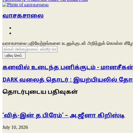
வாசகசாலை
Website
Facebook
வாசகசாலை பதிவேற்றங்களை உடனுக்குடன் அறிந்துக் கொள்ள கீழே 
உங்கள்
மின்னஞ்சலைப்
உள்ளீடு
செய்க
கனவில் உடைந்த பனிக்குடம் - மானசீகன
DARK வலைத் தொடர் : இயற்பியலில் தோ
தொடர்புடைய பதிவுகள்
‘வித்-இன் த பிரேம்’ – அ.ஜீனா கிறிஸ்டி
July 10, 2026