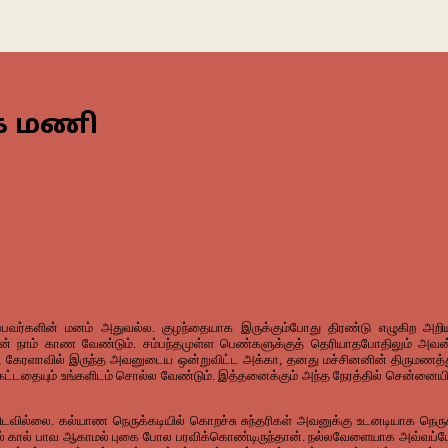
கே மணி
ப்பவர்களின் மனம் அதுவல்ல. குழந்தையாக இருக்கும்போது திரண்டு எழுகிற அற
ன் நாம் காண வேண்டும். சம்பந்தமுள்ள பெண்களுக்குத் தெரியாதபோதிலும் 
கேரளாவில் இருந்த அவனுடைய ஒன்றுவிட்ட அக்கா, தனது மச்சினனின் திருமணத்துக்
ட்டதையும் உங்களிடம் சொல்ல வேண்டும். இத்தனைக்கும் அந்த நேரத்தில் சென்னையில்
டவில்லை. கல்யாண நெருக்கடியில் கொறச்சு சுந்தரிகள் அவனுக்கு உடனடியாக நெரு
ல் கால் பாவ ஆகாமல் புகை போல பரவிக்கொண்டிருந்தான். நல்லவேளையாக அவ்வப்போ