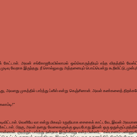
ாகக் கேட்டாள். அவன் சங்கோஜமேயில்லாமல் ஒவ்வொருத்தியும் எந்த விதத்தில் வே
ுடிவு வேறாக இருந்தது. நீ சொல்லுவது அத்தனையும் பொய்யென்று கூறிவிட்டு, முன்ப
ழுத்து, அவளது முகத்தில் பார்த்து ப்ளீஸ் என்று கெஞ்சினான். அவள் கண்களைத் த
லாம்டி!”
ு ஓடிவிட்டாள். வெளியே வா என்று மிகவும் உறுதியாக சைகைக் காட்டவே, இவன் அவமான
ேட்டாள். பிறகு, அவள் தனது வேலைகளுக்கு ஓடியபோது இவன் ஒரு ஒதுக்குப்புறத்தில் ச
ொன்னாள். குடித்துப் பார்த்து நன்றாக இருக்கிறது என்ற பின்னர், “கல்யாணம் பண்ணுகி
ட்டு கூட்டம் குறையத் துவங்கியது. இவனும் அப்படி ஒரு தருணத்தில் கிளம்பியபோது, 