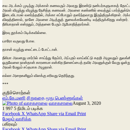
சவ அடக்கம் முடிந்து அக்காள் கணவரும் அவரது இரண்டு நண்பர்களுமாகத் தோட்டத்தில்
அவள் விழுந்து விழுந்து நேசித்த கணவன். அவளை கண்ணில் வைத்துப் பார்த்துக்க
இடைவிடாமல் வளர்த்ததில், அக்கா எப்போதும் தளர்ந்தவாறு இருந்திருக்கிறாள். அக்
விஷத்தினால், நானே அவளை அடித்துத் துவைக்கவேண்டி வந்திருக்கிறது என்றா
நீலிமாதான் என்றதும், அத்தனை பேரும் ஆமோதித்தார்கள்.
இரவு தூக்கம் பிடிக்கவில்லை.
யாரோ வருவது போல.
தாசன் எழுந்து லைட்டைப் போட்டான்.
நீலிமா அவனது மார்பில் சாய்ந்து தேம்பி, அப்புறம் வாய்விட்டு கதறி அழுவதும்
ஒருவேளை நான்தான் காரணமா என்கிற நினைப்பைத் தவிர அவனுக்குள் வேறு ஒன்று
அவள் மேலும் சப்தமாக அழுதாள்.
எல்லா அறைகளிலும் விளக்கு எரிவது தெரிந்தது.
***
குறிச்சொற்கள்
எம்.கே.மணி
சிறுகதை
மூநு பெண்ணுங்கள்
வாசகசாலை
August 3, 2020
1
997
5 நிமிடம் படிக்க
Facebook
X
WhatsApp
Share via Email
Print
மேலும் வாசிக்க
பகிரவும்
Facebook
X
WhatsApp
Share via Email
Print