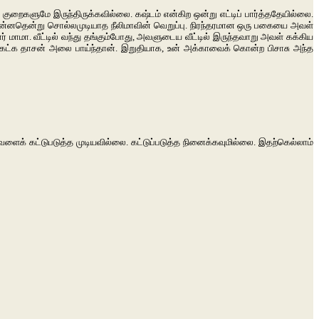
் குறைகளுமே இருந்திருக்கவில்லை. கஷ்டம் என்கிற ஒன்று எட்டிப் பார்த்ததேயில்லை.
. இன்னதென்று சொல்லமுடியாத நீலிமாவின் வெறுப்பு. நிரந்தரமான ஒரு பகையை அவள்
் மாமா. வீட்டில் வந்து தங்கும்போது, அவளுடைய வீட்டில் இருந்தவாறு அவள் கக்கிய
ேட்க தாசன் அலை பாய்ந்தான். இறுதியாக, உன் அக்காவைக் கொன்ற பிசாசு அந்த
ளைக் கட்டுபடுத்த முடியவில்லை. கட்டுப்படுத்த நினைக்கவுமில்லை. இதற்கெல்லாம்