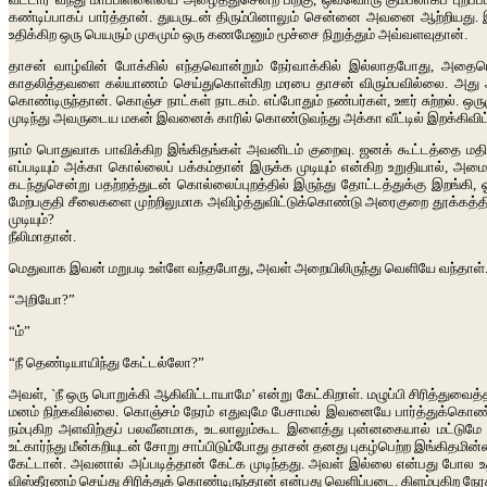
கண்டிப்பாகப் பார்த்தான். துயருடன் திரும்பினாலும் சென்னை அவனை ஆற்றியது. இ
உதிக்கிற ஒரு பெயரும் முகமும் ஒரு கணமேனும் மூச்சை நிறுத்தும் அவ்வளவுதான்.
தாசன் வாழ்வின் போக்கில் எந்தவொன்றும் நேர்வாக்கில் இல்லாதபோது, அதையெ
காதலித்தவளை கல்யாணம் செய்துகொள்கிற மரபை தாசன் விரும்பவில்லை. அது அர்த்
கொண்டிருந்தான். கொஞ்ச நாட்கள் நாடகம். எப்போதும் நண்பர்கள், ஊர் சுற்றல்.
முடிந்து அவருடைய மகன் இவனைக் காரில் கொண்டுவந்து அக்கா வீட்டில் இறக்கிவ
நாம் பொதுவாக பாவிக்கிற இங்கிதங்கள் அவனிடம் குறைவு. ஜனக் கூட்டத்தை மத
எப்படியும் அக்கா கொல்லைப் பக்கம்தான் இருக்க முடியும் என்கிற உறுதியால், அமைதிய
கடந்துசென்று பதற்றத்துடன் கொல்லைப்புறத்தில் இருந்து தோட்டத்துக்கு இறங்கி
மேற்பகுதி சீலைகளை முற்றிலுமாக அவிழ்த்துவிட்டுக்கொண்டு அரைகுறை தூக்கத்தில
முடியும்?
நீலிமாதான்.
மெதுவாக இவன் மறுபடி உள்ளே வந்தபோது, அவள் அறையிலிருந்து வெளியே வந்தாள். 
“அறியோ?”
“ம்”
“நீ தெண்டியாயிந்து கேட்டல்லோ?”
அவள், `நீ ஒரு பொறுக்கி ஆகிவிட்டாயாமே’ என்று கேட்கிறாள். மழுப்பி சிரித்து
மனம் நிற்கவில்லை. கொஞ்சம் நேரம் எதுவுமே பேசாமல் இவனையே பார்த்துக்கொண்
நம்புகிற அளவிற்குப் பலவீனமாக, உடலாலும்கூட இளைத்து புன்னகையால் மட்டுமே அ
உட்கார்ந்து மீன்கறியுடன் சோறு சாப்பிடும்போது தாசன் தனது புகழ்பெற்ற இங்கிதமி
கேட்டான். அவனால் அப்படித்தான் கேட்க முடிந்தது. அவள் இல்லை என்பது போல உத
விஸ்தீரணம் செய்து சிரித்துக் கொண்டிருந்தான் என்பது வெளிப்படை. கிளம்புகிற 